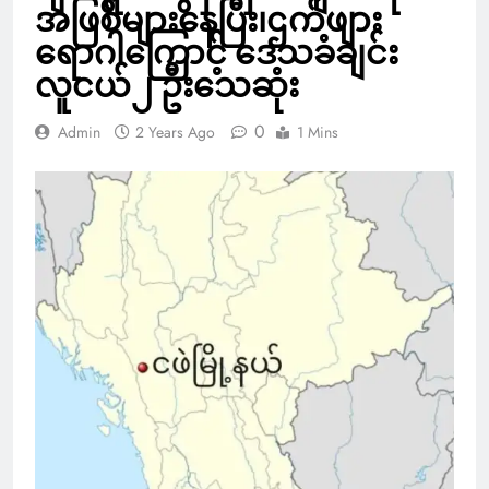
အဖြစ်များနေပြီး၊ဌက်ဖျား
ရောဂါကြောင့် ဒေသခံချင်း
လူငယ်၂ ဦးသေဆုံး
0
Admin
2 Years Ago
1 Mins