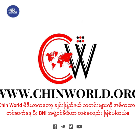
Skip
to
content
WWW.CHINWORLD.OR
Chin World မီဒီယာကတော့ ချင်းပြည်နယ် သတင်းများကို အဓိကထာ
တင်ဆက်နေပြီး BNI အဖွဲ့ဝင်မီဒီယာ တစ်ခုလည်း ဖြစ်ပါတယ်။