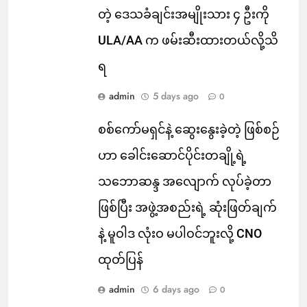
တဲ့ ဒေသခံချင်းအမျိုးသား ၄ ဦးကို
ULA/AA က ဖမ်းဆီးထားတယ်လို့သိ
ရ
admin
5 days ago
0
စစ်ကော်မရှင်နဲ့ ဆွေးနွေးခဲ့တဲ့ ဖြစ်စဉ်
ဟာ ခေါင်းဆောင်ပိုင်းတချို့ရဲ့
သဘောဆန္ဒ အလျောက် လုပ်ခဲ့တာ
ဖြစ်ပြီး အဖွဲ့အစည်းရဲ့ ဆုံးဖြတ်ချက်
နဲ့ မူဝါဒ လုံးဝ မပါဝင်ဘူးလို့ CNO
ထုတ်ပြန်
admin
6 days ago
0