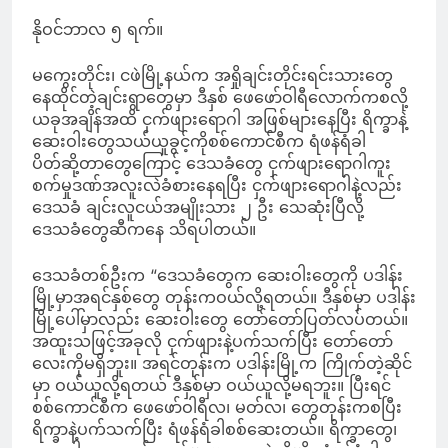
နိုဝင်ဘာလ ၅ ရက်။
မကွေးတိုင်း၊ ငဖဲမြို့နယ်က အရှိုချင်းတိုင်းရင်းသားတွေ
နေထိုင်တဲ့ချင်းရွာတွေမှာ ဒီနှစ် ဖေဖော်ဝါရီလောက်ကစလို့
ယခုအချိန်အထိ ငှက်ဖျားရောဂါ အဖြစ်များနေပြီး ရိက္ခာနဲ့
ဆေးဝါးတွေသယ်ယူခွင့်ကိုစစ်ကောင်စီက ရံဖန်ရံခါ
ပိတ်ဆို့တာတွေကြောင့် ဒေသခံတွေ ငှက်ဖျားရောဂါကူး
စက်မှုဒဏ်အလူးလဲခံစားနေရပြီး ငှက်ဖျားရောဂါနဲ့လည်း
ဒေသခံ ချင်းလူငယ်အမျိုးသား ၂ ဦး သေဆုံးပြီလို့
ဒေသခံတွေဆီကနေ သိရပါတယ်။
ဒေသခံတစ်ဦးက “ဒေသခံတွေက ဆေးဝါးတွေကို ပဒါန်း
မြို့မှာအရင်နှစ်တွေ တုန်းကဝယ်လို့ရတယ်။ ဒီနှစ်မှာ ပဒါန်း
မြို့ပေါ်မှာလည်း ဆေးဝါးတွေ တော်တော်ပြတ်လပ်တယ်။
အထူးသဖြင့်အခုလို ငှက်ဖျားနဲ့ပက်သက်ပြီး တော်တော်
လေးကိုမရှိဘူး။ အရင်တုန်းက ပဒါန်းမြို့က ကြိုက်တဲ့ဆိုင်
မှာ ဝယ်ယူလို့ရတယ် ဒီနှစ်မှာ ဝယ်ယူလို့မရဘူး။ ပြီးရင်
စစ်ကောင်စီက ဖေဖော်ဝါရီလ၊ မတ်လ၊ တွေတုန်းကစပြီး
ရိက္ခာနဲ့ပက်သက်ပြီး ရံဖန်ရံခါစစ်ဆေးတယ်။ ရိက္ခာတွေ၊