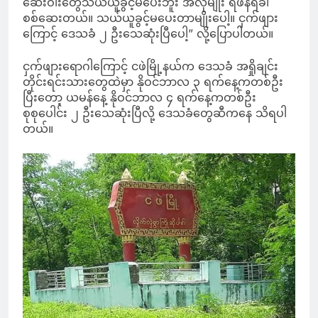
ဆေးဝါးတွေသယ်ယူခွင့်မပေးဘူး အဲလိုမျိုး ရံဖန်ရံခါ
စစ်ဆေးတယ်။ သယ်ယူခွင့်မပေးတာမျိုးပေါ့။ ငှက်ဖျား
ကြောင့် ဒေသခံ ၂ ဦးသေဆုံးပြီပေါ့” လို့ပြောပါတယ်။
ငှက်ဖျားရောဂါကြောင့် ငဖဲမြို့နယ်က ဒေသခံ အရှိုချင်း
တိုင်းရင်းသားတွေထဲမှာ နိုဝင်ဘာလ ၃ ရက်နေ့ကတစ်ဦး
ပြီးတော့ ယမန်နေ့ နိုဝင်ဘာလ ၄ ရက်နေ့ကတစ်ဦး
စုစုပေါင်း ၂ ဦးသေဆုံးပြီလို့ ဒေသခံတွေဆီကနေ သိရပါ
တယ်။