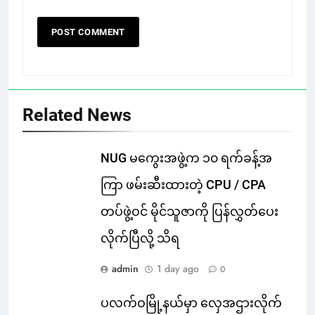
Related News
NUG မကွေးအဖွဲ့က ၁၀ ရက်ခန့်အ
ကြာ ဖမ်းဆီးထားတဲ့ CPU / CPA
တပ်ဖွဲ့ဝင် မိုင်သူဇာကို ပြန်လွှတ်ပေး
လိုက်ပြီလို့ သိရ
admin
1 day ago
0
ပလက်ဝမြို့နယ်မှာ လှေအဌားလိုက်