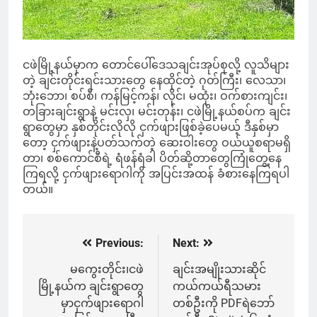
ငဖဲမြို့နယ်မှာက တောင်ပေါ်ဒေသချင်းအုပ်စုလို့ လူသိများ
တဲ့ ချင်းတိုင်းရင်းသားတွေ နေထိုင်တဲ့ ဂုတ်ကြီး၊ လေသာ၊
ဘုံးဘော၊ စပ်စီ၊ ကန်မြင့်ကန်၊ လိုင်၊ မထုံး၊ ဝက်စားကျင်း၊
တခြားချင်းရွာနဲ့ မင်းလှ၊ မင်းတုန်း၊ ငဖဲမြို့နယ်စပ်က ချင်း
ရွာတွေမှာ နှစ်တိုင်းလိုလို ငှက်ဖျားဖြစ်ခဲ့ပေမယ့် ဒီနှစ်မှာ
တော့ ငှက်ဖျားနဲ့ပတ်သက်တဲ့ ဆေးဝါးတွေ ဝယ်ယူစရာမရှိ
တာ၊ စစ်ကောင်စီရဲ့ ရံဖန်ရံခါ ပိတ်ဆို့တာတွေကြုံတွေ့နေ
ကြရလို့ ငှက်ဖျားရောဂါကို အပြင်းအထန် ခံစားနေကြရပါ
တယ်။
Previous:
Next:
Post
navigation
မကွေးတိုင်း၊ငဖဲ
ချင်းအမျိုးသားဆိုင်
မြို့နယ်က ချင်းရွာတွေ
ကယ်ကယ်ရီသမား
မှာငှက်ဖျားရောဂါ
တစ်ဦးကို PDFရဲဘော်