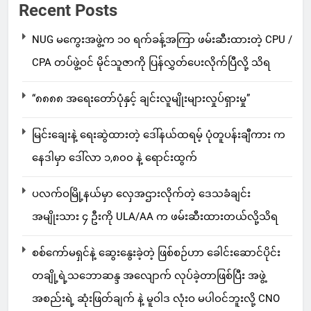
Recent Posts
NUG မကွေးအဖွဲ့က ၁၀ ရက်ခန့်အကြာ ဖမ်းဆီးထားတဲ့ CPU /
CPA တပ်ဖွဲ့ဝင် မိုင်သူဇာကို ပြန်လွှတ်ပေးလိုက်ပြီလို့ သိရ
“၈၈၈၈ အရေးတော်ပုံနှင့် ချင်းလူမျိုးများလှုပ်ရှားမှု”
မြင်းချေးနဲ့ ရေးဆွဲထားတဲ့ ဒေါ်နယ်ထရမ့် ပုံတူပန်းချီကား က
နေဒါမှာ ဒေါ်လာ ၁,၈၀၀ နဲ့ ရောင်းထွက်
ပလက်ဝမြို့နယ်မှာ လှေအဌားလိုက်တဲ့ ဒေသခံချင်း
အမျိုးသား ၄ ဦးကို ULA/AA က ဖမ်းဆီးထားတယ်လို့သိရ
စစ်ကော်မရှင်နဲ့ ဆွေးနွေးခဲ့တဲ့ ဖြစ်စဉ်ဟာ ခေါင်းဆောင်ပိုင်း
တချို့ရဲ့သဘောဆန္ဒ အလျောက် လုပ်ခဲ့တာဖြစ်ပြီး အဖွဲ့
အစည်းရဲ့ ဆုံးဖြတ်ချက် နဲ့ မူဝါဒ လုံးဝ မပါဝင်ဘူးလို့ CNO