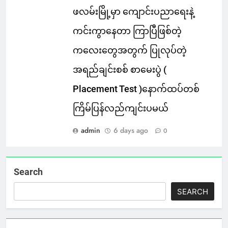
ဖလမ်းမြို့မှာ ကျောင်းပညာရေးနဲ့
ကင်းကွာနေတာ ကြာပြီဖြစ်တဲ့
ကလေးတွေအတွက် ပြုလုပ်တဲ့
အရည်ချင်းစစ် စာမေးပွဲ (
Placement Test )နောက်ထပ်တစ်
ကြိမ်ပြန်လည်ကျင်းပမယ်
admin
6 days ago
0
Search
SEARCH