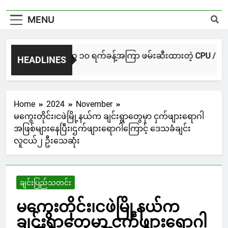
MENU
NUG မကွေးအဖွဲ့က ၁၀ ရက်ခန့်အကြာ ဖမ်းဆီးထားတဲ့ CPU / CPA တပ်ဖွဲ
HEADLINES
1 Day Ago
Home
2024
November
မကွေးတိုင်း၊ငဖဲမြို့နယ်က ချင်းရွာတွေမှာ ငှက်ဖျားရောဂါ
အဖြစ်များနေပြီး၊ဌက်ဖျားရောဂါကြောင့် ဒေသခံချင်း
လူငယ်၂ ဦးသေဆုံး
ချင်းပြည်သတင်း
မကွေးတိုင်း၊ငဖဲမြို့နယ်က
ချင်းရွာတွေမှာ ငှက်ဖျားရောဂါ