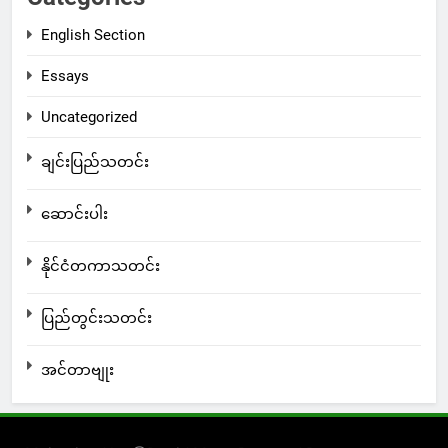
English Section
Essays
Uncategorized
ချင်းပြည်သတင်း
ဆောင်းပါး
နိုင်ငံတကာသတင်း
ပြည်တွင်းသတင်း
အင်တာဗျုး