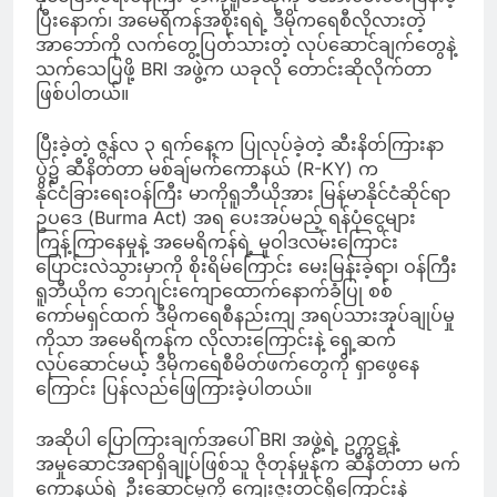
ပြီးနောက်၊ အမေရိကန်အစိုးရရဲ့ ဒီမိုကရေစီလိုလားတဲ့
အာဘော်ကို လက်တွေ့ပြတ်သားတဲ့ လုပ်ဆောင်ချက်တွေနဲ့
သက်သေပြဖို့ BRI အဖွဲ့က ယခုလို တောင်းဆိုလိုက်တာ
ဖြစ်ပါတယ်။
ပြီးခဲ့တဲ့ ဇွန်လ ၃ ရက်နေ့က ပြုလုပ်ခဲ့တဲ့ ဆီးနိတ်ကြားနာ
ပွဲ၌ ဆီနိတ်တာ မစ်ချ်မက်ကောနယ် (R-KY) က
နိုင်ငံခြားရေးဝန်ကြီး မာကိုရူဘီယိုအား မြန်မာနိုင်ငံဆိုင်ရာ
ဥပဒေ (Burma Act) အရ ပေးအပ်မည့် ရန်ပုံငွေများ
ကြန့်ကြာနေမှုနဲ့ အမေရိကန်ရဲ့ မူဝါဒလမ်းကြောင်း
ပြောင်းလဲသွားမှာကို စိုးရိမ်ကြောင်း မေးမြန်းခဲ့ရာ၊ ဝန်ကြီး
ရူဘီယိုက ဘေဂျင်းကျောထောက်နောက်ခံပြု စစ်
ကော်မရှင်ထက် ဒီမိုကရေစီနည်းကျ အရပ်သားအုပ်ချုပ်မှု
ကိုသာ အမေရိကန်က လိုလားကြောင်းနဲ့ ရှေ့ဆက်
လုပ်ဆောင်မယ့် ဒီမိုကရေစီမိတ်ဖက်တွေကို ရှာဖွေနေ
ကြောင်း ပြန်လည်ဖြေကြားခဲ့ပါတယ်။
အဆိုပါ ပြောကြားချက်အပေါ် BRI အဖွဲ့ရဲ့ ဥက္ကဋ္ဌနဲ့
အမှုဆောင်အရာရှိချုပ်ဖြစ်သူ ဇိုတုန်မှုန်က ဆီနိတ်တာ မက်
ကောနယ်ရဲ့ ဦးဆောင်မှုကို ကျေးဇူးတင်ရှိကြောင်းနဲ့