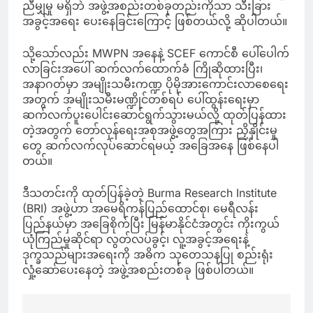
ညီမျှမှု မရှိဘဲ အဖွဲ့အစည်းတစ်ခုတည်းကိုသာ သီးခြား
အခွင့်အရေး ပေးနေခြင်းကြောင့် ဖြစ်တယ်လို့ ဆိုပါတယ်။
သို့သော်လည်း MWPN အနေနဲ့ SCEF ကောင်စီ ပေါ်ပေါက်
လာခြင်းအပေါ် ဆက်လက်ထောက်ခံ ကြိုဆိုထားပြီး၊
အနာဂတ်မှာ အမျိုးသမီးကဏ္ဍ ပိုမိုအားကောင်းလာစေရေး
အတွက် အမျိုးသမီးမဏ္ဍိုင်တစ်ရပ် ပေါ်ထွန်းရေးမှာ
ဆက်လက်ပူးပေါင်းဆောင်ရွက်သွားမယ်လို့ ထုတ်ပြန်ထား
တဲ့အတွက် တော်လှန်ရေးအစုအဖွဲ့တွေအကြား ညှိနှိုင်းမှု
တွေ ဆက်လက်လုပ်ဆောင်ရမယ့် အခြေအနေ ဖြစ်နေပါ
တယ်။
ဒီသတင်းကို ထုတ်ပြန်ခဲ့တဲ့ Burma Research Institute
(BRI) အဖွဲ့ဟာ အမေရိကန်ပြည်ထောင်စု၊ မေရီလန်း
ပြည်နယ်မှာ အခြေစိုက်ပြီး မြန်မာနိုင်ငံအတွင်း ကိုးကွယ်
ယုံကြည်မှုဆိုင်ရာ လွတ်လပ်ခွင့်၊ လူ့အခွင့်အရေးနဲ့
ဒုက္ခသည်များအရေးကို အဓိက သုတေသနပြု စည်းရုံး
လှုံ့ဆော်ပေးနေတဲ့ အဖွဲ့အစည်းတစ်ခု ဖြစ်ပါတယ်။