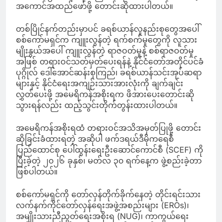
အကောင်အထည်ဖော်ဖို့ တောင်းဆိုထားပါတယ်။
တစ်ပြိုင်နက်တည်းမှာပင် ခရစ်ယာန်လူနည်းစုတွေအပေါ်
စစ်ကော်မရှင်က ကျူးလွန်တဲ့ ရက်စက်မှုတွေကို လူသား
မျိုးနွယ်အပေါ် ကျူးလွန်တဲ့ ရာဇဝတ်မှုနဲ့ စစ်ရာဇဝတ်မှု
အဖြစ် တရားဝင်သတ်မှတ်ပေးရန်နဲ့ နိုင်ငံတော်အတိုင်ပင်ခံ
ပုဂ္ဂိုလ် ဒေါ်အောင်ဆန်းစုကြည်၊ ခရစ်ယာန်သင်းအုပ်ဆရာ
များနှင့် နိုင်ငံရေးအကျဉ်းသားအားလုံးကို ချက်ချင်း
လွှတ်ပေးဖို့ အမေရိကန်အစိုးရက ဖိအားပေးတောင်းဆို
သွားရန်လည်း ထည့်သွင်းတိုက်တွန်းထားပါတယ်။
အမေရိကန်အစိုးရထံ တရားဝင်အသိအမှတ်ပြုဖို့ တောင်း
ဆိုခြင်းခံထားရတဲ့ အဆိုပါ ဖက်ဒရယ်ဒီမိုကရေစီ
ပြည်ထောင်စု ပေါ်ထွန်းရေးဦးဆောင်ကောင်စီ (SCEF) ကို
ပြီးခဲ့တဲ့ ၂၀၂၆ ခုနှစ်၊ မတ်လ ၃၀ ရက်နေ့က ဖွဲ့စည်းခဲ့တာ
ဖြစ်ပါတယ်။
စစ်ကော်မရှင်ကို တော်လှန်တိုက်ခိုက်နေတဲ့ တိုင်းရင်းသား
လက်နက်ကိုင်တော်လှန်ရေးအဖွဲ့အစည်းများ (EROs)၊
အမျိုးသားညီညွတ်ရေးအစိုးရ (NUG)၊ ကာကွယ်ရေး