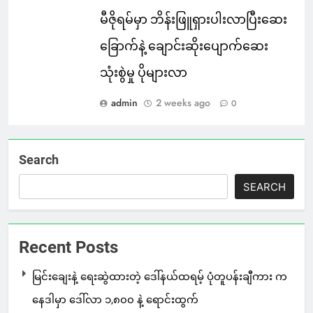
မီဇိုရမ်မှာ ဘိန်းဖြူရှားပါးလာပြီးဆေး
ခြောက်နဲ့ ချောင်းဆိုးပျောက်ဆေး
သုံးစွဲမှု ပိုများလာ
admin
2 weeks ago
0
Search
SEARCH
Recent Posts
မြင်းချေးနဲ့ ရေးဆွဲထားတဲ့ ဒေါ်နယ်ထရမ့် ပုံတူပန်းချီကား က
နေဒါမှာ ဒေါ်လာ ၁,၈၀၀ နဲ့ ရောင်းထွက်