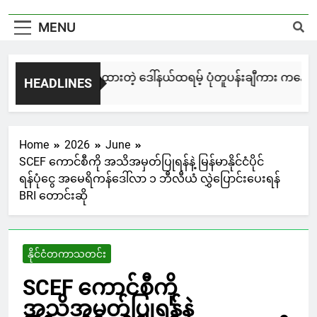
MENU
မြင်းချေးနဲ့ ရေးဆွဲထားတဲ့ ဒေါ်နယ်ထရမ့် ပုံတူပန်းချီကား ကနေဒါမှာ
HEADLINES
2 Days Ago
Home
2026
June
SCEF ကောင်စီကို အသိအမှတ်ပြုရန်နဲ့ မြန်မာနိုင်ငံပိုင်
ရန်ပုံငွေ အမေရိကန်ဒေါ်လာ ၁ ဘီလီယံ လွှဲပြောင်းပေးရန်
BRI တောင်းဆို
နိုင်ငံတကာသတင်း
SCEF ကောင်စီကို
အသိအမှတ်ပြုရန်နဲ့