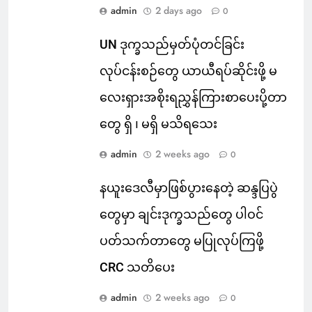
admin
2 days ago
0
UN ဒုက္ခသည်မှတ်ပုံတင်ခြင်း
လုပ်ငန်းစဉ်တွေ ယာယီရပ်ဆိုင်းဖို့ မ
လေးရှားအစိုးရညွှန်ကြားစာပေးပို့တာ
တွေ ရှိ ၊ မရှိ မသိရသေး
admin
2 weeks ago
0
နယူးဒေလီမှာဖြစ်ပွားနေတဲ့ ဆန္ဒပြပွဲ
တွေမှာ ချင်းဒုက္ခသည်တွေ ပါဝင်
ပတ်သက်တာတွေ မပြုလုပ်ကြဖို့
CRC သတိပေး
admin
2 weeks ago
0