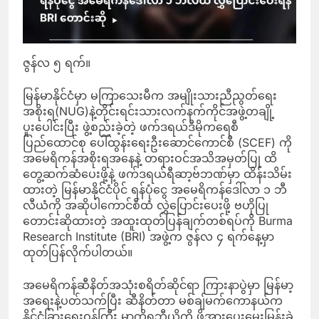
ဇွန်လ ၅ ရက်။
မြန်မာနိုင်ငံမှာ မကြာသေးမီက အမျိုးသားညီညွတ်ရေး
အစိုးရ(NUG)နဲ့တိုင်းရင်းသားလက်နက်ကိုင်အဖွဲ့တချို့
ပူးပေါင်းပြီး ဖွဲ့စည်းခဲ့တဲ့ ဖက်ဒရယ်ဒီမိုကရေစီ
ပြည်ထောင်စု ပေါ်ထွန်းရေးဦးဆောင်ကောင်စီ (SCEF) ကို
အမေရိကန်အစိုးရအနေနဲ့ တရားဝင်အသိအမှတ်ပြု ထိ
တွေ့ဆက်ဆံပေးဖို့နဲ့ ဖက်ဒရယ်ရီဆာ့ဗ်ဘဏ်မှာ ထိန်းသိမ်း
ထားတဲ့ မြန်မာနိုင်ငံပိုင် ရန်ပုံငွေ အမေရိကန်ဒေါ်လာ ၁ ဘီ
လီယံကို အဆိုပါ‌ကောင်စီထံ လွှဲပြောင်းပေးဖို့ ဗဟိုပြု
တောင်းဆိုထားတဲ့ အထူးထုတ်ပြန်ချက်တစ်ရပ်ကို Burma
Research Institute (BRI) အဖွဲ့က ဇွန်လ ၄ ရက်နေ့မှာ
ထုတ်ပြန်လိုက်ပါတယ်။
အမေရိကန်ဆီနိတ်အသုံးစရိတ်ဆိုင်ရာ ကြားနာပွဲမှာ မြန်မာ့
အရေးနဲ့ပတ်သက်ပြီး ဆီနိတ်တာ မစ်ချ်မက်ကောနယ်က
နိုင်ငံခြားရေးဝန်ကြီး မာကိုရူဘီယိုကို ဖိအားပေးမေးမြန်းခဲ့