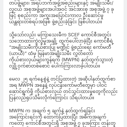
တပ်ဖွဲ့များ၊ အရပ်ဘက်အဖွဲ့အစည်းများနှင့် အမျိုးသမီး/
လူငယ် အစုအဖွဲ့များအပါအဝင် အင်အားစု အစုအဖွဲ့ ၇ ခု
ဖြင့် စုစည်းကာ အကူးအပြောင်းကာလ ဦးဆောင်မှု
ယန္တရားတစ်ရပ်အဖြစ် ဖွဲ့စည်းခဲ့ခြင်း ဖြစ်ပါတယ်။
သို့သော်လည်း မကြာသေးမီက SCEF ကောင်စီအတွင်း
သဘောထားကွဲလွဲမှုအချို့ ထွက်ပေါ်လာခဲ့ပြီး ကောင်စီရဲ့
“အမျိုးသမီးကိုယ်စားပြု မဏ္ဍိုင် ဖွဲ့စည်းရေး ကော်မတီ
(ယာယီ)” ထံမှ မြန်မာအမျိုးသမီး လွှတ်တော်
ကိုယ်စားလှယ်များကွန်ရက် (MWPN) နုတ်ထွက်သွားတဲ့
လျှို့ဝှက်စာတစ်စောင် ပေါက်ကြားလာခဲ့ပါတယ်။
မေလ ၂၅ ရက်နေ့စွဲနဲ့ တင်ပြထားတဲ့ အဆိုပါနုတ်ထွက်စာ
အရ MWPN အနေနဲ့ လုပ်ငန်းကော်မတီတွေမှာ ပါဝင်
ဆောင်ရွက်ဖို့ ကိုယ်စားလှယ် တင်သွင်းထားမှုတွေကိုလည်း
ပြန်လည်ရုပ်သိမ်းလိုက်ကြောင်း သိရပါတယ်။
MWPN က အချက် ၅ ချက်နဲ့ နုတ်ထွက်ရခြင်း
အကြောင်းရင်းကို ထောက်ပြထားပြီး အဓိကအချက်
ကတော့ ကောင်စီအတွင်းရှိ အစုအဖွဲ့ ၇ ခုအကြား တန်းတူ