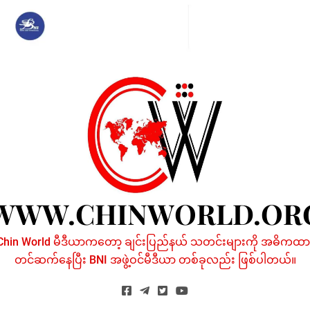
Skip
to
content
WWW.CHINWORLD.OR
Chin World မီဒီယာကတော့ ချင်းပြည်နယ် သတင်းများကို အဓိကထာ
တင်ဆက်နေပြီး BNI အဖွဲ့ဝင်မီဒီယာ တစ်ခုလည်း ဖြစ်ပါတယ်။