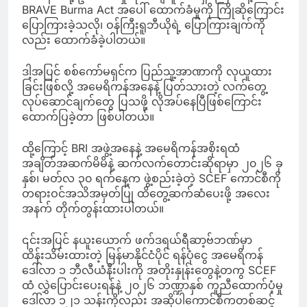
BRAVE Burma Act အပေါ် ထောက်ခံမှုကို ကြိုဆိုကြောင်း
ပြောကြားခဲ့သလို၊ ဝန်ကြီးရူဘီယိုရဲ့ ပြောကြားချက်ကို
လည်း ထောက်ခံခဲ့ပါတယ်။
ဒါ့အပြင် စစ်ကော်မရှင်က ပြည်သူ့အာဏာကို လုယူထား
ခြင်းဖြစ်လို့ အမေရိကန်အနေနဲ့ ပြတ်သားတဲ့ လက်တွေ့
လုပ်ဆောင်ချက်တွေ ပြသဖို့ လိုအပ်နေပြီဖြစ်ကြောင်း
ထောက်ပြခဲ့တာ ဖြစ်ပါတယ်။
ထို့ကြောင့် BRI အဖွဲ့အနေနဲ့ အမေရိကန်အစိုးရထံ
အချိတ်အဆက်မိမိနဲ့ ဆက်လက်တောင်းဆိုရာမှာ ၂၀၂၆ ခု
နှစ်၊ မတ်လ ၃၀ ရက်နေ့က ဖွဲ့စည်းခဲ့တဲ့ SCEF ကောင်စီကို
တရားဝင်အသိအမှတ်ပြု ထိတွေ့ဆက်ဆံပေးဖို့ အလေး
အနက် တိုက်တွန်းထားပါတယ်။
၎င်းအပြင် နယူးယောက် ဖက်ဒရယ်ရီဆာ့ဗ်ဘဏ်မှာ
ထိန်းသိမ်းထားတဲ့ မြန်မာနိုင်ငံပိုင် ရန်ပုံငွေ အမေရိကန်
ဒေါ်လာ ၁ ဘီလီယံနီးပါးကို အတိုးနှုန်းတွေနဲ့တကွ SCEF
ထံ လွှဲပြောင်းပေးရန်နဲ့ ၂၀၂၆ ဘဏ္ဍာနှစ် ကူညီထောက်ပံ့မှု
ဒေါ်လာ ၁၂၁ သန်းကိုလည်း အဆိုပါကောင်စီကတစ်ဆင့်