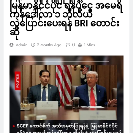
မြန်မာနိုင်ငံပိုင် ရန်ပုံငွေ အမေရိ
ကန်ဒေါ်လာ ၁ ဘီလီယံ
လွှဲပြောင်းပေးရန် BRI တောင်း
ဆို
0
Admin
2 Months Ago
1 Mins