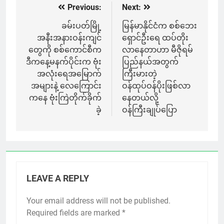
Previous:
Next:
Post
navigation
ခမ်းပတ်မြို့
မြန်မာနိုင်ငံက စစ်ဘေး
အနီးအနားဝန်းကျင်
ရှောင်ဦးရေ ထပ်တိုး
တွေကို စစ်ကောင်စီက
လာနေတာဟာ မီဇိုရမ်
ဒီကနေ့မနက်ပိုင်းက ဗုံး
ပြည်နယ်အတွက်
အလုံးရေအမြောက်
ကြီးမားတဲ့
အများနဲ့ လေကြောင်း
ဝန်ထုပ်ဝန်ပိုးဖြစ်လာ
ကနေ ဗုံးကြဲတိုက်ခိုက်
နေတယ်လို့
ခဲ့
ဝန်ကြီးချုပ်ပြော
LEAVE A REPLY
Your email address will not be published.
Required fields are marked
*