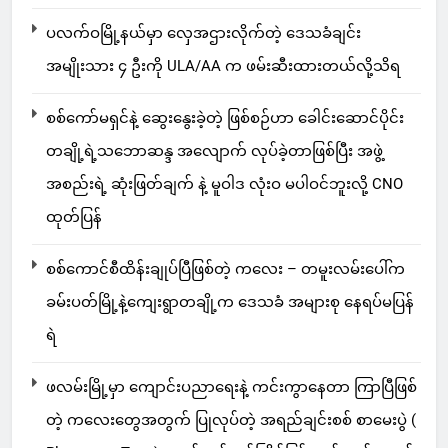
ပလက်ဝမြို့နယ်မှာ လှေအဌားလိုက်တဲ့ ဒေသခံချင်း
အမျိုးသား ၄ ဦးကို ULA/AA က ဖမ်းဆီးထားတယ်လို့သိရ
စစ်ကော်မရှင်နဲ့ ဆွေးနွေးခဲ့တဲ့ ဖြစ်စဉ်ဟာ ခေါင်းဆောင်ပိုင်း
တချို့ရဲ့သဘောဆန္ဒ အလျောက် လုပ်ခဲ့တာဖြစ်ပြီး အဖွဲ့
အစည်းရဲ့ ဆုံးဖြတ်ချက် နဲ့ မူဝါဒ လုံးဝ မပါဝင်ဘူးလို့ CNO
ထုတ်ပြန်
စစ်ကောင်စီထိန်းချုပ်ပြီဖြစ်တဲ့ ကလေး – တမူးလမ်းပေါ်က
ခမ်းပတ်မြို့နဲ့ကျေးရွာတချို့က ဒေသခံ အများစု နေရပ်မပြန်
ရဲ
ဖလမ်းမြို့မှာ ကျောင်းပညာရေးနဲ့ ကင်းကွာနေတာ ကြာပြီဖြစ်
တဲ့ ကလေးတွေအတွက် ပြုလုပ်တဲ့ အရည်ချင်းစစ် စာမေးပွဲ (