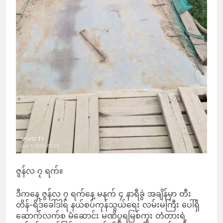
ဇွန်လ ၇ ရက်။
ဒီကနေ့ ဇွန်လ ၇ ရက်နေ့ မနက် ၄ နာရီခွဲ အချိန်မှာ တီး
တိန်-ရိဒ်ခေါ်ဒါရ် နယ်စပ်ကုန်သွယ်ရေး လမ်းမကြီး ပေါ်ရှိ
ဆောက်လက်စ မံဆောင်း မဏိပူရမြစ်ကူး တံတားရဲ့