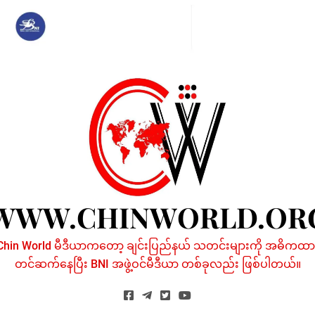
Skip
to
content
WWW.CHINWORLD.OR
Chin World မီဒီယာကတော့ ချင်းပြည်နယ် သတင်းများကို အဓိကထာ
တင်ဆက်နေပြီး BNI အဖွဲ့ဝင်မီဒီယာ တစ်ခုလည်း ဖြစ်ပါတယ်။