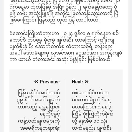
ဖြတ်သန်းသွားလာခွင့် ပြုတော့ မှာဖြစ်တယ်လို့ မေလ ၂၁
ရက်နေ့မှာ ထုတ်ပြန်ခဲ့ အပြီး ဇွန်လ ၂ ရက်နေ့မှာတော့ ပုံ
မှန် လမ်း အသုံးပြုချိန် အတိုင်း ဖြတ်သန်းသွားလာလို့ ပြီ
ဖြစ်‌ေကြာင်း ပြန်လည် ထုတ်ပြန် လာပါတယ်။
မံဆောင်းကြိုးတံတားဟာ ၂၀၂၄ ဇွန်လ ၈ ရက်နေမှာ စစ်
ကောင်စီ တပ်ဖွဲ့မှ မိုင်းခွဲ ဖျက်ဆီး တာကြောင့် ကျိုးကျ
ပျက်စီးခဲ့ပြီး ဆောက်လက်စ တံတားသစ်ရဲ့ တန်းများ
အပေါ် ဒေသခံများမှ လူအင်အား၊ ငွေအင်အား အကုန်ကျခံ
ကာ ယာယီ တံတားခင်း အသုံးပြုခဲ့ခြင်း ဖြစ်ပါတယ်။
Previous:
Next:
Post
navigation
မြန်မာနိုင်ငံအပါအဝင်
စစ်ကောင်စီတပ်က
၃၉ နိုင်ငံအပေါ် ချမှတ်
မင်းတပ်မြို့ကို ဒီနေ့
ထားသည့် ရွှေ့ပြောင်း
လေကြောင်းကနေ ၃
နေထိုင်ခွင့်
ကြိမ် ဗုံးကြဲတိုက်ခိုက်
ကန့်သတ်ချက်များကို
လို့ နေအိမ် ၁၀ လုံး
အမေရိကန်တရားရုံး
ထက်မနည်း ပျက်စီး