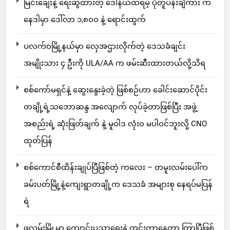
မြင်းချေးနဲ့ ရေးဆွဲထားတဲ့ ဒေါ်နယ်ထရမ့် ပုံတူပန်းချီကား က
နေဒါမှာ ဒေါ်လာ ၁,၈၀၀ နဲ့ ရောင်းထွက်
ပလက်ဝမြို့နယ်မှာ လှေအဌားလိုက်တဲ့ ဒေသခံချင်း
အမျိုးသား ၄ ဦးကို ULA/AA က ဖမ်းဆီးထားတယ်လို့သိရ
စစ်ကော်မရှင်နဲ့ ဆွေးနွေးခဲ့တဲ့ ဖြစ်စဉ်ဟာ ခေါင်းဆောင်ပိုင်း
တချို့ရဲ့သဘောဆန္ဒ အလျောက် လုပ်ခဲ့တာဖြစ်ပြီး အဖွဲ့
အစည်းရဲ့ ဆုံးဖြတ်ချက် နဲ့ မူဝါဒ လုံးဝ မပါဝင်ဘူးလို့ CNO
ထုတ်ပြန်
စစ်ကောင်စီထိန်းချုပ်ပြီဖြစ်တဲ့ ကလေး – တမူးလမ်းပေါ်က
ခမ်းပတ်မြို့နဲ့ကျေးရွာတချို့က ဒေသခံ အများစု နေရပ်မပြန်
ရဲ
ဖလမ်းမြို့မှာ ကျောင်းပညာရေးနဲ့ ကင်းကွာနေတာ ကြာပြီဖြစ်