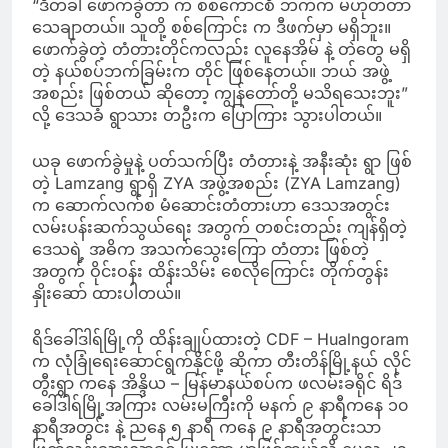
“ဒီတခါ ဖောက်ခွဲတာ က စစ်ကောင်စီ ဘက်က မဟုတ်တာ
သေချာတယ်။ သူတို့ စစ်ကြောင်း က ဒီဖက်မှာ မရှိဘူး။
ဖောက်ခွဲတဲ့ တံတားတိုင်ကလည်း လူနေအိမ် နဲ့ တဲတွေ မရှိ
တဲ့ နယ်စပ်ဘက်ခြမ်းက တိုင် ဖြစ်နေတယ်။ ဘယ် အဖွဲ့
အစည်း ဖြစ်တယ် ဆိုတော့ ကျွန်တော်တို့ မသိရသေးဘူး”
လို့ ဒေသခံ ရွာသား တဦးက ပြောကြား သွားပါတယ်။
ယခု ဖောက်ခွဲမှုနဲ့ ပတ်သက်ပြီး တံတားနဲ့ အနီးဆုံး ရွာ ဖြစ်
တဲ့ Lamzang ရွာရှိ ZYA အဖွဲ့အစည်း (ZYA Lamzang)
က ဆောက်လက်စ မံဆောင်းတံတားဟာ ဒေသအတွင်း
လမ်းပန်းဆက်သွယ်ရေး အတွက် တစင်းတည်း ကျန်ရှိတဲ့
ဒေသရဲ့ အဓိက အသက်သွေးကြော တံတား ဖြစ်တဲ့
အတွက် ဝိုင်းဝန်း ထိန်းသိမ်း စေလိုကြောင်း တိုက်တွန်း
နှိုးဆော် ထားပါတယ်။
ရိဒ်ခေါ်ဒါရ်မြို့ကို ထိန်းချုပ်ထားတဲ့ CDF – Hualngoram
က လုံခြုံရေးဆောင်ရွက်နိုင်ဖို့ ဆိုကာ တီးတိန်မြို့နယ် လိုင်
တွီးရွာ ကနေ အိန္ဒိယ – မြန်မာနယ်စပ်က ဖလမ်းခရိုင် ရိဒ်
ခေါ်ဒါရ်မြို့အကြား လမ်းမကြီးကို မနက် ၉ နာရီကနေ ၁၀
နာရီအတွင်း နဲ့ ညနေ ၅ နာရီ ကနေ ၉ နာရီအတွင်းသာ