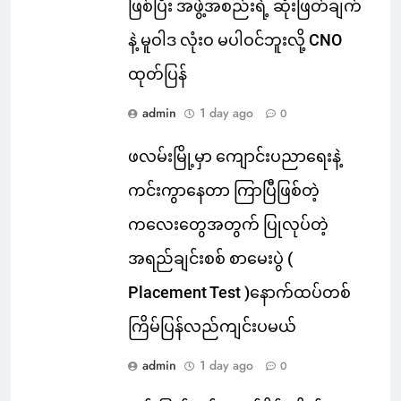
ဖြစ်ပြီး အဖွဲ့အစည်းရဲ့ ဆုံးဖြတ်ချက်
နဲ့ မူဝါဒ လုံးဝ မပါဝင်ဘူးလို့ CNO
ထုတ်ပြန်
admin
1 day ago
0
ဖလမ်းမြို့မှာ ကျောင်းပညာရေးနဲ့
ကင်းကွာနေတာ ကြာပြီဖြစ်တဲ့
ကလေးတွေအတွက် ပြုလုပ်တဲ့
အရည်ချင်းစစ် စာမေးပွဲ (
Placement Test )နောက်ထပ်တစ်
ကြိမ်ပြန်လည်ကျင်းပမယ်
admin
1 day ago
0