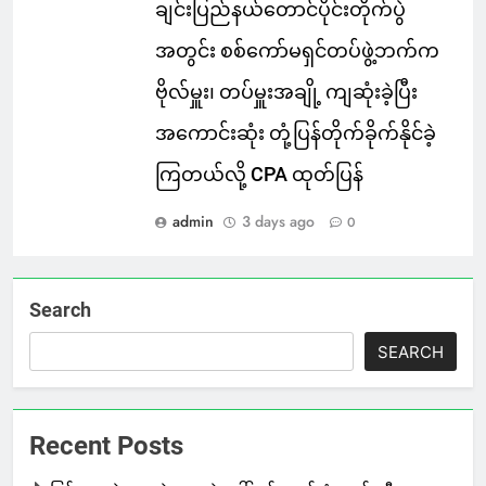
ချင်းပြည်နယ်တောင်ပိုင်းတိုက်ပွဲ
အတွင်း စစ်ကော်မရှင်တပ်ဖွဲ့ဘက်က
ဗိုလ်မှူး၊ တပ်မှူးအချို့ ကျဆုံးခဲ့ပြီး
အကောင်းဆုံး တုံ့ပြန်တိုက်ခိုက်နိုင်ခဲ့
ကြတယ်လို့ CPA ထုတ်ပြန်
admin
3 days ago
0
Search
SEARCH
Recent Posts