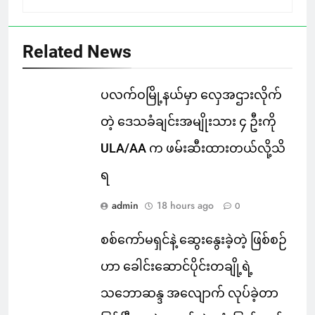
Related News
ပလက်ဝမြို့နယ်မှာ လှေအဌားလိုက်
တဲ့ ဒေသခံချင်းအမျိုးသား ၄ ဦးကို
ULA/AA က ဖမ်းဆီးထားတယ်လို့သိ
ရ
admin
18 hours ago
0
စစ်ကော်မရှင်နဲ့ ဆွေးနွေးခဲ့တဲ့ ဖြစ်စဉ်
ဟာ ခေါင်းဆောင်ပိုင်းတချို့ရဲ့
သဘောဆန္ဒ အလျောက် လုပ်ခဲ့တာ