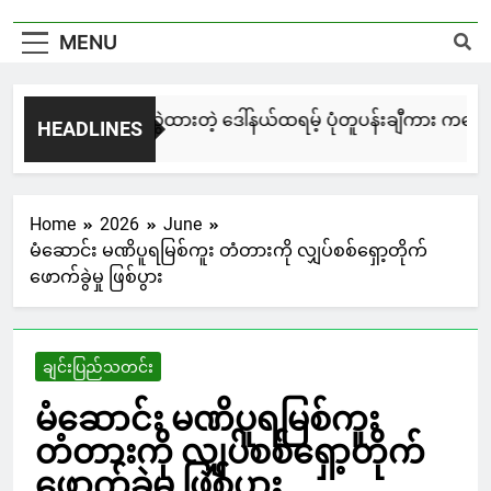
MENU
မြင်းချေးနဲ့ ရေးဆွဲထားတဲ့ ဒေါ်နယ်ထရမ့် ပုံတူပန်းချီကား ကနေဒါမှ
HEADLINES
18 Hours Ago
Home
2026
June
မံဆောင်း မဏိပူရမြစ်ကူး တံတားကို လျှပ်စစ်ရှော့တိုက်
ဖောက်ခွဲမှု ဖြစ်ပွား
ချင်းပြည်သတင်း
မံဆောင်း မဏိပူရမြစ်ကူး
တံတားကို လျှပ်စစ်ရှော့တိုက်
ဖောက်ခွဲမှု ဖြစ်ပွား