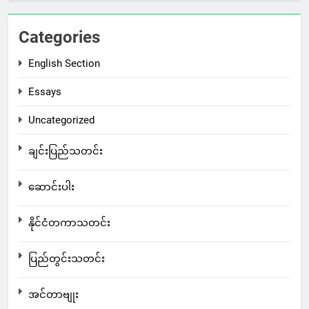
Categories
English Section
Essays
Uncategorized
ချင်းပြည်သတင်း
ဆောင်းပါး
နိုင်ငံတကာသတင်း
ပြည်တွင်းသတင်း
အင်တာဗျုး