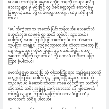
နယ်စပ် ဘက်ခြမ်း ရေလယ်တိုင် တခုကို အမည်မသိရ
သေးသူများ မှ မိုင်းဖြင့် ‌လျှပ်စစ်ရှော့တိုက် ဖောက်ခွဲမှု
ဖြစ်ပွားခဲ့တယ် လို့ လမ်ဇန်ရွာသားများ ထံမှ သိရှိရ ပါ
တယ်။
“ပေါက်ကွဲအားက အတော် ပြင်းထန်တယ်။ သေနတ်သံ
မဟုတ်ဘူး။ လမ်ဇန် ရွာ အထိ တုန်ဟီး သွားတယ်။
ပေါက်ကွဲ အားကြောင့် မြစ်တဖက်ကမ်း က တဲအကာ
သွပ်ပြား တချို့ပါ လွင့်စင်သွားတယ်။ တံတားကတော့ ပြို
ကျ မသွားဘူး။ တိုင်ခြေရင်း နှင့် ဖောင်းဒီရှင်း တော့
အတော် ထိခိုက် သွားတယ်” လို့ ဒေသခံ တဦးက ပြော
ကြား ခဲ့ပါတယ်။
ဖောက်ခွဲမှုမှာ အသုံးပြုတဲ့ ဝါယာကြိုးများ ကျန်ရှိနေတာကို
တွေ့ရကြောင်း၊ ပေါက်ကွဲမှု ဖြစ်ပွားပြီးနောက် တဆက်
တည်းမှာပင် မံဆောင်းတံတား ကနေ လိုင်တွီးရွာ ဘက်ကို
ဆိုင်ကယ် တစီး အရှိန်နဲ့ တက်မောင်းသံ ကို မြစ်တဖက်
ကမ်းရှိ လူများ ကြားခဲ့ ရကြောင်း ဒေသခံများ ထံမှ
ဆက်လက် သိရှိရ ပါတယ်။