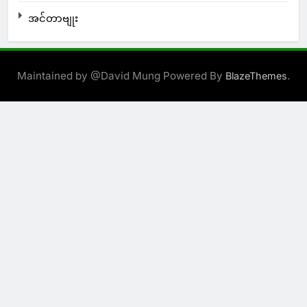
အင်တာဗျုး
Maintained by @David Mung Powered By
.
BlazeThemes