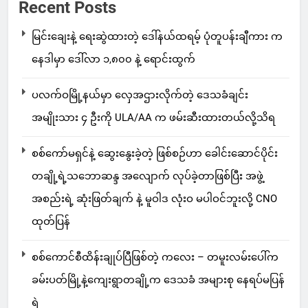
Recent Posts
မြင်းချေးနဲ့ ရေးဆွဲထားတဲ့ ဒေါ်နယ်ထရမ့် ပုံတူပန်းချီကား က
နေဒါမှာ ဒေါ်လာ ၁,၈၀၀ နဲ့ ရောင်းထွက်
ပလက်ဝမြို့နယ်မှာ လှေအဌားလိုက်တဲ့ ဒေသခံချင်း
အမျိုးသား ၄ ဦးကို ULA/AA က ဖမ်းဆီးထားတယ်လို့သိရ
စစ်ကော်မရှင်နဲ့ ဆွေးနွေးခဲ့တဲ့ ဖြစ်စဉ်ဟာ ခေါင်းဆောင်ပိုင်း
တချို့ရဲ့သဘောဆန္ဒ အလျောက် လုပ်ခဲ့တာဖြစ်ပြီး အဖွဲ့
အစည်းရဲ့ ဆုံးဖြတ်ချက် နဲ့ မူဝါဒ လုံးဝ မပါဝင်ဘူးလို့ CNO
ထုတ်ပြန်
စစ်ကောင်စီထိန်းချုပ်ပြီဖြစ်တဲ့ ကလေး – တမူးလမ်းပေါ်က
ခမ်းပတ်မြို့နဲ့ကျေးရွာတချို့က ဒေသခံ အများစု နေရပ်မပြန်
ရဲ