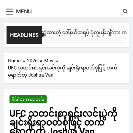
MENU
မြင်းချေးနဲ့ ရေးဆွဲထားတဲ့ ဒေါ်နယ်ထရမ့် ပုံတူပန်းချီကား ကနေဒါမ
HEADLINES
3 Days Ago
Home
2026
May
UFC သတင်းစာရှင်းလင်းပွဲကို ချင်းရိုးရာဝတ်စုံဖြင့် တက်
ရောက်တဲ့ Joshua Van
နိုင်ငံတကာသတင်း
UFC သတင်းစာရှင်းလင်းပွဲကို
ချင်းရိုးရာဝတ်စုံဖြင့် တက်
ရောက်တဲ့ Joshua Van