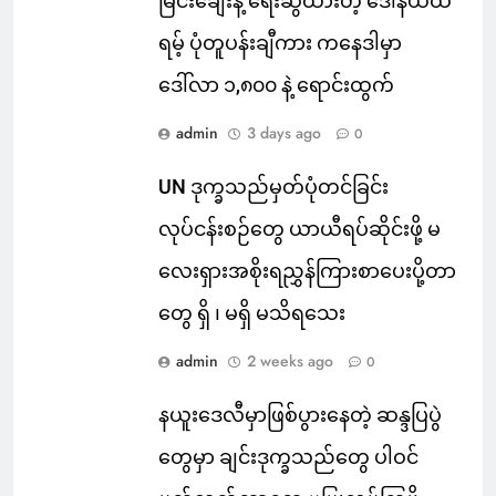
မြင်းချေးနဲ့ ရေးဆွဲထားတဲ့ ဒေါ်နယ်ထ
ရမ့် ပုံတူပန်းချီကား ကနေဒါမှာ
ဒေါ်လာ ၁,၈၀၀ နဲ့ ရောင်းထွက်
admin
3 days ago
0
UN ဒုက္ခသည်မှတ်ပုံတင်ခြင်း
လုပ်ငန်းစဉ်တွေ ယာယီရပ်ဆိုင်းဖို့ မ
လေးရှားအစိုးရညွှန်ကြားစာပေးပို့တာ
တွေ ရှိ ၊ မရှိ မသိရသေး
admin
2 weeks ago
0
နယူးဒေလီမှာဖြစ်ပွားနေတဲ့ ဆန္ဒပြပွဲ
တွေမှာ ချင်းဒုက္ခသည်တွေ ပါဝင်