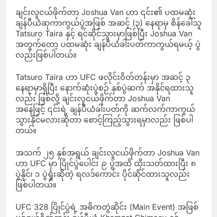
ချင်းလူငယ်ဖိုက်တာ Joshua Van ဟာ ၎င်း၏ ပထမဆုံး
ချန်ပီယံဆုကာကွယ်ပွဲအဖြစ် အဆင့် (၃) နေရာမှ စိန်ခေါ်သူ
Tatsuro Taira နှင့် ရင်ဆိုင်သွားမှာဖြစ်ပြီး Joshua Van
အတွက်တော့ ပထမဆုံး ချန်ပီယံခါးပတ်ကာကွယ်ရမယ့် ပွဲ
လည်းဖြစ်ပါတယ်။
Tatsuro Taira ဟာ UFC ဖလိုင်းဝိတ်တန်းမှာ အဆင့် ၃
နေရာမှာရှိပြီး နောက်ဆုံးပွဲစဉ် နှစ်ပွဲဆက် အနိုင်ရထားသူ
လည်း ဖြစ်လို့ ချင်းလူငယ်ဖိုက်တာ Joshua Van
အနေဖြင့် ၎င်းရဲ့ ချန်ပီယံခါးပတ်ကို ဆက်လက်ကာကွယ်
သွားနိုင်မလားဆိုတာ စောင့်ကြည့်သွားရမှာလည်း ဖြစ်ပါ
တယ်။
အသက် ၂၅ နှစ်အရွယ် ချင်းလူငယ်ဖိုက်တာ Joshua Van
ဟာ UFC မှာ ပြိုင်ပွဲပေါင်း ၉ ပွဲအထိ ထိုးသတ်ထားပြီး ၈
ပွဲနိုင်၊ ၁ ပွဲရှုံးဆိုတဲ့ ရလဒ်ကောင်း ပိုင်ဆိုင်ထားသူလည်း
ဖြစ်ပါတယ်။
UFC 328 ပြိုင်ပွဲရဲ့ အဓိကတွဲဆိုင်း (Main Event) အဖြစ်