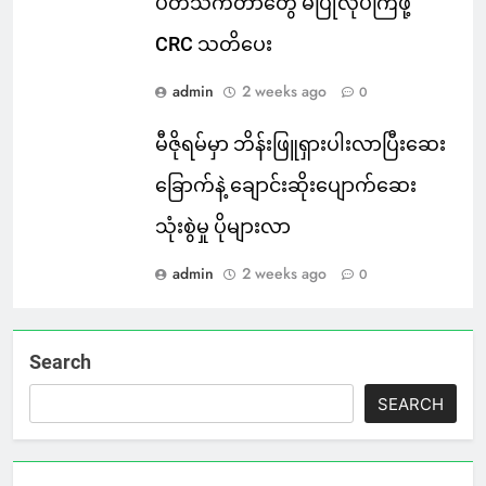
ပတ်သက်တာတွေ မပြုလုပ်ကြဖို့
CRC သတိပေး
admin
2 weeks ago
0
မီဇိုရမ်မှာ ဘိန်းဖြူရှားပါးလာပြီးဆေး
ခြောက်နဲ့ ချောင်းဆိုးပျောက်ဆေး
သုံးစွဲမှု ပိုများလာ
admin
2 weeks ago
0
Search
SEARCH