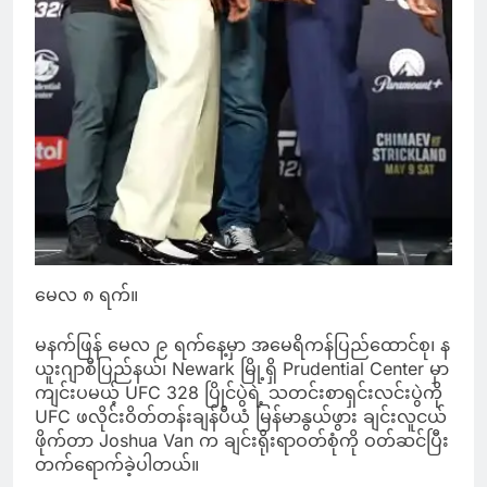
မေလ ၈ ရက်။
မနက်ဖြန် မေလ ၉ ရက်နေ့မှာ အမေရိကန်ပြည်ထောင်စု၊ န
ယူးဂျာစီပြည်နယ်၊ Newark မြို့ရှိ Prudential Center မှာ
ကျင်းပမယ့် UFC 328 ပြိုင်ပွဲရဲ့ သတင်းစာရှင်းလင်းပွဲကို
UFC ဖလိုင်းဝိတ်တန်းချန်ပီယံ မြန်မာနွယ်ဖွား ချင်းလူငယ်
ဖိုက်တာ Joshua Van က ချင်းရိုးရာဝတ်စုံကို ဝတ်ဆင်ပြီး
တက်ရောက်ခဲ့ပါတယ်။