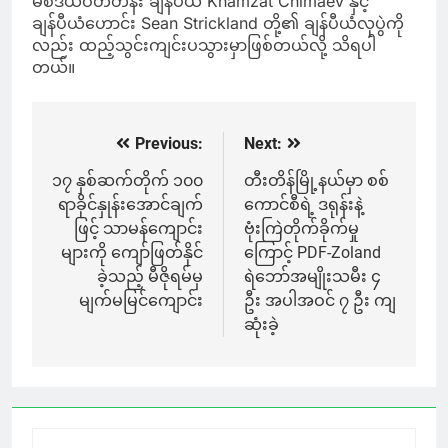
မစ်ဒယ်ဝိတ်တန်း ချန်ပီယံ Khamzat Chimaev နှင့်
ချန်ပီယံဟောင်း Sean Strickland တို့၏ ချန်ပီယံလုပွဲကို
လည်း ထည့်သွင်းကျင်းပသွားမှာဖြစ်တယ်လို့ သိရပါ
တယ်။
Previous:
Next:
Post
navigation
၁၇ နှစ်ဆက်တိုက် ၁၀၀
တီးတိန်မြို့နယ်မှာ စစ်
ရာခိုင်နှုန်းအောင်ချက်
ကောင်စီရဲ့ ဒရုန်းနဲ့
ဖြင့် သာမန်ကျောင်း
ဗုံးကြဲတိုက်ခိုက်မှု
များကို ကျော်ဖြတ်နိုင်
ကြောင့် PDF-Zoland
ခဲ့သည့် မီဇိုရမ်မှ
ရဲဘော်အမျိုးသမီး ၄
မျက်မမြင်ကျောင်း
ဦး အပါအဝင် ၇ ဦး ကျ
ဆုံးခဲ့