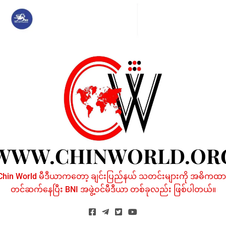
Skip
to
content
WWW.CHINWORLD.OR
Chin World မီဒီယာကတော့ ချင်းပြည်နယ် သတင်းများကို အဓိကထာ
တင်ဆက်နေပြီး BNI အဖွဲ့ဝင်မီဒီယာ တစ်ခုလည်း ဖြစ်ပါတယ်။