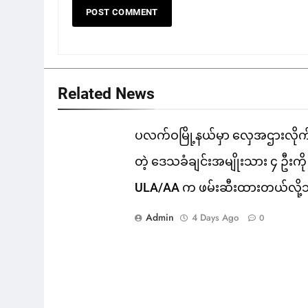
Related News
ပလက်ဝမြို့နယ်မှာ လှေအဌားလိုက
တဲ့ ဒေသခံချင်းအမျိုးသား ၄ ဦးကို
ULA/AA က ဖမ်းဆီးထားတယ်လို့
Admin
4 Days Ago
0