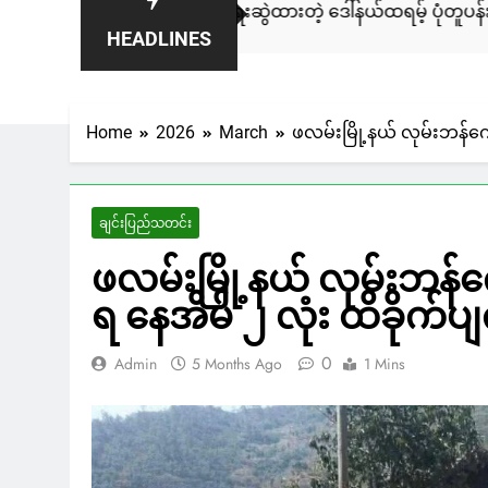
မြင်းချေးနဲ့ ရေးဆွဲထားတဲ့ ဒေါ်နယ်ထရမ့် ပုံတူပန်းချီကား ကနေဒ
HEADLINES
4 Days Ago
Home
2026
March
ဖလမ်းမြို့နယ် လုမ်းဘန်ကျ
ချင်းပြည်သတင်း
ဖလမ်းမြို့နယ် လုမ်းဘန်က
ရ နေအိမ် ၂ လုံး ထိခိုက်ပျ
0
Admin
5 Months Ago
1 Mins