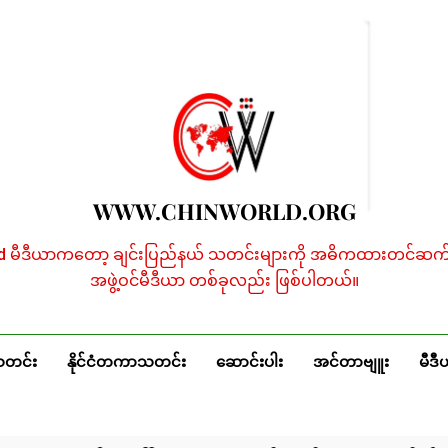
WWW.CHINWORLD.ORG
ld မီဒီယာကတော့ ချင်းပြည်နယ် သတင်းများကို အဓိကထားတင်ဆက်န
အဖွဲ့ဝင်မီဒီယာ တစ်ခုလည်း ဖြစ်ပါတယ်။
သတင်း
နိုင်ငံတကာသတင်း
ဆောင်းပါး
အင်တာဗျူး
မီဒီ