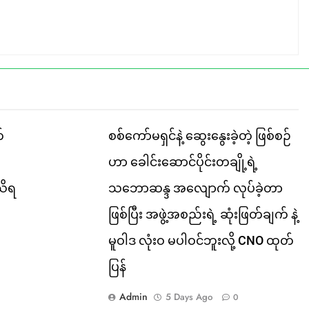
်
စစ်ကော်မရှင်နဲ့ ဆွေးနွေးခဲ့တဲ့ ဖြစ်စဉ်
ဟာ ခေါင်းဆောင်ပိုင်းတချို့ရဲ့
သိရ
သဘောဆန္ဒ အလျောက် လုပ်ခဲ့တာ
ဖြစ်ပြီး အဖွဲ့အစည်းရဲ့ ဆုံးဖြတ်ချက် နဲ့
မူဝါဒ လုံးဝ မပါဝင်ဘူးလို့ CNO ထုတ်
ပြန်
Admin
5 Days Ago
0