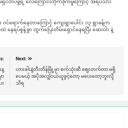
်တပ်ဖွဲ့ရဲ့ လေကြောင်းတိုက်ခိုက်မှုကြောင့် အရပ်သား
ထိုး ဝင်ရောက်နေတာကြောင့် ကျေးရွာပေါင်း ၁၃ ရွာခန့်က
ပ်စွန့်ခွာ ထွက်ပြေးတိမ်းရှောင်နေရပြီး ဆေးဝါး နဲ့
s:
Next:
ေ့
ဟားခါးနဲ့တီးတိန်မြို့မှာ စက်သုံးဆီ ဈေးတက်တာ မရှိ
ှာ
ပေမယ့် အပိုအလျှံဝယ်ယူခွင့်တော့ မပေးတော့ဘူးလို့
ေး
သိရ