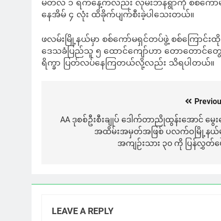
မတ်လ ၁ ရက်နေ့ကလည်း လုမ်းဘန်ရွာကို စစ်ကော်မရှင
နေအိမ် ၄ လုံး ထိခိုက်ပျက်စီးခဲ့ပါသေးတယ်။
ဖလမ်းမြို့နယ်မှာ စစ်ကော်မရှင်တပ်ဖွဲ့ စစ်ကြောင်း
ဒေသခံပြည်သူ ၅ ထောင်ကျော်ဟာ တောတောင်တွေထဲ နေရ
ရိက္ခာ ပြတ်လပ်နေကြတယ်လို့လည်း သိရပါတယ်။
Previou
Post
navigation
AA ဒုစစ်ဦးစီးချုပ် ဒေါက်တာညိုထွန်းအောင် မွေးန
အထိမ်းအမှတ်အဖြစ် ပလက်ဝမြို့နယ်မ
အကျဉ်းသား ၃၀ ကို ပြန်လွှတ်ပ
LEAVE A REPLY