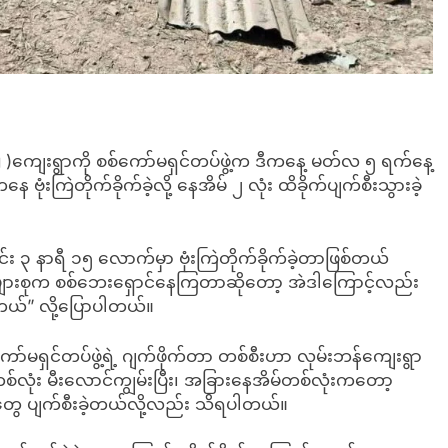
g )ကျေးရွာကို စစ်ကော်မရှင်တပ်ဖွဲ့က ဒီကနေ့ မတ်လ ၅ ရက်နေ့
ံးကြဲတိုက်ခိုက်ခဲ့လို့ နေအိမ် ၂ လုံး ထိခိုက်ပျက်စီးသွားခဲ့
း ၃ နာရီ ၁၅ လောက်မှာ ဗုံးကြဲတိုက်ခိုက်ခဲ့တာဖြစ်တယ်
ျားစုက စစ်ဘေးရှောင်နေကြတာဆိုတော့ အဲဒါကြောင့်လည်း
တယ်” လို့ပြောပါတယ်။
ှင်တပ်ဖွဲ့ရဲ့ ဂျက်ဖိုက်တာ တစ်စီးဟာ လုမ်းဘန်ကျေးရွာ
်တစ်လုံး မီးလောင်ကျွမ်းပြီး၊ အခြားနေအိမ်တစ်လုံးကတော့
ေ ပျက်စီးခဲ့တယ်လို့လည်း သိရပါတယ်။