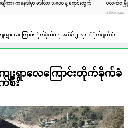
ါမှာ ဒေါ်လာ ၁,၈၀၀ နဲ့ ရောင်းထွက်
ပလက်ဝမြို့နယ်မှာ လှေအဌ
4 Days Ago
ေးရွာလေကြောင်းတိုက်ခိုက်ခံရ နေအိမ် ၂ လုံး ထိခိုက်ပျက်စီး
ျေးရွာလေကြောင်းတိုက်ခိုက်ခံ
က်စီး