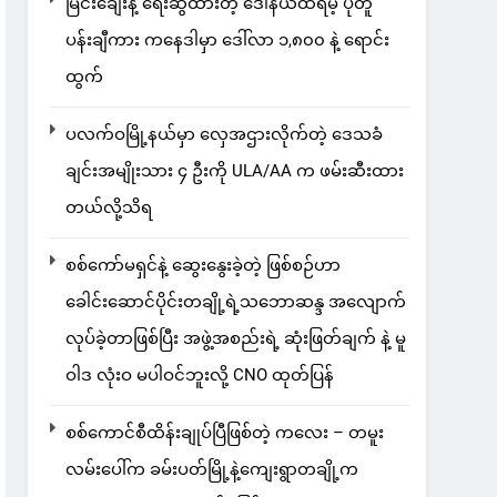
မြင်းချေးနဲ့ ရေးဆွဲထားတဲ့ ဒေါ်နယ်ထရမ့် ပုံတူ
ပန်းချီကား ကနေဒါမှာ ဒေါ်လာ ၁,၈၀၀ နဲ့ ရောင်း
ထွက်
ပလက်ဝမြို့နယ်မှာ လှေအဌားလိုက်တဲ့ ဒေသခံ
ချင်းအမျိုးသား ၄ ဦးကို ULA/AA က ဖမ်းဆီးထား
တယ်လို့သိရ
စစ်ကော်မရှင်နဲ့ ဆွေးနွေးခဲ့တဲ့ ဖြစ်စဉ်ဟာ
ခေါင်းဆောင်ပိုင်းတချို့ရဲ့သဘောဆန္ဒ အလျောက်
လုပ်ခဲ့တာဖြစ်ပြီး အဖွဲ့အစည်းရဲ့ ဆုံးဖြတ်ချက် နဲ့ မူ
ဝါဒ လုံးဝ မပါဝင်ဘူးလို့ CNO ထုတ်ပြန်
စစ်ကောင်စီထိန်းချုပ်ပြီဖြစ်တဲ့ ကလေး – တမူး
လမ်းပေါ်က ခမ်းပတ်မြို့နဲ့ကျေးရွာတချို့က