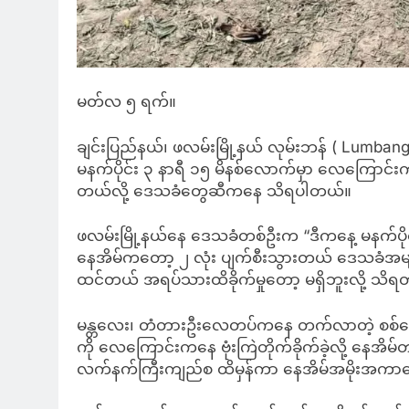
မတ်လ ၅ ရက်။
ချင်းပြည်နယ်၊ ဖလမ်းမြို့နယ် လုမ်းဘန် ( Lumban
မနက်ပိုင်း ၃ နာရီ ၁၅ မိနစ်လောက်မှာ လေကြောင်းကနေ ဗု
တယ်လို့ ဒေသခံတွေဆီကနေ သိရပါတယ်။
ဖလမ်းမြို့နယ်နေ ဒေသခံတစ်ဦးက “ဒီကနေ့ မနက်ပိုင်
နေအိမ်ကတော့ ၂ လုံး ပျက်စီးသွားတယ် ဒေသခံအမ
ထင်တယ် အရပ်သားထိခိုက်မှုတော့ မရှိဘူးလို့ သိရ
မန္တလေး၊ တံတားဦးလေတပ်ကနေ တက်လာတဲ့ စစ်ကော်မရ
ကို လေကြောင်းကနေ ဗုံးကြဲတိုက်ခိုက်ခဲ့လို့ နေအိမ
လက်နက်ကြီးကျည်စ ထိမှန်ကာ နေအိမ်အမိုးအကာတွ