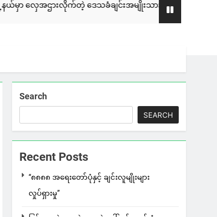
ားလိုက်တဲ့ ဒေသခံချင်းအမျိုးသား ၄ ဦးကို ULA/AA က ဖမ်းဆီးထ
Search
SEARCH
Recent Posts
“၈၈၈၈ အရေးတော်ပုံနှင့် ချင်းလူမျိုးများ
လှုပ်ရှားမှု”