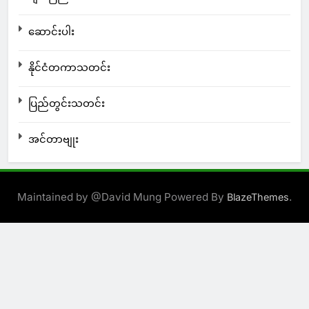
ဆောင်းပါး
နိုင်ငံတကာသတင်း
ပြည်တွင်းသတင်း
အင်တာဗျုး
Maintained by @David Mung Powered By
.
BlazeThemes