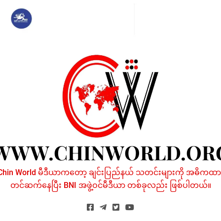
Skip
to
content
WWW.CHINWORLD.OR
Chin World မီဒီယာကတော့ ချင်းပြည်နယ် သတင်းများကို အဓိကထာ
တင်ဆက်နေပြီး BNI အဖွဲ့ဝင်မီဒီယာ တစ်ခုလည်း ဖြစ်ပါတယ်။