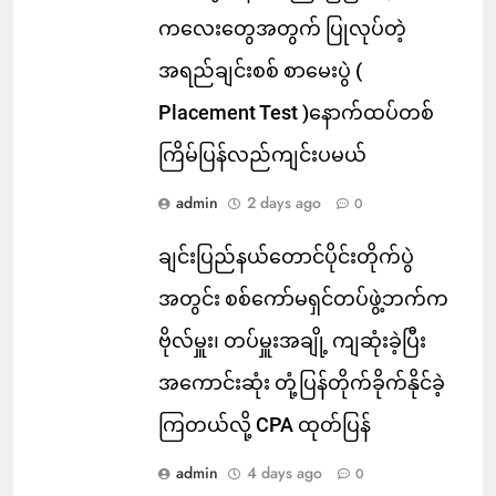
ကလေးတွေအတွက် ပြုလုပ်တဲ့
အရည်ချင်းစစ် စာမေးပွဲ (
Placement Test )နောက်ထပ်တစ်
ကြိမ်ပြန်လည်ကျင်းပမယ်
admin
2 days ago
0
ချင်းပြည်နယ်တောင်ပိုင်းတိုက်ပွဲ
အတွင်း စစ်ကော်မရှင်တပ်ဖွဲ့ဘက်က
ဗိုလ်မှူး၊ တပ်မှူးအချို့ ကျဆုံးခဲ့ပြီး
အကောင်းဆုံး တုံ့ပြန်တိုက်ခိုက်နိုင်ခဲ့
ကြတယ်လို့ CPA ထုတ်ပြန်
admin
4 days ago
0