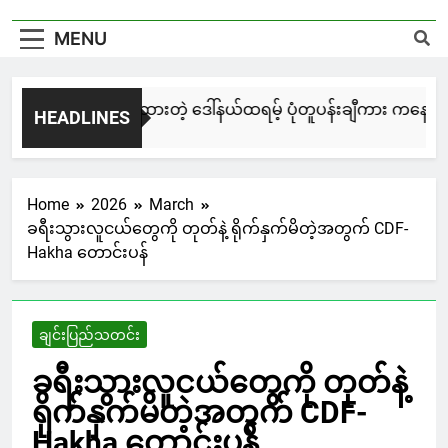
MENU
မြင်းချေးနဲ့ ရေးဆွဲထားတဲ့ ဒေါ်နယ်ထရမ့် ပုံတူပန်းချီကား ကနေဒါမှာ
HEADLINES
21 Hours Ago
Home
2026
March
ခရီးသွားလူငယ်တွေကို တုတ်နဲ့ ရိုက်နှက်မိတဲ့အတွက် CDF-
Hakha တောင်းပန်
ချင်းပြည်သတင်း
ခရီးသွားလူငယ်တွေကို တုတ်နဲ့
ရိုက်နှက်မိတဲ့အတွက် CDF-
Hakha တောင်းပန်