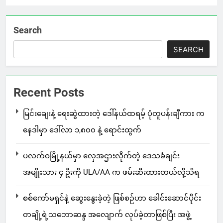
Search
SEARCH
Recent Posts
မြင်းချေးနဲ့ ရေးဆွဲထားတဲ့ ဒေါ်နယ်ထရမ့် ပုံတူပန်းချီကား က
နေဒါမှာ ဒေါ်လာ ၁,၈၀၀ နဲ့ ရောင်းထွက်
ပလက်ဝမြို့နယ်မှာ လှေအဌားလိုက်တဲ့ ဒေသခံချင်း
အမျိုးသား ၄ ဦးကို ULA/AA က ဖမ်းဆီးထားတယ်လို့သိရ
စစ်ကော်မရှင်နဲ့ ဆွေးနွေးခဲ့တဲ့ ဖြစ်စဉ်ဟာ ခေါင်းဆောင်ပိုင်း
တချို့ရဲ့သဘောဆန္ဒ အလျောက် လုပ်ခဲ့တာဖြစ်ပြီး အဖွဲ့