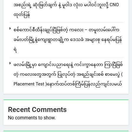
အစည်းရဲ့ ဆုံးဖြတ်ချက် နဲ့ မူဝါဒ လုံးဝ မပါဝင်ဘူးလို့ CNO
ထုတ်ပြန်
စစ်ကောင်စီထိန်းချုပ်ပြီဖြစ်တဲ့ ကလေး – တမူးလမ်းပေါ်က
ခမ်းပတ်မြို့နဲ့ကျေးရွာတချို့က ဒေသခံ အများစု နေရပ်မပြန်
ရဲ
ဖလမ်းမြို့မှာ ကျောင်းပညာရေးနဲ့ ကင်းကွာနေတာ ကြာပြီဖြစ်
တဲ့ ကလေးတွေအတွက် ပြုလုပ်တဲ့ အရည်ချင်းစစ် စာမေးပွဲ (
Placement Test )နောက်ထပ်တစ်ကြိမ်ပြန်လည်ကျင်းပမယ်
Recent Comments
No comments to show.