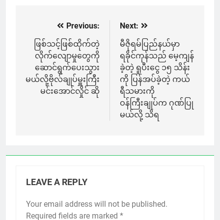
Previous:
Next:
Post
navigation
ဖြစ်သင့်ဖြစ်ထိုက်တဲ့
မီဇိုရမ်ပြည်နယ်မှာ
လိုက်လျောမှုတွေကို
ရခိုင်ကုန်သည် မေ့ကျန်
ဆောင်ရွက်ပေးသွား
ခဲ့တဲ့ ရူပီးငွေ ၁၅ သိန်း
မယ်လို့ဗိုလ်ချုပ်မှူးကြီး
ကို ပြန်အပ်ခဲ့တဲ့ ကယ်
မင်းအောင်လှိုင် ဆို
ရီသမားကို
ဝန်ကြီးချုပ်က ဂုဏ်ပြု
မယ်လို့ သိရ
LEAVE A REPLY
Your email address will not be published.
Required fields are marked
*