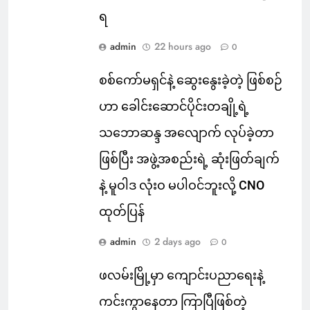
ရ
admin
22 hours ago
0
စစ်ကော်မရှင်နဲ့ ဆွေးနွေးခဲ့တဲ့ ဖြစ်စဉ်
ဟာ ခေါင်းဆောင်ပိုင်းတချို့ရဲ့
သဘောဆန္ဒ အလျောက် လုပ်ခဲ့တာ
ဖြစ်ပြီး အဖွဲ့အစည်းရဲ့ ဆုံးဖြတ်ချက်
နဲ့ မူဝါဒ လုံးဝ မပါဝင်ဘူးလို့ CNO
ထုတ်ပြန်
admin
2 days ago
0
ဖလမ်းမြို့မှာ ကျောင်းပညာရေးနဲ့
ကင်းကွာနေတာ ကြာပြီဖြစ်တဲ့