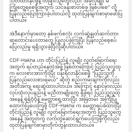
သတိထားနိုင်ဖို့နဲ့ တခြားသူတွေလည်း အခုလိုမျိုး မ
ကြုံတွေ့ရစေဖို့အတွက် သင်ခန်းစာတစ်ခု ဖြစ်ပါစေ” လို့
ပြန်လည်ပြောကြားခဲ့ပါတယ်လို့ ထုတ်ပြန်ချက်စာမှာဖော်ပြ
ပါတယ်။
အဲဒီနောက်မှာတော့ နှစ်ဖက်စလုံး လက်ဆွဲနှုတ်ဆက်တာ၊
ဆုတောင်းပေးတာတွေ ပြုလုပ်ခဲ့ကြပြီး ပြန်လည်စေ့စပ်
ပြေလည်မှု ရရှိသွားခဲ့ပြီလို့ဆိုပါတယ်။
CDF-Hakha ဟာ တိုင်းပြည်နဲ့ လူမျိုး လွတ်မြောက်ရေး
အတွက် ရပ်တည်နေတဲ့အဖွဲ့ ဖြစ်တာကြောင့် ပြည်သူလူထု
က လေးစားအားကိုးပြီး ဝန်းရံလာနိုင်စေဖို့ “ပြည်သူကို
ပြန်လည်လေးစားရမယ်” ဆိုတဲ့ စည်းကမ်းချက်ကိုလည်း
အတိအကျ ရေးဆွဲထားပါတယ်။ ဒါကြောင့် နောင်မှာလည်း
လုပ်ထုံးလုပ်နည်းနဲ့ မညီတာမျိုးတွေ ရှိခဲ့ရင် ပြည်သူလူထု
အနေနဲ့ ရဲရဲဝံ့ဝံ့နဲ့ မေတ္တာရှေ့ထားပြီး အမြဲတမ်း အကြံပြု
ထောက်ပြပေးကြဖို့ CDF-Hakha က မေတ္တာရပ်ခံထားပြီး
တိုင်းပြည်နဲ့ လူမျိုး လွတ်မြောက်ရေးအတွက် ပြည်သူတွေ
အနေနဲ့ အတူတကွ လက်တွဲဆောင်ရွက်ပေးကြဖို့ကိုလည်း
ထုတ်ပြန်ချက်စာမှာတိုက်တွန်းထားပါတယ်။