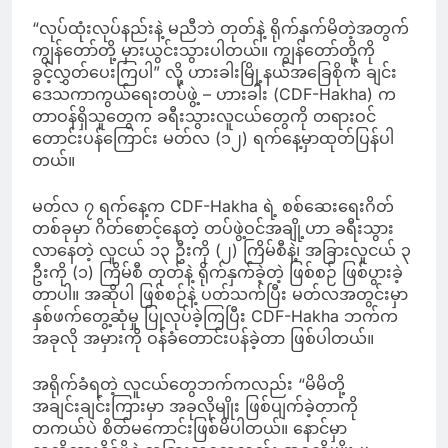
“လုပ်ထုံးလုပ်နည်းနဲ့ မညီဘဲ တုတ်နဲ့ ရိုက်နှက်မိတဲ့အတွက်
ကျွန်တော်တို့ မှားယွင်းသွားပါတယ်။ ကျွန်တော်တို့ကို
ခွင့်လွှတ်ပေးကြပါ” လို့ ဟားခါးမြို့နယ်အခြေစိုက် ချင်း
ဒေသကာကွယ်ရေးတပ်ဖွဲ့ – ဟားခါး (CDF-Hakha) က
တာဝန်ရှိသူတွေက ခရီးသွားလူငယ်တွေကို တရားဝင်
တောင်းပန်ကြောင်း မတ်လ (၁၂) ရက်နေ့မှာထုတ်ပြန်ပါ
တယ်။
မတ်လ ၇ ရက်နေ့က CDF-Hakha ရဲ့ စစ်ဆေးရေးဂိတ်
တစ်ခုမှာ ဂိတ်စောင့်နေတဲ့ တပ်ဖွဲ့ဝင်အချို့ဟာ ခရီးသွား
လာနေတဲ့ လူငယ် ၁၃ ဦးကို (၂) ကြိမ်စီနဲ့၊ အခြားလူငယ် ၃
ဦးကို (၁) ကြိမ်စီ တုတ်နဲ့ ရိုက်နှက်ခဲ့တဲ့ ဖြစ်စဉ် ဖြစ်ပွားခဲ့
တာပါ။ အဆိုပါ ဖြစ်စဉ်နဲ့ ပတ်သက်ပြီး မတ်လအတွင်းမှာ
နှစ်ဖက်တွေ့ဆုံမှု ပြုလုပ်ခဲ့ကြပြီး CDF-Hakha ဘက်က
အခုလို အမှားကို ဝန်ခံတောင်းပန်ခဲ့တာ ဖြစ်ပါတယ်။
အရိုက်ခံရတဲ့ လူငယ်တွေဘက်ကလည်း “မိမိတို့
အချင်းချင်းကြားမှာ အခုလိုမျိုး ဖြစ်ပျက်ခဲ့တာကို
တကယ်ပဲ စိတ်မကောင်းဖြစ်မိပါတယ်။ နောင်မှာ