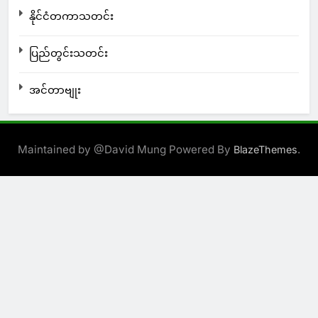
နိုင်ငံတကာသတင်း
ပြည်တွင်းသတင်း
အင်တာဗျုး
Maintained by @David Mung Powered By
.
BlazeThemes