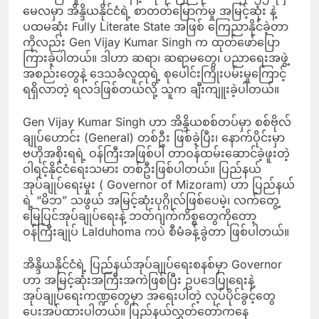
မေလမှာ အိန္ဒိယနိုင်ငံရဲ့ စာတတ်မြောက်မှု အမြင့်ဆုံး နဲ့
ပထမဆုံး Fully Literate State အဖြစ် ကြေညာနိုင်ခဲ့တာ
ကိုလည်း Gen Vijay Kumar Singh က ထုတ်ဖော်ပြော
ကြားခဲ့ပါတယ်။ ဒါဟာ ဆရာ၊ ဆရာမတွေ၊ ပညာရေးအဖွဲ့
အစည်းတွေနဲ့ ဒေသခံလူထုရဲ့ စုပေါင်းကြိုးပမ်းမှုကြောင့်
ရရှိလာတဲ့ ရလဒ်ဖြစ်တယ်လို့ သူက ချီးကျူးခဲ့ပါတယ်။
Gen Vijay Kumar Singh ဟာ အိန္ဒိယစစ်တပ်မှာ စစ်ဗိုလ်
ချုပ်ဟောင်း (General) တစ်ဦး ဖြစ်ခဲ့ပြီး၊ နောက်ပိုင်းမှာ
ဗဟိုအစိုးရရဲ့ ဝန်ကြီးအဖြစ်ပါ တာဝန်ထမ်းဆောင်ခဲ့ဖူးတဲ့
ဝါရင့်နိုင်ငံရေးသမား တစ်ဦးဖြစ်ပါတယ်။ ပြည်နယ်
အုပ်ချုပ်ရေးမှုး ( Governor of Mizoram) ဟာ ပြည်နယ်
ရဲ့ “မိဘ” သဖွယ် အမြင့်ဆုံးပုဂ္ဂိုလ်ဖြစ်ပေမဲ့၊ လက်တွေ့
မြေပြင်အုပ်ချုပ်ရေးနဲ့ ဘတ်ဂျက်ကိစ္စတွေကိုတော့
ဝန်ကြီးချုပ် Lalduhoma ကပဲ စီမံခန့်ခွဲတာ ဖြစ်ပါတယ်။
အိန္ဒိယနိုင်ငံရဲ့ ပြည်နယ်အုပ်ချုပ်ရေးစနစ်မှာ Governor
ဟာ အမြင့်ဆုံးအကြီးအကဲဖြစ်ပြီး ဥပဒေပြုရေးနဲ့
အုပ်ချုပ်ရေးကဏ္ဍတွေမှာ အရေးပါတဲ့ လုပ်ပိုင်ခွင့်တွေ
ပေးအပ်ထားပါတယ်။ ပြည်နယ်လွှတ်တော်ကနေ