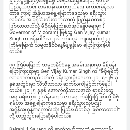
ချင်းလူမျိုးတွေအများစု စစ်ဘေးရှောင်နေတဲ့ မီဇိုရမ်
ပြည်နယ်တွင်း လမ်းပန်းဆက်သွယ်ရေး ကောင်းမွန်လာ
တာကြောင့် အိန္ဒိယအရှေ့မြောက်ဒေသမှာ ခရီးသွား
လုပ်ငန်း အမြန်ဆုံးတိုးတက်လာတဲ့ ပြည်နယ်တစ်ခု
ဖြစ်လာတယ်လို့ မီဇိုရမ်ပြည်နယ်အုပ်ချုပ်ရေးမှုး (
Governor of Mizoram) ဖြစ်သူ Gen Vijay Kumar
Singh က ဇန်နဝါရီလ ၂၆ ရက်နေ့မှာကျရောက်တဲ့၇၇
ကြိမ်မြောက် သမ္မတနိုင်ငံနေ့မိန့်ခွန်းမှာ ပြောကြားခဲ့ပါ
တယ်။
၇၇ ကြိမ်မြောက် သမ္မတနိုင်ငံနေ့ အခမ်းအနားမှာ မိန့်ခွန်း
ပြောကြားရာမှာ Gen Vijay Kumar Singh က “မီဇိုရမ်ကို
လာရောက်လည်ပတ်တဲ့ ခရီးသွားဦးရေဟာ ၂၀၂၅-၂၆ ခု
နှစ်အတွင်းမှာ သိသိသာသာ ဆက်လက်မြင့်တက်နေပါ
တယ်။ ၂၀၂၅ ခုနှစ် အောက်တိုဘာလအထိ စာရင်းတွေ
အရ ခရီးသွား ၄ သိန်းကျော် လာရောက်ခဲ့ပြီးပြီဖြစ်လို့ မီဇို
ရမ်ဟာ အရှေ့မြောက်ဒေသမှာ ခရီးသွားလုပ်ငန်း
အရှိန်အဟုန်အကောင်းဆုံး ပြည်နယ်တစ်ခု ဖြစ်လာတာပါ”
လို့ ထည့်သွင်းပြောဆိုခဲ့ပါတယ်။
Bairabi နဲ့ Sairang ကို ဆက်သွယ်ထားတဲ့ ရထားလမ်း