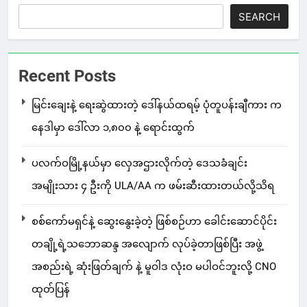
SEARCH
Recent Posts
မြင်းချေးနဲ့ ရေးဆွဲထားတဲ့ ဒေါ်နယ်ထရမ့် ပုံတူပန်းချီကား က
နေဒါမှာ ဒေါ်လာ ၁,၈၀၀ နဲ့ ရောင်းထွက်
ပလက်ဝမြို့နယ်မှာ လှေအဌားလိုက်တဲ့ ဒေသခံချင်း
အမျိုးသား ၄ ဦးကို ULA/AA က ဖမ်းဆီးထားတယ်လို့သိရ
စစ်ကော်မရှင်နဲ့ ဆွေးနွေးခဲ့တဲ့ ဖြစ်စဉ်ဟာ ခေါင်းဆောင်ပိုင်း
တချို့ရဲ့သဘောဆန္ဒ အလျောက် လုပ်ခဲ့တာဖြစ်ပြီး အဖွဲ့
အစည်းရဲ့ ဆုံးဖြတ်ချက် နဲ့ မူဝါဒ လုံးဝ မပါဝင်ဘူးလို့ CNO
ထုတ်ပြန်