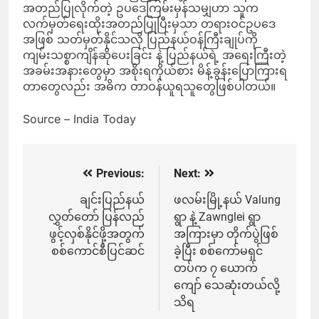
အတည်ပြုလိုက်တဲ့ ဥပဒေကြမ်းမှန်သမျှဟာ သူက
လက်မှတ်ရေးထိုးအတည်ပြုပြီးမှသာ တရားဝင်ဥပဒေ
အဖြစ် သတ်မှတ်နိုင်သလို ပြည်နယ်ဝန်ကြီးချုပ်ကို
ကျမ်းသစ္စာကျိန်ဆိုပေးခြင်း နဲ့ ပြည်နယ်ရဲ့ အရေးကြီးတဲ့
အခမ်းအနားတွေမှာ အစိုးရကိုယ်စား မိန့်ခွန်းပြောကြားရ
တာတွေလည်း အဓိက တာဝန်ယူရသူတွေဖြစ်ပါတယ်။
Source – India Today
Previous:
Next:
Post
navigation
ချင်းပြည်နယ်
ဖလမ်းမြို့နယ် Valung
လွှတ်တော် ပြန်လည်
ရွာ နဲ့ Zawnglei ရွာ
ဖွင့်လှစ်နိုင်ဖို့အတွက်
အကြားမှာ တိုက်ပွဲဖြစ်
စစ်ကောင်စီပြင်ဆင်
ခဲ့ပြီး စစ်ကော်မရှင်
တပ်က ၇ ယောက်
ကျော် သေဆုံးတယ်လို့
သိရ