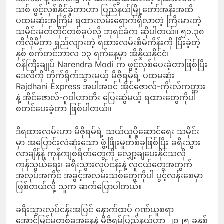
သစ် ဖွင့်လှစ်နိုင်ခဲ့တာဟာ ပြည်နယ်မြို့တော်အနီးအထိ
ပထမဆုံးအကြိမ် ရထားလမ်းရောက်ရှိလာတဲ့ ကြီးမားတဲ့
သမိုင်းမှတ်တိုင်တစ်ခုပဲလို့ ဘုရင်ခံက ဆိုပါတယ်။ ၅၁.၃၈
ကီလိုမီတာ ရှည်လျားတဲ့ ရထားလမ်းစီမံကိန်းကို ပြီးခဲ့တဲ့
နှစ် စက်တင်ဘာလ ၁၃ ရက်နေ့မှာ အိန္ဒိယနိုင်ငံ၊
ဝန်ကြီးချုပ် Narendra Modi က ဖွင့်လှစ်ပေးခဲ့တာဖြစ်ပြီး
ဒေလီကို တိုက်ရိုက်သွားမယ့် မီဇိုရမ်ရဲ့ ပထမဆုံး
Rajdhani Express အပါအဝင် အိုင်ဇောလ်-ကိုးလ်ကတ္တား
နဲ့ အိုင်ဇောလ်-ဂူဝါဟာတီး ပြေးဆွဲမယ့် ရထားတွေကိုပါ
စတင်ပေးခဲ့တာ ဖြစ်ပါတယ်။
ဒီရထားလမ်းဟာ မီဇိုရမ်ရဲ့ သယ်ယူပို့ဆောင်ရေး သမိုင်း
မှာ အပြောင်းလဲဆုံးသော ဖွံ့ဖြိုးမှုတစ်ခုဖြစ်ပြီး ခရီးသွား
လာချိန်နဲ့ ကုန်ကျစရိတ်တွေကို လျှော့ချပေးနိုင်သလို
ကုန်သွယ်ရေး၊ ခရီးသွားလုပ်ငန်းနဲ့ လူငယ်တွေအတွက်
အလုပ်အကိုင် အခွင့်အလမ်းသစ်တွေကိုပါ ပွင့်လန်းစေမှာ
ဖြစ်တယ်လို့ သူက ဆက်ပြောပါတယ်။
ခရီးသွားလုပ်ငန်းအပြင် နောက်ထပ် ဂုဏ်ယူစရာ
အောင်မြင်မှုတစ်ခုအနေနဲ့ မီဇိုရမ်ပြည်နယ်ဟာ ၂၀၂၅ ခုနှစ်