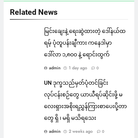
Related News
မြင်းချေးနဲ့ ရေးဆွဲထားတဲ့ ဒေါ်နယ်ထ
ရမ့် ပုံတူပန်းချီကား ကနေဒါမှာ
ဒေါ်လာ ၁,၈၀၀ နဲ့ ရောင်းထွက်
admin
1 day ago
0
UN ဒုက္ခသည်မှတ်ပုံတင်ခြင်း
လုပ်ငန်းစဉ်တွေ ယာယီရပ်ဆိုင်းဖို့ မ
လေးရှားအစိုးရညွှန်ကြားစာပေးပို့တာ
တွေ ရှိ ၊ မရှိ မသိရသေး
admin
2 weeks ago
0