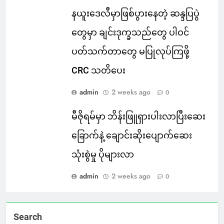
နယူးဒေလီမှာဖြစ်ပွားနေတဲ့ ဆန္ဒပြပွဲ
တွေမှာ ချင်းဒုက္ခသည်တွေ ပါဝင်
ပတ်သက်တာတွေ မပြုလုပ်ကြဖို့
CRC သတိပေး
admin
2 weeks ago
0
မီဇိုရမ်မှာ ဘိန်းဖြူရှားပါးလာပြီးဆေး
ခြောက်နဲ့ ချောင်းဆိုးပျောက်ဆေး
သုံးစွဲမှု ပိုများလာ
admin
2 weeks ago
0
Search