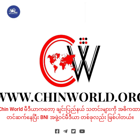
Skip
to
content
WWW.CHINWORLD.OR
Chin World မီဒီယာကတော့ ချင်းပြည်နယ် သတင်းများကို အဓိကထာ
တင်ဆက်နေပြီး BNI အဖွဲ့ဝင်မီဒီယာ တစ်ခုလည်း ဖြစ်ပါတယ်။