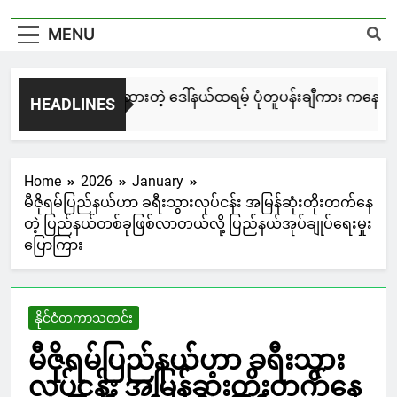
MENU
မြင်းချေးနဲ့ ရေးဆွဲထားတဲ့ ဒေါ်နယ်ထရမ့် ပုံတူပန်းချီကား ကနေဒါမှာ
HEADLINES
1 Day Ago
Home
2026
January
မီဇိုရမ်ပြည်နယ်ဟာ ခရီးသွားလုပ်ငန်း အမြန်ဆုံးတိုးတက်နေ
တဲ့ ပြည်နယ်တစ်ခုဖြစ်လာတယ်လို့ ပြည်နယ်အုပ်ချုပ်ရေးမှုး
ပြောကြား
နိုင်ငံတကာသတင်း
မီဇိုရမ်ပြည်နယ်ဟာ ခရီးသွား
လုပ်ငန်း အမြန်ဆုံးတိုးတက်နေ