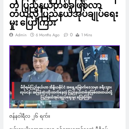
တဲ့ ပြည်နယ်တစ်ခုဖြစ်လာ
တယ်လို့ ပြည်နယ်အုပ်ချုပ်ရေး
မှုး ပြောကြား
0
Admin
6 Months Ago
1 Mins
ဇန်နဝါရီလ ၂၆ ရက်။