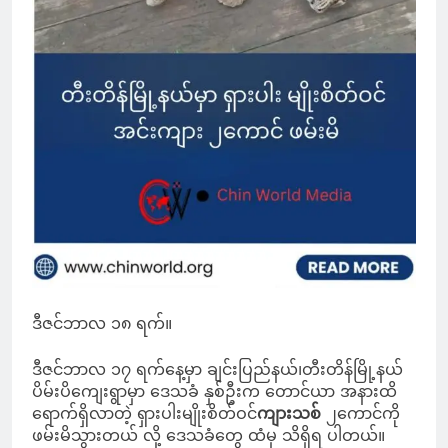
ဒီဇင်ဘာလ ၁၈ ရက်။
ဒီဇင်ဘာလ ၁၇ ရက်နေ့မှာ ချင်းပြည်နယ်၊တီးတိန်မြို့နယ်
ပိမ်းပိကျေးရွာမှာ ဒေသခံ နှစ်ဦးက တောင်ယာ အနားထိ
ရောက်ရှိလာတဲ့ ရှားပါးမျိုးစိတ်ဝင်
ကျားသစ်
၂ကောင်ကို
ဖမ်းမိသွားတယ် လို့ ဒေသခံတွေ ထံမှ သိရှိရ ပါတယ်။