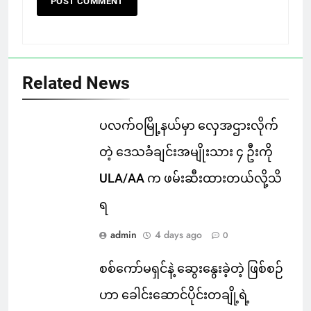
Related News
ပလက်ဝမြို့နယ်မှာ လှေအဌားလိုက်
တဲ့ ဒေသခံချင်းအမျိုးသား ၄ ဦးကို
ULA/AA က ဖမ်းဆီးထားတယ်လို့သိ
ရ
admin
4 days ago
0
စစ်ကော်မရှင်နဲ့ ဆွေးနွေးခဲ့တဲ့ ဖြစ်စဉ်
ဟာ ခေါင်းဆောင်ပိုင်းတချို့ရဲ့