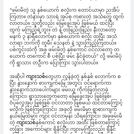
“ဖမ်းမိတဲ့ သူ နှစ်ယောက် စလုံးက တောင်ယာမှာ ညအိပ်
ကြတာ။ တဲနားမှာ သားရဲ အုပ်စု ကစားတဲ့ အသံတွေ ထွက်
လာတယ်။ သူတို့လည်း မြေခွေးအုပ် ဖြစ်မယ် ထင်ပြီး
ထွက် မကြည့်ရဲ့ဘူး။ တဲ နဲ့ တဖြည်းဖြည်း နီးလာတော့
မနက် ၃ နာရီလောက်မှာ နှစ်ယောက် စလုံး ထပြီး အသံ
လာရာ ဘက်ကို တူမီး သေနတ် နဲ့ သွားကြည့်ကြတယ်။
ပစ်ကွင်းထဲကို အခု ဖမ်းမိတဲ့ နှစ်ကောင် ဝင်လာတော့ တ
ယောက် တကောင် စီ ပစ်ပြီး ဖမ်း နိုင်ခဲ့တယ်” လို့ ဖမ်းမိပုံ
ကို ရွာသား တဦးက ပြောကြား သွားပါတယ်။
အဆိုပါ
ကျားသစ်
တွေဟာ လွန်ခဲ့တဲ့ နှစ်နှစ် လောက်က စ
ပြီး နွားနောက် စားကျက်မြေ အတွင်း ဝင်ရောက်ကာ
နွားနောက်သားပေါက်များ ဖမ်းယူ ကိုက်ဖြတ်လာခဲ့
ကြောင်း၊ ရွာသားတွေကတော့ မြေခွေးအုပ် ဖြစ်ဖြစ်၊
ဝံပုလွေအုပ် ဖြစ်ဖြစ် ဝင်လာတာ ဖြစ်မယ် ထင်တာကြောင့်
မလိုက် ဖြစ်ကြကြောင်း၊ အခုလို ဖမ်းမိမှာ ရွာစားကျက်
နယ်မြေထဲမှား ကျား ဝင်လာမှန်း သိရကြောင်း၊ အခုဖမ်းမိ
တဲ့
ကျားသစ်
နှစ်ကောင် စလုံးဟာ အထီး ဖြစ်တာကြောင့်
တခြား အကောင်များ ရှိနိုင်ပြီး ကျားမကြီးလည်း ရှိနိုင်