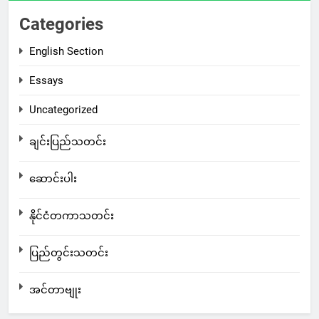
Categories
English Section
Essays
Uncategorized
ချင်းပြည်သတင်း
ဆောင်းပါး
နိုင်ငံတကာသတင်း
ပြည်တွင်းသတင်း
အင်တာဗျုး