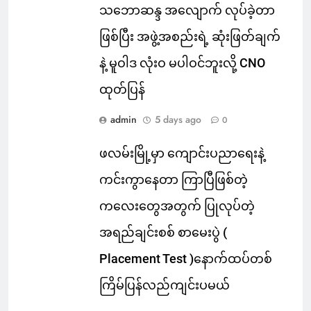
သဘောဆန္ဒ အလျောက် လုပ်ခဲ့တာ
ဖြစ်ပြီး အဖွဲ့အစည်းရဲ့ ဆုံးဖြတ်ချက်
နဲ့ မူဝါဒ လုံးဝ မပါဝင်ဘူးလို့ CNO
ထုတ်ပြန်
admin
5 days ago
0
ဖလမ်းမြို့မှာ ကျောင်းပညာရေးနဲ့
ကင်းကွာနေတာ ကြာပြီဖြစ်တဲ့
ကလေးတွေအတွက် ပြုလုပ်တဲ့
အရည်ချင်းစစ် စာမေးပွဲ (
Placement Test )နောက်ထပ်တစ်
ကြိမ်ပြန်လည်ကျင်းပမယ်