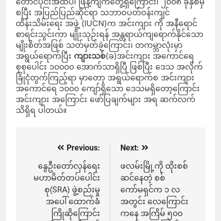
တောင်ပိုင်းအထိပါ ဖြန့်ကျက်တွေ့ရှိကြောင်း၊ ၂၀၀၈ ခုနှစ်မှ
စပြီး အပြည်ပြည်ဆိုင်ရာ သဘာဝပတ်ဝန်းကျင်
ထိန်းသိမ်းရေး အဖွဲ့ (IUCN)က အင်းကျား ကို အနီရောင်
စာရင်းသွင်းကာ မျိုးသုဉ်းရန် အန္တရာယ်ကျရောက်နိုင်သော
မျိုးစိတ်အဖြစ် သတ်မှတ်ခဲ့ကြောင်း၊ တကမ္ဘာလုံးမှာ
အရွယ်ရောက်ပြီး
ကျားသစ်
(ခ)အင်းကျား အကောင်ရေ
စုစုပေါင်း ၁၀၀၀၀ အောက်သာရှိပြီ ဖြစ်ပြီး ဒေသ အလိုက်
ခြုံငုံတွက်ကြည့်ရာ မှာတော့ အရွယ်ရောက်စ အင်းကျား
အကောင်ရေ ၁၀၀၀ ကျော်ရှိသော ဒေသမရှိတော့ကြောင်း
အင်းကျား အကြောင်း ဖော်ပြချက်များ အရ ဆက်လက်
သိရှိရ ပါတယ်။
Previous:
Next:
Post
navigation
နွေဦးတော်လှန်ရေး
ဖလမ်းမြို့ကို ထိုးစစ်
မဟာမိတ်တပ်ပေါင်း
ဆင်နေတဲ့ စစ်
စု(SRA) ဖွဲ့စည်းမှု
ကော်မရှင်က ၁ လ
အပေါ် ထောက်ခံ
အတွင်း လေကြောင်း
ကြိုဆိုကြောင်း
ကနေ အကြိမ် ၅၀၀