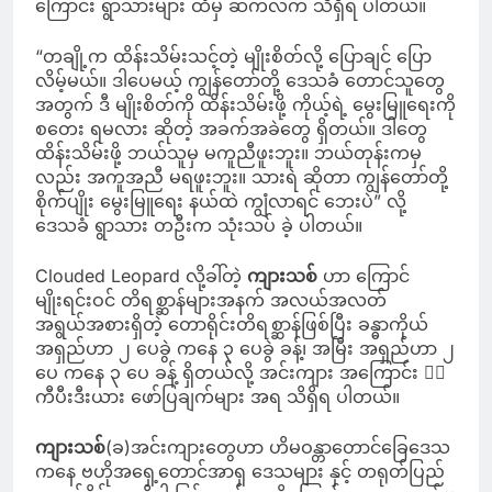
ကြောင်း ရွာသားများ ထံမှ ဆက်လက် သိရှိရ ပါတယ်။
“တချို့က ထိန်းသိမ်းသင့်တဲ့ မျိုးစိတ်လို့ ပြောချင် ပြော
လိမ့်မယ်။ ဒါပေမယ့် ကျွန်တော်တို့ ဒေသခံ တောင်သူတွေ
အတွက် ဒီ မျိုးစိတ်ကို ထိန်းသိမ်းဖို့ ကိုယ့်ရဲ့ မွေးမြူရေးကို
စတေး ရမလား ဆိုတဲ့ အခက်အခဲတွေ ရှိတယ်။ ဒါတွေ
ထိန်းသိမ်းဖို့ ဘယ်သူမှ မကူညီဖူးဘူး။ ဘယ်တုန်းကမှ
လည်း အကူအညီ မရဖူးဘူး။ သားရဲ ဆိုတာ ကျွန်တော်တို့
စိုက်ပျိုး မွေးမြူရေး နယ်ထဲ ကျွံလာရင် ဘေးပဲ” လို့
ဒေသခံ ရွာသား တဦးက သုံးသပ် ခဲ့ ပါတယ်။
Clouded Leopard လို့ခါ်တဲ့
ကျားသစ်
ဟာ ကြောင်
မျိုးရင်းဝင် တိရစ္ဆာန်များအနက် အလယ်အလတ်
အရွယ်အစားရှိတဲ့ တောရိုင်းတိရစ္ဆာန်ဖြစ်ပြီး ခန္ဓာကိုယ်
အရှည်ဟာ ၂ ပေခွဲ ကနေ ၃ ပေခွဲ ခန့်၊ အမြီး အရှည်ဟာ ၂
ပေ ကနေ ၃ ပေ ခန့် ရှိတယ်လို့ အင်းကျား အကြောင်း ၀ီ
ကီပီးဒီးယား ဖော်ပြချက်များ အရ သိရှိရ ပါတယ်။
ကျားသစ်
(ခ)အင်းကျားတွေဟာ ဟိမဝန္တာတောင်ခြေဒေသ
ကနေ ဗဟိုအရှေ့တောင်အာရှ ဒေသများ နှင့် တရုတ်ပြည်