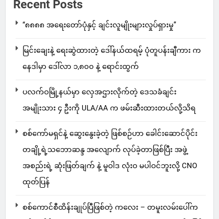
Recent Posts
“၈၈၈၈ အရေးတော်ပုံနှင့် ချင်းလူမျိုးများလှုပ်ရှားမှု”
မြင်းချေးနဲ့ ရေးဆွဲထားတဲ့ ဒေါ်နယ်ထရမ့် ပုံတူပန်းချီကား က
နေဒါမှာ ဒေါ်လာ ၁,၈၀၀ နဲ့ ရောင်းထွက်
ပလက်ဝမြို့နယ်မှာ လှေအဌားလိုက်တဲ့ ဒေသခံချင်း
အမျိုးသား ၄ ဦးကို ULA/AA က ဖမ်းဆီးထားတယ်လို့သိရ
စစ်ကော်မရှင်နဲ့ ဆွေးနွေးခဲ့တဲ့ ဖြစ်စဉ်ဟာ ခေါင်းဆောင်ပိုင်း
တချို့ရဲ့သဘောဆန္ဒ အလျောက် လုပ်ခဲ့တာဖြစ်ပြီး အဖွဲ့
အစည်းရဲ့ ဆုံးဖြတ်ချက် နဲ့ မူဝါဒ လုံးဝ မပါဝင်ဘူးလို့ CNO
ထုတ်ပြန်
စစ်ကောင်စီထိန်းချုပ်ပြီဖြစ်တဲ့ ကလေး – တမူးလမ်းပေါ်က