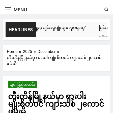
MENU
၈၈၈ အရေးတော်ပုံနှင့် ချင်းလူမျိုးများလှုပ်ရှားမှု”
မြင်းချေးန
HEADLINES
Hours Ago
4 Days Ago
Home
2025
December
တီးတိန်မြို့နယ်မှာ ရှားပါး မျိုးစိတ်ဝင် ကျားသစ် ၂ကောင်
ဖမ်းမိ
ချင်းပြည်သတင်း
တီးတိန်မြို့နယ်မှာ ရှားပါး
မျိုးစိတ်ဝင် ကျားသစ် ၂ကောင်
ဖမ်းမိ