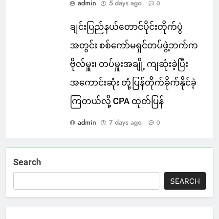
admin
5 days ago
0
ချင်းပြည်နယ်တောင်ပိုင်းတိုက်ပွဲ
အတွင်း စစ်ကော်မရှင်တပ်ဖွဲ့ဘက်က
ဗိုလ်မှူး၊ တပ်မှူးအချို့ ကျဆုံးခဲ့ပြီး
အကောင်းဆုံး တုံ့ပြန်တိုက်ခိုက်နိုင်ခဲ့
ကြတယ်လို့ CPA ထုတ်ပြန်
admin
7 days ago
0
Search
SEARCH