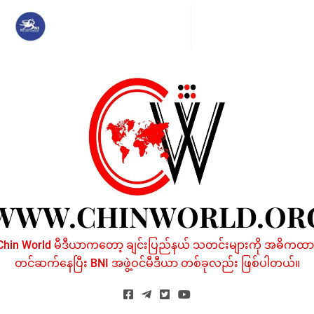
Skip
to
content
WWW.CHINWORLD.OR
Chin World မီဒီယာကတော့ ချင်းပြည်နယ် သတင်းများကို အဓိကထာ
တင်ဆက်နေပြီး BNI အဖွဲ့ဝင်မီဒီယာ တစ်ခုလည်း ဖြစ်ပါတယ်။