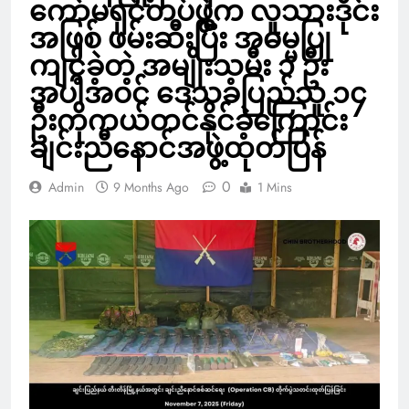
ကော်မရှင်တပ်ဖွဲ့က လူသားဒိုင်း
အဖြစ် ဖမ်းဆီးပြီး အဓမ္မပြု
ကျင့်ခဲ့တဲ့ အမျိုးသမီး ၁ ဦး
အပါအဝင် ဒေသခံပြည်သူ ၁၄
ဦးကိုကယ်တင်နိုင်ခဲ့ကြောင်း
ချင်းညီနောင်အဖွဲ့ထုတ်ပြန်
0
Admin
9 Months Ago
1 Mins