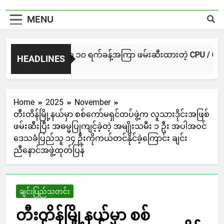
MENU
NUG မကွေးအဖွဲ့က ၁၀ ရက်ခန့်အကြာ ဖမ်းဆီးထားတဲ့ CPU / CPA တပ်ဖွဲ
HEADLINES
15 Hours Ago
Home
2025
November
တီးတိန်မြို့နယ်မှာ စစ်ကော်မရှင်တပ်ဖွဲ့က လူသားဒိုင်းအဖြစ်
ဖမ်းဆီးပြီး အဓမ္မပြုကျင့်ခဲ့တဲ့ အမျိုးသမီး ၁ ဦး အပါအဝင်
ဒေသခံပြည်သူ ၁၄ ဦးကိုကယ်တင်နိုင်ခဲ့ကြောင်း ချင်း
ညီနောင်အဖွဲ့ထုတ်ပြန်
ချင်းပြည်သတင်း
တီးတိန်မြို့နယ်မှာ စစ်