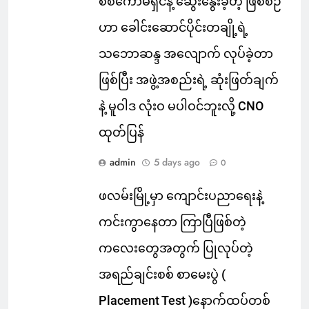
စစ်ကော်မရှင်နဲ့ ဆွေးနွေးခဲ့တဲ့ ဖြစ်စဉ်
ဟာ ခေါင်းဆောင်ပိုင်းတချို့ရဲ့
သဘောဆန္ဒ အလျောက် လုပ်ခဲ့တာ
ဖြစ်ပြီး အဖွဲ့အစည်းရဲ့ ဆုံးဖြတ်ချက်
နဲ့ မူဝါဒ လုံးဝ မပါဝင်ဘူးလို့ CNO
ထုတ်ပြန်
admin
5 days ago
0
ဖလမ်းမြို့မှာ ကျောင်းပညာရေးနဲ့
ကင်းကွာနေတာ ကြာပြီဖြစ်တဲ့
ကလေးတွေအတွက် ပြုလုပ်တဲ့
အရည်ချင်းစစ် စာမေးပွဲ (
Placement Test )နောက်ထပ်တစ်