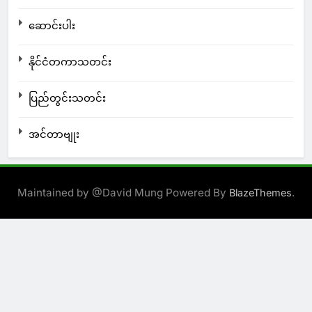
ဆောင်းပါး
နိုင်ငံတကာသတင်း
ပြည်တွင်းသတင်း
အင်တာဗျုး
Maintained by @David Mung Powered By
.
BlazeThemes