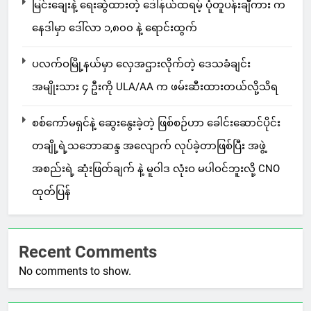
မြင်းချေးနဲ့ ရေးဆွဲထားတဲ့ ဒေါ်နယ်ထရမ့် ပုံတူပန်းချီကား က
နေဒါမှာ ဒေါ်လာ ၁,၈၀၀ နဲ့ ရောင်းထွက်
ပလက်ဝမြို့နယ်မှာ လှေအဌားလိုက်တဲ့ ဒေသခံချင်း
အမျိုးသား ၄ ဦးကို ULA/AA က ဖမ်းဆီးထားတယ်လို့သိရ
စစ်ကော်မရှင်နဲ့ ဆွေးနွေးခဲ့တဲ့ ဖြစ်စဉ်ဟာ ခေါင်းဆောင်ပိုင်း
တချို့ရဲ့သဘောဆန္ဒ အလျောက် လုပ်ခဲ့တာဖြစ်ပြီး အဖွဲ့
အစည်းရဲ့ ဆုံးဖြတ်ချက် နဲ့ မူဝါဒ လုံးဝ မပါဝင်ဘူးလို့ CNO
ထုတ်ပြန်
Recent Comments
No comments to show.