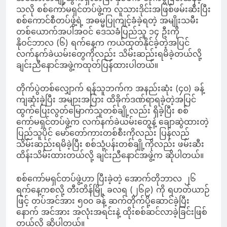
သလို စစ်ကော်မရှင်တပ်ဖွဲ့က လူသားဒိုင်းအဖြစ်ဖမ်းဆီးပြီး
စစ်ကောင်စီတပ်ဖွဲ့ရဲ့ အဓမ္မပြုကျင့်ခံခဲ့ရတဲ့ အမျိုးသမီး
တစ်ယောက်အပါအဝင် ဒေသခံပြည်သူ ၁၄ ဦးကို
နိုဝင်ဘာလ (၆) ရက်နေ့က ကယ်ထုတ်နိုင်ခဲ့တဲ့အပြင်
လက်နက်ခဲယမ်းတွေကိုလည်း သိမ်းဆည်းရမိခဲ့တယ်လို့
ချင်းညီနောင်အဖွဲ့ကထုတ်ပြန်ထားပါတယ်။
တိုက်ပွဲတစ်လျှောက် ရန်သူဘက်က အနည်းဆုံး (၄၀) ခန့်
ကျဆုံးခဲ့ပြီး အများအပြား ထိခိုက်ဒဏ်ရာရခဲ့တဲ့အပြင်
ထွက်ပြေးလွတ်မြောက်သူတစ်ချို့လည်း ရှိခဲ့ပြီး စစ်
ကော်မရှင်တပ်ဖွဲ့က လက်နက်ခဲယမ်းတွေနဲ့ ချောဆွဲထားတဲ့
ပြည်သူပိုင် မော်တော်ကားတစ်စီးကိုလည်း ပြန်လည်
သိမ်းဆည်းရမိခဲ့ပြီး စစ်သုံ့ပန်းတစ်ချို့ကိုလည်း ဖမ်းဆီး
ထိန်းသိမ်းထားတယ်လို့ ချင်းညီနောင်အဖွဲ့က ဆိုပါတယ်။
စစ်ကော်မရှင်တပ်ဖွဲ့ဟာ ပြီးခဲ့တဲ့ အောက်တိုဘာလ ၂၆
ရက်နေ့ကစလို့ တီးတိန်မြို့ ခလရ (၂၆၉) ကို ရဟတ်ယာဉ်
ဖြင့် တပ်အင်အား ၅၀၀ ခန့် ဆက်တိုက်ပို့ဆောင်ခဲ့ပြီး
နောက် အင်အား အလုံးအရင်းနဲ့ ထိုးစစ်ဆင်လာခဲ့ခြင်းဖြစ်
တယ်လို့ ဆိုပါတယ်။