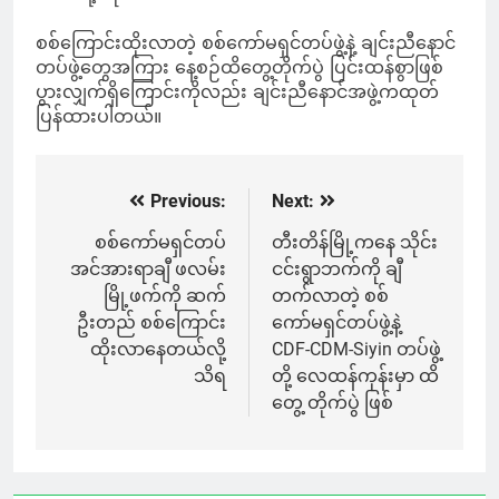
စစ်ကြောင်းထိုးလာတဲ့ စစ်ကော်မရှင်တပ်ဖွဲ့နဲ့ ချင်းညီနောင်
တပ်ဖွဲ့တွေအကြား နေ့စဉ်ထိတွေ့တိုက်ပွဲ ပြင်းထန်စွာဖြစ်
ပွားလျှက်ရှိကြောင်းကိုလည်း ချင်းညီနောင်အဖွဲ့ကထုတ်
ပြန်ထားပါတယ်။
Previous:
Next:
Post
navigation
စစ်ကော်မရှင်တပ်
တီးတိန်မြို့ကနေ သိုင်း
အင်အားရာချီ ဖလမ်း
ငင်းရွာဘက်ကို ချီ
မြို့ဖက်ကို ဆက်
တက်လာတဲ့ စစ်
ဦးတည် စစ်ကြောင်း
ကော်မရှင်တပ်ဖွဲ့နဲ့
ထိုးလာနေတယ်လို့
CDF-CDM-Siyin တပ်ဖွဲ့
သိရ
တို့ လေထန်ကုန်းမှာ ထိ
တွေ့ တိုက်ပွဲ ဖြစ်