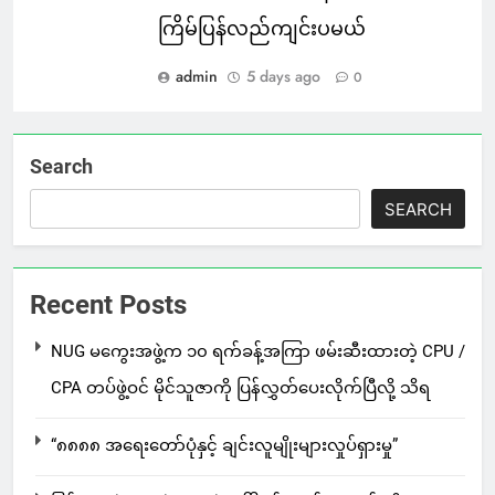
ကြိမ်ပြန်လည်ကျင်းပမယ်
admin
5 days ago
0
Search
SEARCH
Recent Posts
NUG မကွေးအဖွဲ့က ၁၀ ရက်ခန့်အကြာ ဖမ်းဆီးထားတဲ့ CPU /
CPA တပ်ဖွဲ့ဝင် မိုင်သူဇာကို ပြန်လွှတ်ပေးလိုက်ပြီလို့ သိရ
“၈၈၈၈ အရေးတော်ပုံနှင့် ချင်းလူမျိုးများလှုပ်ရှားမှု”