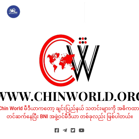
Skip
to
content
WWW.CHINWORLD.OR
Chin World မီဒီယာကတော့ ချင်းပြည်နယ် သတင်းများကို အဓိကထာ
တင်ဆက်နေပြီး BNI အဖွဲ့ဝင်မီဒီယာ တစ်ခုလည်း ဖြစ်ပါတယ်။