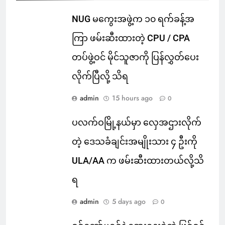
NUG မကွေးအဖွဲ့က ၁၀ ရက်ခန့်အ
ကြာ ဖမ်းဆီးထားတဲ့ CPU / CPA
တပ်ဖွဲ့ဝင် မိုင်သူဇာကို ပြန်လွှတ်ပေး
လိုက်ပြီလို့ သိရ
admin
15 hours ago
0
ပလက်ဝမြို့နယ်မှာ လှေအဌားလိုက်
တဲ့ ဒေသခံချင်းအမျိုးသား ၄ ဦးကို
ULA/AA က ဖမ်းဆီးထားတယ်လို့သိ
ရ
admin
5 days ago
0