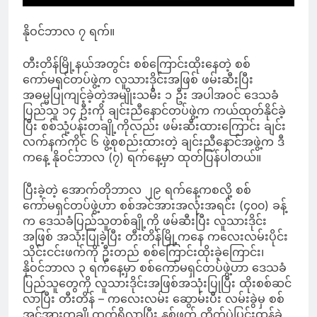
နိုဝင်ဘာလ ၇ ရက်။
တီးတိန်မြို့နယ်အတွင်း စစ်ကြောင်းထိုးနေတဲ့ စစ်
ကော်မရှင်တပ်ဖွဲ့က လူသားဒိုင်းအဖြစ် ဖမ်းဆီးပြီး
အဓမ္မပြုကျင့်ခဲ့တဲ့အမျိုးသမီး ၁ ဦး အပါအဝင် ဒေသခံ
ပြည်သူ ၁၄ ဦးကို ချင်းညီနောင်တပ်ဖွဲ့က ကယ်ထုတ်နိုင်ခဲ့
ပြီး စစ်သုံ့ပန်းတချို့ကိုလည်း ဖမ်းဆီးထားကြောင်း ချင်း
လက်နက်ကိုင် ၆ ဖွဲ့စုစည်းထားတဲ့ ချင်းညီနောင်အဖွဲ့က ဒီ
ကနေ့ နိုဝင်ဘာလ (၇) ရက်နေ့မှာ ထုတ်ပြန်ပါတယ်။
ပြီးခဲ့တဲ့ အောက်တိုဘာလ ၂၉ ရက်နေ့ကစလို့ စစ်
ကော်မရှင်တပ်ဖွဲ့ဟာ စစ်အင်အားအလုံးအရင်း (၄၀၀) ခန့်
က ဒေသခံပြည်သူတစ်ချို့ကို ဖမ်ဆီးပြီး လူသားဒိုင်း
အဖြစ် အသုံးပြုခဲ့ပြီး တီးတိန်မြို့ကနေ ကလေးလမ်းပိုင်း
သိုင်းငင်းဖက်ကို ဦးတည် စစ်ကြောင်းထိုးခဲ့ကြောင်း၊
နိုဝင်ဘာလ ၃ ရက်နေ့မှာ စစ်ကော်မရှင်တပ်ဖွဲ့ဟာ ဒေသခံ
ပြည်သူတွေကို လူသားဒိုင်းအဖြစ်အသုံးပြုပြီး ထိုးစစ်ဆင်
လာပြီး တီးတိန် – ကလေးလမ်း ဆွောမ်းပီး လမ်းခွဲမှ စစ်
အင်အားတချို့ထွက်ရှိလာပြီး နှစ်ဖက် တိုက်ပွဲပြင်းထန်ခဲ့