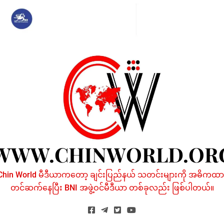
Skip
to
content
WWW.CHINWORLD.OR
Chin World မီဒီယာကတော့ ချင်းပြည်နယ် သတင်းများကို အဓိကထာ
တင်ဆက်နေပြီး BNI အဖွဲ့ဝင်မီဒီယာ တစ်ခုလည်း ဖြစ်ပါတယ်။