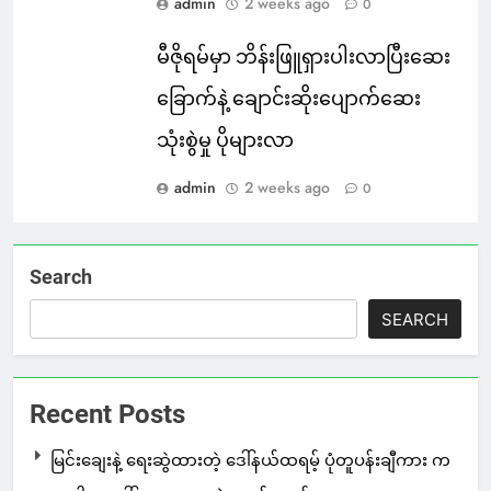
admin
2 weeks ago
0
မီဇိုရမ်မှာ ဘိန်းဖြူရှားပါးလာပြီးဆေး
ခြောက်နဲ့ ချောင်းဆိုးပျောက်ဆေး
သုံးစွဲမှု ပိုများလာ
admin
2 weeks ago
0
Search
SEARCH
Recent Posts
မြင်းချေးနဲ့ ရေးဆွဲထားတဲ့ ဒေါ်နယ်ထရမ့် ပုံတူပန်းချီကား က