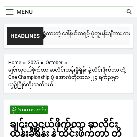
MENU
မြင်းချေးနဲ့ ရေးဆွဲထားတဲ့ ဒေါ်နယ်ထရမ့် ပုံတူပန်းချီကား ကနေဒါမှ
HEADLINES
9 Hours Ago
Home
2025
October
ချင်းလူငယ်ဖိုက်တာ ဆလိုင်းထန်းခွီရှိန်း နဲ့ ထိုင်းဖိုက်တာ တို့
One Championship ပွဲ အောက်တိုဘာလ ၂၄ ရက်ညမှာ
ယှဉ်ပြိုင်ထိုးသတ်မယ်
နိုင်ငံတကာသတင်း
ချင်းလူငယ်ဖိုက်တာ ဆလိုင်း
ထန်းခွီရှိန်း နဲ့ ထိုင်းဖိုက်တာ တို့