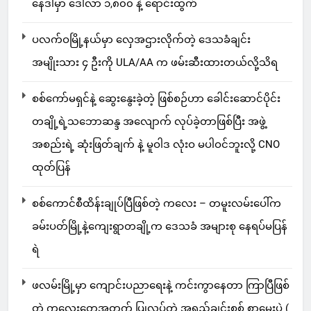
နေဒါမှာ ဒေါ်လာ ၁,၈၀၀ နဲ့ ရောင်းထွက်
ပလက်ဝမြို့နယ်မှာ လှေအဌားလိုက်တဲ့ ဒေသခံချင်း
အမျိုးသား ၄ ဦးကို ULA/AA က ဖမ်းဆီးထားတယ်လို့သိရ
စစ်ကော်မရှင်နဲ့ ဆွေးနွေးခဲ့တဲ့ ဖြစ်စဉ်ဟာ ခေါင်းဆောင်ပိုင်း
တချို့ရဲ့သဘောဆန္ဒ အလျောက် လုပ်ခဲ့တာဖြစ်ပြီး အဖွဲ့
အစည်းရဲ့ ဆုံးဖြတ်ချက် နဲ့ မူဝါဒ လုံးဝ မပါဝင်ဘူးလို့ CNO
ထုတ်ပြန်
စစ်ကောင်စီထိန်းချုပ်ပြီဖြစ်တဲ့ ကလေး – တမူးလမ်းပေါ်က
ခမ်းပတ်မြို့နဲ့ကျေးရွာတချို့က ဒေသခံ အများစု နေရပ်မပြန်
ရဲ
ဖလမ်းမြို့မှာ ကျောင်းပညာရေးနဲ့ ကင်းကွာနေတာ ကြာပြီဖြစ်
တဲ့ ကလေးတွေအတွက် ပြုလုပ်တဲ့ အရည်ချင်းစစ် စာမေးပွဲ (