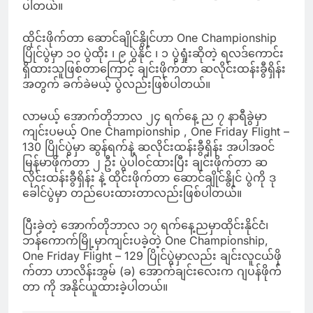
ပါတယ်။
ထိုင်းဖိုက်တာ ဆောင်ချိုင်နွိုင်ဟာ One Championship
ပြိုင်ပွဲမှာ ၁၀ ပွဲထိုး ၊ ၉ ပွဲနိုင် ၊ ၁ ပွဲရှုံးဆိုတဲ့ ရလဒ်ကောင်း
ရှိထားသူဖြစ်တာကြောင့် ချင်းဖိုက်တာ ဆလိုင်းထန်းခွီရှိန်း
အတွက် ခက်ခဲမယ့် ပွဲလည်းဖြစ်ပါတယ်။
လာမယ့် အောက်တိုဘာလ ၂၄ ရက်နေ့ ည ၇ နာရီခွဲမှာ
ကျင်းပမယ့် One Championship , One Friday Flight –
130 ပြိုင်ပွဲမှာ ဆွန်ရက်နဲ့ ဆလိုင်းထန်းခွီရှိန်း အပါအ၀င်
မြန်မာဖိုက်တာ ၂ ဦး ပွဲပါဝင်ထားပြီး ချင်းဖိုက်တာ ဆ
လိုင်းထန်းခွီရှိန်း နဲ့ ထိုင်းဖိုက်တာ ဆောင်ချိုင်နွိုင် ပွဲကို ဒု
ခေါင်ပွဲမှာ တည်ပေးထားတာလည်းဖြစ်ပါတယ်။
ပြီးခဲ့တဲ့ အောက်တိုဘာလ ၁၇ ရက်နေ့ညမှာထိုင်းနိုင်ငံ၊
ဘန်ကောက်မြို့မှာကျင်းပခဲ့တဲ့ One Championship,
One Friday Flight – 129 ပြိုင်ပွဲမှာလည်း ချင်းလူငယ်ဖို
က်တာ ဟာလိန်းအွမ် (ခ) အောက်ချင်းလေးက ဂျပန်ဖိုက်
တာ ကို အနိုင်ယူထားခဲ့ပါတယ်။