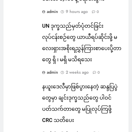
admin
9 hours ago
0
UN ဒုက္ခသည်မှတ်ပုံတင်ခြင်း
လုပ်ငန်းစဉ်တွေ ယာယီရပ်ဆိုင်းဖို့ မ
လေးရှားအစိုးရညွှန်ကြားစာပေးပို့တာ
တွေ ရှိ ၊ မရှိ မသိရသေး
admin
2 weeks ago
0
နယူးဒေလီမှာဖြစ်ပွားနေတဲ့ ဆန္ဒပြပွဲ
တွေမှာ ချင်းဒုက္ခသည်တွေ ပါဝင်
ပတ်သက်တာတွေ မပြုလုပ်ကြဖို့
CRC သတိပေး