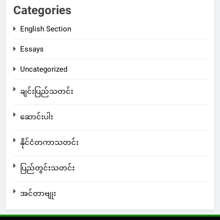
Categories
English Section
Essays
Uncategorized
ချင်းပြည်သတင်း
ဆောင်းပါး
နိုင်ငံတကာသတင်း
ပြည်တွင်းသတင်း
အင်တာဗျုး