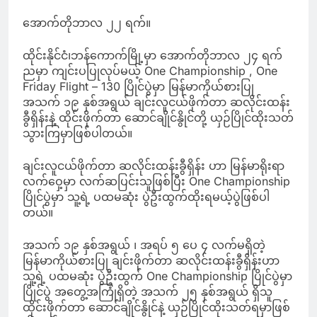
အောက်တိုဘာလ ၂၂ ရက်။
ထိုင်းနိုင်ငံ၊ဘန်ကောက်မြို့မှာ အောက်တိုဘာလ ၂၄ ရက်
ညမှာ ကျင်းပပြုလုပ်မယ့် One Championship , One
Friday Flight – 130 ပြိုင်ပွဲမှာ မြန်မာကိုယ်စားပြု
အသက် ၁၉ နှစ်အရွယ် ချင်းလူငယ်ဖိုက်တာ ဆလိုင်းထန်း
ခွီရှိန်းနဲ့ ထိုင်းဖိုက်တာ ဆောင်ချိုင်နွိုင်တို့ ယှဉ်ပြိုင်ထိုးသတ်
သွားကြမှာဖြစ်ပါတယ်။
ချင်းလူငယ်ဖိုက်တာ ဆလိုင်းထန်းခွီရှိန်း ဟာ မြန်မာရိုးရာ
လက်ဝှေ့မှာ လက်ဆပြင်းသူဖြစ်ပြီး One Championship
ပြိုင်ပွဲမှာ သူ့ရဲ့ ပထမဆုံး ပွဲဦးထွက်ထိုးရမယ့်ပွဲဖြစ်ပါ
တယ်။
အသက် ၁၉ နှစ်အရွယ် ၊ အရပ် ၅ ပေ ၄ လက်မရှိတဲ့
မြန်မာကိုယ်စားပြု ချင်းဖိုက်တာ ဆလိုင်းထန်းခွီရှိန်းဟာ
သူ့ရဲ့ ပထမဆုံး ပွဲဦးထွက် One Championship ပြိုင်ပွဲမှာ
ပြိုင်ပွဲ အတွေ့အကြုံရှိတဲ့ အသက် ၂၅ နှစ်အရွယ် ရှိသူ
ထိုင်းဖိုက်တာ ဆောင်ချိုင်နွိုင်နဲ့ ယှဉ်ပြိုင်ထိုးသတ်ရမှာဖြစ်