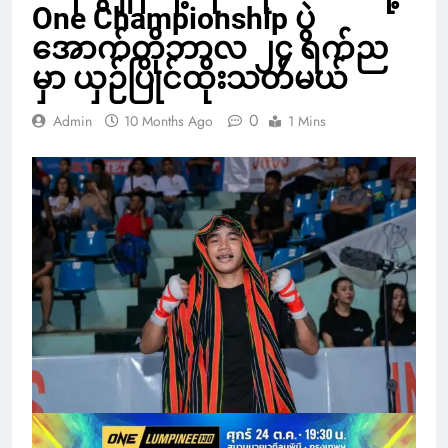
One Championship ပွဲ
အောက်တိုဘာလ ၂၄ ရက်ည
မှာ ယှဉ်ပြိုင်ထိုးသတ်မယ်
0
Admin
10 Months Ago
1 Mins