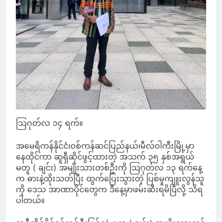
သြဂုတ်လ ၁၄ ရက်။
အမေရိကန်နိုင်ငံ၊ဝစ်ကန်ဆင်ပြည်နယ်၊မီလ်ဝါကီးမြို့မှာ
နေထိုင်ကာ ဆူရှီဆိုင်ဖွင့်ထားတဲ့ အသက် ၃၅ နှစ်အရွယ်
မတူ ( ချင်း) အမျိုးသားတစ်ဦးကို သြဂုတ်လ ၁၃ ရက်နေ့
က ဓားနဲ့ထိုးသတ်ပြီး ထွက်ပြေးသွားတဲ့ ပြစ်မှုကျူးလွန်သူ
ကို ဒေသ အာဏာပိုင်တွေက ဒီနေ့မှာဖမ်းဆီးရမိပြီလို့ သိရ
ပါတယ်။