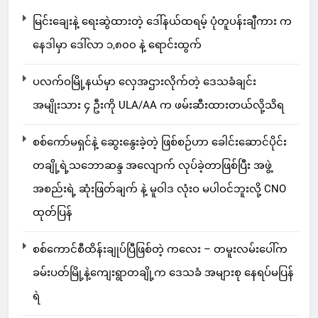
မြင်းချေးနဲ့ ရေးဆွဲထားတဲ့ ဒေါ်နယ်ထရမ့် ပုံတူပန်းချီကား က
နေဒါမှာ ဒေါ်လာ ၁,၈၀၀ နဲ့ ရောင်းထွက်
ပလက်ဝမြို့နယ်မှာ လှေအဌားလိုက်တဲ့ ဒေသခံချင်း
အမျိုးသား ၄ ဦးကို ULA/AA က ဖမ်းဆီးထားတယ်လို့သိရ
စစ်ကော်မရှင်နဲ့ ဆွေးနွေးခဲ့တဲ့ ဖြစ်စဉ်ဟာ ခေါင်းဆောင်ပိုင်း
တချို့ရဲ့သဘောဆန္ဒ အလျောက် လုပ်ခဲ့တာဖြစ်ပြီး အဖွဲ့
အစည်းရဲ့ ဆုံးဖြတ်ချက် နဲ့ မူဝါဒ လုံးဝ မပါဝင်ဘူးလို့ CNO
ထုတ်ပြန်
စစ်ကောင်စီထိန်းချုပ်ပြီဖြစ်တဲ့ ကလေး – တမူးလမ်းပေါ်က
ခမ်းပတ်မြို့နဲ့ကျေးရွာတချို့က ဒေသခံ အများစု နေရပ်မပြန်
ရဲ