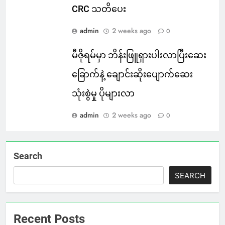
CRC သတိပေး
admin
2 weeks ago
0
မီဇိုရမ်မှာ ဘိန်းဖြူရှားပါးလာပြီးဆေး
ခြောက်နဲ့ ချောင်းဆိုးပျောက်ဆေး
သုံးစွဲမှု ပိုများလာ
admin
2 weeks ago
0
Search
SEARCH
Recent Posts