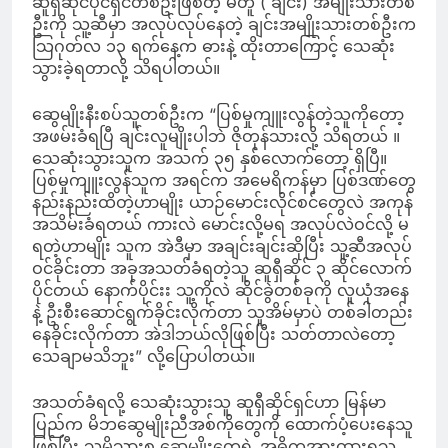
ဆူရှီဆိုင်ပိုင်ရှင်တစ်ဦးဖြစ်တဲ့ မတူ ( ချင်း) အမျိုးသားတစ်
ဦးကို သူ့ဆီမှာ အလုပ်လုပ်နေတဲ့ ချင်းအမျိုးသားတစ်ဦးက
သြဂုတ်လ ၁၃ ရက်နေ့က ဓားနဲ့ ထိုးတာကြောင့် သေဆုံး
သွားခဲ့ရတာလို့ သိရပါတယ်။
ဆွေမျိုးနီးစပ်သူတစ်ဦးက “ပြစ်မှုကျူးလွန်တဲ့သူကိုတော့
အဖမ်းခံရပြီ ချင်းလူမျိုးပါဘဲ ဇိုတုန်သားလို့ သိရတယ် ။
သေဆုံးသွားသူက အသက် ၃၅ နှစ်လောက်တော့ ရှိပြီ။
ပြစ်မှုကျူးလွန်သူက အရင်က အမေရိကန်မှာ ပြစ်ဒဏ်တွေ
နည်းနည်းထိတဲ့ဟာမျိုး ယာဉ်မောင်းလိုင်စင်တွေလဲ အကုန်
အသိမ်းခံရတယ် ကားလဲ မောင်းလို့မရ အလုပ်လဲဝင်လို့ မ
ရတဲ့ဟာမျိုး သူက အဲဒီမှာ အချင်းချင်းဆိုပြီး သူ့ဆီအလုပ်
ဝင်ခိုင်းတာ အခုအသတ်ခံရတဲ့သူ ဆူရှီဆိုင် ၃ ဆိုင်လောက်
ပိုင်တယ် နောက်ပိုင်းး သူ့ကိုလဲ ဆိုင်ခွဲတစ်ခုကို လူယုံအနေ
နဲ့ ဦးစီးဆောင်ရွက်ခိုင်းလိုက်တာ သူအိမ်မှာပဲ တစ်ခါတည်း
နေခိုင်းလိုက်တာ အဲဒါဘယ်လိုဖြစ်ပြီး သတ်တာလဲတော့
သေချာမသိဘူး” လို့ပြောပါတယ်။
အသတ်ခံရလို့ သေဆုံးသွားသူ ဆူရှီဆိုင်ရှင်ဟာ မြန်မာ
ပြည်က မိဘဆွေမျိုးညီအစ်ကိုတွေကို ထောက်ပံ့ပေးနေသူ
ဖြစ်ပြီး သူ့မိသားစု ဆွေမျိုးတွေရဲ့ အဓိကအားထားရသူ