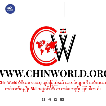
Skip
to
content
WWW.CHINWORLD.OR
Chin World မီဒီယာကတော့ ချင်းပြည်နယ် သတင်းများကို အဓိကထာ
တင်ဆက်နေပြီး BNI အဖွဲ့ဝင်မီဒီယာ တစ်ခုလည်း ဖြစ်ပါတယ်။