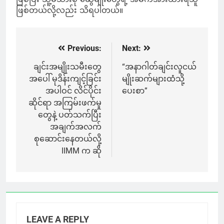
ဖြစ်တယ်လို့လည်း သိရပါတယ်။
Previous:
Next:
Post
navigation
ချင်းအမျိုးသမီးတွေ
“အနာဂါတ်ချင်းလူငယ်
အပေါ် မုဒိန်းကျင့်ခြင်း
မျိုးဆက်များထံသို့
အပါဝင် လိင်ပိုင်း
ပေးစာ”
ဆိုင်ရာ အကြမ်းဖက်မှု
တွေနဲ့ ပတ်သက်ပြီး
အချက်အလက်
စုဆောင်းနေတယ်လို့
IIMM က ဆို
LEAVE A REPLY