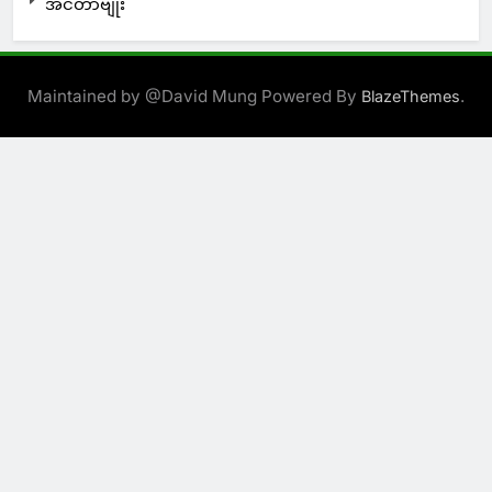
အင်တာဗျုး
Maintained by @David Mung Powered By
.
BlazeThemes