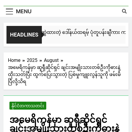
MENU
မြင်းချေးနဲ့ ရေးဆွဲထားတဲ့ ဒေါ်နယ်ထရမ့် ပုံတူပန်းချီကား ကနေဒါမ
HEADLINES
2 Days Ago
Home
2025
August
အမေရိကန်မှာ ဆူရှီဆိုင်ရှင် ချင်းအမျိုးသားတစ်ဦးကိုဓားနဲ့
ထိုးသတ်ပြီး ထွက်ပြေးသွားတဲ့ ပြစ်မှုကျူးလွန်သူကို ဖမ်းမိ
ပြီလို့သိရ
နိုင်ငံတကာသတင်း
အမေရိကန်မှာ ဆူရှီဆိုင်ရှင်
ချင်းအမျိုးသားတစ်ဦးကိုဓားနဲ့