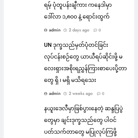
ရမ့် ပုံတူပန်းချီကား ကနေဒါမှာ
ဒေါ်လာ ၁,၈၀၀ နဲ့ ရောင်းထွက်
admin
2 days ago
0
UN ဒုက္ခသည်မှတ်ပုံတင်ခြင်း
လုပ်ငန်းစဉ်တွေ ယာယီရပ်ဆိုင်းဖို့ မ
လေးရှားအစိုးရညွှန်ကြားစာပေးပို့တာ
တွေ ရှိ ၊ မရှိ မသိရသေး
admin
2 weeks ago
0
နယူးဒေလီမှာဖြစ်ပွားနေတဲ့ ဆန္ဒပြပွဲ
တွေမှာ ချင်းဒုက္ခသည်တွေ ပါဝင်
ပတ်သက်တာတွေ မပြုလုပ်ကြဖို့