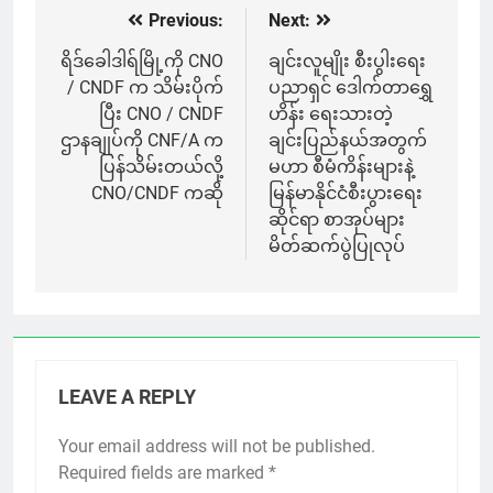
Previous:
Next:
Post
navigation
ရိဒ်ခေါဒါရ်မြို့ကို CNO
ချင်းလူမျိုး စီးပွါးရေး
/ CNDF က သိမ်းပိုက်
ပညာရှင် ဒေါက်တာရွှေ
ပြီး CNO / CNDF
ဟိန်း ရေးသားတဲ့
ဌာနချုပ်ကို CNF/A က
ချင်းပြည်နယ်အတွက်
ပြန်သိမ်းတယ်လို့
မဟာ စီမံကိန်းများနဲ့
CNO/CNDF ကဆို
မြန်မာနိုင်ငံစီးပွားရေး
ဆိုင်ရာ စာအုပ်များ
မိတ်ဆက်ပွဲပြုလုပ်
LEAVE A REPLY
Your email address will not be published.
Required fields are marked
*