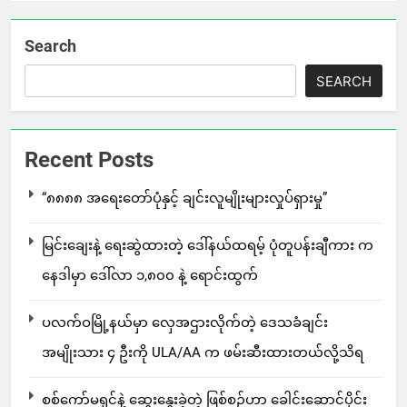
Search
SEARCH
Recent Posts
“၈၈၈၈ အရေးတော်ပုံနှင့် ချင်းလူမျိုးများလှုပ်ရှားမှု”
မြင်းချေးနဲ့ ရေးဆွဲထားတဲ့ ဒေါ်နယ်ထရမ့် ပုံတူပန်းချီကား က
နေဒါမှာ ဒေါ်လာ ၁,၈၀၀ နဲ့ ရောင်းထွက်
ပလက်ဝမြို့နယ်မှာ လှေအဌားလိုက်တဲ့ ဒေသခံချင်း
အမျိုးသား ၄ ဦးကို ULA/AA က ဖမ်းဆီးထားတယ်လို့သိရ
စစ်ကော်မရှင်နဲ့ ဆွေးနွေးခဲ့တဲ့ ဖြစ်စဉ်ဟာ ခေါင်းဆောင်ပိုင်း