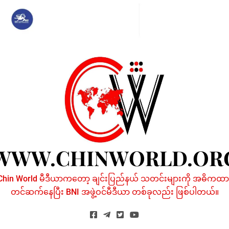
Skip
to
content
WWW.CHINWORLD.OR
Chin World မီဒီယာကတော့ ချင်းပြည်နယ် သတင်းများကို အဓိကထာ
တင်ဆက်နေပြီး BNI အဖွဲ့ဝင်မီဒီယာ တစ်ခုလည်း ဖြစ်ပါတယ်။