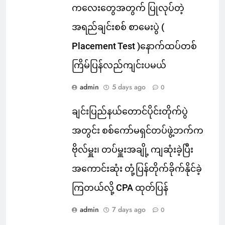
ကလေးတွေအတွက် ပြုလုပ်တဲ့
အရည်ချင်းစစ် စာမေးပွဲ (
Placement Test )နောက်ထပ်တစ်
ကြိမ်ပြန်လည်ကျင်းပမယ်
admin
5 days ago
0
ချင်းပြည်နယ်တောင်ပိုင်းတိုက်ပွဲ
အတွင်း စစ်ကော်မရှင်တပ်ဖွဲ့ဘက်က
ဗိုလ်မှူး၊ တပ်မှူးအချို့ ကျဆုံးခဲ့ပြီး
အကောင်းဆုံး တုံ့ပြန်တိုက်ခိုက်နိုင်ခဲ့
ကြတယ်လို့ CPA ထုတ်ပြန်
admin
7 days ago
0