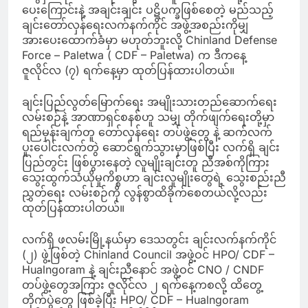
ပေးကြောင်းနဲ့ အချင်းချင်း ပဋိပက္ခဖြစ်စေတဲ့ မည်သည့်
ချင်းတော်လှန်ရေးလက်နက်ကိုင် အဖွဲ့အစည်းကိုမျှ
အားပေးထောက်ခံမှာ မဟုတ်ဘူးလို့ Chinland Defense
Force – Paletwa ( CDF – Paletwa) က ဒီကနေ့
ဇူလိုင်လ (၇) ရက်နေ့မှာ ထုတ်ပြန်ထားပါတယ်။
ချင်းပြည်လွတ်မြောက်ရေး အမျိုးသားတည်ဆောက်ရေး
လမ်းစဉ်နဲ့ အာဏာရှင်စနစ်ဟူ သမျှ တိုက်ဖျက်ရေးတို့မှာ
ရည်မှန်းချက်တူ တော်လှန်ရေး တပ်ဖွဲ့တွေ နဲ့ ဆက်လက်
ပူးပေါင်းလက်တွဲ ဆောင်ရွက်သွားမှာဖြစ်ပြီး လက်ရှိ ချင်း
ပြည်တွင်း ဖြစ်ပွားနေတဲ့ လူမျိုးချင်းတူ ညီအစ်ကိုကြား
သွေးထွက်သံယိုမှုကိစ္စဟာ ချင်းလူမျိုးတွေရဲ့ သွေးစည်းညီ
ညွှတ်ရေး လမ်းစဉ်ကို လွန်စွာထိခိုက်စေတယ်လို့လည်း
ထုတ်ပြန်ထားပါတယ်။
လက်ရှိ ဖလမ်းမြို့နယ်မှာ ဒေသတွင်း ချင်းလက်နက်ကိုင်
(၂) ဖွဲ့ဖြစ်တဲ့ Chinland Council အဖွဲ့ဝင် HPO/ CDF –
Hualngoram နဲ့ ချင်းညီနောင် အဖွဲ့ဝင် CNO / CNDF
တပ်ဖွဲ့တွေအကြား ဇူလိုင်လ ၂ ရက်နေ့ကစလို့ ထိတွေ့
တိုက်ပွဲတွေ ဖြစ်ခဲ့ပြီး HPO/ CDF – Hualngoram