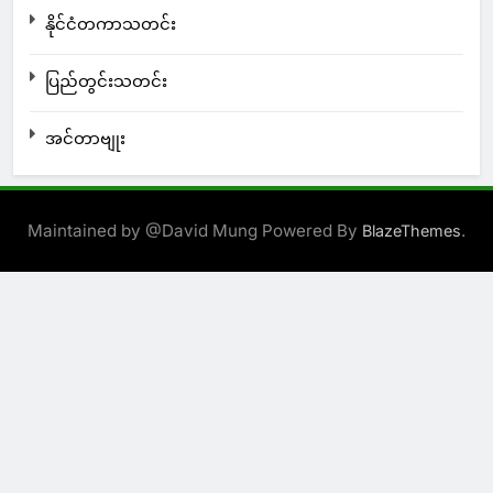
နိုင်ငံတကာသတင်း
ပြည်တွင်းသတင်း
အင်တာဗျုး
Maintained by @David Mung Powered By
.
BlazeThemes