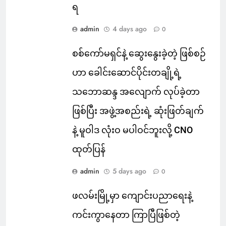
ရ
admin
4 days ago
0
စစ်ကော်မရှင်နဲ့ ဆွေးနွေးခဲ့တဲ့ ဖြစ်စဉ်
ဟာ ခေါင်းဆောင်ပိုင်းတချို့ရဲ့
သဘောဆန္ဒ အလျောက် လုပ်ခဲ့တာ
ဖြစ်ပြီး အဖွဲ့အစည်းရဲ့ ဆုံးဖြတ်ချက်
နဲ့ မူဝါဒ လုံးဝ မပါဝင်ဘူးလို့ CNO
ထုတ်ပြန်
admin
5 days ago
0
ဖလမ်းမြို့မှာ ကျောင်းပညာရေးနဲ့
ကင်းကွာနေတာ ကြာပြီဖြစ်တဲ့