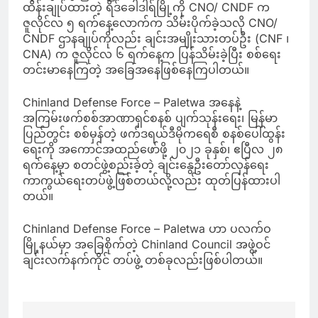
ထိန်းချုပ်ထားတဲ့ ရိဒ်ခေါဒါရ်မြို့ကို CNO/ CNDF က
ဇူလိုင်လ ၅ ရက်နေ့လောက်က သိမ်းပိုက်ခဲ့သလို CNO/
CNDF ဌာနချုပ်ကိုလည်း ချင်းအမျိုးသားတပ်ဦး (CNF ၊
CNA) က ဇူလိုင်လ ၆ ရက်နေ့က ပြန်သိမ်းခဲ့ပြီး စစ်ရေး
တင်းမာနေကြတဲ့ အခြေအနေဖြစ်နေကြပါတယ်။
Chinland Defense Force – Paletwa အနေနဲ့
အကြမ်းဖက်စစ်အာဏာရှင်စနစ် ပျက်သုန်းရေး၊ မြန်မာ
ပြည်တွင်း စစ်မှန်တဲ့ ဖက်ဒရယ်ဒီမိုကရေစီ စနစ်ပေါ်ထွန်း
ရေးကို အကောင်အထည်ဖော်ဖို့ ၂၀၂၁ ခုနှစ်၊ ဧပြီလ ၂၈
ရက်နေ့မှာ စတင်ဖွဲ့စည်းခဲ့တဲ့ ချင်းနွေဦးတော်လှန်ရေး
ကာကွယ်ရေးတပ်ဖွဲ့ဖြစ်တယ်လို့လည်း ထုတ်ပြန်ထားပါ
တယ်။
Chinland Defense Force – Paletwa ဟာ ပလက်ဝ
မြို့နယ်မှာ အခြေစိုက်တဲ့ Chinland Council အဖွဲ့ဝင်
ချင်းလက်နက်ကိုင် တပ်ဖွဲ့ တစ်ခုလည်းဖြစ်ပါတယ်။