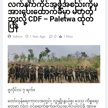
လက်နက်ကိုင်အဖွဲ့အစည်းကိုမှ
အားပေးထောက်ခံမှာ မဟုတ်
ဘူးလို့ CDF – Paletwa ထုတ်
ပြန်
0
Admin
1 Year Ago
1 Mins
ဇူလိုင်လ ၇ ရက်။
တော်လှန်ရေးကာလအတွင်း လူမျိုးနွယ်စု၊ ဒေသ ကိစ္စရေး
တွေမှာ လုံးဝ ဝင်ရောက်စွက်ဖက်ပူးပေါင်းပါဝင်ဖို့ အားမ