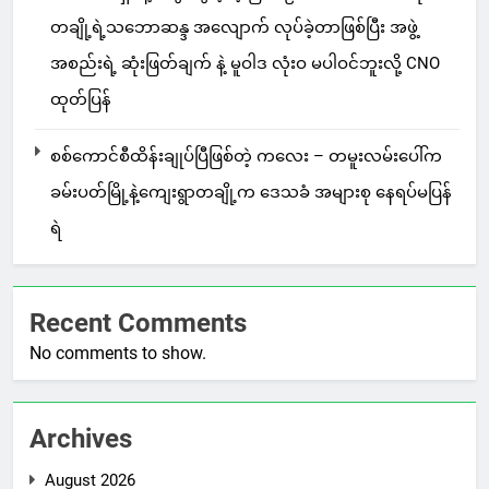
တချို့ရဲ့သဘောဆန္ဒ အလျောက် လုပ်ခဲ့တာဖြစ်ပြီး အဖွဲ့
အစည်းရဲ့ ဆုံးဖြတ်ချက် နဲ့ မူဝါဒ လုံးဝ မပါဝင်ဘူးလို့ CNO
ထုတ်ပြန်
စစ်ကောင်စီထိန်းချုပ်ပြီဖြစ်တဲ့ ကလေး – တမူးလမ်းပေါ်က
ခမ်းပတ်မြို့နဲ့ကျေးရွာတချို့က ဒေသခံ အများစု နေရပ်မပြန်
ရဲ
Recent Comments
No comments to show.
Archives
August 2026