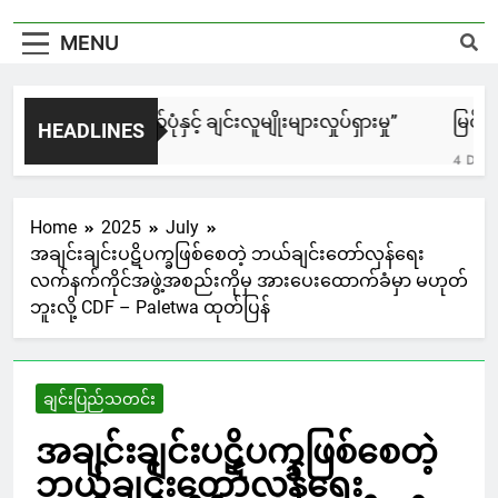
MENU
“၈၈၈၈ အရေးတော်ပုံနှင့် ချင်းလူမျိုးများလှုပ်ရှားမှု”
မြင်းချေ
HEADLINES
1 Hour Ago
4 Days Ag
Home
2025
July
အချင်းချင်းပဋိပက္ခဖြစ်စေတဲ့ ဘယ်ချင်းတော်လှန်ရေး
လက်နက်ကိုင်အဖွဲ့အစည်းကိုမှ အားပေးထောက်ခံမှာ မဟုတ်
ဘူးလို့ CDF – Paletwa ထုတ်ပြန်
ချင်းပြည်သတင်း
အချင်းချင်းပဋိပက္ခဖြစ်စေတဲ့
ဘယ်ချင်းတော်လှန်ရေး