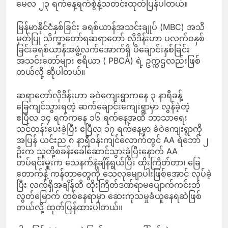
မေလ ၂၃ ရက်နေ့ရက်စွဲနဲ့သတင်းထုတ်ပြန်ပါတယ်။
မြန်မာနိုင်ငံနှစ်ခြင်း ခရစ်ယာန်အသင်းချုပ် (MBC) အသိ
မှတ်ပြု သိက္ခာတော်ရဆရာတော် လိုဒိန်းဟာ ပလက်ဝနှစ်
ခြင်းခရစ်ယာန်အဖွဲ့လက်အောက်ရှိ ပီချောင်းနှစ်ခြင်း
အသင်းတော်များ ဧရိယာ ( PBCA) ရဲ့ ဥက္ကဌလည်းဖြစ်
တယ်လို့ ဆိုပါတယ်။
ဆရာတော်လိုဒိန်းဟာ ခဝဲကျေးရွာကနေ ၃ နာရီခန့်
ခြေကျင်သွားရတဲ့ ဆက်ချောင်းကျေးရွာမှာ လွန်ခဲ့တဲ့
ဧပြီလ ၁၄ ရက်ကနေ ၁၆ ရက်နေ့အထိ ဘာသာရေး
သင်တန်းပေးခဲ့ပြီး ဧပြီလ ၁၇ ရက်နေ့မှာ ခဲဝဲကျေးရွာကို
အပြန် ယင်းည ၈ နာရီဝန်းကျင်လောက်တွင် AA ရဲဘော် ၂
ဦးက သူတို့စခန်းခေါ်ဆောင်သွားခဲ့ပြီးနောက် AA
တပ်ရင်းမှူးက သေနက်နဲ့ချိန်ရွယ်ပြီး ထိုးကြိတ်တာ၊ ခြေ
တောက်နဲ့ ကန်တာတွေကို သေလုမျောပါးဖြစ်အောင် လုပ်ခဲ့
ပြီး လက်ရှိအချိန်ထိ ထိုးကြိတ်ဒဏ်ရာမပျောက်ကင်းဘဲ
လွတ်မြောက် တစ်နေရာမှာ ဆေးကုသမှုခံယူနေရဆဲဖြစ်
တယ်လို့ ထုတ်ပြန်ထားပါတယ်။