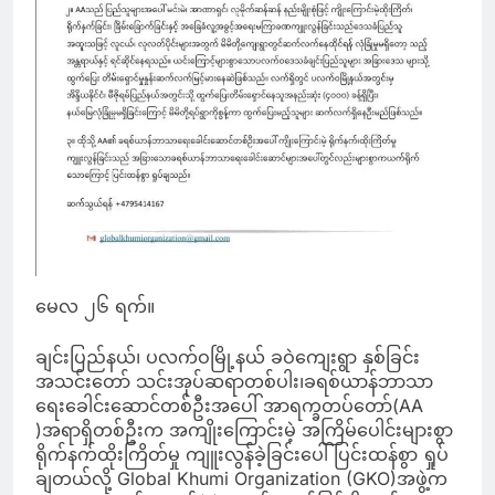
မေလ ၂၆ ရက်။
ချင်းပြည်နယ်၊ ပလက်ဝမြို့နယ် ခဝဲကျေးရွာ နှစ်ခြင်း
အသင်းတော် သင်းအုပ်ဆရာတစ်ပါး၊ခရစ်ယာန်ဘာသာ
ရေးခေါင်းဆောင်တစ်ဦးအပေါ် အာရက္ခတပ်တော်(AA
)အရာရှိတစ်ဦးက အကျိုးကြောင်းမဲ့ အကြိမ်ပေါင်းများစွာ
ရိုက်နက်ထိုးကြိတ်မှု ကျူးလွန်ခဲ့ခြင်းပေါ် ပြင်းထန်စွာ ရှုပ်
ချတယ်လို့ Global Khumi Organization (GKO)အဖွဲ့က