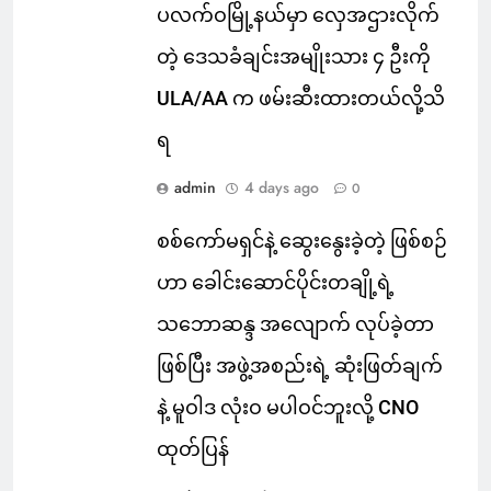
ပလက်ဝမြို့နယ်မှာ လှေအဌားလိုက်
တဲ့ ဒေသခံချင်းအမျိုးသား ၄ ဦးကို
ULA/AA က ဖမ်းဆီးထားတယ်လို့သိ
ရ
admin
4 days ago
0
စစ်ကော်မရှင်နဲ့ ဆွေးနွေးခဲ့တဲ့ ဖြစ်စဉ်
ဟာ ခေါင်းဆောင်ပိုင်းတချို့ရဲ့
သဘောဆန္ဒ အလျောက် လုပ်ခဲ့တာ
ဖြစ်ပြီး အဖွဲ့အစည်းရဲ့ ဆုံးဖြတ်ချက်
နဲ့ မူဝါဒ လုံးဝ မပါဝင်ဘူးလို့ CNO
ထုတ်ပြန်