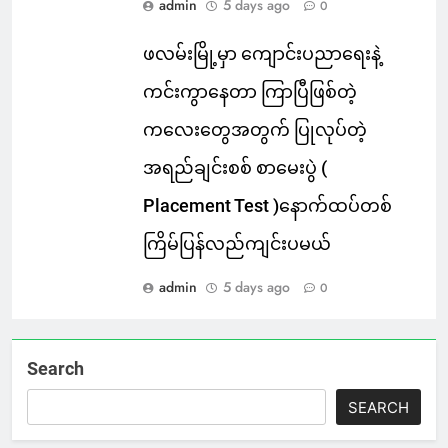
admin
5 days ago
0
ဖလမ်းမြို့မှာ ကျောင်းပညာရေးနဲ့
ကင်းကွာနေတာ ကြာပြီဖြစ်တဲ့
ကလေးတွေအတွက် ပြုလုပ်တဲ့
အရည်ချင်းစစ် စာမေးပွဲ (
Placement Test )နောက်ထပ်တစ်
ကြိမ်ပြန်လည်ကျင်းပမယ်
admin
5 days ago
0
Search
SEARCH