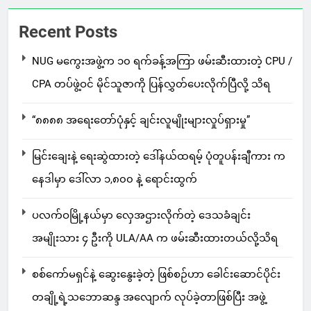
Recent Posts
NUG မကွေးအဖွဲ့က ၁၀ ရက်ခန့်အကြာ ဖမ်းဆီးထားတဲ့ CPU /
CPA တပ်ဖွဲ့ဝင် မိုင်သူဇာကို ပြန်လွှတ်ပေးလိုက်ပြီလို့ သိရ
“၈၈၈၈ အရေးတော်ပုံနှင့် ချင်းလူမျိုးများလှုပ်ရှားမှု”
မြင်းချေးနဲ့ ရေးဆွဲထားတဲ့ ဒေါ်နယ်ထရမ့် ပုံတူပန်းချီကား က
နေဒါမှာ ဒေါ်လာ ၁,၈၀၀ နဲ့ ရောင်းထွက်
ပလက်ဝမြို့နယ်မှာ လှေအဌားလိုက်တဲ့ ဒေသခံချင်း
အမျိုးသား ၄ ဦးကို ULA/AA က ဖမ်းဆီးထားတယ်လို့သိရ
စစ်ကော်မရှင်နဲ့ ဆွေးနွေးခဲ့တဲ့ ဖြစ်စဉ်ဟာ ခေါင်းဆောင်ပိုင်း
တချို့ရဲ့သဘောဆန္ဒ အလျောက် လုပ်ခဲ့တာဖြစ်ပြီး အဖွဲ့