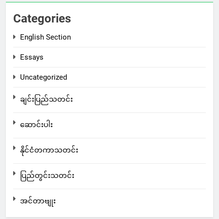
Categories
English Section
Essays
Uncategorized
ချင်းပြည်သတင်း
ဆောင်းပါး
နိုင်ငံတကာသတင်း
ပြည်တွင်းသတင်း
အင်တာဗျုး