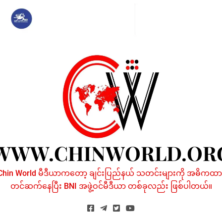
Skip
to
content
WWW.CHINWORLD.OR
Chin World မီဒီယာကတော့ ချင်းပြည်နယ် သတင်းများကို အဓိကထာ
တင်ဆက်နေပြီး BNI အဖွဲ့ဝင်မီဒီယာ တစ်ခုလည်း ဖြစ်ပါတယ်။