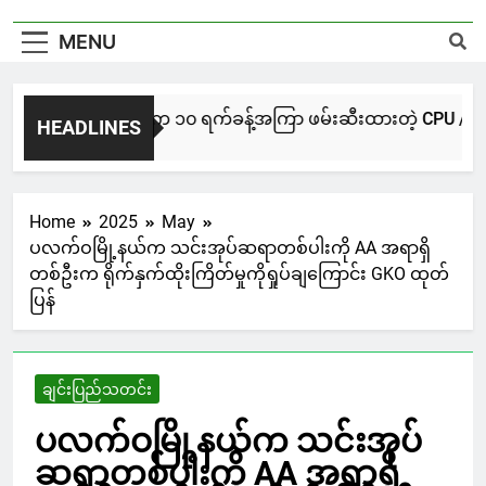
MENU
NUG မကွေးအဖွဲ့က ၁၀ ရက်ခန့်အကြာ ဖမ်းဆီးထားတဲ့ CPU / CPA တပ်ဖွဲ
HEADLINES
4 Hours Ago
Home
2025
May
ပလက်ဝမြို့နယ်က သင်းအုပ်ဆရာတစ်ပါးကို AA အရာရှိ
တစ်ဦးက ရိုက်နှက်ထိုးကြိတ်မှုကိုရှုပ်ချကြောင်း GKO ထုတ်
ပြန်
ချင်းပြည်သတင်း
ပလက်ဝမြို့နယ်က သင်းအုပ်
ဆရာတစ်ပါးကို AA အရာရှိ