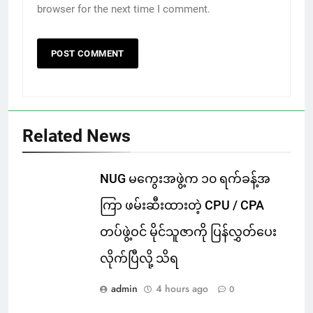
browser for the next time I comment.
Related News
NUG မကွေးအဖွဲ့က ၁၀ ရက်ခန့်အ
ကြာ ဖမ်းဆီးထားတဲ့ CPU / CPA
တပ်ဖွဲ့ဝင် မိုင်သူဇာကို ပြန်လွှတ်ပေး
လိုက်ပြီလို့ သိရ
admin
4 hours ago
0