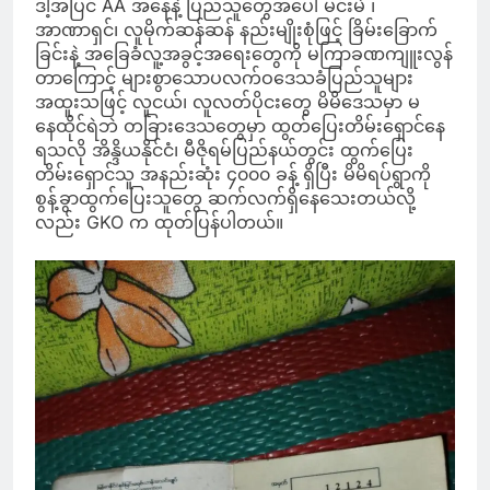
ဒါ့အပြင် AA အနေနဲ့ ပြည်သူတွေအပေါ် မင်းမဲ ၊
အာဏာရှင်၊ လူမိုက်ဆန်ဆန် နည်းမျိုးစုံဖြင့် ခြိမ်းခြောက်
ခြင်းနဲ့ အခြေခံလူ့အခွင့်အရေးတွေကို မကြာခဏကျူးလွန်
တာကြောင့် များစွာသောပလက်ဝဒေသခံပြည်သူများ
အထူးသဖြင့် လူငယ်၊ လူလတ်ပိုငးတွေ မိမိဒေသမှာ မ
နေထိုင်ရဲဘဲ တခြားဒေသတွေမှာ ထွတ်ပြေးတိမ်းရှောင်နေ
ရသလို အိန္ဒိယနိုင်ငံ၊ မီဇိုရမ်ပြည်နယ်တွင်း ထွက်ပြေး
တိမ်းရှောင်သူ အနည်းဆုံး ၄၀၀၀ ခန့် ရှိပြီး မိမိရပ်ရွာကို
စွန့်ခွာထွက်ပြေးသူတွေ ဆက်လက်ရှိနေသေးတယ်လို့
လည်း GKO က ထုတ်ပြန်ပါတယ်။