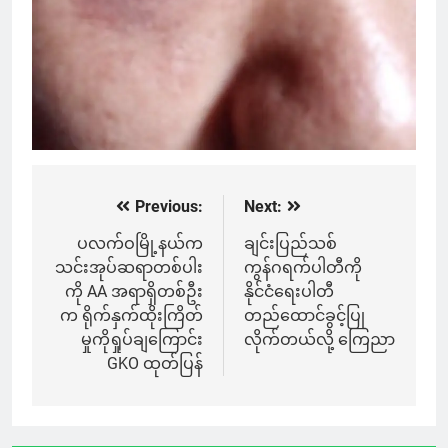
Previous:
Next:
Post
navigation
ပလက်ဝမြို့နယ်က
ချင်းပြည်သစ်
သင်းအုပ်ဆရာတစ်ပါး
ကွန်ဂရက်ပါတီကို
ကို AA အရာရှိတစ်ဦး
နိုင်ငံရေးပါတီ
က ရိုက်နှက်ထိုးကြိတ်
တည်ထောင်ခွင့်ပြု
မှုကိုရှုပ်ချကြောင်း
လိုက်တယ်လို့ ကြေညာ
GKO ထုတ်ပြန်