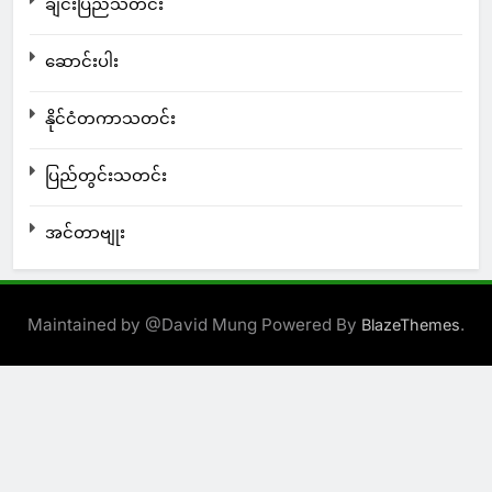
ချင်းပြည်သတင်း
ဆောင်းပါး
နိုင်ငံတကာသတင်း
ပြည်တွင်းသတင်း
အင်တာဗျုး
Maintained by @David Mung Powered By
.
BlazeThemes