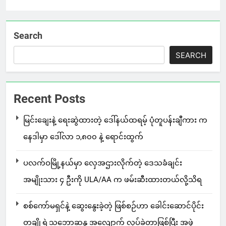
Search
SEARCH
Recent Posts
မြင်းချေးနဲ့ ရေးဆွဲထားတဲ့ ဒေါ်နယ်ထရမ့် ပုံတူပန်းချီကား က
နေဒါမှာ ဒေါ်လာ ၁,၈၀၀ နဲ့ ရောင်းထွက်
ပလက်ဝမြို့နယ်မှာ လှေအဌားလိုက်တဲ့ ဒေသခံချင်း
အမျိုးသား ၄ ဦးကို ULA/AA က ဖမ်းဆီးထားတယ်လို့သိရ
စစ်ကော်မရှင်နဲ့ ဆွေးနွေးခဲ့တဲ့ ဖြစ်စဉ်ဟာ ခေါင်းဆောင်ပိုင်း
တချို့ရဲ့သဘောဆန္ဒ အလျောက် လုပ်ခဲ့တာဖြစ်ပြီး အဖွဲ့