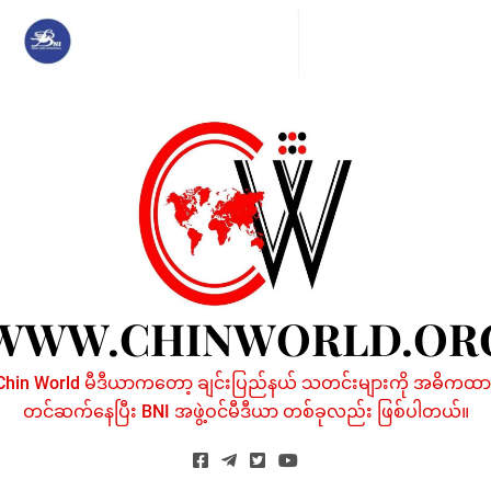
Skip
to
content
WWW.CHINWORLD.OR
Chin World မီဒီယာကတော့ ချင်းပြည်နယ် သတင်းများကို အဓိကထာ
တင်ဆက်နေပြီး BNI အဖွဲ့ဝင်မီဒီယာ တစ်ခုလည်း ဖြစ်ပါတယ်။