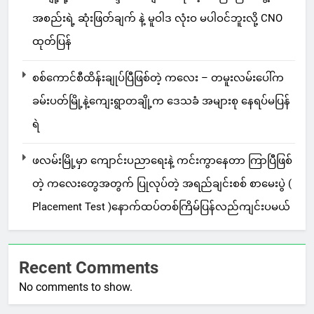
အစည်းရဲ့ ဆုံးဖြတ်ချက် နဲ့ မူဝါဒ လုံးဝ မပါဝင်ဘူးလို့ CNO
ထုတ်ပြန်
စစ်ကောင်စီထိန်းချုပ်ပြီဖြစ်တဲ့ ကလေး – တမူးလမ်းပေါ်က
ခမ်းပတ်မြို့နဲ့ကျေးရွာတချို့က ဒေသခံ အများစု နေရပ်မပြန်
ရဲ
ဖလမ်းမြို့မှာ ကျောင်းပညာရေးနဲ့ ကင်းကွာနေတာ ကြာပြီဖြစ်
တဲ့ ကလေးတွေအတွက် ပြုလုပ်တဲ့ အရည်ချင်းစစ် စာမေးပွဲ (
Placement Test )နောက်ထပ်တစ်ကြိမ်ပြန်လည်ကျင်းပမယ်
Recent Comments
No comments to show.