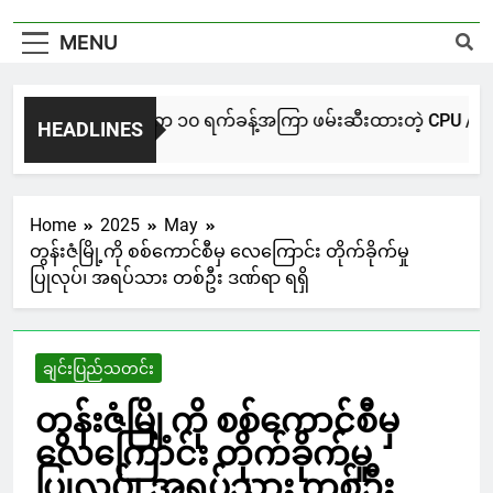
MENU
NUG မကွေးအဖွဲ့က ၁၀ ရက်ခန့်အကြာ ဖမ်းဆီးထားတဲ့ CPU / CPA တပ်ဖွ
HEADLINES
4 Hours Ago
Home
2025
May
တွန်းဇံမြို့ကို စစ်ကောင်စီမှ လေကြောင်း တိုက်ခိုက်မှု
ပြုလုပ်၊ အရပ်သား တစ်ဦး ဒဏ်ရာ ရရှိ
ချင်းပြည်သတင်း
တွန်းဇံမြို့ကို စစ်ကောင်စီမှ
လေကြောင်း တိုက်ခိုက်မှု
ပြုလုပ်၊ အရပ်သား တစ်ဦး