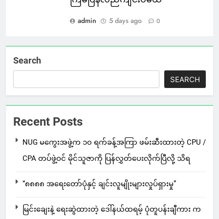
admin
5 days ago
0
Search
SEARCH
Recent Posts
NUG မကွေးအဖွဲ့က ၁၀ ရက်ခန့်အကြာ ဖမ်းဆီးထားတဲ့ CPU /
CPA တပ်ဖွဲ့ဝင် မိုင်သူဇာကို ပြန်လွှတ်ပေးလိုက်ပြီလို့ သိရ
“၈၈၈၈ အရေးတော်ပုံနှင့် ချင်းလူမျိုးများလှုပ်ရှားမှု”
မြင်းချေးနဲ့ ရေးဆွဲထားတဲ့ ဒေါ်နယ်ထရမ့် ပုံတူပန်းချီကား က