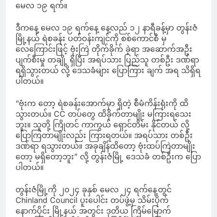
မေလ ၁၉ ရက်။
ဒီကနေ့ မေလ ၁၉ ရက်နေ့ နေ့လည် ၁၂ နာရီခန့်မှာ တွန်းဇံ
မြို့နယ် ရဲစခန်း ပတ်ဝန်းကျင်ကို စစ်ကောင်စီ မှ
လေကြောင်းဖြင့် ဗုံးကြဲ တိုက်ခိုက် ခဲ့ရာ အဆောက်အဦး
ပျက်စီးမှု တချို့ ရှိပြီး အရပ်သား ပြည်သူ တစ်ဦး ဒဏ်ရာ
ရရှိသွားတယ် လို့ ဒေသခံများ ပြောကြား ချက် အရ သိရှိရ
ပါတယ်။
“ဗုံးက တော့ ရဲစခန်းအောက်မှာ ရှိတဲ့ စီမံကိန်းရုံးကို ထိ
သွားတယ်။ CC တပ်တွေ ထိခိုက်တာမျိုး မကြားရသေး
ဘူး။ သူတို့ ကြိုတင် ကာကွယ် ရှောင်တိမ်း နိုင်တယ် လို့
ပြောကြတာမျိုးလည်း ကြားရတယ်။ အရပ်သား တစ်ဦး
ဒဏ်ရာ ရသွားတယ်။ အခုချိန်ထိတော့ ဗုံးထပ်ကြဲတာမျိုး
တော့ မရှိတော့ဘူး” လို့ တွန်းဇံမြို့ ဒေသခံ တစ်ဦးက ပြော
ပါတယ်။
တွန်းဇံမြို့ကို ၂၀၂၄ ခုနှစ် မေလ ၂၄ ရက်နေ့တွင်
Chinland Council ပူးပေါင်း တပ်ဖွဲ့မှ သိမ်းပိုက်
နောက်ပိုင်း မြို့နယ် အတွင်း ဒုတိယ ကြိမ်မြောက်