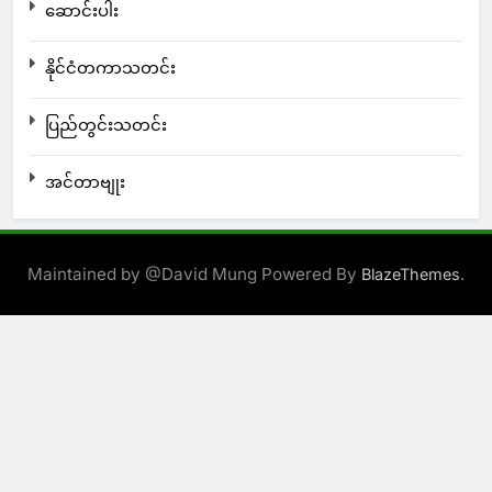
ဆောင်းပါး
နိုင်ငံတကာသတင်း
ပြည်တွင်းသတင်း
အင်တာဗျုး
Maintained by @David Mung Powered By
.
BlazeThemes