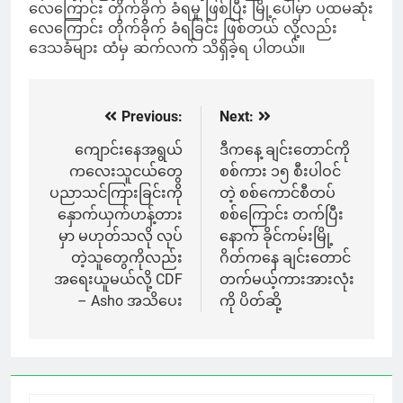
လေကြောင်း တိုက်ခိုက် ခံရမှု ဖြစ်ပြီး မြို့ပေါ်မှာ ပထမဆုံး
လေကြောင်း တိုက်ခိုက် ခံရခြင်း ဖြစ်တယ် လို့လည်း
ဒေသခံများ ထံမှ ဆက်လက် သိရှိခဲ့ရ ပါတယ်။
Previous:
Next:
Post
navigation
ကျောင်းနေအရွယ်
ဒီကနေ့ ချင်းတောင်ကို
ကလေးသူငယ်တွေ
စစ်ကား ၁၅ စီးပါဝင်
ပညာသင်ကြားခြင်းကို
တဲ့ စစ်ကောင်စီတပ်
နှောက်ယှက်ဟန့်တား
စစ်ကြောင်း တက်ပြီး
မှာ မဟုတ်သလို လုပ်
နောက် ခိုင်ကမ်းမြို့
တဲ့သူတွေကိုလည်း
ဂိတ်ကနေ ချင်းတောင်
အရေးယူမယ်လို့ CDF
တက်မယ့်ကားအားလုံး
– Asho အသိပေး
ကို ပိတ်ဆို့