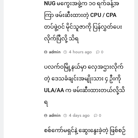
NUG မကွေးအဖွဲ့က ၁၀ ရက်ခန့်အ
ကြာ ဖမ်းဆီးထားတဲ့ CPU / CPA
တပ်ဖွဲ့ဝင် မိုင်သူဇာကို ပြန်လွှတ်ပေး
လိုက်ပြီလို့ သိရ
admin
4 hours ago
0
ပလက်ဝမြို့နယ်မှာ လှေအဌားလိုက်
တဲ့ ဒေသခံချင်းအမျိုးသား ၄ ဦးကို
ULA/AA က ဖမ်းဆီးထားတယ်လို့သိ
ရ
admin
4 days ago
0
စစ်ကော်မရှင်နဲ့ ဆွေးနွေးခဲ့တဲ့ ဖြစ်စဉ်