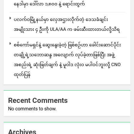
နေဒါမှာ ဒေါ်လာ ၁,၈၀၀ နဲ့ ရောင်းထွက်
ပလက်ဝမြို့နယ်မှာ လှေအဌားလိုက်တဲ့ ဒေသခံချင်း
အမျိုးသား ၄ ဦးကို ULA/AA က ဖမ်းဆီးထားတယ်လို့သိရ
စစ်ကော်မရှင်နဲ့ ဆွေးနွေးခဲ့တဲ့ ဖြစ်စဉ်ဟာ ခေါင်းဆောင်ပိုင်း
တချို့ရဲ့သဘောဆန္ဒ အလျောက် လုပ်ခဲ့တာဖြစ်ပြီး အဖွဲ့
အစည်းရဲ့ ဆုံးဖြတ်ချက် နဲ့ မူဝါဒ လုံးဝ မပါဝင်ဘူးလို့ CNO
ထုတ်ပြန်
Recent Comments
No comments to show.
Archives