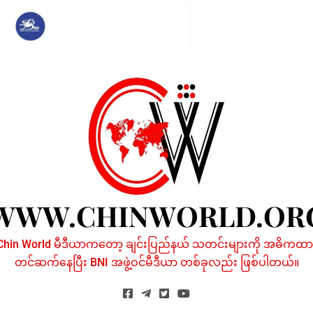
Skip
to
content
WWW.CHINWORLD.OR
Chin World မီဒီယာကတော့ ချင်းပြည်နယ် သတင်းများကို အဓိကထာ
တင်ဆက်နေပြီး BNI အဖွဲ့ဝင်မီဒီယာ တစ်ခုလည်း ဖြစ်ပါတယ်။