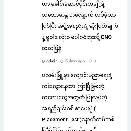
ဟာ ခေါင်းဆောင်ပိုင်းတချို့ရဲ့
သဘောဆန္ဒ အလျောက် လုပ်ခဲ့တာ
ဖြစ်ပြီး အဖွဲ့အစည်းရဲ့ ဆုံးဖြတ်ချက်
နဲ့ မူဝါဒ လုံးဝ မပါဝင်ဘူးလို့ CNO
ထုတ်ပြန်
admin
5 days ago
0
ဖလမ်းမြို့မှာ ကျောင်းပညာရေးနဲ့
ကင်းကွာနေတာ ကြာပြီဖြစ်တဲ့
ကလေးတွေအတွက် ပြုလုပ်တဲ့
အရည်ချင်းစစ် စာမေးပွဲ (
Placement Test )နောက်ထပ်တစ်
ကြိမ်ပြန်လည်ကျင်းပမယ်