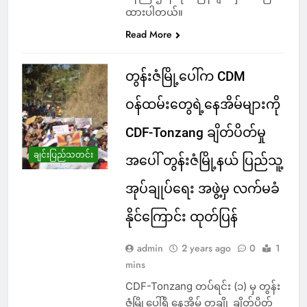
ထားပါတယ်။
Read More
တွန်းဇံမြို့ပေါ်က CDM
ဝန်ထမ်းတွေရဲ့နေအိမ်များကို
CDF-Tonzang ချိတ်ပိတ်မှု
ချင်းပြည်သတင်း
အပေါ် တွန်းဇံမြို့နယ် ပြည်သူ့
အုပ်ချုပ်ရေး အဖွဲ့မှ လက်မခံ
နိုင်ကြောင်း ထုတ်ပြန်
admin
2 years ago
0
1
mins
CDF-Tonzang တပ်ရင်း (၁) မှ တွန်း
ဇံမြို့ပေါ်ရှိ နေအိမ် တချို့ ချိတ်ပိတ်