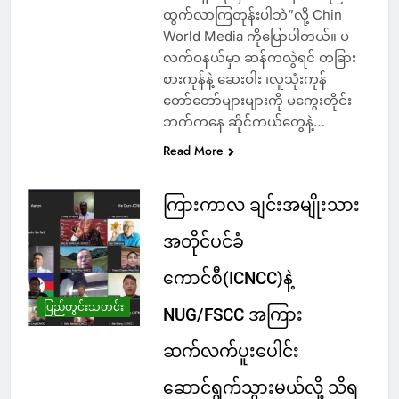
ထွက်လာကြတုန်းပါဘဲ”လို့ Chin
World Media ကိုပြောပါတယ်။ ပ
လက်ဝနယ်မှာ ဆန်ကလွဲရင် တခြား
စားကုန်နဲ့ ဆေးဝါး ၊လူသုံးကုန်
တော်တော်များများကို မကွေးတိုင်း
ဘက်ကနေ ဆိုင်ကယ်တွေနဲ့…
Read More
ကြားကာလ ချင်းအမျိုးသား
အတိုင်ပင်ခံ
ကောင်စီ(ICNCC)နဲ့
ပြည်တွင်းသတင်း
NUG/FSCC အကြား
ဆက်လက်ပူးပေါင်း
ဆောင်ရွက်သွားမယ်လို့ သိရ