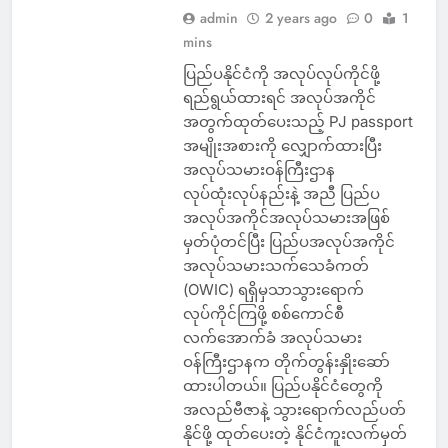
admin
2 years ago
0
1
mins
ပြည်ပနိုင်ငံကို အလုပ်လုပ်ကိုင်ဖို့
ရည်ရွယ်ထားရင် အလုပ်အကိုင်
အတွက်ထုတ်ပေးသည့် PJ passport
အမျိုးအစားကို လျှောက်ထားပြီး
အလုပ်သမားဝန်ကြီးဌာန
လုပ်ထုံးလုပ်နည်းနဲ့ အညီ ပြည်ပ
အလုပ်အကိုင်အလုပ်သမားအဖြစ်
မှတ်ပုံတင်ပြီး ပြည်ပအလုပ်အကိုင်
အလုပ်သမားသက်သေခံကတ်
(OWIC) ရရှိမှသာသွားရောက်
လုပ်ကိုင်ကြဖို့ စစ်ကောင်စီ
လက်အောက်ခံ အလုပ်သမား
ဝန်ကြီးဌာနက တိုက်တွန်းနှိုးဆော်
ထားပါတယ်။ ပြည်ပနိုင်ငံတွေကို
အလည်ဗီဇာနဲ့ သွားရောက်လည်ပတ်
နိုင်ဖို့ ထုတ်ပေးတဲ့ နိုင်ငံကူးလက်မှတ်