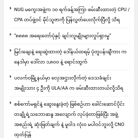
NUG မကွေးအဖွဲ့က ၁၀ ရက်ခန့်အကြာ ဖမ်းဆီးထားတဲ့ CPU /
CPA တပ်ဖွဲ့ဝင် မိုင်သူဇာကို ပြန်လွှတ်ပေးလိုက်ပြီလို့ သိရ
“၈၈၈၈ အရေးတော်ပုံနှင့် ချင်းလူမျိုးများလှုပ်ရှားမှု”
မြင်းချေးနဲ့ ရေးဆွဲထားတဲ့ ဒေါ်နယ်ထရမ့် ပုံတူပန်းချီကား က
နေဒါမှာ ဒေါ်လာ ၁,၈၀၀ နဲ့ ရောင်းထွက်
ပလက်ဝမြို့နယ်မှာ လှေအဌားလိုက်တဲ့ ဒေသခံချင်း
အမျိုးသား ၄ ဦးကို ULA/AA က ဖမ်းဆီးထားတယ်လို့သိရ
စစ်ကော်မရှင်နဲ့ ဆွေးနွေးခဲ့တဲ့ ဖြစ်စဉ်ဟာ ခေါင်းဆောင်ပိုင်း
တချို့ရဲ့သဘောဆန္ဒ အလျောက် လုပ်ခဲ့တာဖြစ်ပြီး အဖွဲ့
အစည်းရဲ့ ဆုံးဖြတ်ချက် နဲ့ မူဝါဒ လုံးဝ မပါဝင်ဘူးလို့ CNO
ထုတ်ပြန်