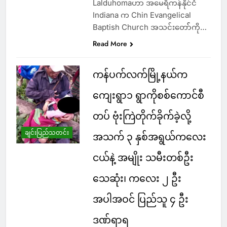
Lalduhomaဟာ အမေရိကန်နိုင်ငံ
Indiana က Chin Evangelical
Baptish Church အသင်းတော််ကို…
Read More
ကန်ပက်လက်မြို့နယ်က
ကျေးရွာ၁ ရွာကိုစစ်ကောင်စီ
တပ် ဗုံးကြဲတိုက်ခိုက်ခဲ့လို့
ချင်းပြည်သတင်း
အသက် ၃ နှစ်အရွယ်ကလေး
ငယ်နဲ့ အမျိုး သမီးတစ်ဦး
သေဆုံး၊ ကလေး ၂ ဦး
အပါအဝင် ပြည်သူ ၄ ဦး
ဒဏ်ရာရ