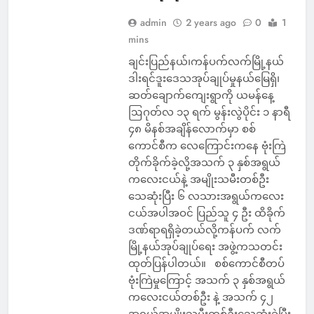
admin
2 years ago
0
1
mins
ချင်းပြည်နယ်၊ကန်ပက်လက်မြို့နယ်
ဒါးရင်ဒူးဒေသအုပ်ချုပ်မှုနယ်မြေရှိ၊
ဆတ်ချောက်ကျေးရွာကို ယမန်နေ့
ဩဂုတ်လ ၁၃ ရက် မွန်းလွဲပိုင်း ၁ နာရီ
၄၈ မိနစ်အချိန်လောက်မှာ စစ်
ကောင်စီက လေကြောင်းကနေ ဗုံးကြဲ
တိုက်ခိုက်ခဲ့လို့အသက် ၃ နှစ်အရွယ်
ကလေးငယ်နဲ့ အမျိုးသမီးတစ်ဦး
သေဆုံးပြီး ၆ လသားအရွယ်ကလေး
ငယ်အပါအဝင် ပြည်သူ ၄ ဦး ထိခိုက်
ဒဏ်ရာရရှိခဲ့တယ်လို့ကန်ပက် လက်
မြို့နယ်အုပ်ချုပ်ရေး အဖွဲ့ကသတင်း
ထုတ်ပြန်ပါတယ်။ စစ်ကောင်စီတပ်
ဗုံးကြဲမှုကြောင့် အသက် ၃ နှစ်အရွယ်
ကလေးငယ်တစ်ဦး နဲ့ အသက် ၄၂
အရွယ်အမျိုးသမီးတစ်ဦးသေဆုံးခဲ့ပြီး