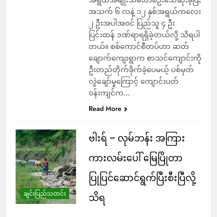
အသက် ၆ လနဲ့ ၁၂ နှစ်အရွယ်ကလေး
၂ ဦးအပါအဝင် ပြည်သူ ၄ ဦး
ပြင်းထန် ဒဏ်ရာရရှိခဲ့တယ်လို့ သိရပါ
တယ်။ စစ်ကောင်စီတပ်ဟာ ဆတ်
ချောက်ကျေးရွာက စာသင်ကျောင်းကို
ဦးတည်တိုက်ခိုက်ခဲ့ပေမယ့် ပစ်မှတ်
လွဲချော်မှုကြောင့် ကျောင်းပတ်
ဝန်းကျင်က…
Read More
ဗါးရ် – လုမ်ဘန်း အကြား
ကားလမ်းပေါ် မြေပြိုတာ
ပြုပြင်ဆောင်ရွက်ပြီးစီးပြီလို့
ချင်းပြည်သတင်း
သိရ