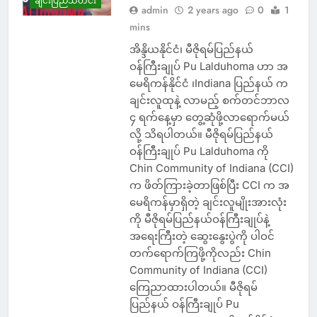
ချင်းပြည်သတင်း
admin
2 years ago
0
1
mins
အိန္ဒိယနိုင်ငံ၊ မီဇိုရမ်ပြည်နယ်
ဝန်ကြီးချုပ် Pu Lalduhoma ဟာ အ
မေရိကန်နိုင်ငံ ၊Indiana ပြည်နယ် က
ချင်းလူထုနဲ့ လာမည့် စက်တင်ဘာလ
၄ ရက်နေ့မှာ တွေ့ဆုံဖို့လာရောက်မယ်
လို့ သိရပါတယ်။ မီဇိုရမ်ပြည်နယ်
ဝန်ကြီးချုပ် Pu Lalduhoma ကို
Chin Community of Indiana (CCI)
က ဖိတ်ကြားခဲ့တာဖြစ်ပြီး CCI က အ
မေရိကန်မှာရှိတဲ့ ချင်းလူမျိုးအားလုံး
ကို မီဇိုရမ်ပြည်နယ်ဝန်ကြီးချုပ်နဲ့
အရေးကြီးတဲ့ ဆွေးနွေးပွဲကို ပါဝင်
တက်ရောက်ကြဖို့ကိုလည်း Chin
Community of Indiana (CCI)
ကြေညာထားပါတယ်။ မီဇိုရမ်
ပြည်နယ် ဝန်ကြီးချုပ် Pu