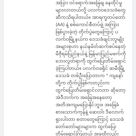
အပြား ဝင်ရောက်အခြေချ နေထိုင်မှု
များလာတယ်လို့ ပလက်ဝဒေသခံတွေ
ဆီကသိရပါတယ်။ အာရက္ခတပ်တော်
(AA) နဲ့ စစ်ကောင်စီတပ်ဖွဲ့ အကြား
ဖြစ်ပွားခဲ့တဲ့ တိုက်ပွဲတွေကြောင့် ပ
လက်ဝမြို့နယ်က ဒေသခံချင်းလူမျိုး
အများစုဟာ နယ်နမိတ်ဆက်စပ်နေတဲ့
မီဇိုရမ်ပြည်နယ်နဲ့ မြန်မာပြည်မဖက်ကို
ဘေးလွတ်ရာကို ထွက်ပြေးတိမ်းရှောင်
ခဲ့ကြပါတယ်။ ပလက်ဝခရိုင် ဆမီးမြို့
ဒေသခံ တစ်ဦးပြောတာက “ ကျနော်
တို့က တိုက်ပွဲဖြစ်ကတည်းက
ထွက်ပြေးတိမ်းရှောင်လာတာ ဆိုတော့
အဲဒီဘက်က အခြေအနေတော့
အတိအကျမပြောနိုင်ဘူး။ အခြေခံ
စားသောက်ကုန်နဲ့ ဆေးဝါး ဒီလောက်
ရှားပါးတာ စတာတွေကြောင့် ဒေသခံ
တော်တော်များများက ထွက်ပြေး
တိမ်းရှောင်ကြတယ် အခုထိလည်း