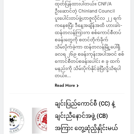
ထုတ်ပြန်ထားပါတယ်။ CNF/A
ဦးဆောင်တဲ့ Chinland Council
ပူးပေါင်းတပ်ဖွဲ့ဟာဇူလိုင်လ ၂၂ ရက်
ကနေစပြီး ဒီနေ့အချိန်အထိ ဟားခါး-
ထန်တလန်ကြားက စစ်ကောင်စီတပ်
စခန်းတွေကို စတင်တိုက်ခိုက်
သိမ်းပိုက်ခဲ့ကာ ထန်တလန်မြို့ပေါ်ရှိ
ခလရ ၂၆၉ စခန်းကုန်းအပါအဝင် စစ်
ကောင်စီတပ်စခန်းပေါင်း ၈ ခု ထက်
မနည်းကို သိမ်းပိုက်နိုင်ခဲ့ပြီလို့သိရပါ
တယ်။…
Read More
ချင်းပြည်ကောင်စီ (CC) နဲ့
ချင်းညီနောင်အဖွဲ့ (CB)
အကြား တွေ့ဆုံညှိနှိုင်းမယ်