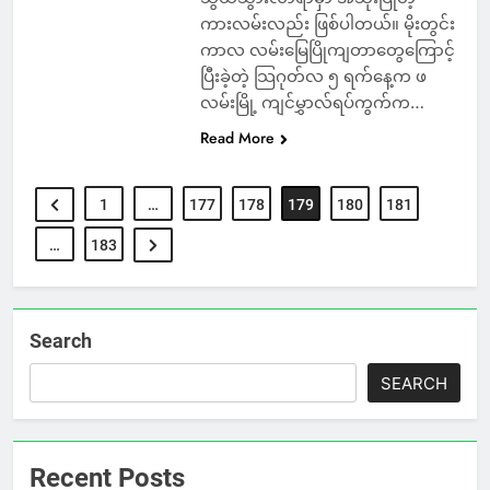
ကားလမ်းလည်း ဖြစ်ပါတယ်။ မိုးတွင်း
ကာလ လမ်းမြေပြိုကျတာတွေကြောင့်
ပြီးခဲ့တဲ့ သြဂုတ်လ ၅ ရက်နေ့က ဖ
လမ်းမြို့ ကျင်မွှာလ်ရပ်ကွက်က…
Read More
1
…
177
178
179
180
181
…
183
Search
SEARCH
Recent Posts