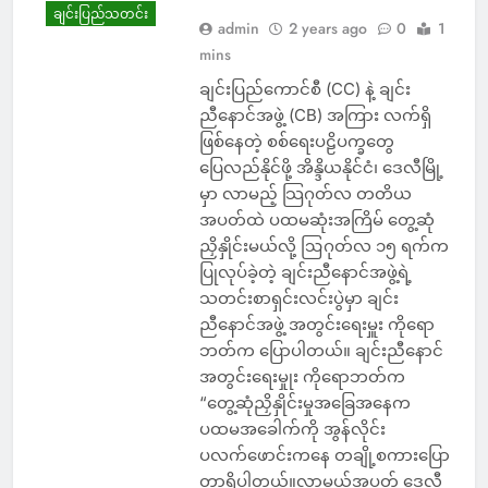
ချင်းပြည်သတင်း
admin
2 years ago
0
1
mins
ချင်းပြည်ကောင်စီ (CC) နဲ့ ချင်း
ညီနောင်အဖွဲ့ (CB) အကြား လက်ရှိ
ဖြစ်နေတဲ့ စစ်ရေးပဠိပက္ခတွေ
ပြေလည်နိုင်ဖို့ အိန္ဒိယနိုင်ငံ၊ ဒေလီမြို့
မှာ လာမည့် သြဂုတ်လ တတိယ
အပတ်ထဲ ပထမဆုံးအကြိမ် တွေ့ဆုံ
ညှိနှိုင်းမယ်လို့ ဩဂုတ်လ ၁၅ ရက်က
ပြုလုပ်ခဲ့တဲ့ ချင်းညီနောင်အဖွဲ့ရဲ့
သတင်းစာရှင်းလင်းပွဲမှာ ချင်း
ညီနောင်အဖွဲ့ အတွင်းရေးမှူး ကိုရော
ဘတ်က ပြောပါတယ်။ ချင်းညီနောင်
အတွင်းရေးမှုုး ကိုရောဘတ်က
“တွေ့ဆုံညှိနှိုင်းမှုအခြေအနေက
ပထမအခေါက်ကို အွန်လိုင်း
ပလက်ဖောင်းကနေ တချို့စကားပြော
တာရှိပါတယ်။လာမယ့်အပတ် ဒေလီ