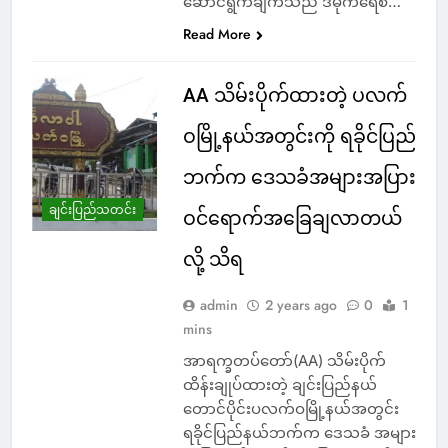
ဆောင်ရွက်ချက်သည် ဒီမိုကရေစီ…
Read More
AA သိမ်းပိုက်ထားတဲ့ ပလက်
ဝမြို့နယ်အတွင်းကို ရခိုင်ပြည်
ဘက်က ဒေသခံအများအပြား
ချင်းပြည်သတင်း
ဝင်ရောက်အခြေချလာတယ်
လို့ သိရ
admin
2 years ago
0
1
mins
အာရက္ခတပ်တော်(AA) သိမ်းပိုက်
ထိန်းချုပ်ထားတဲ့ ချင်းပြည်နယ်
တောင်ပိုင်းပလက်ဝမြို့နယ်အတွင်း
ရခိုင်ပြည်နယ်ဘက်က ဒေသခံ အများ