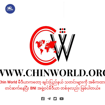
Skip
to
content
WWW.CHINWORLD.OR
Chin World မီဒီယာကတော့ ချင်းပြည်နယ် သတင်းများကို အဓိကထာ
တင်ဆက်နေပြီး BNI အဖွဲ့ဝင်မီဒီယာ တစ်ခုလည်း ဖြစ်ပါတယ်။