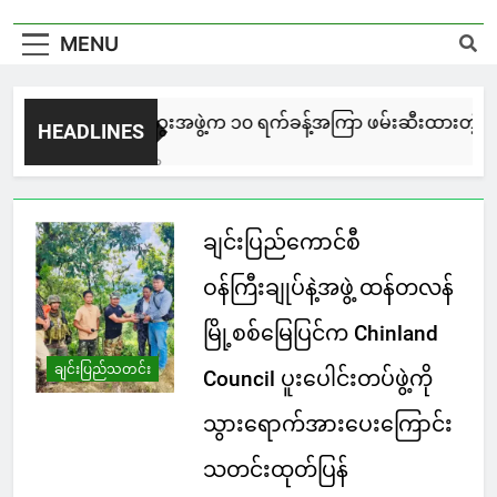
MENU
NUG မကွေးအဖွဲ့က ၁၀ ရက်ခန့်အကြာ ဖမ်းဆီးထားတဲ့ CPU / CPA 
HEADLINES
2 Hours Ago
ချင်းပြည်ကောင်စီ
ဝန်ကြီးချုပ်နဲ့အဖွဲ့ ထန်တလန်
မြို့စစ်မြေပြင်က Chinland
ချင်းပြည်သတင်း
Council ပူးပေါင်းတပ်ဖွဲ့ကို
သွားရောက်အားပေးကြောင်း
သတင်းထုတ်ပြန်