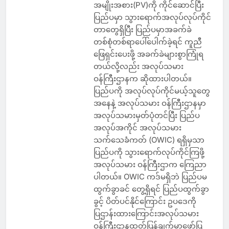
အမျိုးအစား(PV)ကို ကိုင်ဆောင်ပြီး
ပြည်ပမှာ သွားရောက်အလုပ်လုပ်ကိုင်
တာတွေရှိပြီး ပြည်ပမှာအခက်ခဲ
တစ်စုံတစ်ရာပေါ်ပေါက်ခဲ့ရင် ကူညီ
ဖြေရှင်းပေးဖို့ အခက်ခဲများစွာကြုံရ
တယ်လို့လည်း အလုပ်သမား
ဝန်ကြီးဌာနက ဆိုထားပါတယ်။
ပြည်ပကို အလုပ်လုပ်ကိုင်မယ့်သူတွေ
အနေနဲ့ အလုပ်သမား ဝန်ကြီးဌာနမှာ
အလုပ်သမားမှတ်ပုံတင်ပြီး ပြည်ပ
အလုပ်အကိုင် အလုပ်သမား
သက်သေခံကတ် (OWIC) ရရှိမှသာ
ပြည်ပကို သွား​ရောက်လုပ်ကိုင်ကြဖို့
အလုပ်သမား ဝန်ကြီးဌာက ကြေညာ
ပါတယ်။ OWIC ကဒ်မရှိဘဲ ပြည်ပမ
ထွက်ခွာခင် တွေ့ရှိရင် ပြည်ပထွက်ခွာ
ခွင့် ပိတ်ပင်နိုင်ကြောင်း ဥပဒေကို
ပြဌာန်းထားကြောင်းအလုပ်သမား
ဝန်ကြီးဌာနထုတ်ပြန်ချက်မှာဖော်ပြ