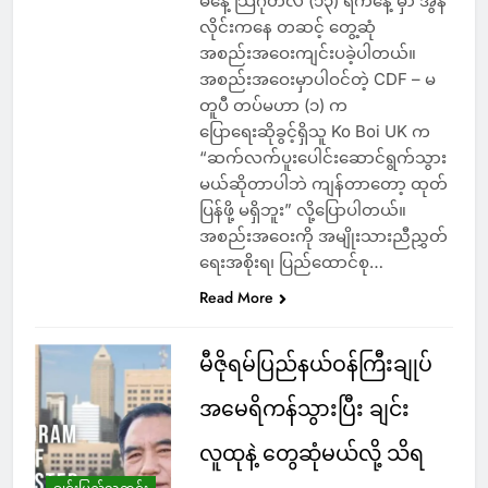
မနေ့ သြဂုတ်လ (၁၃) ရက်နေ့ မှာ အွန်
လိုင်းကနေ တဆင့် တွေ့ဆုံ
အစည်းအဝေးကျင်းပခဲ့ပါတယ်။
အစည်းအဝေးမှာပါဝင်တဲ့ CDF – မ
တူပီ တပ်မဟာ (၁) က
ပြောရေးဆိုခွင့်ရှိသူ Ko Boi UK က
“ဆက်လက်ပူးပေါင်းဆောင်ရွက်သွား
မယ်ဆိုတာပါဘဲ ကျန်တာတော့ ထုတ်
ပြန်ဖို့ မရှိဘူး” လို့ပြောပါတယ်။
အစည်းအဝေးကို အမျိုးသားညီညွှတ်
ရေးအစိုးရ၊ ပြည်ထောင်စု…
Read More
မီဇိုရမ်ပြည်နယ်ဝန်ကြီးချုပ်
အမေရိကန်သွားပြီး ချင်း
လူထုနဲ့ တွေဆုံမယ်လို့ သိရ