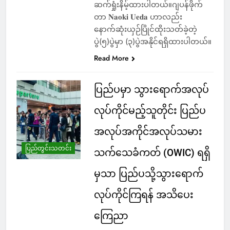
ဆက်ရှုံးနိမ့်ထားပါတယ်။ဂျပန်ဖိုက်
တာ 𝐍𝐚𝐨𝐤𝐢 𝐔𝐞𝐝𝐚 ဟာလည်း
နောက်ဆုံးယှဉ်ပြိုင်ထိုးသတ်ခဲ့တဲ့
ပွဲ(၅)ပွဲမှာ (၃)ပွဲအနိုင်ရရှိထားပါတယ်။
Read More
ပြည်ပမှာ သွားရောက်အလုပ်
လုပ်ကိုင်မည့်သူတိုင်း ပြည်ပ
အလုပ်အကိုင်အလုပ်သမား
ပြည်တွင်းသတင်း
သက်သေခံကတ် (OWIC) ရရှိ
မှသာ ပြည်ပသို့သွားရောက်
လုပ်ကိုင်ကြရန် အသိပေး
ကြေညာ