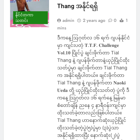
Thang အနိုင်ရရှိ
နိုင်ငံတကာ
admin
2 years ago
0
1
သတင်း
mins
ဒီကနေ့ဩဂုတ်လ ၁၆ ရက် ဂျပန်နိုင်ငံ
မှာ ကျင်းပတဲ့ 𝐓.𝐓.𝐅. 𝐂𝐡𝐚𝐥𝐥𝐞𝐧𝐠𝐞
𝐕𝐨𝐥.𝟏𝟎 ပြိုင်ပွဲ ချင်းဖိုက်တာ Tial
Thang နဲ့ ဂျပန်ဖိုက်တာနဲ့ယှဉ်ပြိုင်ထိုး
သတ်ပွဲမှာ ချင်းဖိုက်တာ Tial Thang
က အနိုင်ရရှိပါတယ်။ ချင်းဖိုက်တာ
Tial Thang နဲ့ ဂျပန်ဖိုက်တာ 𝐍𝐚𝐨𝐤𝐢
𝐔𝐞𝐝𝐚 တို့ ယှဉ်ပြိုင်ထိုးသတ်တဲ့ ပွဲကို ဒီ
ကနေ့ သြဂုတ်လ ၁၆ ရက်နေ့ မြန်မာ
စံတော်ချိန် ညနေ ၄ နာရီဝန်းကျင်မှာ
ထိုးသတ်ခဲ့တာလည်းဖြစ်ပါတယ်။
Tial Thang ဟာနောက်ဆုံးယှဉ်ပြိုင်
ထိုးသတ်ခဲ့တဲ့ပွဲ(၅)ပွဲမှာ (၃)ပွဲသာ
အနိုင်ရရှိထားပြီး နောက်ဆုံး(၂)ပွဲ