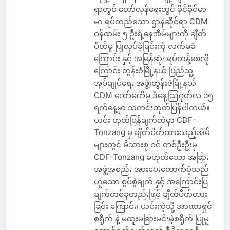
ရာတွင် တော်လှန်ရေးတွင် ခိုင်ခိုင်မာ
မာ ရပ်တည်သော ဌာနဆိုင်ရာ CDM
ဝန်ထမ်း ၅ ဦးရဲ့နေအိမ်များကို ချိတ်
ပိတ်မှု ပြုလုပ်ခဲ့ခြင်းကို လက်မခံ
ကြောင်း နှင့် အမြန်ဆုံး ရပ်တန့်စေလို
ကြောင်း တွန်းဇံမြို့နယ် ပြည်သူ့
အုပ်ချုပ်ရေး အဖွဲ့၊တွန်းဇံမြို့နယ်
CDM ကော်မတီမှ ဒီနေ့ဩဂုတ်လ ၁၅
ရက်နေ့မှာ သတင်းထုတ်ပြန်ပါတယ်။
ယင်း ထုတ်ပြန်ချက်ထဲမှာ CDF-
Tonzang မှ ချိတ်ပိတ်ထားသည့်အိမ်
များတွင် မိသားစု ဝင် တစ်ဦးဦးမှ
CDF-Tonzang မဟုတ်သော အခြား
အဖွဲ့အစည်း အားပေးထောက်ပံ့သည်
ဟူသော စွပ်စွဲချက် နှင့် အကြောင်းပြ
ချက်တစ်ခုတည်းဖြင့် ချိတ်ပိတ်ထား
ခြင်း ကြောင်း၊ ယင်းကဲ့သို့ အာဏာရှင်
စရိုက် နဲ့ မထူးမခြားမင်းမဲ့စရိုက် ပြုမူ