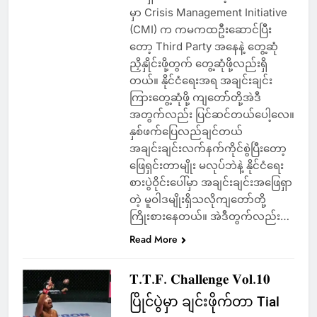
မှာ Crisis Management Initiative
(CMI) က ကမကထဦးဆောင်ပြီး
တော့ Third Party အနေနဲ့ တွေ့ဆုံ
ညှိနှိုင်းဖို့တွက် တွေ့ဆုံဖို့လည်းရှိ
တယ်။ နိုင်ငံရေးအရ အချင်းချင်း
ကြားတွေ့ဆုံဖို့ ကျတော််တို့အဲဒီ
အတွက်လည်း ပြင်ဆင်တယ်ပေါ့လေ။
နှစ်ဖက်ပြေလည်ချင်တယ်
အချင်းချင်းလက်နက်ကိုင်စွဲပြီးတော့
ဖြေရှင်းတာမျိုး မလုပ်ဘဲနဲ့ နိုင်ငံရေး
စားပွဲဝိုင်းပေါ်မှာ အချင်းချင်းအဖြေရှာ
တဲ့ မူဝါဒမျိုးရှိသလိုကျတော်တို့
ကြိုးစားနေတယ်။ အဲဒီတွက်လည်း…
Read More
𝐓.𝐓.𝐅. 𝐂𝐡𝐚𝐥𝐥𝐞𝐧𝐠𝐞 𝐕𝐨𝐥.𝟏𝟎
ပြိုင်ပွဲမှာ ချင်းဖိုက်တာ Tial