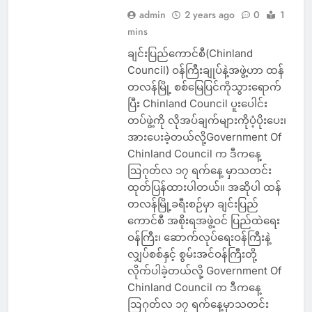
admin
2 years ago
0
1
mins
ချင်းပြည်ကောင်စီ(Chinland
Council) ဝန်ကြီးချုပ်နဲ့အဖွဲ့ဟာ ထန်
တလန်မြို့ စစ်မြေပြင်ကိုသွားရောက်
ပြီး Chinland Council ပူးပေါင်း
တပ်ဖွဲ့ကို လိုအပ်ချက်များကိုပံ့ပိုးပေး၊
အားပေးခဲ့တယ်လို့Government Of
Chinland Council က ဒီကနေ့
ဩဂုတ်လ ၁၇ ရက်နေ့ မှာသတင်း
ထုတ်ပြန်ထားပါတယ်။ အဆိုပါ ထန်
တလန်မြို့ခရီးစဉ်မှာ ချင်းပြည်
ကောင်စီ အစိုးရအဖွဲ့ဝင် ပြည်ထဲရေး
ဝန်ကြီး၊ ဆောက်လုပ်ရေးဝန်ကြီးနဲ့
လျှပ်စစ်နှင့် စွမ်းအင်ဝန်ကြီးတို့
လိုက်ပါခဲ့တယ်လို့ Government Of
Chinland Council က ဒီကနေ့
ဩဂုတ်လ ၁၇ ရက်နေ့မှာသတင်း