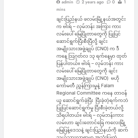
admin
2 years ago
0
1
mins
ချင်းပြည်နယ် ဖလမ်းမြို့နယ်အတွင်း
က ဗါးရ် – လုမ်ဘန်း အကြား ကား
လမ်းပေါ် မြေပြိုတာတွေကို ပြုပြင်
ဆောင်ရွက်ပြီးစီးပြီလို့ ချင်း
အမျိုးသားအဖွဲ့ချုပ် (CNO) က ဒီ
ကနေ့ သြဂုတ်လ ၁၃ ရက်နေ့မှာ ထုတ်
ပြန်ပါတယ်။ ဗါးရ် – လုမ်ဘန်း ကား
လမ်းပေါ် မြေပြိုတာတွေကို ချင်း
အမျိုးသားအဖွဲ့ချုပ် (CNO) ဗဟို
ကော်မတီ ညွှန်ကြားမှုနဲ့ Falam
Regional Committee ကနေ တာဝန်
ယူ ဆောင်ရွက်ခဲ့ပြီး ပြီးခဲ့တဲ့ရက်ကဘဲ
ပြုပြင်ဆောင်ရွက်မှု ပြီးစီးခဲ့တယ်လို့
သိရပါတယ်။ ဗါးရ် – လုမ်ဘန်းကား
လမ်းဟာ ချင်းတောင်ခြေ ကလေးမြို့
မြေပြန့်ဒေသနဲ့ ချင်းပြည်နယ်ကို ဆက်
သွယ်သွားလာရာမှာ အသုံးပြုတဲ့