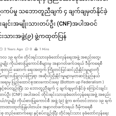
်းကပ်မှု သဘောတူညီချက် ၄ ချက်ချမှတ်နိုင်ခဲ့
းချင်းအမျိုးသားတပ်ဦး (CNF)အပါအဝင်
င်းသားအဖွဲ့(၉) ဖွဲ့ကထုတ်ပြန်
2 Years Ago
0
1 Mins
 ၁၉ ရက်။ တိုင်းရင်းသားခုခံတော်လှန်ရေးအဖွဲ့ အစည်းတွေ၊
ူမျိုး ကိုယ်စားပြုကောင်စီများမှ အနာဂတ်ဖက်ဒရယ် ဒီမိုကရေစီ
စုတည် ဆောက် ရေးအတွက် ကြိုတင်ပြင်ဆင်ညှိနှိုင်းမှုများကို
်ကျင်းပပြုလုပ်ခဲ့ကြရာ အဆိုပါညှိနှိုင်းမှုများမှတဆင့်ပြည်နယ်
ရေးမှ ပြည်ထောင်စုအားကောင်းရေး (Bottom up Federalism )
ုနှင့်စပ်လျဉ်းပြီး သ ဘောတူညီချက် ၄ ချက်ချမှတ်နိုင်ခဲ့ ကြောင်းချင်း
တပ်ဦး (CNF) အပါအဝင် တိုင်းရင်းသားခုခံတော်လှန်ရေးအဖွဲ့ အစည်း
ယ်/လူမျိုး ကိုယ်စားပြုကောင်စီ အဖွဲ့ (၉) ဖွဲ့က စက်တင်ဘာလ ၁၉ ရက်
ဘောထားထုတ်ပြန်ပါတယ်။ အနာဂတ်ဖက်ဒရယ် ဒီမိုကရေစီ
စု တည်ဆောက်ရေး နှင့်စပ်လျဉ်းပြီး တိုင်းရင်းသား ခုခံတော်လှန်ရေး