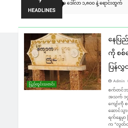
းချီကား ကနေဒါမှာ ဒေါ်လာ ၁,၈၀၀ နဲ့ ရောင်းထွက်
ပလ
HEADLINES
1 
နေပြည်
ကို စစ်
ပြန်လွ
Admin
ပြည်တွင်းသတင်း
စက်တင်ဘာ
အသက် ၁၄ န
ကျော်ကို
ဆောင်သွာ
ရက်နေ့မှ
က “လွတ်တ