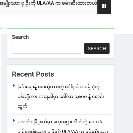
ို ULA/AA က ဖမ်းဆီးထားတယ်လို့သိရ
စစ်ကော်မရှ
2 Days Ago
Search
SEARCH
Recent Posts
မြင်းချေးနဲ့ ရေးဆွဲထားတဲ့ ဒေါ်နယ်ထရမ့် ပုံတူ
ပန်းချီကား ကနေဒါမှာ ဒေါ်လာ ၁,၈၀၀ နဲ့ ရောင်း
ထွက်
ပလက်ဝမြို့နယ်မှာ လှေအဌားလိုက်တဲ့ ဒေသခံ
ချင်းအမျိုးသား ၄ ဦးကို ULA/AA က ဖမ်းဆီးထား