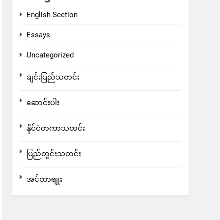
English Section
Essays
Uncategorized
ချင်းပြည်သတင်း
ဆောင်းပါး
နိုင်ငံတကာသတင်း
ပြည်တွင်းသတင်း
အင်တာဗျုး