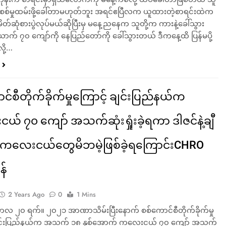
ာ စစ်မှုထမ်းဖို့ခေါ်တာမဟုတ်ဘူး အရင်ဧပြီလက ယူထားတဲ့စာရင်းထဲက
ိတ်ဆုံစားပွဲလုပ်မယ်ဆိုပြီးမှ မနေ့ညနေက သူတို့က ကားနဲ့ခေါ်သွား
် ၇၀ ကျော်ကို နေပြည်တော်ကို ခေါ်သွားတယ် ဒီကနေ့ထိ ပြန်မပို့
ို့…
င်စီတိုက်ခိုက်မှုကြောင့် ချင်းပြည်နယ်က
် ၇၀ ကျော် အသက်ဆုံးရှုံးခဲ့ရကာ ဒါဇင်နဲ့ချီ
်းကလေးငယ်တွေမိဘမဲ့ဖြစ်ခဲ့ရကြောင်းCHRO
န်
2 Years Ago
0
1 Mins
 ၂၀ ရက်။ ၂၀၂၁ အာဏာသိမ်းပြီးနောက် စစ်ကောင်စီတိုက်ခိုက်မှု
ချင်းပြည်နယ်က အသက် ၁၈ နှစ်အောက် ကလေးငယ် ၇၀ ကျော် အသက်