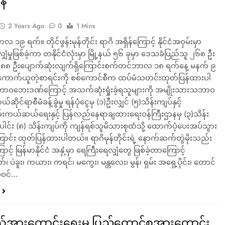
န်
2 Years Ago
0
1 Mins
၁၉ ရက်။ တိုင်ဖွန်းမုန်တိုင်း ရာဂိ အရှိန်ကြောင့် နိုင်ငံအဝှမ်းမှာ
ှံမှုဖြစ်ခဲ့ကာ တနိုင်ငံလုံးမှာ မြို့နယ် ၅၆ ခုမှာ ဒေသခံပြည်သူ ၂၆၈ ဦး
း၊၈၈ ဦးပျောက်ဆုံးလျက်ရှိကြောင်းစက်တင်ဘာလ ၁၈ ရက်နေ့ မနက် ၉
ကောက်ယူတဲ့စာရင်းကို စစ်ကောင်စီက ထပ်မံသတင်းထုတ်ပြန်ထားပါ
ဝဘေးဒဏ်ကြောင့် အသက်ဆုံးရှုံးခဲ့ရသူများကို အမျိုးသားသဘာဝ
ဆိုင်ရာစီမံခန့်ခွဲမှု ရန်ပုံငွေမှ (၁)ဦးလျှင် (၅)သိန်းကျပ်နှင့်
မ်းကယ်ဆယ်ရေးနှင့် ပြန်လည်နေရာချထားရေးဝန်ကြီးဌာနမှ (၃)သိန်း
ပေါင်း (၈) သိန်းကျပ်ကို ကျန်ရစ်သူမိသားစုထံသို့ ထောက်ပံ့ပေးအပ်သွား
ောင်း ထုတ်ပြန်ထားပါတယ်။ ရာဂိမုန်တိုင်းရဲ့ နောက်ဆက်တွဲမိုးသည်း
့် မြန်မာနိုင်ငံ အနှံ့မှာ ရေကြီးရေလျှံတွေ ဖြစ်ခဲ့တာကြောင့်
၊ ပဲခူး၊ ကယား၊ ကရင်၊ မကွေး၊ မန္တလေး၊ မွန်၊ ရှမ်း အရှေ့ပိုင်း၊ တောင်
အဝင်…
ယ်အားကောင်းရေးမှ ပြည်ထောင်စုအားကောင်း