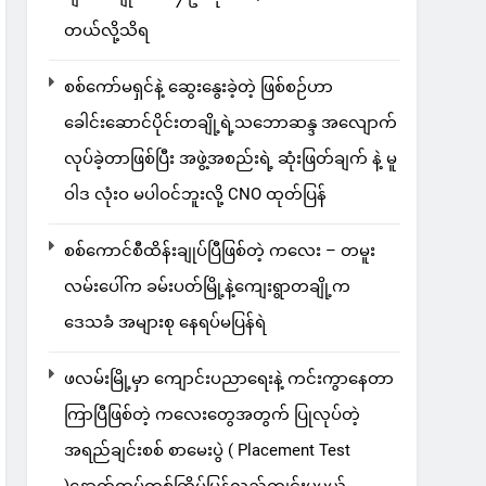
တယ်လို့သိရ
စစ်ကော်မရှင်နဲ့ ဆွေးနွေးခဲ့တဲ့ ဖြစ်စဉ်ဟာ
ခေါင်းဆောင်ပိုင်းတချို့ရဲ့သဘောဆန္ဒ အလျောက်
လုပ်ခဲ့တာဖြစ်ပြီး အဖွဲ့အစည်းရဲ့ ဆုံးဖြတ်ချက် နဲ့ မူ
ဝါဒ လုံးဝ မပါဝင်ဘူးလို့ CNO ထုတ်ပြန်
စစ်ကောင်စီထိန်းချုပ်ပြီဖြစ်တဲ့ ကလေး – တမူး
လမ်းပေါ်က ခမ်းပတ်မြို့နဲ့ကျေးရွာတချို့က
ဒေသခံ အများစု နေရပ်မပြန်ရဲ
ဖလမ်းမြို့မှာ ကျောင်းပညာရေးနဲ့ ကင်းကွာနေတာ
ကြာပြီဖြစ်တဲ့ ကလေးတွေအတွက် ပြုလုပ်တဲ့
အရည်ချင်းစစ် စာမေးပွဲ ( Placement Test