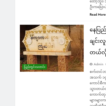
တော့ဘူး၊ အ
ဦးကပြောပ
Read More
နေပြည်
ချင်းလူ
တယ်လိ
Admin
ပြည်တွင်းသတင်း
စက်တင်ဘာ
အသက် ၁၄ န
ကောင်စီက 
သွားတယ်လ
ကောက်တုန
များများက
သူတို့အဲဒ