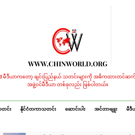
WWW.CHINWORLD.ORG
ld မီဒီယာကတော့ ချင်းပြည်နယ် သတင်းများကို အဓိကထားတင်ဆက်န
အဖွဲ့ဝင်မီဒီယာ တစ်ခုလည်း ဖြစ်ပါတယ်။
သတင်း
နိုင်ငံတကာသတင်း
ဆောင်းပါး
အင်တာဗျူး
မီဒီ