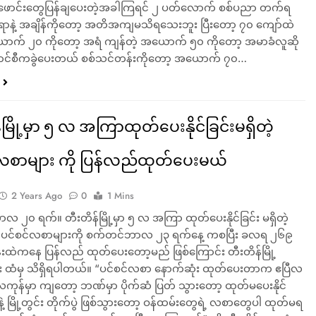
ဖောင်းတွေပြန်ချပေးတဲ့အခါကြရင် ၂ ပတ်လောက် စစ်ပညာ တက်ရ
ရာနဲ့ အချိန်ကိုတော့ အတိအကျမသိရသေးဘူး ပြီးတော့ ၇၀ ကျော်ထဲ
က် ၂၀ ကိုတော့ အရံ ကျန်တဲ့ အယောက် ၅၀ ကိုတော့ အမာခံလူဆို
ကောင်စီကခွဲပေးတယ် စစ်သင်တန်းကိုတော့ အယောက် ၇၀…
မြို့မှာ ၅ လ အကြာထုတ်ပေးနိုင်ခြင်းမရှိတဲ့
လစာများ ကို ပြန်လည်ထုတ်ပေးမယ်
2 Years Ago
0
1 Mins
 ၂၀ ရက်။ တီးတိန်မြို့မှာ ၅ လ အကြာ ထုတ်ပေးနိုင်ခြင်း မရှိတဲ့
ား ပင်စင်လစာများကို စက်တင်ဘာလ ၂၃ ရက်နေ့ ကစပြီး ခလရ ၂၆၉
်းထဲကနေ ပြန်လည် ထုတ်ပေးတော့မည် ဖြစ်ကြောင်း တီးတိန်မြို့
 ထံမှ သိရှိရပါတယ်။ “‌‌ပင်စင်လစာ နောက်ဆုံး ထုတ်ပေးတာက ဧပြီလ
လကုန်မှာ ကျတော့ ဘဏ်မှာ ပိုက်ဆံ ပြတ် သွားတော့ ထုတ်မပေးနိုင်
နဲ့ မြို့တွင်း တိုက်ပွဲ ဖြစ်သွားတော့ ဝန်ထမ်းတွေရဲ့ လစာတွေပါ ထုတ်မရ