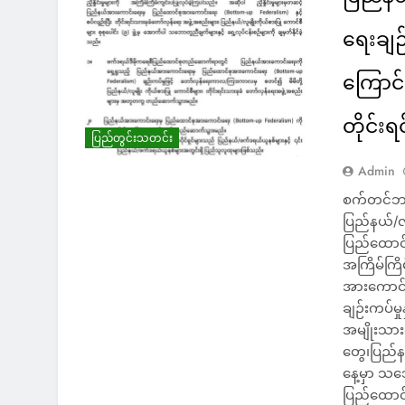
ရေးချဉ
ကြောင်
တိုင်းရ
ပြည်တွင်းသတင်း
Admin
စက်တင်ဘာလ
ပြည်နယ်/လ
ပြည်ထောင်
အကြိမ်ကြိမ
အားကောင်း
ချဉ်းကပ်မှ
အမျိုးသား
တွေ၊ပြည်န
နေ့မှာ သ
ပြည်ထောင်