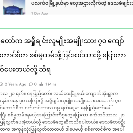
က်ဝမြို့နယ်မှာ လှေအဌားလိုက်တဲ့ ဒေသခံချင်းအမျိုးသား ၄ ဦးက
Day Ago
တော်က အရှိုချင်းလူမျိုးအမျိုးသား ၇၀ ကျော်
ကောင်စီက စစ်မှုထမ်းဖို့ပြင်ဆင်ထားဖို့ ပြောကာ
ှတ်ပေးတယ်လို့ သိရ
2 Years Ago
0
1 Mins
လ ၂၁ ရက်။ နေပြည်တော်၊ လယ်ဝေးမြို့နယ်၊ကျောက်အိုးရွာက
ှစ်ကနေ ၄၀ အကြားရှိ အရှိုချင်းလူမျိုး အမျိုးသားအယောက် ၇၀
 စစ်ကောင်စီက စက်တင်ဘာလ ၁၉ ရက်နေ့မှာ နေပြည်တော်ခေါ်
းပြီး စစ်မှုထမ်းရမယ့်အကြောင်းကိစ္စတွေပြောကာ စက်တင်ဘာလ ၂၀
ာ ပြန်လွှတ်ပေးခဲ့တယ်လို့ ဒေသခံတွေဆီကသိရပါတယ်။ ဒေသခံတစ်ဦး
ာက အကုန်လုံးပြန်လွှတ်လာတယ် ဒါပေမယ့် စစ်ကောင်စီက အပေါ်