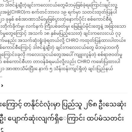
ဲ့ရကာ ဒါဇင်နဲ့ချီတဲ့ချင်းကလေးငယ်တွေမိဘမဲ့ဖြစ်ခဲ့ရကြောင်းချင်းလူ့
ေးအဖွဲ့(CHRO)က စက်တင်ဘာလ ၁၉ ရက်မှာ သတင်းထုတ်ပြန်ပါ
ခုနှစ် စစ်အာဏာသိမ်းမှုဖြစ်ပွားတဲ့နောက်ပိုင်း စစ်ကောင်စီရဲ့
ိုက်ခိုက်မှု၊ လက်နက် ကြီးပစ်ခတ်မှု၊ မြေမြုပ်မိုင်းတွေနဲ့ အခြားသော
မှုတွေကြောင့် အသက် ၁၈ နှစ်မပြည့်သေးတဲ့ ချင်းကလေးငယ် ၇၃
မနည်း အသက်ဆုံးရှုံးခဲ့ရတယ်လို့ CHRO ကထုတ်ပြန်ထားပါတယ်။
စ်ကောင်စီကြောင့် ဒါဇင်နဲ့ချီတဲ့ ချင်းကလေးငယ်တွေ မိဘမဲ့ဘဝကို
ဲ့ရကြောင်း၊ခုလို ကလေးသူငယ်တွေအပေါ် ကျူးလွန်တဲ့ စစ်ရာဇဝတ်မှု
 စစ်ကောင်စီဟာ တာဝန်ခံရမယ်လို့လည်း CHRO ကဖော်ပြထားပါ
 အာဏာသိမ်းပြီး ေနာက် ၅ သိန်း၀န်းကျင်ရှိတဲ့ ချင်းပြည်နယ်
့…
ြောင့် တနိုင်ငံလုံးမှာ ပြည်သူ ၂၆၈ ဦးသေဆုံး
၈ ဦး ပျောက်ဆုံးလျက်ရှိေကြာင်း ထပ်မံသတင်း