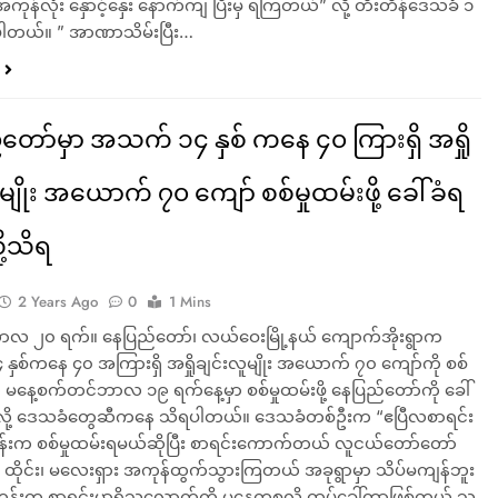
ကုန်လုံး နှောင့်နှေး နောက်ကျ ပြီးမှ ရကြတယ်” လို့ တီးတိန်ဒေသခံ ၁
ါတယ်။ ” အာဏာသိမ်းပြီး…
တော်မှာ အသက် ၁၄ နှစ် ကနေ ၄၀ ကြားရှိ အရှို
မျိုး အယောက် ၇၀ ကျော် စစ်မှုထမ်းဖို့ ခေါ်ခံရ
ု့သိရ
2 Years Ago
0
1 Mins
လ ၂၀ ရက်။ နေပြည်တော်၊ လယ်ဝေးမြို့နယ် ကျောက်အိုးရွာက
ှစ်ကနေ ၄၀ အကြားရှိ အရှိုချင်းလူမျိုး အယောက် ၇၀ ကျော်ကို စစ်
မနေ့စက်တင်ဘာလ ၁၉ ရက်နေ့မှာ စစ်မှုထမ်းဖို့ နေပြည်တော်ကို ခေါ်
ို့ ဒေသခံတွေဆီကနေ သိရပါတယ်။ ဒေသခံတစ်ဦးက “ဧပြီလစာရင်း
်းက စစ်မှုထမ်းရမယ်ဆိုပြီး စာရင်းကောက်တယ် လူငယ်တော်တော်
 ထိုင်း၊ မလေးရှား အကုန်ထွက်သွားကြတယ် အခုရွာမှာ သိပ်မကျန်ဘူး
ီတုန်းက စာရင်းမှာရှိသလောက်ကို မနေ့ကစလို့ ထပ်ခေါ်တာဖြစ်တယ် သူ