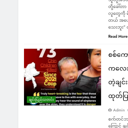
တို့ခေါ်တ
လူတွေကို မ
တယ် အယောက
သေးဘူး” လ
Read More
စစ်ကော
ကလေးငယ
တဲ့ချင
ထုတ်ပြ
ချင်းပြည်သတင်း
Admin
စက်တင်ဘာလ
ကြောင့် 