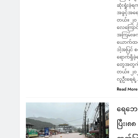
ဆုံးရှုံးခ
အခွင့်အရ
တယ်။ ၂၀၂၁ 
လေကြောင်းတ
အကြမ်းဖက်
ယောက်ထက်
ဒါ့အပြင် စ
ရောက်ရှိခ
တွေအတွက်
တယ်။ ၂၀၂၁
လူဦးရေရဲ
Read More
ရေဘေးက
ပြီး၊၈