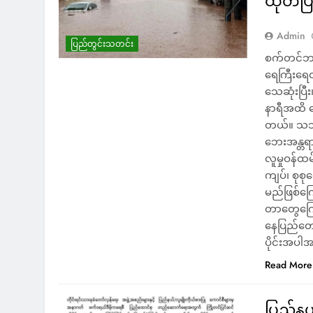
ထုတ်ပြ
Admin
ပြည်တွင်းသတင်း
စက်တင်ဘာလ 
ရေကြီးရေလျ
သေဆုံးပြီ
နာရီအထိ 
တယ်။ သဘာ
ဘေးအန္တရာယ်
လူမှုဝန်ထ
ကျပ်၊ စုစု
မည်ဖြစ်ကြ
တာတွေကြောင
နေပြည်တော်
ပိုင်းအပါ
Read More
ပြည်န