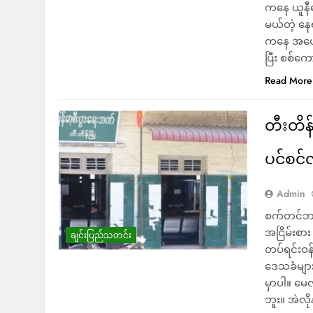
ကနေ ယူနီ
မယ်တဲ့ နေ
ကနေ အယော
ပြီး စစ်
Read More
တီးတိန်
ပင်စင်
Admin
စက်တင်ဘာလ
အငြိမ်းစ
ချင်းပြည်သတင်း
တပ်ရင်းဝန
ဒေသခံများ
မှာပါ။ မေ
ဘူး။ အဲလို