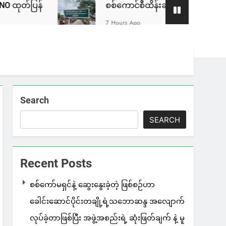
စစ်ကောင်စီထိန်းချုပ်ပြီဖြစ်တဲ့ ကလေး – တမူးလမ်းပေါ
7 Hours Ago
Search
SEARCH
Recent Posts
စစ်ကော်မရှင်နဲ့ ဆွေးနွေးခဲ့တဲ့ ဖြစ်စဉ်ဟာ
ခေါင်းဆောင်ပိုင်းတချို့ရဲ့သဘောဆန္ဒ အလျောက်
လုပ်ခဲ့တာဖြစ်ပြီး အဖွဲ့အစည်းရဲ့ ဆုံးဖြတ်ချက် နဲ့ မူ