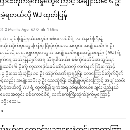
င်းတိုက်ခိုက်မှုတွေကြောင့် အမျိုးသမီး ၆ ဦး
ခဲ့ရတယ်လို့ WJ ထုတ်ပြန်
2 Months Ago
0
1 Mins
ရက်။ ချင်းပြည်နယ်အတွင်း စစ်ကောင်စီရဲ့ လက်နက်ကြီးနဲ့
ိုက်ခိုက်မှုတွေကြောင့် ပြီးခဲ့တဲ့မေလအတွင်း အမျိုးသမီး ၆ ဦး
ရတယ်လို့ တရားမျှတမှုအတွက် အမျိုးသမီးများအဖွဲ့အစည်း ( WJ) ရဲ့
ရက်နေ့ ထုတ်ပြန်ချက်အရ သိရပါတယ်။ စစ်ကိုင်းတိုင်းအတွင်းမှာ
ုးသမီး ၆ ဦးကို လူသားဒိုင်းဖမ်းဆီးခဲ့သလို လက်နက်ကြီးကြောင့်
 ၃ ဦးသေဆုံးခဲ့ပြီး ၁၀ ဦး ထိခိုက်ဒဏ်ရာရခဲ့ပြီး လေကြောင်းတိုက်ခိုက်
င့်လည်း အမျိုးသမီး ၃ ဦး သေဆုံးပြီး မြေမြှုုပ်မိုင်းကြောင့် အမျိုးသမီး
ံးခဲ့တယ်လို့ WJ ရဲ့ ထုတ်ပြန်ချက်အရ သိရပါတယ်။ ချင်းပြည်နယ်
 မေလအတွင်း စစ်ကောင်စီရဲ့ လက်နက်ကြီးတိုက်ခိုက်မှုကြောင့်
း ၁ဦး သေ၊…
ြည်နယ်မှာ ကျောင်းပညာရေးနဲ့ကင်းကွာတာကြာ