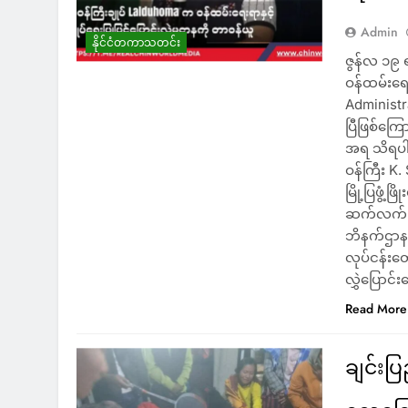
Admin
နိုင်ငံတကာသတင်း
ဇွန်လ ၁၉ ရ
ဝန်ထမ်းရေး
Administr
ပြီဖြစ်ကြ
အရ သိရပါ
ဝန်ကြီး K
မြို့ပြဖွံ
ဆက်လက်ကြီ
ဘိနက်ဌာနက
လုပ်ငန်းတွ
လွှဲပြောင
Read More
ချင်းပ