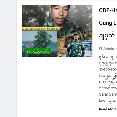
CDF-Ha
Cung L
ချမှတ်
Admin
ချင်းပြည်သတင်း
ဇွန်လ ၁၉ 
ဒုဥက္ကဌဟေ
အထွေထွေအတ
(၁၀)နှစ် ပ
တော်လှန်ရ
သတင်းထုတ
Salai San
law ( ပုဒ်
Read More