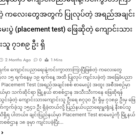
်တဲ့ ကလေးတွေအတွက် ပြုလုပ်တဲ့ အရည်အချင်း
မေးပွဲ (placement test) ဖြေဆိုတဲ့ ကျောင်းသား
းသူ ၇၁၈၉ ဦး ရှိ
2 Months Ago
0
1 Mins
 ရက်။ ကျောင်းပညာရေးနဲ့ကင်းကွာတာကြာပြီဖြစ်တဲ့ ကလေးတွေ
်လ ၁၅ ရက်နေ့မှ ၁၉ ရက်နေ့ အထိ ပြုလုပ် ကျင်းပခဲ့တဲ့ အခြေခံပညာ
ဲ့ Placement Test (အရည်အချင်းစစ် စာမေးပွဲ) အထူး အစီအစဉ်မှာ
နယ်မှာ သက်ဆိုင်ရာ မြို့နယ် စာစစ်ဌာန အသီးသီးကနေ ဖြေဆိုရန်
သွင်းခဲ့တဲ့ ကျောင်းသားကျောင်းသူ ဦးရေ ၈၇၃၀ ဦး ရှိမှ ၇၁၈၉ ဦးမှ ဖြေ
ပျက်ကွက်ခဲ့သူ ၁၅၄၁ ဦး ရှိခဲ့တယ်လို့ ပြည်နယ်ပညာရေးမှူးရုံးနဲ့ နီးစပ်သူ
ိရှိရ ပါတယ်။ ချင်းပြည်နယ်မှာ Placement Test စာမေးပွဲကို မြို့နယ်
စစ်ဌာန ၁၈ ခုမှာ ကျင်းပခဲ့ပြီး…