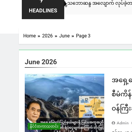
ောင်ပိုင်းတချို့ရဲ့သဘောဆန္ဒ အလျောက် လုပ်ခဲ့တာဖြစ်ပြီး အဖွဲ့အစည်း
HEADLINES
Home
2026
June
Page 3
June 2026
အရှေ့မ
စီမံကိန်
ဝန်ကြီး
Admin
နိုင်ငံတကာသတင်း