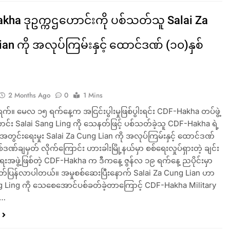
kha ဒုဥက္ကဌဟောင်းကို ပစ်သတ်သူ Salai Za
ian ကို အလုပ်ကြမ်းနှင့် ထောင်ဒဏ် (၁၀)နှစ်
2 Months Ago
0
1 Mins
ရက်။ မေလ ၁၅ ရက်နေ့က အငြင်းပွါးမှုဖြစ်ပွါးရင်း CDF-Hakha တပ်ဖွဲ့
ာင်း Salai Sang Ling ကို သေနတ်ဖြင့် ပစ်သတ်ခဲ့သူ CDF-Hakha ရဲ့
ွင်းရေးမှုး Salai Za Cung Lian ကို အလုပ်ကြမ်းနှင့် ထောင်ဒဏ်
ြစ်ဒဏ်ချမှတ် လိုက်ကြောင်း ဟားခါးမြို့နယ်မှာ စစ်ရေးလှုပ်ရှားတဲ့ ချင်း
ေးအဖွဲ့ဖြစ်တဲ့ CDF-Hakha က ဒီကနေ့ ဇွန်လ ၁၉ ရက်နေ့ ညပိုင်းမှာ
်ပြန်လာပါတယ်။ အမှုစစ်ဆေးပြီးနောက် Salai Za Cung Lian ဟာ
g Ling ကို သေစေအောင်ပစ်ခတ်ခဲ့တာကြောင့် CDF-Hakha Military
မ…