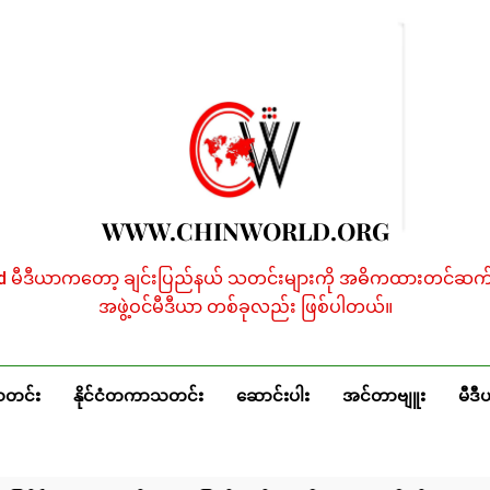
WWW.CHINWORLD.ORG
ld မီဒီယာကတော့ ချင်းပြည်နယ် သတင်းများကို အဓိကထားတင်ဆက်န
အဖွဲ့ဝင်မီဒီယာ တစ်ခုလည်း ဖြစ်ပါတယ်။
သတင်း
နိုင်ငံတကာသတင်း
ဆောင်းပါး
အင်တာဗျူး
မီဒီ