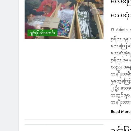
လေကြော
သေဆုံး
Admin
ချင်းပြည်သတင်း
ဇွန်လ ၁၉ 
လေကြောင်းတ
သေဆုံးခဲ့
ဇွန်လ ၁၈ 
လည်း အမျိ
အမျိုးသမီး
မှုတွေကြော
၂ ဦး သေဆု
အတွင်းမှာ
အမျိုးသာ
Read More
ချင်းပ