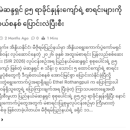
 မဲဆန္ဒရှင် ၉၅ ရာခိုင်နှုန်းကျော်ရဲ့ စာရင်းများကို
ယ်စနစ် ပြောင်းလဲပြီးစီး
2 Months Ago
0
1 Mins
က်။ အိန္ဒိယနိုင်ငံ၊ မီဇိုရမ်ပြည်နယ်မှာ အိန္ဒိယရွေးကောက်ပွဲကော်မရှင်
တစ်ဝန်း လုပ်ဆောင်နေတဲ့ ၂၀၂၆ ခုနှစ် အထူးမဲစာရင်း ပြန်လည်စစ်ဆေး
်း (SIR 2026) လုပ်ငန်းစဉ်အရ ပြည်နယ်မဲဆန္ဒရှင် စုစုပေါင်းရဲ့ ၉၅
်းကျော် ဖြစ်တဲ့ မဲဆန္ဒရှင် ၈ သိန်း ၇ သောင်း ၅ ထောင်ကျော်ရဲ့ စာရင်း
ုံစံတွေကို ဒီဂျစ်တယ်စနစ် အောင်မြင်စွာ ပြောင်းလဲနိုင်ခဲ့ပြီလို့
ူးတွဲရွေးကောက်ပွဲအရာရှိချုပ် Ethel Rothangpuii က ပြောကြားပါ
်ရှိသူတွေရဲ့ ပြောကြားချက်အရ ပြီးခဲ့တဲ့ ကြာသပတေးနေ့အထိ
ီးစီးမှုဟာ ပြည်နယ်မဲဆန္ဒရှင် စုစုပေါင်းရဲ့ ၉၅.၅၃ ရာခိုင်နှုန်းရှိပြီး နောင်
းကောက်ပွဲတွေအတွက် မဲစာရင်းပြုစုမှုလုပ်ငန်းစဉ်မှာ ကြီးမားတဲ့
စ်ခု ဖြစ်လာခဲ့ပါတယ်။ မီဇိုရမ်ပြည်နယ်ရဲ့ ခရိုင် ၁၁…