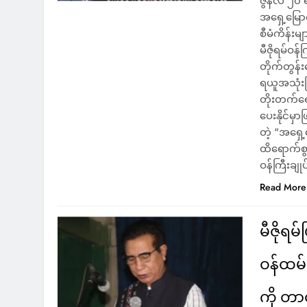
ဇွန်လ ၂၀ ရက
အရှေ့မြေ
စီမံကိန်းမျ
မီဇိုရမ်ဝန
တိုက်တွန်း
ရယူအသုံးပြ
တိုးတက်ရေး
ပေးနိုင်မှ
တဲ့ “အရှေ
ထိရောက်စွာ 
ဝန်ကြီးချ
Read More
မီဇိုရ
ဝန်ထမ်း
ကို တာ