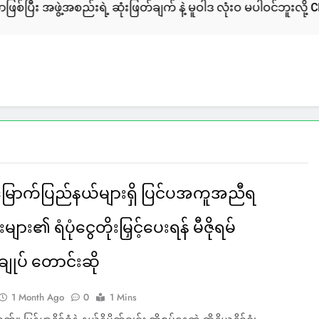
ရဲ့ ဆုံးဖြတ်ချက် နဲ့ မူဝါဒ လုံးဝ မပါဝင်ဘူးလို့ CNO ထုတ်ပြန်
ြောက်ပြည်နယ်များရှိ ပြင်ပအကူအညီရ
းများ၏ ရံပုံငွေတိုးမြှင့်ပေးရန် မီဇိုရမ်
ချုပ် တောင်းဆို
1 Month Ago
0
1 Mins