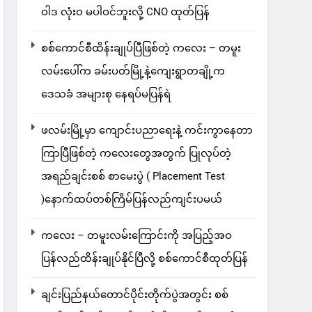
ဝါဒ လုံးဝ မပါဝင်ဘူးလို့ CNO ထုတ်ပြန်
စစ်ကောင်စီထိန်းချုပ်ပြီဖြစ်တဲ့ ကလေး – တမူး
လမ်းပေါ်က ခမ်းပတ်မြို့နဲ့ကျေးရွာတချို့က
ဒေသခံ အများစု နေရပ်မပြန်ရဲ
ဖလမ်းမြို့မှာ ကျောင်းပညာရေးနဲ့ ကင်းကွာနေတာ
ကြာပြီဖြစ်တဲ့ ကလေးတွေအတွက် ပြုလုပ်တဲ့
အရည်ချင်းစစ် စာမေးပွဲ ( Placement Test
)နောက်ထပ်တစ်ကြိမ်ပြန်လည်ကျင်းပမယ်
ကလေး – တမူးလမ်းကြောင်းကို အပြည့်အဝ
ပြန်လည်ထိန်းချုပ်နိုင်ပြီလို့ စစ်ကောင်စီထုတ်ပြန်
ချင်းပြည်နယ်တောင်ပိုင်းတိုက်ပွဲအတွင်း စစ်