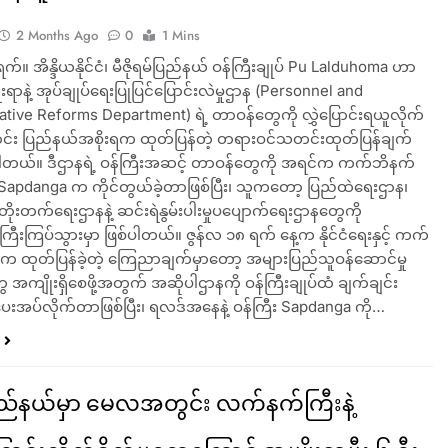
2 Months Ago
0
1 Mins
က်။ အိန္ဒိယနိုင်ငံ၊ မီဇိုရမ်ပြည်နယ် ဝန်ကြီးချုပ် Pu Lalduhoma ဟာ
ရာနဲ့ အုပ်ချုပ်ရေးပြုပြင်ပြောင်းလဲမှုဌာန (Personnel and
ative Reforms Department) ရဲ့ တာဝန်တွေကို လွှဲပြောင်းရယူလိုက်
ောင်း ပြည်နယ်အစိုးရက ထုတ်ပြန်တဲ့ တရားဝင်သတင်းထုတ်ပြန်ချက်
တယ်။ ဒီဌာနရဲ့ ဝန်ကြီးအဆင့် တာဝန်တွေကို အရင်က ကက်ဘိနက်
. Sapdanga က ကိုင်တွယ်ခဲ့တာဖြစ်ပြီး၊ သူကတော့ ပြည်ထဲရေးဌာန၊
့ဖြိုးတိုးတက်ရေးဌာနနဲ့ ဆင်းရဲနွမ်းပါးမှုပပျောက်ရေးဌာနတွေကို
းကြပ်သွားမှာ ဖြစ်ပါတယ်။ ဇွန်လ ၁၈ ရက် နေ့က နိုင်ငံရေးနှင့် ကက်
 ထုတ်ပြန်ခဲ့တဲ့ ကြေညာချက်မှာတော့ အများပြည်သူဝန်ဆောင်မှု
ေ အကျိုးရှိစေဖို့အတွက် အဆိုပါဌာနကို ဝန်ကြီးချုပ်ထံ ချက်ချင်း
်းပေးအပ်လိုက်တာဖြစ်ပြီး၊ ရလဒ်အနေနဲ့ ဝန်ကြီး Sapdanga ကို…
ြည်နယ်မှာ မေလအတွင်း လက်နက်ကြီးနဲ့