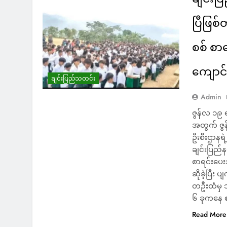
ပြီဖြစ
စစ် စာ
ကျောင်
ချင်းပြည်သတင်း
Admin
ဇွန်လ ၁၉
အတွက် ဇွန
ဦးစီးဌာနရ
ချင်းပြည်
စာရင်းပေး
ဆိုခဲ့ပြီး 
တဦးထံမှ သ
၆ ခုကနေ စာ
Read More