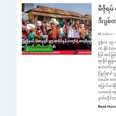
မီဇိုရမ်
ဒီဂျစ်တ
Admin
ဇွန်လ ၁၉ ရ
က နိုင်ငံ
နိုင်ငံတကာသတင်း
ပြင်ဆင်ခြင
ရာခိုင်နှုန
ကောက်ယူမှုပ
ပြည်နယ် ပ
တယ်။ တာဝန
ပြောင်းလဲပြ
လာမယ့် ရွေ
မှတ်တိုင်တ
Read More