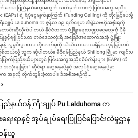
်။ မြန်မာနိုင်ငံနဲ့ နယ်နိမိတ်ချင်း ထိစပ်နေတဲ့ အိန္ဒိယနိုင်ငံ၊
ာက်ဒေသ ပြည်နယ်တွေအတွက် သတ်မှတ်ထားတဲ့ ပြင်ပအကူအညီရ
ား (EAPs) ရဲ့ ရံပုံငွေမျက်နှာကြက် (Funding Ceiling) ကို တိုးမြှင့်ပေးဖို့
်ကြီးချုပ် Lalduhoma က ဇွန်လ ၁၉ ရက်နေ့မှာ အိန္ဒိယဗဟိုအစိုးရကို
တောင်းဆိုလိုက်ပါတယ် နိုင်ငံတကာ ဖွံ့ဖြိုးရေးဘဏ္ဍာငွေတွေကို ပိုမို
ုခွင့်ရရှိခြင်းဟာ တစ်ဒေသလုံးရှိ အခြေခံအဆောက်အအုံ ဖွံ့ဖြိုး
နဲ့ လူမှုစီးပွားဘဝ တိုးတက်မှုကို သိသိသာသာ အရှိန်အဟုန်မြှင့်တင်
ာဖြစ်တယ်လို့ သူက ဆိုပါတယ်။ မီဇိုရမ်ပြည်နယ် Shillong မြို့မှာ ကျင်းပ
့မြောက်ပြည်နယ်များတွင် ပြင်ပအကူအညီရစီမံကိန်းများ (EAPs) ကို
အသုံးချခြင်း” ဆိုင်ရာ ဆွေးနွေးပွဲနှင့် အလုပ်ရုံဆွေးနွေးပွဲမှာ
ုပ်က အခုလို တိုက်တွန်းခဲ့တာပါ။ ဒီအစီအစဉ်ကို…
မ်ပြည်နယ်ဝန်ကြီးချုပ် Pu Lalduhoma က
ရေးရာနှင့် အုပ်ချုပ်ရေးပြုပြင်ပြောင်းလဲမှုဌာန
ဝန်ယူ