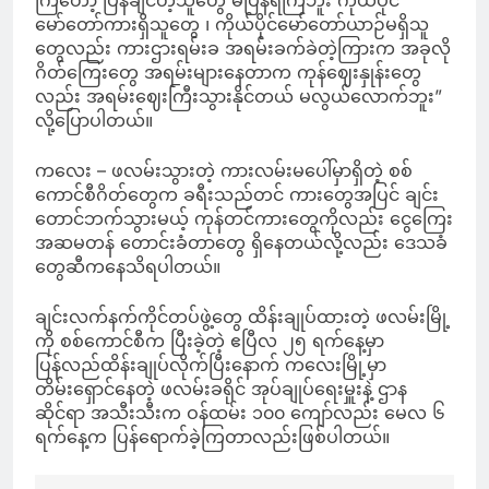
ကြတော့ ပြန်ချင်တဲ့သူတွေ မပြန်ရဲကြဘူး ကိုယ်ပိုင်
မော်တော်ကားရှိသူတွေ ၊ ကိုယ်ပိုင်မော်တော်ယာဉ်မရှိသူ
တွေလည်း ကားဌားရမ်းခ အရမ်းခက်ခဲတဲ့ကြားက အခုလို
ဂိတ်ကြေးတွေ အရမ်းများနေတာက ကုန်ဈေးနှုန်းတွေ
လည်း အရမ်းဈေးကြီးသွားနိုင်တယ် မလွယ်လောက်ဘူး”
လို့ပြောပါတယ်။
ကလေး – ဖလမ်းသွားတဲ့ ကားလမ်းမပေါ်မှာရှိတဲ့ စစ်
ကောင်စီဂိတ်တွေက ခရီးသည်တင် ကားတွေအပြင် ချင်း
တောင်ဘက်သွားမယ့် ကုန်တင်ကားတွေကိုလည်း ငွေကြေး
အဆမတန် တောင်းခံတာတွေ ရှိနေတယ်လို့လည်း ဒေသခံ
တွေဆီကနေသိရပါတယ်။
ချင်းလက်နက်ကိုင်တပ်ဖွဲ့တွေ ထိန်းချုပ်ထားတဲ့ ဖလမ်းမြို့
ကို စစ်ကောင်စီက ပြီးခဲ့တဲ့ ဧပြီလ ၂၅ ရက်နေ့မှာ
ပြန်လည်ထိန်းချုပ်လိုက်ပြီးနောက် ကလေးမြို့မှာ
တိမ်းရှောင်နေတဲ့ ဖလမ်းခရိုင် အုပ်ချုပ်ရေးမှူးနဲ့ ဌာန
ဆိုင်ရာ အသီးသီးက ဝန်ထမ်း ၁၀၀ ကျော်လည်း မေလ ၆
ရက်နေ့က ပြန်ရောက်ခဲ့ကြတာလည်းဖြစ်ပါတယ်။