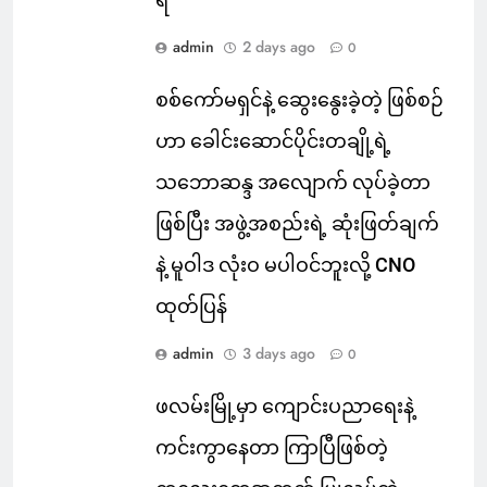
ရ
admin
2 days ago
0
စစ်ကော်မရှင်နဲ့ ဆွေးနွေးခဲ့တဲ့ ဖြစ်စဉ်
ဟာ ခေါင်းဆောင်ပိုင်းတချို့ရဲ့
သဘောဆန္ဒ အလျောက် လုပ်ခဲ့တာ
ဖြစ်ပြီး အဖွဲ့အစည်းရဲ့ ဆုံးဖြတ်ချက်
နဲ့ မူဝါဒ လုံးဝ မပါဝင်ဘူးလို့ CNO
ထုတ်ပြန်
admin
3 days ago
0
ဖလမ်းမြို့မှာ ကျောင်းပညာရေးနဲ့
ကင်းကွာနေတာ ကြာပြီဖြစ်တဲ့