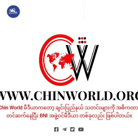
Skip
to
content
WWW.CHINWORLD.OR
Chin World မီဒီယာကတော့ ချင်းပြည်နယ် သတင်းများကို အဓိကထာ
တင်ဆက်နေပြီး BNI အဖွဲ့ဝင်မီဒီယာ တစ်ခုလည်း ဖြစ်ပါတယ်။