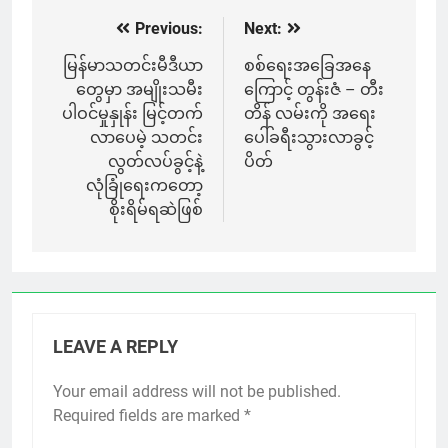
Previous:
Next:
Post
navigation
မြန်မာသတင်းမီဒီယာ
စစ်ရေးအခြေအနေ
တွေမှာ အမျိုးသမီး
ကြောင့် တွန်းဇံ – တီး
ပါဝင်မှုနှုန်း မြင့်တက်
တိန် လမ်းကို အရေး
လာပေမဲ့ သတင်း
ပေါ်ခရီးသွားလာခွင့်
လွတ်လပ်ခွင့်နဲ့
ပိတ်
လုံခြုံရေးကတော့
စိုးရိမ်ရဆဲဖြစ်
LEAVE A REPLY
Your email address will not be published.
Required fields are marked
*