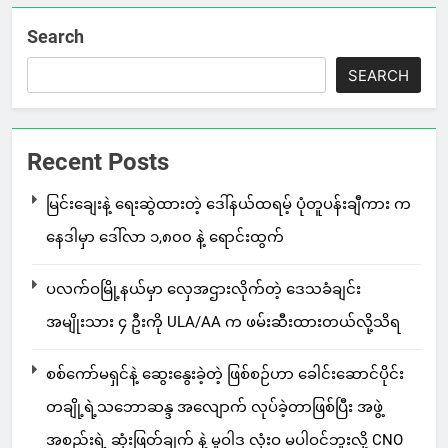
Search
SEARCH
Recent Posts
မြင်းချေးနဲ့ ရေးဆွဲထားတဲ့ ဒေါ်နယ်ထရမ့် ပုံတူပန်းချီကား က
နေဒါမှာ ဒေါ်လာ ၁,၈၀၀ နဲ့ ရောင်းထွက်
ပလက်ဝမြို့နယ်မှာ လှေအဌားလိုက်တဲ့ ဒေသခံချင်း
အမျိုးသား ၄ ဦးကို ULA/AA က ဖမ်းဆီးထားတယ်လို့သိရ
စစ်ကော်မရှင်နဲ့ ဆွေးနွေးခဲ့တဲ့ ဖြစ်စဉ်ဟာ ခေါင်းဆောင်ပိုင်း
တချို့ရဲ့သဘောဆန္ဒ အလျောက် လုပ်ခဲ့တာဖြစ်ပြီး အဖွဲ့
အစည်းရဲ့ ဆုံးဖြတ်ချက် နဲ့ မူဝါဒ လုံးဝ မပါဝင်ဘူးလို့ CNO