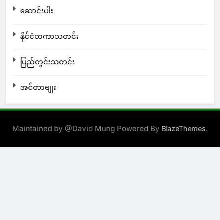
ဆောင်းပါး
နိုင်ငံတကာသတင်း
ပြည်တွင်းသတင်း
အင်တာဗျုး
Maintained by @David Mung Powered By
.
BlazeThemes