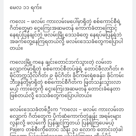
မေလ ၁၁ ရက်။
ကလေး – ဖလမ်း ကားလမ်းမပေါ်မှာရှိတဲ့ စစ်ကောင်စီရဲ့
ဂိတ်တွေမှာ ငွေကြေးအဆမတန် ကောက်ခံတာကြောင့်
နေရပ်ပြန်ချင်တဲ့ ဖလမ်းမြို့ဒေသခံတွေ နေရပ်မပြန်ရဲဘဲ
အခက်တွေ့နေကြရတယ်လို့ ဖလမ်းဒေသခံတွေကပြောပါ
တယ်။
ကလေးမြို့ကနေ ချင်းတောင်ဘက်သွားတဲ့ လမ်းတ
လျှောက်မှာရှိတဲ့ စစ်ကောင်စီတပ်ဖွဲ့ရဲ့ တောင်ဖီလာဂိတ်၊ ၈
မိုင်တက္ကသိုလ်ဂိတ်၊ ၉ မိုင်ဂိတ်၊ ခိုင်ကမ်းရဲစခန်း၊ ခိုင်ကမ်း
ဘီးခွန်တို့မှာရှိတဲ့ စစ်ကောင်စီဂိတ်က ဖြတ်သန်းသွားလာ
မယ့် ကားတွေကို ငွေးကြေးအဆမတန် တောင်းခံနေတာ
ဖြစ်တယ်လို့ ဒေသခံတွေကပြောပါတယ်။
ဖလမ်းဒေသခံတစ်ဦးက “ကလေး – ဖလမ်း ကားလမ်းတ
လျှောက် ဂိတ်တွေက ပိုက်ဆံကောက်တဲ့နှုန်း အရမ်းများ
လွန်းလို့ ဖလမ်းကို ပြန်ချင်ကြတယ် ပြန်ရဲကြပေမယ့်
Pajero တစ်စီးကိုတောင် သိန်း ၃၀ လောက် တောင်းတဲ့ခါ