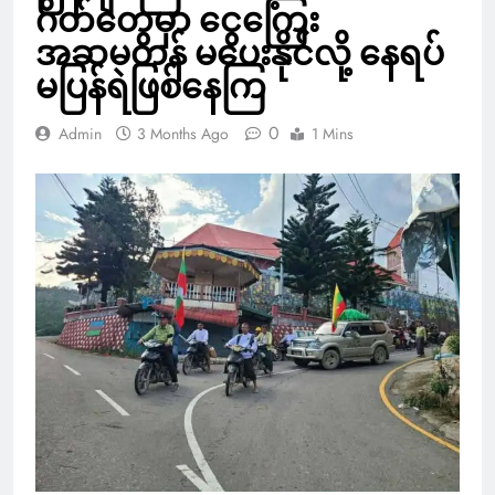
ဂိတ်တွေမှာ ငွေကြေး
အဆမတန် မပေးနိုင်လို့ နေရပ်
မပြန်ရဲဖြစ်နေကြ
0
Admin
3 Months Ago
1 Mins