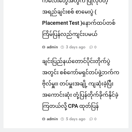
ကလေးတွေအတွက် ပြုလုပ်တဲ့
အရည်ချင်းစစ် စာမေးပွဲ (
Placement Test )နောက်ထပ်တစ်
ကြိမ်ပြန်လည်ကျင်းပမယ်
admin
3 days ago
0
ချင်းပြည်နယ်တောင်ပိုင်းတိုက်ပွဲ
အတွင်း စစ်ကော်မရှင်တပ်ဖွဲ့ဘက်က
ဗိုလ်မှူး၊ တပ်မှူးအချို့ ကျဆုံးခဲ့ပြီး
အကောင်းဆုံး တုံ့ပြန်တိုက်ခိုက်နိုင်ခဲ့
ကြတယ်လို့ CPA ထုတ်ပြန်
admin
5 days ago
0