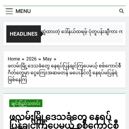
MENU
မြင်းချေးနဲ့ ရေးဆွဲထားတဲ့ ဒေါ်နယ်ထရမ့် ပုံတူပန်းချီကား ကနေဒါ
HEADLINES
2 Days Ago
Home
2026
May
ဖလမ်းမြို့ဒေသခံတွေ နေရပ်ပြန်ချင်ကြပေမယ့် စစ်ကောင်စီ
ဂိတ်တွေမှာ ငွေကြေးအဆမတန် မပေးနိုင်လို့ နေရပ်မပြန်ရဲ
ဖြစ်နေကြ
ချင်းပြည်သတင်း
ဖလမ်းမြို့ဒေသခံတွေ နေရပ်
ပြန်ချင်ကြပေမယ့် စစ်ကောင်စီ