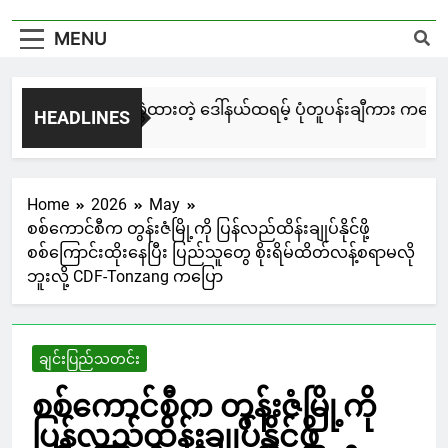
MENU
မြင်းချေးနဲ့ ရေးဆွဲထားတဲ့ ဒေါ်နယ်ထရမ့် ပုံတူပန်းချီကား ကနေဒါမှ
HEADLINES
21 Hours Ago
Home
2026
May
စစ်ကောင်စီက တွန်းဇံမြို့ကို ပြန်လည်ထိန်းချုပ်နိုင်ဖို့
စစ်ကြောင်းထိုးနေပြီး ပြည်သူတွေ စိုးရိမ်ထိတ်လန့်စရာမလို
ဘူးလို့ CDF-Tonzang ကပြော
ချင်းပြည်သတင်း
စစ်ကောင်စီက တွန်းဇံမြို့ကို
ပြန်လည်ထိန်းချုပ်နိုင်ဖို့