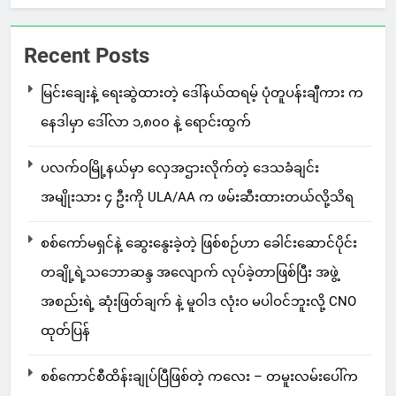
Recent Posts
မြင်းချေးနဲ့ ရေးဆွဲထားတဲ့ ဒေါ်နယ်ထရမ့် ပုံတူပန်းချီကား က
နေဒါမှာ ဒေါ်လာ ၁,၈၀၀ နဲ့ ရောင်းထွက်
ပလက်ဝမြို့နယ်မှာ လှေအဌားလိုက်တဲ့ ဒေသခံချင်း
အမျိုးသား ၄ ဦးကို ULA/AA က ဖမ်းဆီးထားတယ်လို့သိရ
စစ်ကော်မရှင်နဲ့ ဆွေးနွေးခဲ့တဲ့ ဖြစ်စဉ်ဟာ ခေါင်းဆောင်ပိုင်း
တချို့ရဲ့သဘောဆန္ဒ အလျောက် လုပ်ခဲ့တာဖြစ်ပြီး အဖွဲ့
အစည်းရဲ့ ဆုံးဖြတ်ချက် နဲ့ မူဝါဒ လုံးဝ မပါဝင်ဘူးလို့ CNO
ထုတ်ပြန်
စစ်ကောင်စီထိန်းချုပ်ပြီဖြစ်တဲ့ ကလေး – တမူးလမ်းပေါ်က