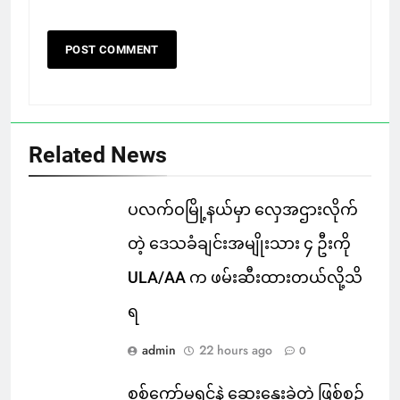
Related News
ပလက်ဝမြို့နယ်မှာ လှေအဌားလိုက်
တဲ့ ဒေသခံချင်းအမျိုးသား ၄ ဦးကို
ULA/AA က ဖမ်းဆီးထားတယ်လို့သိ
ရ
admin
22 hours ago
0
စစ်ကော်မရှင်နဲ့ ဆွေးနွေးခဲ့တဲ့ ဖြစ်စဉ်