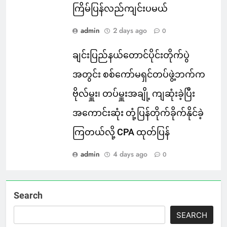
ကြိမ်ပြန်လည်ကျင်းပမယ်
admin
2 days ago
0
ချင်းပြည်နယ်တောင်ပိုင်းတိုက်ပွဲ
အတွင်း စစ်ကော်မရှင်တပ်ဖွဲ့ဘက်က
ဗိုလ်မှူး၊ တပ်မှူးအချို့ ကျဆုံးခဲ့ပြီး
အကောင်းဆုံး တုံ့ပြန်တိုက်ခိုက်နိုင်ခဲ့
ကြတယ်လို့ CPA ထုတ်ပြန်
admin
4 days ago
0
Search
SEARCH