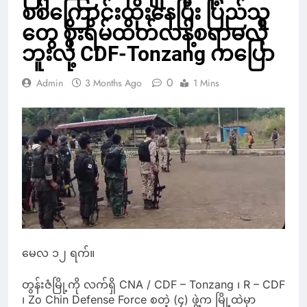
စစ်ကြောင်းထိုးနေပြီး ပြည်သူ
တွေ စိုးရိမ်ထိတ်လန့်စရာမလို
ဘူးလို့ CDF-Tonzang ကပြော
0
Admin
3 Months Ago
1 Mins
မေလ ၁၂ ရက်။
တွန်းဇံမြို့ကို လက်ရှိ CNA / CDF – Tonzang ၊ R – CDF
၊ Zo Chin Defense Force စတဲ့ (၄) ဖွဲ့က မြို့ထဲမှာ