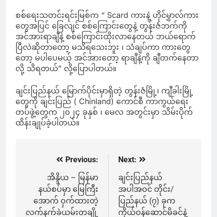
စစ်ရေးသတင်းရင်းမြစ်က “ Scard ကားနဲ့ ဟိုင်မွှာလ်ကား
တွေအပြင် ခြေလျင် စစ်ကြောင်းတွေနဲ့ တွန်းဇံဘက်ကို
အင်အားရာချီနဲ့ စစ်ကြောင်းထိုးလာနေတယ် ဘယ်ရောက်
ပြီလဲဆိုတာတော့ မသိရသေးဘူး ၊ သံချပ်ကာ ကားတွေ
တော့ မပါပေမယ့် အင်အားတော့ ရာချီနဲ့ကို ချီတက်နေတာ
လို့ သိရတယ်” လို့ပြောပါတယ်။
ချင်းပြည်နယ် မြောက်ပိုင်းမှာရှိတဲ့ တွန်းဇံမြို့၊ ကျီခါးမြို့
တွေကို ချင်းပြည် ( Chinland) ကောင်စီ ကာကွယ်ရေး
တပ်ဖွဲ့တွေက ၂၀၂၄ ခုနှစ် ၊ မေလ အတွင်းမှာ သိမ်းပိုက်
ထိန်းချုပ်ခဲ့ပါတယ်။
Previous:
Next:
Post
navigation
အိန္ဒိယ – မြန်မာ
ချင်းပြည်နယ်
နယ်စပ်မှာ မြေကြီး
အပါအဝင် တိုင်း/
အောက် ဝှက်ထားတဲ့
ပြည်နယ် (၇) ခုက
လက်နက်ခဲယမ်းတချို့
ကိုယ်ဝန်ဆောင်မိခင်နဲ့