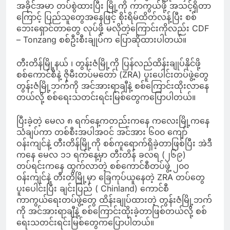
အခိုင်အမာ တပ်စွဲထားပြီး မြို့ကို ကာကွယ်ဖို့ အသင့်ရှိတာ
ကြောင့် ပြည်သူတွေအနေဖြင့် စိုးရိမ်ထိတ်လန့်ပြီး စစ်
ဘေးရှောင်တာတွေ လုပ်ဖို့ မလိုတဲ့ကြောင်းကိုလည်း CDF
– Tonzang စစ်ဦးစီးချုပ်က ပြောဆိုထားပါတယ်။
တီးတိန်မြို့နယ် ၊ တွန်းဇံမြို့ကို ပြန်လည်ထိန်းချုပ်နိုင်ဖို့
စစ်ကောင်စီနဲ့ ဇိုမီးတပ်မတော် (ZRA) ပူးပေါင်းတပ်ဖွဲ့တွေ
တွန်းဇံမြို့ဘက်ကို အင်အားရာချီနဲ့ စစ်ကြောင်းထိုးလာနေ
တယ်လို့ စစ်ရေးသတင်းရင်းမြစ်တွေကပြောပါတယ်။
ပြီးခဲ့တဲ့ မေလ ၈ ရက်နေ့ကတည်းကနေ ကလေးမြို့ကနေ
သံချပ်ကာ တစ်စီးအပါအဝင် အင်အား ၆၀၀ ကျော်
ဝန်းကျင်နဲ့ တီးတိန်မြို့ကို စစ်ကူရောက်ရှိခဲ့တာဖြစ်ပြီး အဲဒီ
ကနေ မေလ ၁၁ ရက်နေ့မှာ တီးတိန် ခလရ (၂၆၉)
တပ်ရင်းကနေ ထွက်လာတဲ့ စစ်ကောင်စီတပ်ဖွဲ့ ၂၀၀
ဝန်းကျင်နဲ့ တီးတိမြို့မှာ ခြေကုပ်ယူနေတဲ့ ZRA တပ်တွေ
ပူးပေါင်းပြီး ချင်းပြည် ( Chinland) ကောင်စီ
ကာကွယ်ရေးတပ်ဖွဲ့တွေ ထိန်းချုပ်ထားတဲ့ တွန်းဇံမြို့ဘက်
ကို အင်အားရာချီနဲ့ စစ်ကြောင်းထိုးခဲ့တာဖြစ်တယ်လို့ စစ်
ရေးသတင်းရင်းမြစ်တွေကပြောပါတယ်။