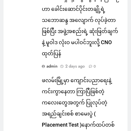
ဟာ ခေါင်းဆောင်ပိုင်းတချို့ရဲ့
သဘောဆန္ဒ အလျောက် လုပ်ခဲ့တာ
ဖြစ်ပြီး အဖွဲ့အစည်းရဲ့ ဆုံးဖြတ်ချက်
နဲ့ မူဝါဒ လုံးဝ မပါဝင်ဘူးလို့ CNO
ထုတ်ပြန်
admin
2 days ago
0
ဖလမ်းမြို့မှာ ကျောင်းပညာရေးနဲ့
ကင်းကွာနေတာ ကြာပြီဖြစ်တဲ့
ကလေးတွေအတွက် ပြုလုပ်တဲ့
အရည်ချင်းစစ် စာမေးပွဲ (
Placement Test )နောက်ထပ်တစ်