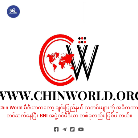
Skip
to
content
WWW.CHINWORLD.OR
Chin World မီဒီယာကတော့ ချင်းပြည်နယ် သတင်းများကို အဓိကထာ
တင်ဆက်နေပြီး BNI အဖွဲ့ဝင်မီဒီယာ တစ်ခုလည်း ဖြစ်ပါတယ်။