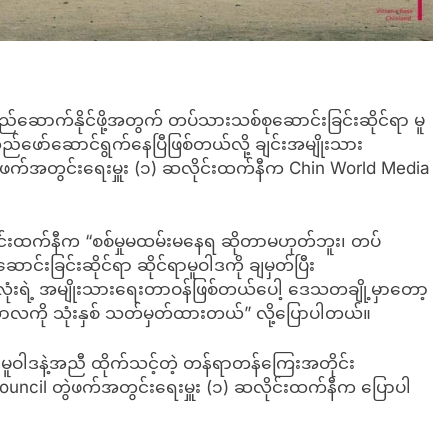
ဆောက်နိုင်ဖို့အတွက် တပ်သားသစ်စုဆောင်းခြင်းဆိုင်ရာ မူ
ဖော်ဆောင်ရွက်နေပြီဖြစ်တယ်လို့ ချင်းအမျိုးသား
ဲဖက်အတွင်းရေးမှူး (၁) ဆလိုင်းထက်နီက Chin World Media
ိုင်းထက်နီက “စစ်မှုမထမ်းမနေရ ဆိုတာမဟုတ်ဘူး၊ တပ်
းခြင်းဆိုင်ရာ ဆိုင်ရာမူဝါဒကို ချမှတ်ပြီး
ရဲ့ အမျိုးသားရေးတာဝန်ဖြစ်တယ်ပေါ့ ဒေသတချို့မှာတော့
မ်းကာလကို သုံးနှစ် သတ်မှတ်ထားတယ်” လို့ပြောပါတယ်။
 မူဝါဒနဲ့အညီ ထိုက်သင့်တဲ့ တန်ရာတန်ကြေးအတိုင်း
uncil တွဲဖက်အတွင်းရေးမှူး (၁) ဆလိုင်းထက်နီက ပြောပါ