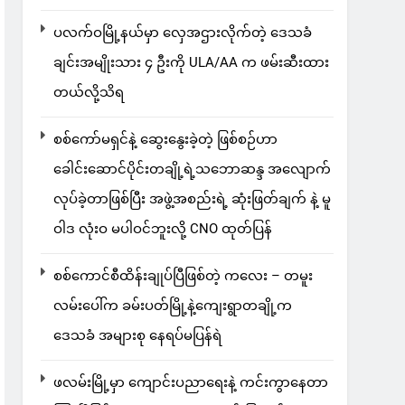
ပလက်ဝမြို့နယ်မှာ လှေအဌားလိုက်တဲ့ ဒေသခံ
ချင်းအမျိုးသား ၄ ဦးကို ULA/AA က ဖမ်းဆီးထား
တယ်လို့သိရ
စစ်ကော်မရှင်နဲ့ ဆွေးနွေးခဲ့တဲ့ ဖြစ်စဉ်ဟာ
ခေါင်းဆောင်ပိုင်းတချို့ရဲ့သဘောဆန္ဒ အလျောက်
လုပ်ခဲ့တာဖြစ်ပြီး အဖွဲ့အစည်းရဲ့ ဆုံးဖြတ်ချက် နဲ့ မူ
ဝါဒ လုံးဝ မပါဝင်ဘူးလို့ CNO ထုတ်ပြန်
စစ်ကောင်စီထိန်းချုပ်ပြီဖြစ်တဲ့ ကလေး – တမူး
လမ်းပေါ်က ခမ်းပတ်မြို့နဲ့ကျေးရွာတချို့က
ဒေသခံ အများစု နေရပ်မပြန်ရဲ
ဖလမ်းမြို့မှာ ကျောင်းပညာရေးနဲ့ ကင်းကွာနေတာ