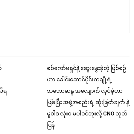
်
စစ်ကော်မရှင်နဲ့ ဆွေးနွေးခဲ့တဲ့ ဖြစ်စဉ်
ဟာ ခေါင်းဆောင်ပိုင်းတချို့ရဲ့
သိရ
သဘောဆန္ဒ အလျောက် လုပ်ခဲ့တာ
ဖြစ်ပြီး အဖွဲ့အစည်းရဲ့ ဆုံးဖြတ်ချက် နဲ့
မူဝါဒ လုံးဝ မပါဝင်ဘူးလို့ CNO ထုတ်
ပြန်