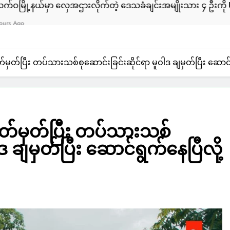
ာ လှေအဌားလိုက်တဲ့ ဒေသခံချင်းအမျိုးသား ၄ ဦးကို ULA/AA က ဖ
မှတ်ပြီး တပ်သားသစ်စုဆောင်းခြင်းဆိုင်ရာ မူဝါဒ ချမှတ်ပြီး ဆောင်ရ
သတ်မှတ်ပြီး တပ်သားသစ်
ဒ ချမှတ်ပြီး ဆောင်ရွက်နေပြီလို့