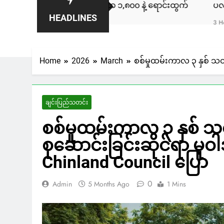
ကား ကနေဒါမှာ ဒေါ်လာ ၁,၈၀၀ နဲ့ ရောင်းထွက်
ပလက်ဝမြို့နယ်မှ
HEADLINES
3 Hours Ago
Home
2026
March
စစ်မှုထမ်းကာလ ၃ နှစ် သတ်
ချင်းပြည်သတင်း
စစ်မှုထမ်းကာလ ၃ နှစ် 
စုဆောင်းခြင်းဆိုင်ရာ မူဝါ
Chinland Council ပြော
0
Admin
5 Months Ago
1 Mins