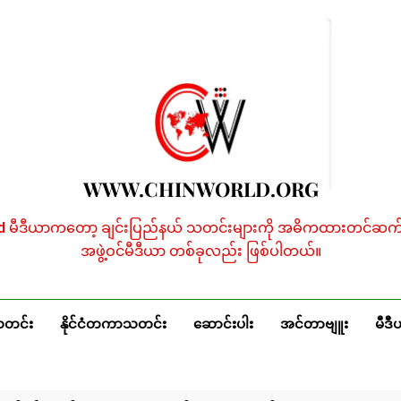
WWW.CHINWORLD.ORG
ld မီဒီယာကတော့ ချင်းပြည်နယ် သတင်းများကို အဓိကထားတင်ဆက်န
အဖွဲ့ဝင်မီဒီယာ တစ်ခုလည်း ဖြစ်ပါတယ်။
သတင်း
နိုင်ငံတကာသတင်း
ဆောင်းပါး
အင်တာဗျူး
မီဒီ