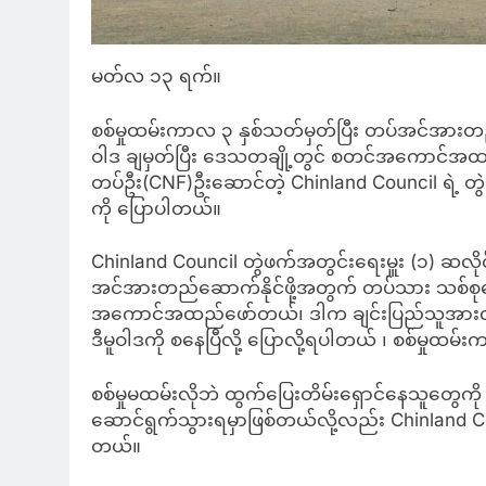
မတ်လ ၁၃ ရက်။
စစ်မှုထမ်းကာလ ၃ နှစ်သတ်မှတ်ပြီး တပ်အင်အားတည်
ဝါဒ ချမှတ်ပြီး ဒေသတချို့တွင် စတင်အကောင်အထည်
တပ်ဦး(CNF)ဦးဆောင်တဲ့ Chinland Council ရဲ့ တွ
ကို ပြောပါတယ်။
Chinland Council တွဲဖက်အတွင်းရေးမှူး (၁) ဆလ
အင်အားတည်ဆောက်နိုင်ဖို့အတွက် တပ်သား သစ်စုဆောင်
အကောင်အထည်ဖော်တယ်၊ ဒါက ချင်းပြည်သူအားလုံး
ဒီမူဝါဒကို စနေပြီလို့ ပြောလို့ရပါတယ် ၊ စစ်မှုထ
စစ်မှုမထမ်းလိုဘဲ ထွက်ပြေးတိမ်းရှောင်နေသူတွေကို
ဆောင်ရွက်သွားရမှာဖြစ်တယ်လို့လည်း Chinland Co
တယ်။