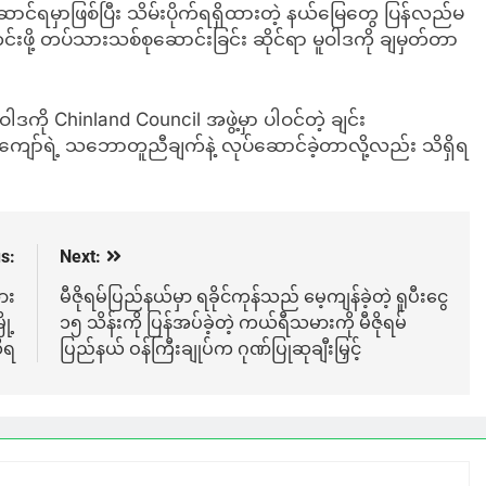
ာင်ရမှာဖြစ်ပြီး သိမ်းပိုက်ရရှိထားတဲ့ နယ်မြေတွေ ပြန်လည်မ
့်တင်းဖို့ တပ်သားသစ်စုဆောင်းခြင်း ဆိုင်ရာ မူဝါဒကို ချမှတ်တာ
ါဒကို Chinland Council အဖွဲ့မှာ ပါဝင်တဲ့ ချင်း
ကျော်ရဲ့ သဘောတူညီချက်နဲ့ လုပ်ဆောင်ခဲ့တာလို့လည်း သိရှိရ
s:
Next:
ား
မီဇိုရမ်ပြည်နယ်မှာ ရခိုင်ကုန်သည် မေ့ကျန်ခဲ့တဲ့ ရူပီးငွေ
ု့
၁၅ သိန်းကို ပြန်အပ်ခဲ့တဲ့ ကယ်ရီသမားကို မီဇိုရမ်
ိရ
ပြည်နယ် ဝန်ကြီးချုပ်က ဂုဏ်ပြုဆုချီးမြှင့်