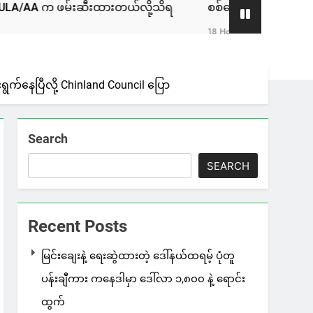
မ်းဆီးထားတယ်လို့သိရ
စစ်ကော်မရှင်နဲ့ ဆွေးနွေးခဲ့တဲ့ ဖြစ်
18 Hours Ago
ွက်နေပြီလို့ Chinland Council ပြော
Search
SEARCH
Recent Posts
မြင်းချေးနဲ့ ရေးဆွဲထားတဲ့ ဒေါ်နယ်ထရမ့် ပုံတူ
ပန်းချီကား ကနေဒါမှာ ဒေါ်လာ ၁,၈၀၀ နဲ့ ရောင်း
ထွက်