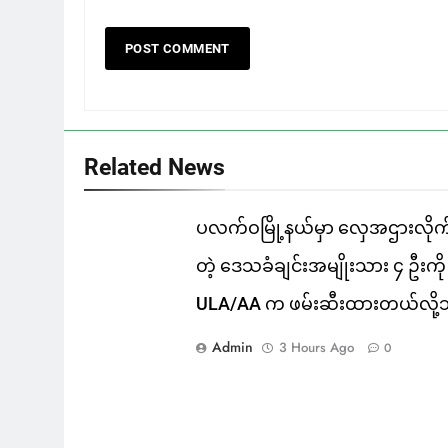
Related News
ပလက်ဝမြို့နယ်မှာ လှေအဌားလိုက
တဲ့ ဒေသခံချင်းအမျိုးသား ၄ ဦးကို
ULA/AA က ဖမ်းဆီးထားတယ်လို့
Admin
3 Hours Ago
0