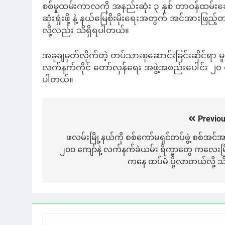
စစ်မှုထမ်းကာလကို အနည်းဆုံး ၃ နှစ် တာဝန်ထမ်းဆေ
ဆုံးရှုံးဖို့ နဲ့ နယ်မြေစိုးမိုးရေးအတွက် အင်အားဖြည
လို့လည်း သိရှိရပါတယ်။
အခုချမှတ်လိုက်တဲ့ တပ်သားစုဆောင်းခြင်းဆိုင်ရာ မူဝ
လက်နက်ကိုင် တော်လှန်ရေး အဖွဲ့အစည်းပေါင်း ၂၀ 
ပါတယ်။
Previou
Post
navigation
ဖလမ်းမြို့နယ်ကို စစ်ကော်မရှင်တပ်ဖွဲ့ စစ်အင်အ
၂၀၀ ကျော်နဲ့ လက်နက်ခဲယမ်း ရိက္ခာတွေ ကလေးမြိ
ကနေ ထပ်မံ ပို့လာတယ်လို့ သ