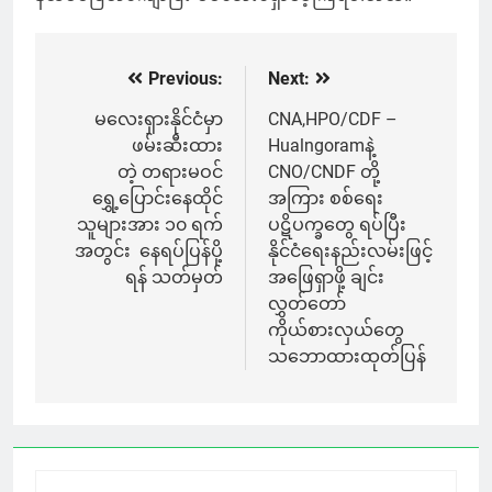
Previous:
Next:
Post
navigation
မလေးရှားနိုင်ငံမှာ
CNA,HPO/CDF –
ဖမ်းဆီးထား
Hualngoramနဲ့
တဲ့ တရားမဝင်
CNO/CNDF တို့
ရွှေ့ပြောင်းနေထိုင်
အကြား စစ်ရေး
သူများအား ၁၀ ရက်
ပဋိပက္ခတွေ ရပ်ပြီး
အတွင်း နေရပ်ပြန်ပို့
နိုင်ငံရေးနည်းလမ်းဖြင့်
ရန် သတ်မှတ်
အဖြေရှာဖို့ ချင်း
လွှတ်တော်
ကိုယ်စားလှယ်တွေ
သဘောထားထုတ်ပြန်