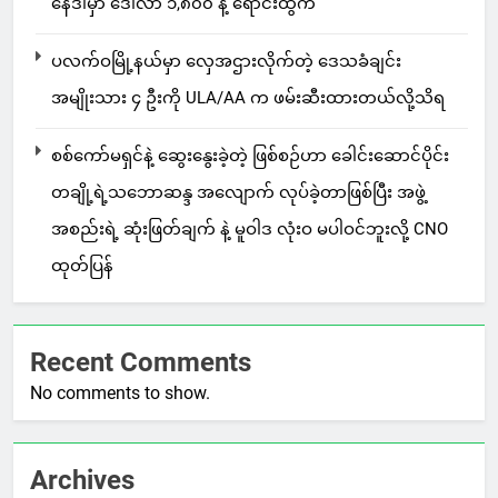
နေဒါမှာ ဒေါ်လာ ၁,၈၀၀ နဲ့ ရောင်းထွက်
ပလက်ဝမြို့နယ်မှာ လှေအဌားလိုက်တဲ့ ဒေသခံချင်း
အမျိုးသား ၄ ဦးကို ULA/AA က ဖမ်းဆီးထားတယ်လို့သိရ
စစ်ကော်မရှင်နဲ့ ဆွေးနွေးခဲ့တဲ့ ဖြစ်စဉ်ဟာ ခေါင်းဆောင်ပိုင်း
တချို့ရဲ့သဘောဆန္ဒ အလျောက် လုပ်ခဲ့တာဖြစ်ပြီး အဖွဲ့
အစည်းရဲ့ ဆုံးဖြတ်ချက် နဲ့ မူဝါဒ လုံးဝ မပါဝင်ဘူးလို့ CNO
ထုတ်ပြန်
Recent Comments
No comments to show.
Archives