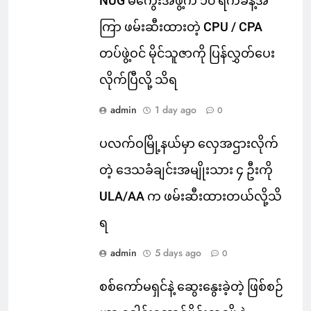
NUG မကွေးအဖွဲ့က ၁၀ ရက်ခန့်အ
ကြာ ဖမ်းဆီးထားတဲ့ CPU / CPA
တပ်ဖွဲ့ဝင် မိုင်သူဇာကို ပြန်လွှတ်ပေး
လိုက်ပြီလို့ သိရ
admin
1 day ago
0
ပလက်ဝမြို့နယ်မှာ လှေအဌားလိုက်
တဲ့ ဒေသခံချင်းအမျိုးသား ၄ ဦးကို
ULA/AA က ဖမ်းဆီးထားတယ်လို့သိ
ရ
admin
5 days ago
0
စစ်ကော်မရှင်နဲ့ ဆွေးနွေးခဲ့တဲ့ ဖြစ်စဉ်