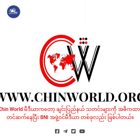
Skip
to
content
WWW.CHINWORLD.OR
Chin World မီဒီယာကတော့ ချင်းပြည်နယ် သတင်းများကို အဓိကထာ
တင်ဆက်နေပြီး BNI အဖွဲ့ဝင်မီဒီယာ တစ်ခုလည်း ဖြစ်ပါတယ်။