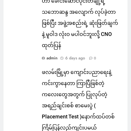
ဟာ ခေါင်းဆောင်ပိုင်းတချို့ရဲ့
သဘောဆန္ဒ အလျောက် လုပ်ခဲ့တာ
ဖြစ်ပြီး အဖွဲ့အစည်းရဲ့ ဆုံးဖြတ်ချက်
နဲ့ မူဝါဒ လုံးဝ မပါဝင်ဘူးလို့ CNO
ထုတ်ပြန်
admin
6 days ago
0
ဖလမ်းမြို့မှာ ကျောင်းပညာရေးနဲ့
ကင်းကွာနေတာ ကြာပြီဖြစ်တဲ့
ကလေးတွေအတွက် ပြုလုပ်တဲ့
အရည်ချင်းစစ် စာမေးပွဲ (
Placement Test )နောက်ထပ်တစ်
ကြိမ်ပြန်လည်ကျင်းပမယ်