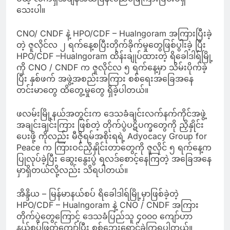
သေးပါ။
CNO/ CNDF နဲ့ HPO/CDF – Hualngoram အကြားပြီးခဲ့
တဲ့ ဇူလိုင်လ ၂ ရက်နေ့စပြီးတိုက်ခိုက်မှုတွေဖြစ်ပွါးခဲ့ ပြီး
HPO/CDF –Hualngoram ထိန်းချုပ်ထားတဲ့ ရိခေါဒါရ်မြို့
ကို CNO / CNDF က ဇူလိုင်လ ၅ ရက်နေ့မှာ သိမ်းပိုက်ခဲ့
ပြီး နှစ်ဖက် အဖွဲ့အစည်းအကြား စစ်ရေးအခြေအနေ
တင်းမာတွေ ထိတွေ့မှုတွေ ရှိခဲ့ပါတယ်။
ဖလမ်းမြို့နယ်အတွင်းက ဒေသခံချင်းလက်နက်ကိုင်အဖွဲ့
အချင်းချင်းကြား ဖြစ်တဲ့ တိုက်ပွဲပဋိပက္ခတွေကို ညှိနှိုင်း
ပေးဖို့ ကိုလည်း မီဇိုရမ်အစိုးရရဲ့ Adyocacy Group for
Peace က ကြားဝင်ညှိနှိုင်းတာတွေကို ဇူလိုင် ၅ ရက်နေ့က
ပြုလုပ်ခဲ့ပြီး ဆွေးနွေးပွဲ ရလဒ်စောင့်နေကြတဲ့ အခြေအနေ
မှာရှိတယ်လို့လည်း သိရပါတယ်။
အိန္ဒိယ – မြန်မာနယ်စပ် ရိခေါဒါရ်မြို့မှာဖြစ်ခဲ့တဲ့
HPO/CDF – Hualngoram နဲ့ CNO / CNDF အကြား
တိုက်ပွဲတွေကြောင့် ဒေသခံပြည်သူ ၄၀၀၀ ကျော်ဟာ
နယ်စပ်ဖြတ်ကျော်ပြီး စစ်ဘေးရှောင်ခဲ့ကြရပါတယ်။