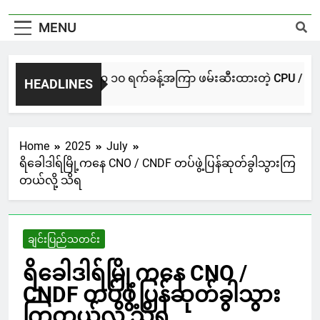
MENU
NUG မကွေးအဖွဲ့က ၁၀ ရက်ခန့်အကြာ ဖမ်းဆီးထားတဲ့ CPU / CPA တပ်ဖွဲ
HEADLINES
1 Day Ago
Home
2025
July
ရိခေါဒါရ်မြို့ကနေ CNO / CNDF တပ်ဖွဲ့ပြန်ဆုတ်ခွါသွားကြ
တယ်လို့ သိရ
ချင်းပြည်သတင်း
ရိခေါဒါရ်မြို့ကနေ CNO /
CNDF တပ်ဖွဲ့ပြန်ဆုတ်ခွါသွား
ကြတယ်လို့ သိရ