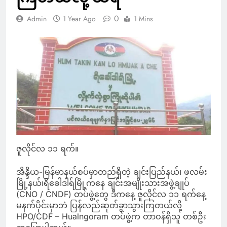
0
Admin
1 Year Ago
1 Mins
ဇူလိုင်လ ၁၁ ရက်။
အိန္ဒိယ-မြန်မာနယ်စပ်မှာတည်ရှိတဲ့ ချင်းပြည်နယ်၊ ဖလမ်း
မြို့နယ်၊ရိခေါဒါရ်မြို့ကနေ ချင်းအမျိုးသားအဖွဲ့ချုပ်
(CNO / CNDF) တပ်ဖွဲ့တွေ ဒီကနေ့ ဇူလိုင်လ ၁၁ ရက်နေ့
မနက်ပိုင်းမှာဘဲ ပြန်လည်ဆုတ်ခွာသွားကြတယ်လို့
HPO/CDF – Hualngoram တပ်ဖွဲ့က တာဝန်ရှိသူ တစ်ဦး