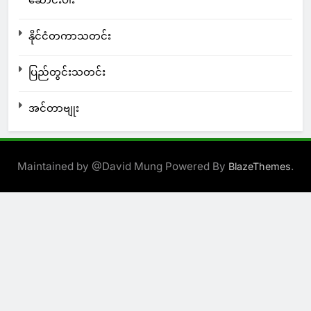
ဆောင်းပါး
နိုင်ငံတကာသတင်း
ပြည်တွင်းသတင်း
အင်တာဗျုး
Maintained by @David Mung Powered By
.
BlazeThemes