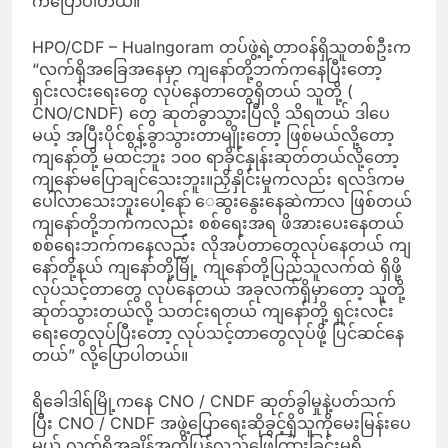
ကပြောပါတယ်။
HPO/CDF – Hualngoram တပ်ဖွဲ့ရဲ့တာဝန်ရှိသူတစ်ဦးက
“လက်ရှိအခြေအနေမှာ ကျနော်တို့ဘက်ကနေပြီးတော့
ရှင်းလင်းရေးတွေ လုပ်နေတာတွေရှိတယ် သူတို့ (
CNO/CNDF) တွေ ဆုတ်ခွာသွားပြီလို့ သိရတယ် ဒါပေ
မယ့် အပြီးပိုင်စွန့်ခွာသွားတာမျိုးတော့ ဖြစ်မယ်လို့တော့
ကျနော်တို့ မထင်ဘူး ၁၀၀ ရာခိုင်နှုန်းဆုတ်တယ်လို့တော့
ကျနော်မပြောချင်သေးဘူး။ညှိနှိုင်းမှုကလည်း ရလဒ်ကမ
ပေါ်လာသေးဘူးပေါ့နော် ေဆွးနွေးနေဆဲကာလ ဖြစ်တယ်
ကျနော်တို့ဘက်ကလည်း စစ်ရေးအရ ဖိအားပေးနေတယ်
စစ်ရေးဘက်ကနေလည်း လိုအပ်တာတွေလုပ်နေတယ် ကျ
နော်တို့နယ် ကျနော်တို့မြို့ ကျနော်တို့ပြည်သူလက်ထဲ ရှိဖို့
လုပ်သင့်တာတွေ လုပ်နေတယ် အခုလက်ရှိမှာတော့ သူတို့
ဆုတ်သွားတယ်လို့ သတင်းရတယ် ကျနော်တို့ ရှင်းလင်း
ရေးတွေလုပ်ပြီးတော့ လုပ်သင့်တာတွေလုပ်ဖို့ ပြင်ဆင်နေ
တယ်” လို့ပြောပါတယ်။
ရိခေါဒါရ်မြို့ကနေ CNO / CNDF ဆုတ်ခွါမှုနဲ့ပတ်သက်
ပြီး CNO / CNDF အဖွဲ့ပြောရေးဆိုခွင့်ရှိသူကိုမေးမြန်းပေ
မယ့် လက်ရှိအချိန်အထိပြန်လည်ဖြေကြားခြင်းမရှိ