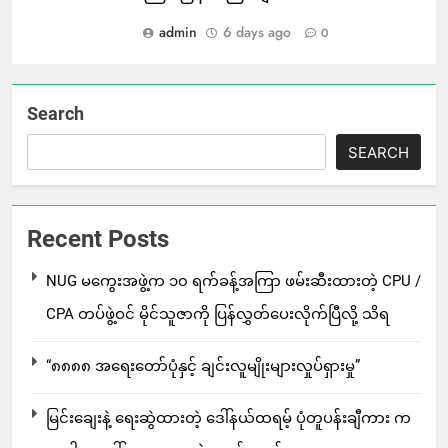
admin
6 days ago
0
Search
SEARCH
Recent Posts
NUG မကွေးအဖွဲ့က ၁၀ ရက်ခန့်အကြာ ဖမ်းဆီးထားတဲ့ CPU /
CPA တပ်ဖွဲ့ဝင် မိုင်သူဇာကို ပြန်လွှတ်ပေးလိုက်ပြီလို့ သိရ
“၈၈၈၈ အရေးတော်ပုံနှင့် ချင်းလူမျိုးများလှုပ်ရှားမှု”
မြင်းချေးနဲ့ ရေးဆွဲထားတဲ့ ဒေါ်နယ်ထရမ့် ပုံတူပန်းချီကား က