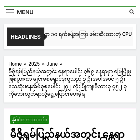
MENU
NUG မကွေးအဖွဲ့က ၁၀ ရက်ခန့်အကြာ ဖမ်းဆီးထားတဲ့ CPU / CPA တပ်ဖွဲ
HEADLINES
15 Hours Ago
Home
2025
June
မီဇိုရမ်ပြည်နယ်အတွင်း နေရာပေါင်း ၇၆၉ နေရာမှာ မြေပြိုမှု
ဖြစ်ပွားကာ ချင်းစစ်ရှောင်ဒုက္ခသည် ၃ ဦးအပါအ၀င် ၅ ဦး
သေဆုံး၊နေအိမ်စုစုပေါင်း ၂၇၂ လုံးပြိုကျ၊မိသားစု ၄၅၂ စု
ကိုဘေးလွတ်ရာသို့ရွှေ့ပြောင်းပေးခဲ့ရ
နိုင်ငံတကာသတင်း
မီဇိုရမ်ပြည်နယ်အတွင်း နေရာ