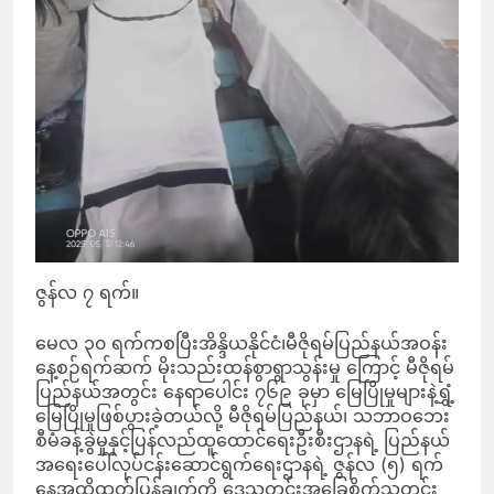
ဇွန်လ ၇ ရက်။
မေလ ၃၀ ရက်ကစပြီးအိန္ဒိယနိုင်ငံ၊မီဇိုရမ်ပြည်နယ်အဝန်း
နေ့စဉ်ရက်ဆက် မိုးသည်းထန်စွာရွာသွန်းမှု ကြောင့် မီဇိုရမ်
ပြည်နယ်အတွင်း နေရာပေါင်း ၇၆၉ ခုမှာ မြေပြိုမှုများနဲ့ရွှံ့
မြေပြိုမှုဖြစ်ပွားခဲ့တယ်လို့ မီဇိုရမ်ပြည်နယ်၊ သဘာဝဘေး
စီမံခန့်ခွဲမှုနှင့်ပြန်လည်ထူထောင်ရေးဦးစီးဌာနရဲ့ ပြည်နယ်
အရေးပေါ်လုပ်ငန်းဆောင်ရွက်ရေးဌာနရဲ့ ဇွန်လ (၅) ရက်
နေ့အထိထုတ်ပြန်ချက်ကို ဒေသတွင်းအခြေစိုက်သတင်း