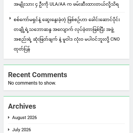
အမျိုးသား ၄ ဦးကို ULA/AA က ဖမ်းဆီးထားတယ်လို့သိရ
စစ်ကော်မရှင်နဲ့ ဆွေးနွေးခဲ့တဲ့ ဖြစ်စဉ်ဟာ ခေါင်းဆောင်ပိုင်း
တချို့ရဲ့သဘောဆန္ဒ အလျောက် လုပ်ခဲ့တာဖြစ်ပြီး အဖွဲ့
အစည်းရဲ့ ဆုံးဖြတ်ချက် နဲ့ မူဝါဒ လုံးဝ မပါဝင်ဘူးလို့ CNO
ထုတ်ပြန်
Recent Comments
No comments to show.
Archives
August 2026
July 2026