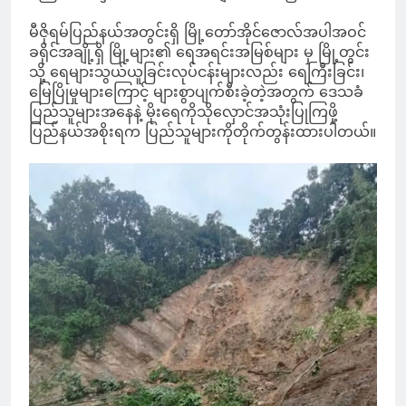
မီဇိုရမ်ပြည်နယ်အတွင်းရှိ မြို့တော်အိုင်ဇောလ်အပါအဝင်
ခရိုင်အချို့ရှိ မြို့များ၏ ရေအရင်းအမြစ်များ မှ မြို့တွင်း
သို့ ရေများသွယ်ယူခြင်းလုပ်ငန်းများလည်း ရေကြီးခြင်း၊
မြေပြိုမှုများကြောင့် များစွာပျက်စီးခဲ့တဲ့အတွက် ဒေသခံ
ပြည်သူများအနေနဲ့ မိုးရေကိုသိုလှောင်အသုံးပြုကြဖို့
ပြည်နယ်အစိုးရက ပြည်သူများကိုတိုက်တွန်းထားပါတယ်။