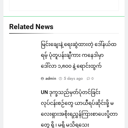
Related News
မြင်းချေးနဲ့ ရေးဆွဲထားတဲ့ ဒေါ်နယ်ထ
ရမ့် ပုံတူပန်းချီကား ကနေဒါမှာ
ဒေါ်လာ ၁,၈၀၀ နဲ့ ရောင်းထွက်
admin
5 days ago
0
UN ဒုက္ခသည်မှတ်ပုံတင်ခြင်း
လုပ်ငန်းစဉ်တွေ ယာယီရပ်ဆိုင်းဖို့ မ
လေးရှားအစိုးရညွှန်ကြားစာပေးပို့တာ
တွေ ရှိ ၊ မရှိ မသိရသေး