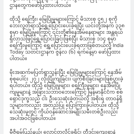
ဌာနတွေကဖော်ပြထားပါတယ်။
ထိုသို့ ရေကြီး၊ မြေပြိုမှုများကြောင့် မိသားစု ၄၅၂ စုကို
ဘေးလွတ်ရာသို့ရွှေ့ပြောင်းပေးခဲ့ရပြီး ယင်းတို့အနက် ၃၃၈
စုမှာ မြေပြိုမှုကြောင့် ၎င်းတို့၏နေအိမ်နေရာများ အန္တရယ်
ရှိလာသဖြင့်ရွှေ့ပြောင်းခြင်းဖြစ်ပြီး မိသားစု ၁၁၄ စုမှာ
ရေကြီးမှုကြောင့် ရွှေ့ပြောင်းပေးခဲ့ရတာဖြစ်တယ်လို့ India
Today သတင်းဌာနက ဇွန်လ (၆) ရက်နေ့မှာ ဖော်ပြထား
ပါတယ်။
မိုးအဆက်မပြတ်ရွာသွန်းပြီး မြေပြိုမှုများကြောင့် နေအိမ်
စုစုပေါင်း ၂၇၂ လုံးပြိုကျခြင်း၊ ပျက်စီးခြင်းများဖြစ်ပွားခဲ့
ရပါတယ်။ ထိုသို့ မြေပြိုမှုများ၊ ရေကြီးမှုများ၊ နေအိမ်ပြို
ကျမှုများနဲ့ အခြားသဘာဝဘေးကြောင့် မြန်မာနိုင်ငံက စစ်
ရှောင်ဒုက္ခသည် ငါး ဦးသေဆုံးခဲ့တယ်လို့ အစိုးရ တာဝန်ရှိ
သူများကလည်း အတည်ပြု ပြောကြားခဲ့ပါတယ်။ ထိုသို့
သေဆုံးမှုတွင် ကိုယ်ဝန်ဆောင်အမျိုးသမီးတစ်ဦးလည်း
အပါအဝင်ဖြစ်ပါတယ်။
မီဇိုရမ်ပြည်နယ်၊ လောင်တလိုင်ခရိုင်၊ တွီဒင်းကျေးရွာနဲ့