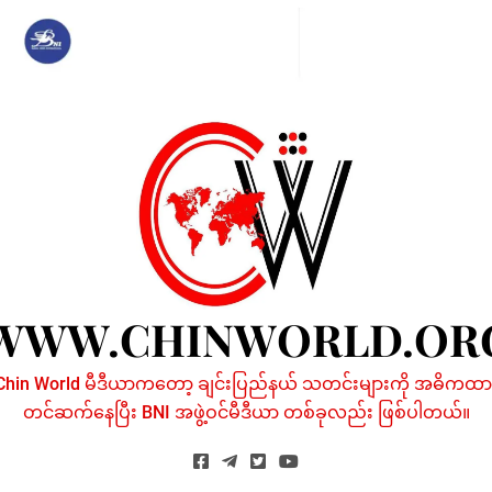
Skip
to
content
WWW.CHINWORLD.OR
Chin World မီဒီယာကတော့ ချင်းပြည်နယ် သတင်းများကို အဓိကထာ
တင်ဆက်နေပြီး BNI အဖွဲ့ဝင်မီဒီယာ တစ်ခုလည်း ဖြစ်ပါတယ်။