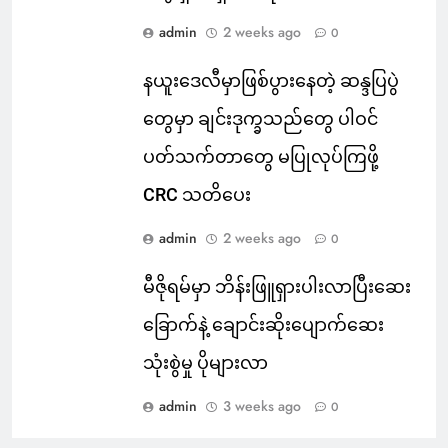
admin
2 weeks ago
0
နယူးဒေလီမှာဖြစ်ပွားနေတဲ့ ဆန္ဒပြပွဲ
တွေမှာ ချင်းဒုက္ခသည်တွေ ပါဝင်
ပတ်သက်တာတွေ မပြုလုပ်ကြဖို့
CRC သတိပေး
admin
2 weeks ago
0
မီဇိုရမ်မှာ ဘိန်းဖြူရှားပါးလာပြီးဆေး
ခြောက်နဲ့ ချောင်းဆိုးပျောက်ဆေး
သုံးစွဲမှု ပိုများလာ
admin
3 weeks ago
0