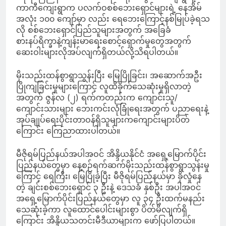
ကာကီကျေးရွာက ပလက်ဝစစ်ဘေးရှောင်များရဲ့ နေအိမ်
အလုံး ၁၀၀ ကျော်မှာ လည်း ရေဘေးကြောင့်နစ်မြုပ်ခဲ့ရသ
လို စစ်ဘေးရှောင်ပြည်သူများအတွက် အခြေခံ
စားနပ်ရိက္ခာနဲ့ကျန်းမာရေးစောင့်ရှောက်မှုတွေအတွက်
ဆေးဝါးများလိုအပ်လျက်ရှိတယ်လို့သိရပါတယ်။
မိုးသည်းထန်စွာရွာသွန်းပြီး မြေပြိုခြင်း၊ အဆောက်အဦး
ပြိုကျခြင်းမှုများကြောင့် လူထိခိုက်သေဆုံးမှုရှိလာတဲ့
အတွက် ဇွန်လ (၂) ရက်ကတည်းက ကျောင်းသူ/
ကျောင်းသားများ ဘေးကင်းလုံခြုံရေးအတွက် ပညာရေးနဲ့
အုပ်ချုပ်ရေးပိုင်းတာဝန်ရှိသူများကကျောင်းများပိတ်
ကြောင်း ကြေညာထားပါတယ်။
မီဇိုရမ်ပြည်နယ်အပါအဝင် အိန္ဒိယနိုင်ငံ အရှေ့မြောက်ပိုင်း
ပြည်နယ်တွေမှာ နေ့စဉ်ရက်ဆက်မိုးသည်းထန်စွာရွာသွန်းမှု
ကြောင့် ရေကြီး၊ မြေပြိုခဲ့ပြီး မီဇိုရမ်ပြည်နယ်မှာ ခိုလှုံနေ
တဲ့ ချင်းစစ်ဘေးရှောင် ၃ ဦးနဲ့ ဒေသခံ နှစ်ဦး အပါအဝင်
အရှေ့မြောက်ပိုင်းပြည်နယ်တွေမှာ လူ ၃၄ ဦးထက်မနည်း
သေဆုံးခဲ့ကာ လူထောင်ပေါင်းများစွာ ပိတ်မိလျက်ရှိ
ကြောင်း အိန္ဒိယသတင်းမီဒီယာများက ဖော်ပြပါတယ်။