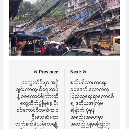
Previous:
Next:
Post
navigation
မကွေးတိုင်းမှာ အရှို
စည်ပင်သာယာရေး
ချင်းကာကွယ်ရေးတပ်
ဥပဒေကို လောက်တူ
နဲ့ စစ်ကောင်စီကြားထိ
ပြည်သူ့ရေးရာကောင်စီ
တွေ့တိုက်ပွဲဖြစ်ခဲ့ပြီး
ရဲ့ ဒုတိယအကြိမ်
စစ်ကောင်စီဘက်က ၁
မြောက် ပုံမှန်
ဦးသေဆုံးကာ
အစည်းအဝေးမှာ
လက်နက်ခဲယမ်းတချို့
အတည်ပြုခဲ့ကြောင်း