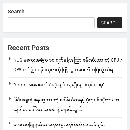
Search
SEARCH
Recent Posts
NUG မကွေးအဖွဲ့က ၁၀ ရက်ခန့်အကြာ ဖမ်းဆီးထားတဲ့ CPU /
CPA တပ်ဖွဲ့ဝင် မိုင်သူဇာကို ပြန်လွှတ်ပေးလိုက်ပြီလို့ သိရ
“၈၈၈၈ အရေးတော်ပုံနှင့် ချင်းလူမျိုးများလှုပ်ရှားမှု”
မြင်းချေးနဲ့ ရေးဆွဲထားတဲ့ ဒေါ်နယ်ထရမ့် ပုံတူပန်းချီကား က
နေဒါမှာ ဒေါ်လာ ၁,၈၀၀ နဲ့ ရောင်းထွက်
ပလက်ဝမြို့နယ်မှာ လှေအဌားလိုက်တဲ့ ဒေသခံချင်း