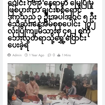
ပေါင်း ၇၆၉ နေရာမှာ မြေပြိုမှု
ဖြစ်ပွားကာ ချင်းစစ်ရှောင်
ဒုက္ခသည် ၃ ဦးအပါအ၀င် ၅ ဦး
သေဆုံး၊နေအိမ်စုစုပေါင်း ၂၇၂
လုံးပြိုကျ၊မိသားစု ၄၅၂ စုကို
ဘေးလွတ်ရာသို့ရွှေ့ပြောင်း
ပေးခဲ့ရ
0
Admin
1 Year Ago
1 Mins