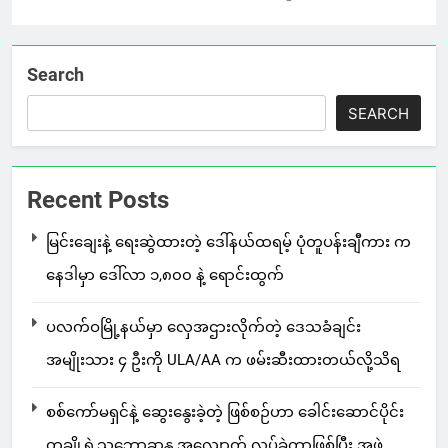
Search
SEARCH
Recent Posts
မြင်းချေးနဲ့ ရေးဆွဲထားတဲ့ ဒေါ်နယ်ထရမ့် ပုံတူပန်းချီကား က
နေဒါမှာ ဒေါ်လာ ၁,၈၀၀ နဲ့ ရောင်းထွက်
ပလက်ဝမြို့နယ်မှာ လှေအဌားလိုက်တဲ့ ဒေသခံချင်း
အမျိုးသား ၄ ဦးကို ULA/AA က ဖမ်းဆီးထားတယ်လို့သိရ
စစ်ကော်မရှင်နဲ့ ဆွေးနွေးခဲ့တဲ့ ဖြစ်စဉ်ဟာ ခေါင်းဆောင်ပိုင်း
တချို့ရဲ့သဘောဆန္ဒ အလျောက် လုပ်ခဲ့တာဖြစ်ပြီး အဖွဲ့