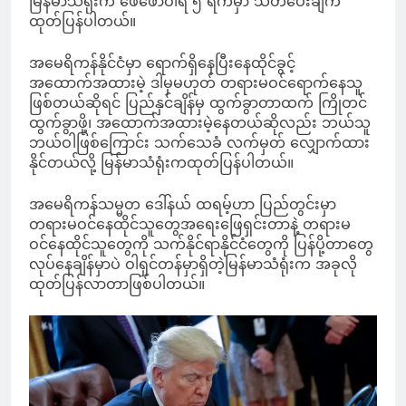
မြန်မာသံရုံးက ဖေဖော်ဝါရီ ၅ ရက်မှာ သတိပေးချက်
ထုတ်ပြန်ပါတယ်။
အမေရိကန်နိုင်ငံမှာ ရောက်ရှိနေပြီးနေထိုင်ခွင့်
အထောက်အထားမဲ့ ဒါမှမဟုတ် တရားမဝင်ရောက်နေသူ
ဖြစ်တယ်ဆိုရင် ပြည်နှင်ချိန်မှ ထွက်ခွာတာထက် ကြိုတင်
ထွက်ခွာဖို့၊ အထောက်အထားမဲ့နေတယ်ဆိုလည်း ဘယ်သူ
ဘယ်ဝါဖြစ်ကြောင်း သက်သေခံ လက်မှတ် လျှောက်ထား
နိုင်တယ်လို့ မြန်မာသံရုံးကထုတ်ပြန်ပါတယ်။
အမေရိကန်သမ္မတ ဒေါ်နယ် ထရမ့်ဟာ ပြည်တွင်းမှာ
တရားမဝင်နေထိုင်သူတွေအရေးဖြေရှင်းတာနဲ့ တရားမ
ဝင်နေထိုင်သူတွေကို သက်နိုင်ရာနိုင်ငံတွေကို ပြန်ပို့တာတွေ
လုပ်နေချိန်မှာပဲ ဝါရှင်တန်မှာရှိတဲ့မြန်မာသံရုံးက အခုလို
ထုတ်ပြန်လာတာဖြစ်ပါတယ်။