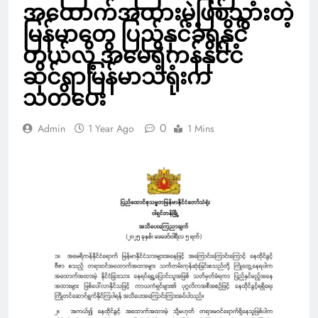
အထောက်အထားမဲ့ဖြစ်သွားတဲ့
မြန်မာတွေ ပြည်နှင်ခံရနိုင်
တယ်လို့ အမေရိကန်နိုင်ငံ
ဆိုင်ရာမြန်မာသံရုံးက
သတိပေး
0
Admin
1 Year Ago
1 Mins