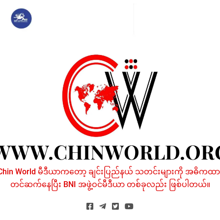
Skip
to
content
WWW.CHINWORLD.OR
Chin World မီဒီယာကတော့ ချင်းပြည်နယ် သတင်းများကို အဓိကထာ
တင်ဆက်နေပြီး BNI အဖွဲ့ဝင်မီဒီယာ တစ်ခုလည်း ဖြစ်ပါတယ်။