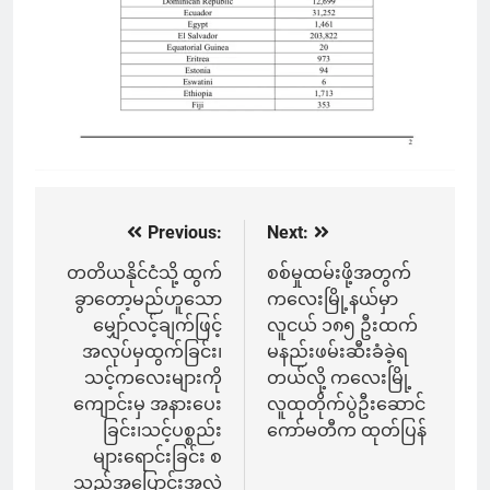
Previous:
Next:
Post
navigation
တတိယနိုင်ငံသို့ ထွက်
စစ်မှုထမ်းဖို့အတွက်
ခွာတော့မည်ဟူသော
ကလေးမြို့နယ်မှာ
မျှော်လင့်ချက်ဖြင့်
လူငယ် ၁၈၅ ဦးထက်
အလုပ်မှထွက်ခြင်း၊
မနည်းဖမ်းဆီးခံခဲ့ရ
သင့်ကလေးများကို
တယ်လို့ ကလေးမြို့
ကျောင်းမှ အနားပေး
လူထုတိုက်ပွဲဦးဆောင်
ခြင်း၊သင့်ပစ္စည်း
ကော်မတီက ထုတ်ပြန်
များ‌ရောင်းခြင်း စ
သည့်အပြောင်းအလဲ