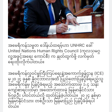
အမေရိကန်သမ္မတ ဒေါ်နယ်ထရမ့်ဟာ UNHRC ခေါ်
United Nations Human Rights Council (ကုလသမဂ္ဂ
လူ့အခွင့်အရေး ကောင်စီ) က နှုတ်ထွက်ဖို့ လက်မှတ်
ရေးထိုးလိုက်ပါတယ်။
အမေရိကန်လူဝင်မှုကြီးကြပ်ရေးနဲ့အကောက်ခွန်ဌာန (ICE)
မှ၂၀၂၄ ခုနှစ် နိုဝင်ဘာလအထိ ပြည်တော်ပြန်ပို့ခံရမည့်သူ
အမေရိကန်မှ ပြန်ပို့ခံရမည့် အထောက်ထားမဲ့ ၁.၄ သန်း
ကျော်စာရင်းထဲမှာ အထောက်ထားမဲ့ မြန်မာနိုင်ငံသား
၆၇၉ဦး ပါဝင်တယ်လို့ ထုတ်ပြန်ခဲ့ပါတယ်။ ၂၀၂၄ နှစ်မှာ
မြန်မာနိုင်ငံသား တစ်ဦးသာ မြန်မာပြည် ပြန်ပို့ခံခဲ့ရပါ
တယ်။