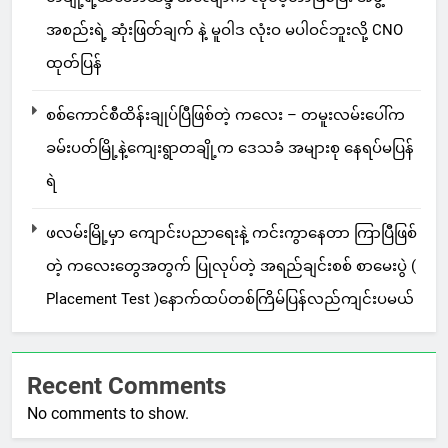
အစည်းရဲ့ ဆုံးဖြတ်ချက် နဲ့ မူဝါဒ လုံးဝ မပါဝင်ဘူးလို့ CNO
ထုတ်ပြန်
စစ်ကောင်စီထိန်းချုပ်ပြီဖြစ်တဲ့ ကလေး – တမူးလမ်းပေါ်က
ခမ်းပတ်မြို့နဲ့ကျေးရွာတချို့က ဒေသခံ အများစု နေရပ်မပြန်
ရဲ
ဖလမ်းမြို့မှာ ကျောင်းပညာရေးနဲ့ ကင်းကွာနေတာ ကြာပြီဖြစ်
တဲ့ ကလေးတွေအတွက် ပြုလုပ်တဲ့ အရည်ချင်းစစ် စာမေးပွဲ (
Placement Test )နောက်ထပ်တစ်ကြိမ်ပြန်လည်ကျင်းပမယ်
Recent Comments
No comments to show.