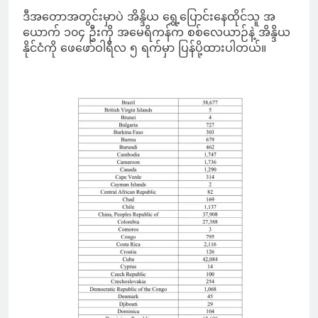
ဒီအတောအတွင်းမှာပဲ အိန္ဒိယ ရွှေ့ပြောင်းနေထိုင်သူ အ
ယောက် ၁၀၄ ဦးကို အမေရိကန်က စစ်လေယာဉ်နဲ့ အိန္ဒိယ
နိုင်ငံကို ဖေဖော်ဝါရီလ ၅ ရက်မှာ ပြန်ပို့ထားပါတယ်။