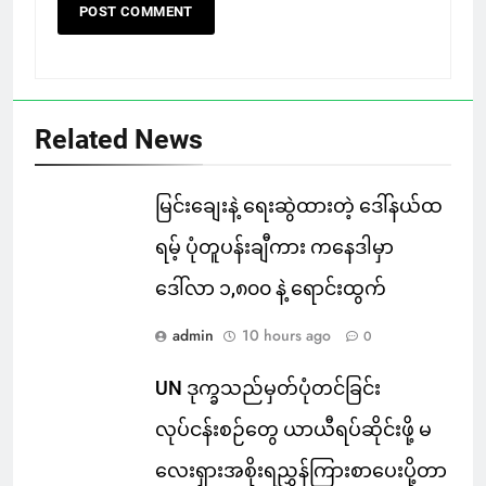
Related News
မြင်းချေးနဲ့ ရေးဆွဲထားတဲ့ ဒေါ်နယ်ထ
ရမ့် ပုံတူပန်းချီကား ကနေဒါမှာ
ဒေါ်လာ ၁,၈၀၀ နဲ့ ရောင်းထွက်
admin
10 hours ago
0
UN ဒုက္ခသည်မှတ်ပုံတင်ခြင်း
လုပ်ငန်းစဉ်တွေ ယာယီရပ်ဆိုင်းဖို့ မ
လေးရှားအစိုးရညွှန်ကြားစာပေးပို့တာ