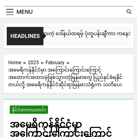
MENU
ြင်းချေးနဲ့ ရေးဆွဲထားတဲ့ ဒေါ်နယ်ထရမ့် ပုံတူပန်းချီကား ကနေဒါမှာ ဒ
HEADLINES
0 Hours Ago
Home
2025
February
အမေရိကန်နိုင်ငံမှာ အကြောင်းကြောင်းကြောင့်
အထောက်အထားမဲ့ဖြစ်သွားတဲ့မြန်မာတွေ ပြည်နှင်ခံရနိုင်
တယ်လို့ အမေရိကန်နိုင်ငံဆိုင်ရာမြန်မာသံရုံးက သတိပေး
နိုင်ငံတကာသတင်း
အမေရိကန်နိုင်ငံမှာ
အကြောင်းကြောင်းကြောင့်