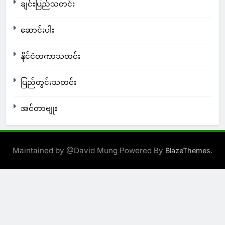
ချင်းပြည်သတင်း
ဆောင်းပါး
နိုင်ငံတကာသတင်း
ပြည်တွင်းသတင်း
အင်တာဗျုး
Maintained by @David Mung Powered By
.
BlazeThemes