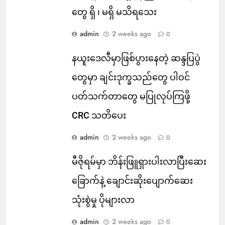
တွေ ရှိ ၊ မရှိ မသိရသေး
admin
2 weeks ago
0
နယူးဒေလီမှာဖြစ်ပွားနေတဲ့ ဆန္ဒပြပွဲ
တွေမှာ ချင်းဒုက္ခသည်တွေ ပါဝင်
ပတ်သက်တာတွေ မပြုလုပ်ကြဖို့
CRC သတိပေး
admin
2 weeks ago
0
မီဇိုရမ်မှာ ဘိန်းဖြူရှားပါးလာပြီးဆေး
ခြောက်နဲ့ ချောင်းဆိုးပျောက်ဆေး
သုံးစွဲမှု ပိုများလာ
admin
2 weeks ago
0