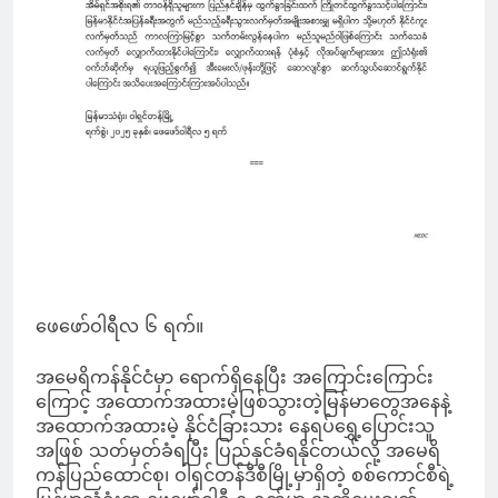
ဖေဖော်ဝါရီလ ၆ ရက်။
အမေရိကန်နိုင်ငံမှာ ရောက်ရှိနေပြီး အကြောင်းကြောင်း
ကြောင့် အထောက်အထားမဲ့ဖြစ်သွားတဲ့မြန်မာတွေအနေနဲ့
အထောက်အထားမဲ့ နိုင်ငံခြားသား နေရပ်ရွှေ့ပြောင်းသူ
အဖြစ် သတ်မှတ်ခံရပြီး ပြည်နှင်ခံရနိုင်တယ်လို့ အမေရိ
ကန်ပြည်ထောင်စု၊ ဝါရှင်တန်ဒီစီမြို့မှာရှိတဲ့ စစ်ကောင်စီရဲ့