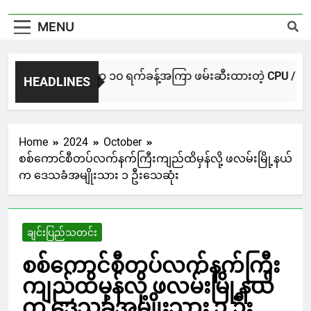
MENU
NUG မကွေးအဖွဲ့က ၁၀ ရက်ခန့်အကြာ ဖမ်းဆီးထားတဲ့ CPU / CPA တပ်ဖွဲ
HEADLINES
23 Hours Ago
Home
2024
October
စစ်ကောင်စီတပ်လက်နက်ကြီးကျည်ထိမှန်လို့ ဖလမ်းမြို့နယ်
က ဒေသခံအမျိုးသား ၁ ဦးသေဆုံး
ချင်းပြည်သတင်း
စစ်ကောင်စီတပ်လက်နက်ကြီး
ကျည်ထိမှန်လို့ ဖလမ်းမြို့နယ်
က ဒေသခံအမျိုးသား ၁ ဦး