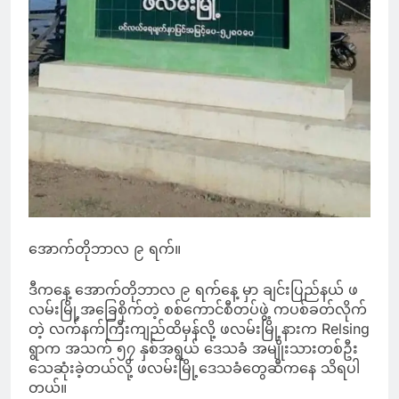
အောက်တိုဘာလ ၉ ရက်။
ဒီကနေ့ အောက်တိုဘာလ ၉ ရက်နေ့ မှာ ချင်းပြည်နယ် ဖ
လမ်းမြို့အခြေစိုက်တဲ့ စစ်ကောင်စီတပ်ဖွဲ့ ကပစ်ခတ်လိုက်
တဲ့ လက်နက်ကြီးကျည်ထိမှန်လို့ ဖလမ်းမြို့နားက Relsing
ရွာက အသက် ၅၇ နှစ်အရွယ် ဒေသခံ အမျိုးသားတစ်ဦး
သေဆုံးခဲ့တယ်လို့ ဖလမ်းမြို့ဒေသခံတွေဆီကနေ သိရပါ
တယ်။