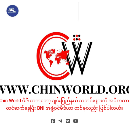
Skip
to
content
WWW.CHINWORLD.OR
Chin World မီဒီယာကတော့ ချင်းပြည်နယ် သတင်းများကို အဓိကထာ
တင်ဆက်နေပြီး BNI အဖွဲ့ဝင်မီဒီယာ တစ်ခုလည်း ဖြစ်ပါတယ်။