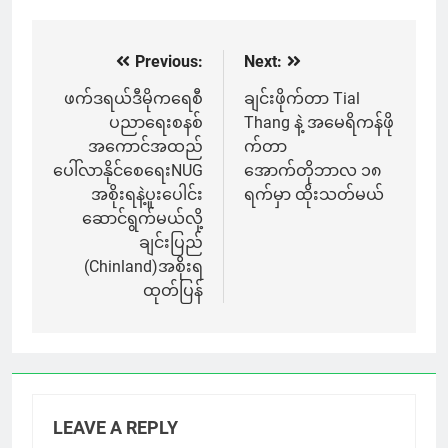
Previous:
Next:
Post
navigation
ဖက်ဒရယ်ဒီမိုကရေစီ
ချင်းဖိုက်တာ Tial
ပညာရေးစနစ်
Thang နဲ့ အမေရိကန်ဖို
အကောင်အထည်
က်တာ
ပေါ်လာနိုင်စေရေးNUG
အောက်တိုဘာလ ၁၈
အစိုးရနဲ့ပူးပေါင်း
ရက်မှာ ထိုးသတ်မယ်
ဆောင်ရွက်မယ်လို့
ချင်းပြည်
(Chinland)အစိုးရ
ထုတ်ပြန်
LEAVE A REPLY