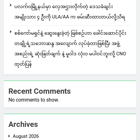
ပလက်ဝမြို့နယ်မှာ လှေအဌားလိုက်တဲ့ ဒေသခံချင်း
အမျိုးသား ၄ ဦးကို ULA/AA က ဖမ်းဆီးထားတယ်လို့သိရ
စစ်ကော်မရှင်နဲ့ ဆွေးနွေးခဲ့တဲ့ ဖြစ်စဉ်ဟာ ခေါင်းဆောင်ပိုင်း
တချို့ရဲ့သဘောဆန္ဒ အလျောက် လုပ်ခဲ့တာဖြစ်ပြီး အဖွဲ့
အစည်းရဲ့ ဆုံးဖြတ်ချက် နဲ့ မူဝါဒ လုံးဝ မပါဝင်ဘူးလို့ CNO
ထုတ်ပြန်
Recent Comments
No comments to show.
Archives
August 2026