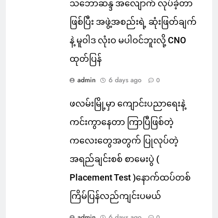
သဘောဆန္ဒ အလျောက် လုပ်ခဲ့တာ
ဖြစ်ပြီး အဖွဲ့အစည်းရဲ့ ဆုံးဖြတ်ချက်
နဲ့ မူဝါဒ လုံးဝ မပါဝင်ဘူးလို့ CNO
ထုတ်ပြန်
admin
6 days ago
0
ဖလမ်းမြို့မှာ ကျောင်းပညာရေးနဲ့
ကင်းကွာနေတာ ကြာပြီဖြစ်တဲ့
ကလေးတွေအတွက် ပြုလုပ်တဲ့
အရည်ချင်းစစ် စာမေးပွဲ (
Placement Test )နောက်ထပ်တစ်
ကြိမ်ပြန်လည်ကျင်းပမယ်
admin
6 days ago
0