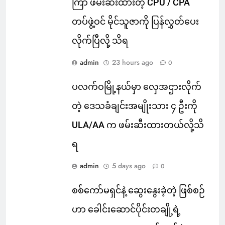
ကြာ ဖမ်းဆီးထားတဲ့ CPU / CPA
တပ်ဖွဲ့ဝင် မိုင်သူဇာကို ပြန်လွှတ်ပေး
လိုက်ပြီလို့ သိရ
admin
23 hours ago
0
ပလက်ဝမြို့နယ်မှာ လှေအဌားလိုက်
တဲ့ ဒေသခံချင်းအမျိုးသား ၄ ဦးကို
ULA/AA က ဖမ်းဆီးထားတယ်လို့သိ
ရ
admin
5 days ago
0
စစ်ကော်မရှင်နဲ့ ဆွေးနွေးခဲ့တဲ့ ဖြစ်စဉ်
ဟာ ခေါင်းဆောင်ပိုင်းတချို့ရဲ့