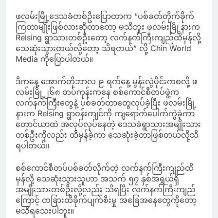
ဖလမ်းမြို့ဒေသခံတစ်ဦးပြောတာက “ပစ်ခတ်တိုက်ခိုက်
ကြတာမျိုးဖြစ်လားဆိုတာတော့ မသိဘူး ဖလမ်းမြို့နားက
Relsing ရွာသားတစ်ဦးတော့ လက်နက်ကြီးကျည်ထိမှန်လို့
သေဆုံးသွားတယ်လို့တော့ သိရတယ်” လို့ Chin World
Media ကိုပြောပါတယ်။
ဒီကနေ့ အောက်တိုဘာလ ၉ ရက်နေ့ မွန်းလွဲပိုင်းကစလို့ ဖ
လမ်းမြို့၂၆၈ တပ်ကုန်းကနေ စစ်ကောင်စီတပ်ဖွဲ့က
လက်နက်ကြီးတွေနဲ့ ပစ်ခတ်တာတွေလုပ်ခဲ့ပြီး ဖလမ်းမြို့
နားက Relsing ရွာဝန်းကျင်ကို ကျရောက်ပေါက်ကွဲခဲ့ကာ
တောင်ယာထဲ အလုပ်လုပ်နေတဲ့ ဒေသခံရွာသားအမျိုးသား
တစ်ဦးကိုလည်း ထိမှန်ခဲ့ကာ သေဆုံးခဲ့တာဖြစ်တယ်လို့သိ
ရပါတယ်။
စစ်ကောင်စီတပ်ပစ်ခတ်လိုက်တဲ့ လက်နက်ကြီးကျည်ထိ
မှန်လို့ သေဆုံးသွားသူဟာ အသက် ၅၇ နှစ်အရွယ်ရှိ
အမျိုးသားတစ်ဦးလို့လည်း သိရပြီး လက်နက်ကြီးကျည်
ကြောင့် တခြားထိခိုက်ပျက်စီးမှု အခြေအနေတွေကိုတော့
မသိရသေးပါဘူး။