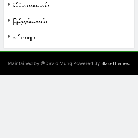
နိုင်ငံတကာသတင်း
ပြည်တွင်းသတင်း
အင်တာဗျုး
Maintained by @David Mung Powered By
.
BlazeThemes