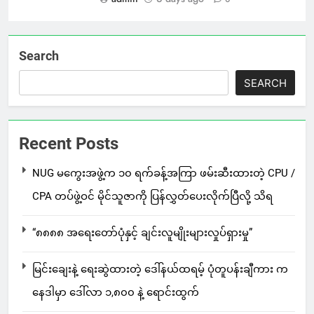
Search
SEARCH
Recent Posts
NUG မကွေးအဖွဲ့က ၁၀ ရက်ခန့်အကြာ ဖမ်းဆီးထားတဲ့ CPU /
CPA တပ်ဖွဲ့ဝင် မိုင်သူဇာကို ပြန်လွှတ်ပေးလိုက်ပြီလို့ သိရ
“၈၈၈၈ အရေးတော်ပုံနှင့် ချင်းလူမျိုးများလှုပ်ရှားမှု”
မြင်းချေးနဲ့ ရေးဆွဲထားတဲ့ ဒေါ်နယ်ထရမ့် ပုံတူပန်းချီကား က
နေဒါမှာ ဒေါ်လာ ၁,၈၀၀ နဲ့ ရောင်းထွက်