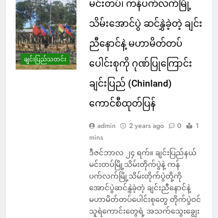
မင်းတပ်၊ ကန်ပက်လက်မြို့
သိမ်းအောင်ပွဲ ဆင်နွှဲခဲ့တဲ့ ချင်း
ညီနောင်နဲ့ မဟာမိတ်တပ်
ချင်းပြည်သတင်း
ပေါင်းစုကို ဂုဏ်ပြုကြောင်း
ချင်းပြည် (Chinland)
ကောင်စီထုတ်ပြန်
admin
2 years ago
0
1
mins
ဒီဇင်ဘာလ ၂၄ ရက်။ ချင်းပြည်နယ်
မင်းတပ်မြို့သိမ်းတိုက်ပွဲနဲ့ ကန်
ပက်လက်မြို့သိမ်းတိုက်ပွဲတို့ကို
အောင်ပွဲဆင်နွှဲခဲ့တဲ့ ချင်းညီနောင်နဲ့
မဟာမိတ်တပ်ပေါင်းစုတွေ တိုက်ပွဲဝင်
သူရဲကောင်းတွေရဲ့ အသက်သွေးချွေး