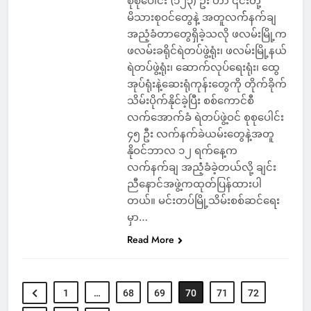
စုစုပေါင်း (၁၂၃) ဦး ဟာ ၎င်းတို့
မိသားစုဝင်တွေနဲ့ အတူလက််နက်ချ
အညံ့ခံတာတွေရှိခဲ့သလို ဖလမ်းမြို့က
ဖလမ်းခရိုင်ရဲတပ်ဖွဲ့ရုံး၊ ဖလမ်းမြို့နယ်
ရဲတပ်ဖွဲ့ရုံး၊ ဆောက်လုပ်ရေးရုံး၊ ထွေ
အုပ်ရုံးနဲ့ဆေးရုံကုန်းတွေကို တိုက်ခိုက်
သိမ်းပိုက်နိုင်ခဲ့ပြီး စစ်ကောင်စီ
လက်အောက်ခံ ရဲတပ်ဖွဲ့ဝင် စုစုပေါင်း
၄၅ ဦး လက်နက်ခဲယမ်းတွေနဲ့အတူ
နိုဝင်ဘာလ ၁၂ ရက်နေ့က
လက်နက်ချ အညံံ့ခံခဲ့တယ်လို့ ချင်း
ညီနောင်အဖွဲ့ကထုတ်ပြန်ထားပါ
တယ်။ မင်းတပ်မြို့သိမ်းစစ်ဆင်ရေး
မှာ…
Read More
1
…
68
69
70
71
72