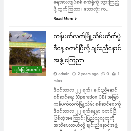
ရေအားလျှပ်စစ် စက်ရုံကို သွားကြည့်
ဖို့ ထွက်ကြတာ။ ဘောလုံး က…
Read More
ကန်ပက်လက်မြို့သိမ်းတိုက်ပွဲ
ဒီနေ့ စတင်ပြီလို့ ချင်းညီနောင်
အဖွဲ့ ကြေညာ
ချင်းပြည်သတင်း
admin
2 years ago
0
1
mins
ဒီဇင်ဘာလ ၂၂ ရက်။ ချင်းညီနောင်
စစ်ဆင်ရေး (Operation CB) အဖြစ်
ကန်ပက်လက်မြို့သိမ်း စစ်ဆင်ရေးကို
ဒီဇင်ဘာလ ၂၂ ရက်နေ့မှာ စတင်ပြီ
ဖြစ်တဲ့အကြောင်း ပြည်သူလူထုကို
အသိပေးတယ်လို့ ချင်းညီနောင်အဖွဲ့