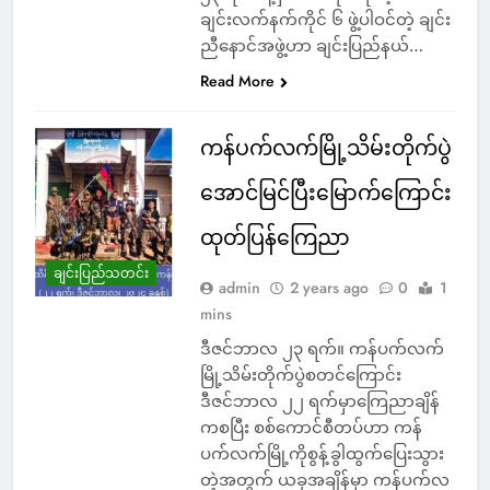
ချင်းလက်နက်ကိုင် ၆ ဖွဲ့ပါဝင်တဲ့ ချင်း
ညီနောင်အဖွဲ့ဟာ ချင်းပြည်နယ်…
Read More
ကန်ပက်လက်မြို့သိမ်းတိုက်ပွဲ
အောင်မြင်ပြီးမြောက်ကြောင်း
ထုတ်ပြန်ကြေညာ
ချင်းပြည်သတင်း
admin
2 years ago
0
1
mins
ဒီဇင်ဘာလ ၂၃ ရက်။ ကန်ပက်လက်
မြို့သိမ်းတိုက်ပွဲစတင်ကြောင်း
ဒီဇင်ဘာလ ၂၂ ရက်မှာကြေညာချိန်
ကစပြီး စစ်ကောင်စီတပ်ဟာ ကန်
ပက်လက်မြို့ကိုစွန့်ခွါထွက်ပြေးသွား
တဲ့အတွက် ယခုအချိန်မှာ ကန်ပက်လ