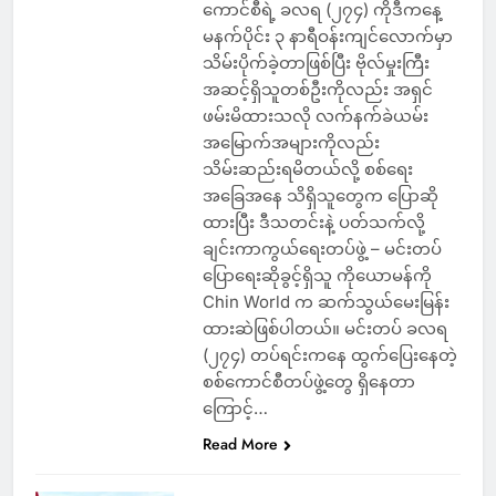
ကောင်စီရဲ့ ခလရ (၂၇၄) ကိုဒီကနေ့
မနက်ပိုင်း ၃ နာရီဝန်းကျင်လောက်မှာ
သိမ်းပိုက်ခဲ့တာဖြစ်ပြီး ဗိုလ်မှုးကြီး
အဆင့်ရှိသူတစ်ဦးကိုလည်း အရှင်
ဖမ်းမိထားသလို လက်နက်ခဲယမ်း
အမြောက်အများကိုလည်း
သိမ်းဆည်းရမိတယ်လို့ စစ်ရေး
အခြေအနေ သိရှိသူတွေက ပြောဆို
ထားပြီး ဒီသတင်းနဲ့ ပတ်သက်လို့
ချင်းကာကွယ်ရေးတပ်ဖွဲ့ – မင်းတပ်
ပြောရေးဆိုခွင့်ရှိသူ ကိုယောမန်ကို
Chin World က ဆက်သွယ်မေးမြန်း
ထားဆဲဖြစ်ပါတယ်။ မင်းတပ် ခလရ
(၂၇၄) တပ်ရင်းကနေ ထွက်ပြေးနေတဲ့
စစ်ကောင်စီတပ်ဖွဲ့တွေ ရှိနေတာ
ကြောင့်…
Read More