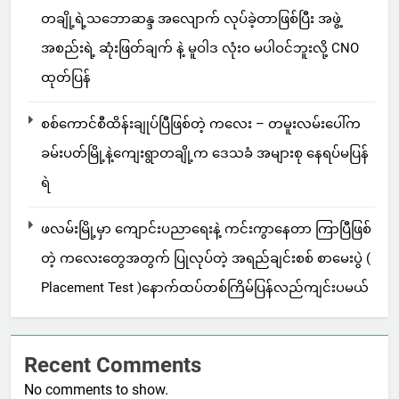
တချို့ရဲ့သဘောဆန္ဒ အလျောက် လုပ်ခဲ့တာဖြစ်ပြီး အဖွဲ့
အစည်းရဲ့ ဆုံးဖြတ်ချက် နဲ့ မူဝါဒ လုံးဝ မပါဝင်ဘူးလို့ CNO
ထုတ်ပြန်
စစ်ကောင်စီထိန်းချုပ်ပြီဖြစ်တဲ့ ကလေး – တမူးလမ်းပေါ်က
ခမ်းပတ်မြို့နဲ့ကျေးရွာတချို့က ဒေသခံ အများစု နေရပ်မပြန်
ရဲ
ဖလမ်းမြို့မှာ ကျောင်းပညာရေးနဲ့ ကင်းကွာနေတာ ကြာပြီဖြစ်
တဲ့ ကလေးတွေအတွက် ပြုလုပ်တဲ့ အရည်ချင်းစစ် စာမေးပွဲ (
Placement Test )နောက်ထပ်တစ်ကြိမ်ပြန်လည်ကျင်းပမယ်
Recent Comments
No comments to show.