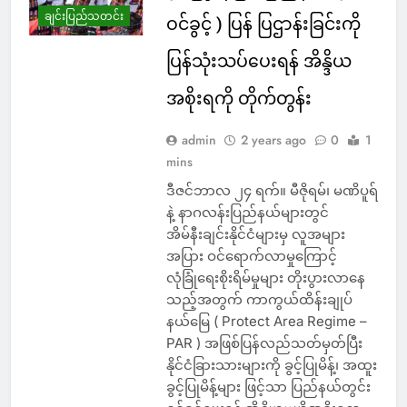
ချင်းပြည်သတင်း
ဝင်ခွင့် ) ပြန် ပြဌာန်းခြင်းကို
ပြန်သုံးသပ်ပေးရန် အိန္ဒိယ
အစိုးရကို တိုက်တွန်း
admin
2 years ago
0
1
mins
ဒီဇင်ဘာလ ၂၄ ရက်။ မီဇိုရမ်၊ မဏိပူရ်
နဲ့ နာဂလန်းပြည်နယ်များတွင်
အိမ်နီးချင်းနိုင်ငံများမှ လူအများ
အပြား ဝင်ရောက်လာမှုကြောင့်
လုံခြုံရေးစိုးရိမ်မှုများ တိုးပွားလာနေ
သည့်အတွက် ကာကွယ်ထိန်းချုပ်
နယ်မြေ ( Protect Area Regime –
PAR ) အဖြစ်ပြန်လည်သတ်မှတ်ပြီး
နိုင်ငံခြားသားများကို ခွင့်ပြုမိန့်၊ အထူး
ခွင့်ပြုမိန့်များ ဖြင့်သာ ပြည်နယ်တွင်း