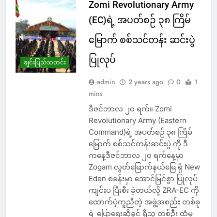
Zomi Revolutionary Army
(EC)ရဲ့ အပတ်စဉ် ၃၈ ကြိမ်
မြောက် စစ်သင်တန်း ဆင်းပွဲ
ပြုလုပ်
ချင်းပြည်သတင်း
admin
2 years ago
0
1
mins
ဒီဇင်ဘာလ ၂၀ ရက်။ Zomi
Revolutionary Army (Eastern
Command)ရဲ့ အပတ်စဉ် ၃၈ ကြိမ်
မြောက် စစ်သင်တန်းဆင်းပွဲ ကို ဒီ
ကနေ့ဒီဇင်ဘာလ ၂၀ ရက်နေ့မှာ
Zogam လွတ်မြောက်နယ်မြေ ရှိ New
Eden စခန်းမှာ အောင်မြင်စွာ ပြုလုပ်
ကျင်းပ ပြီးစီး ခဲ့တယ်လို့ ZRA-EC ကို
ထောက်ပံ့ကူညီတဲ့ အဖွဲ့အစည်း တစ်ခု
ရဲ့ ပြောရေးဆိုခွင့် ရှိသူ တစ်ဦး ထံမှ