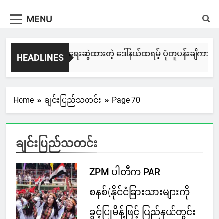
MENU
မြင်းချေးနဲ့ ရေးဆွဲထားတဲ့ ဒေါ်နယ်ထရမ့် ပုံတူပန်းချီကား ကနေ
HEADLINES
4 Days Ago
Home
ချင်းပြည်သတင်း
Page 70
ချင်းပြည်သတင်း
ZPM ပါတီက PAR
စနစ်(နိုင်ငံခြားသားများကို
ခွင့်ပြုမိန့်ဖြင့် ပြည်နယ်တွင်း