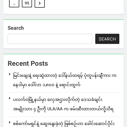
…
95
Search
SEARCH
Recent Posts
မြင်းချေးနဲ့ ရေးဆွဲထားတဲ့ ဒေါ်နယ်ထရမ့် ပုံတူပန်းချီကား က
နေဒါမှာ ဒေါ်လာ ၁,၈၀၀ နဲ့ ရောင်းထွက်
ပလက်ဝမြို့နယ်မှာ လှေအဌားလိုက်တဲ့ ဒေသခံချင်း
အမျိုးသား ၄ ဦးကို ULA/AA က ဖမ်းဆီးထားတယ်လို့သိရ
စစ်ကော်မရှင်နဲ့ ဆွေးနွေးခဲ့တဲ့ ဖြစ်စဉ်ဟာ ခေါင်းဆောင်ပိုင်း