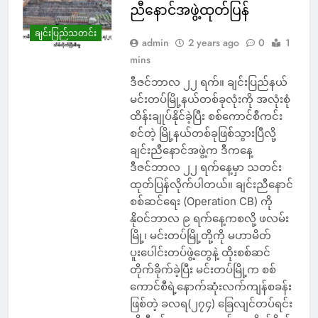
ညီနောင်အဖွဲ့ထုတ်ပြန်
ချင်းပြည်သတင်း
admin
2 years ago
0
1
mins
ဒီဇင်ဘာလ ၂၂ ရက်။ ချင်းပြည်နယ်
မင်းတပ်မြို့နယ်တစ်ခုလုံးကို အလုံးစုံ
ထိန်းချုပ်နိုင်ခဲ့ပြီး စစ်ကောင်စီကင်း
စင်တဲ့ မြို့နယ်တစ်ခုဖြစ်သွားပြီလို့
ချင်းညီနောင်အဖွဲ့က ဒီကနေ့
ဒီဇင်ဘာလ ၂၂ ရက်နေ့မှာ သတင်း
ထုတ်ပြန်လိုက်ပါတယ်။ ချင်းညီနောင်
စစ်ဆင်ရေး (Operation CB) ကို
နိုဝင်ဘာလ ၉ ရက်နေ့ကစလို့ ဖလမ်း
မြို့၊ မင်းတပ်မြို့တို့ကို မဟာမိတ်
ပူးပေါင်းတပ်ဖွဲ့တွေနဲ့ ထိုးစစ်ဆင်
တိုက်ခိုက်ခဲ့ပြီး မင်းတပ်မြို့က စစ်
ကောင်စီရဲ့နောက်ဆုံးလက်ကျန်စခန်း
ဖြစ်တဲ့ ခလရ(၂၇၄) ခြေလျင်တပ်ရင်း