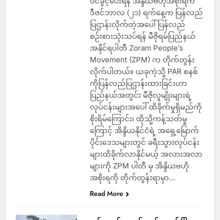
ဝင်ခွင့်ပေးရန် အိန္ဒိယဗဟိုအစိုးရက
ဒီဇင်ဘာလ (၂၁) ရက်နေ့က ပြန်လည်
ပြဌာန်းလိုက်တဲ့အပေါ် ပြန်လည်
စဉ်းစားသုံးသပ်ရန် မီဇိုရမ်ပြည်နယ်
အနိုင်ရပါတီ Zoram People’s
Movement (ZPM) က တိုက်တွန်း
လိုက်ပါတယ်။ ယခုကဲ့သို့ PAR စနစ်
ကိုပြန်လည်ပြဌာန်းထားခြင်းဟာ
ပြည်နယ်အတွင်း မီဇိုလူမျိုးများရဲ့
လုပ်ငန်းများအပေါ် ထိခိုက်မှုရှိမည်ကို
စိုးရိမ်ကြောင်း၊ ထိုသို့ကန့်သတ်မှု
ကြောင့် အိန္ဒိယနိုင်ငံရဲ့ အရှေ့မြောက်
ပိုင်းဒေသများတွင် ခရီးသွားလုပ်ငန်း
များထိခိုက်လာနိုင်မယ့် အလားအလာ
များကို ZPM ပါတီ မှ အိန္ဒိယဗဟို
အစိုးရကို တိုက်တွန်းရာမှာ…
Read More