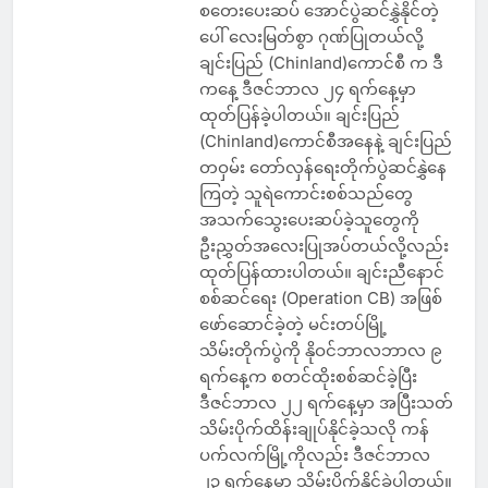
စတေးပေးဆပ် အောင်ပွဲဆင်နွှဲနိုင်တဲ့
ပေါ် လေးမြတ်စွာ ဂုဏ်ပြုတယ်လို့
ချင်းပြည် (Chinland)ကောင်စီ က ဒီ
ကနေ့ ဒီဇင်ဘာလ ၂၄ ရက်နေ့မှာ
ထုတ်ပြန်ခဲ့ပါတယ်။ ချင်းပြည်
(Chinland)ကောင်စီအနေနဲ့ ချင်းပြည်
တဝှမ်း တော်လှန်ရေးတိုက်ပွဲဆင်နွှဲနေ
ကြတဲ့ သူရဲကောင်းစစ်သည်တွေ
အသက်သွေးပေးဆပ်ခဲ့သူတွေကို
ဦးညွှတ်အလေးပြုအပ်တယ်လို့လည်း
ထုတ်ပြန်ထားပါတယ်။ ချင်းညီနောင်
စစ်ဆင်ရေး (Operation CB) အဖြစ်
ဖော်ဆောင်ခဲ့တဲ့ မင်းတပ်မြို့
သိမ်းတိုက်ပွဲကို နိုဝင်ဘာလဘာလ ၉
ရက်နေ့က စတင်ထိုးစစ်ဆင်ခဲ့ပြီး
ဒီဇင်ဘာလ ၂၂ ရက်နေ့မှာ အပြီးသတ်
သိမ်းပိုက်ထိန်းချုပ်နိုင်ခဲ့သလို ကန်
ပက်လက်မြို့ကိုလည်း ဒီဇင်ဘာလ
၂၃ ရက်နေ့မှာ သိမ်းပိုက်နိုင်ခဲ့ပါတယ်။