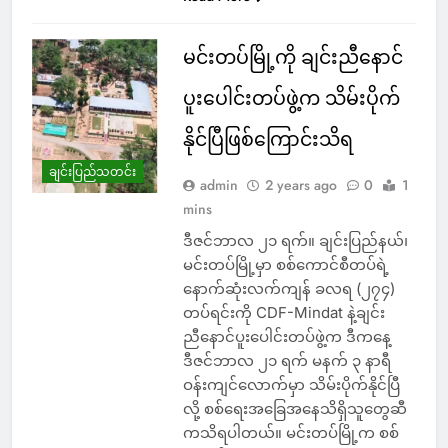
မင်းတပ်မြို့ကို ချင်းညီနောင်
ပူးပေါင်းတပ်ဖွဲ့က သိမ်းပိုက်
နိုင်ပြီဖြစ်ကြောင်းသိရ
ချင်းပြည်သတင်း
admin
2 years ago
0
1
mins
ဒီဇင်ဘာလ ၂၁ ရက်။ ချင်းပြည်နယ်၊
မင်းတပ်မြို့မှာ စစ်ကောင်စီတပ်ရဲ့
နောက်ဆုံးလက်ကျန် ခလရ (၂၇၄)
တပ်ရင်းကို CDF-Mindat နဲ့ချင်း
ညီနောင်ပူးပေါင်းတပ်ဖွဲ့က ဒီကနေ့
ဒီဇင်ဘာလ ၂၁ ရက် မနက် ၃ နာရီ
ဝန်းကျင်လောက်မှာ သိမ်းပိုက်နိုင်ပြီ
လို့ စစ်ရေးအခြေအနေသိရှိသူတွေဆီ
ကသိရပါတယ်။ မင်းတပ်မြို့က စစ်