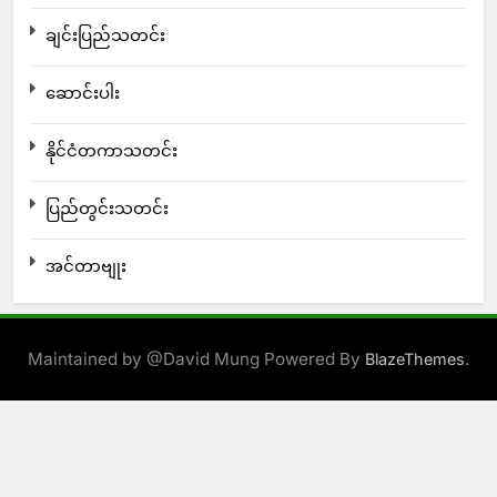
ချင်းပြည်သတင်း
ဆောင်းပါး
နိုင်ငံတကာသတင်း
ပြည်တွင်းသတင်း
အင်တာဗျုး
Maintained by @David Mung Powered By
.
BlazeThemes