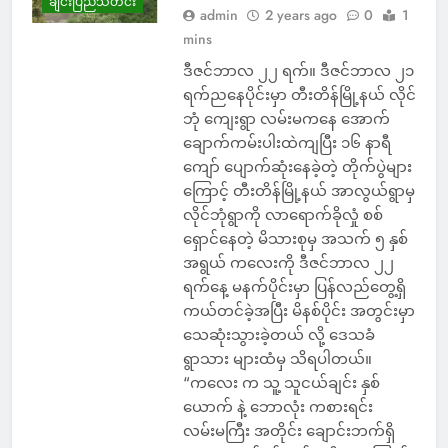
ချင်းပြည်သတင်း
admin
2 years ago
0
1
mins
ဒီဇင်ဘာလ ၂၂ ရက်။ ဒီဇင်ဘာလ ၂၁
ရက်ညနေပိုင်းမှာ တီးတိန်မြို့နယ် လိုင်
ဘုံ ကျေးရွာ လမ်းမကနေ အောက်
ချောက်ကမ်းပါးထဲကျပြီး ၁၆ နာရီ
ကျော် ပျောက်ဆုံးနေခဲ့တဲ့ တိုက်ပွဲများ
ကြောင့် တီးတိန်မြို့နယ် အာလွယ်ရွာမှ
လိုင်ဘုံရွာကို လာရောက်ခိုလှုံ စစ်
ရှောင်နေတဲ့ မိသားစုမှ အသက် ၅ နှစ်
အရွယ် ကလေးကို ဒီဇင်ဘာလ ၂၂
ရက်နေ့ မနက်ပိုင်းမှာ ပြန်လည်တွေ့ရှိ
ကယ်တင်ခဲ့အပြီး မိနစ်ပိုင်း အတွင်းမှာ
သေဆုံးသွားခဲ့တယ် လို့ ဒေသခံ
ရွာသား များထံမှ သိရပါတယ်။
“ကလေး က သူ့ သူငယ်ချင်း နှစ်
ယောက် နဲ့ ဘောလုံး ကစားရင်း
လမ်းမကြီး အတိုင်း ချောင်းဘက်ရှိ