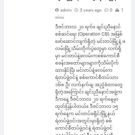
admin
2 years ago
0
1
mins
ဒီဇင်ဘာလ ၂၀ ရက်။ ချင်းညီနောင်
စစ်ဆင်ရေး (Operation CB) အဖြစ်
ဖော်ဆောင်လျက်ရှိတဲ့ မင်းတပ်မြို့နဲ့ ဖ
လမ်းမြို့သိမ်းတိုက်ပွဲတွေမှာ လက်ရှိ
မှာ မင်းတပ်နဲ့ဖလမ်းကစစ်ကောင်စီ
စခန်းအတော်များများကိုသိမ်းပိုက်
ထားနိုင်ပြီး မင်းတပ်နဲ့ဖလမ်းက
ရဲတပ်ဖွဲ့ဝင်နဲ့ စစ်ကောင်စီတပ်သား
၁၆၈ ဦး လက်နက်ချ အညံ့ခံတာတွေ
ရှိတဲ့အကြောင်း ချင်းညီနောင်အဖွဲ့က
ဒီကနေ့ ဒီဇင်ဘာလ ၂၀ ရက်နေ့မှာ
ထုတ်ပြန်ပါတယ်။ ဒီဇင်ဘာလ ၁၅
ရက်နေ့က မင်းတပ်ခရိုင်/မြို့နယ်
ရဲတပ်ဖွဲ့ဝင်းအတွင်းမှာရှိတဲ့ စစ်
ကောင်စီတပ်ဖွဲ့ဝင်နဲ့ ရဲတပ်ဖွဲ့ဝင်