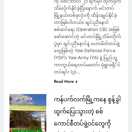
ကို ဒီဇင်ဘာလ ၂၁ ရက်မှာ တိုက်ခိုက်
သိမ်းပိုက်နိုင်ခဲ့ပြီးနောက် မင်းတပ်
မြို့နယ်တစ်ခုလုံးကို ထိန်းချုပ်နိုင်ခဲ့
တာဖြစ်ပါတယ်။ ချင်းညီနောင်
စစ်ဆင်ရေး (Operation CB) အဖြစ်
ဖော်ဆောင်တဲ့ မင်းတပ်မြို့သိမ်းတိုက်
ပွဲမှာ ချင်းညီနောင်နဲ့ မဟာမိတ်တပ်ဖွဲ့
တွေဖြစ်တဲ့ Yaw Defense Force
(YDF)၊ Yaw Army (YA) နဲ့ ပြည်သူ့
ကာကွယ်ရေးတပ်မတော်၊ မုံရွာခရို်င်
တပ်ရင်း (၃)…
Read More
ကန်ပက်လက်မြို့ကနေ စွန့်ခွါ
ထွက်ပြေးသွားတဲ့ စစ်
ကောင်စီတပ်ဖွဲ့ဝင်တွေကို