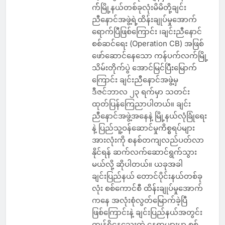
က််မြို့နယ်တစ်ခုလုံးမိမိတို့ချင်း
ညီနောင်အဖွဲ့ရဲ့ထိန်းချုပ်မှုအောက်
ရောက်ပြီဖြစ်ကြောင်း ၊ချင်းညီနောင်
စစ်ဆင်ရေး (Operation CB) အဖြစ်
ဖော်ဆောင်နေသော ကန်ပက်လက်မြို့
သိမ်းတိုက်ပွဲ အောင်မြင်ပြီးမြောက်
ကြောင်း ချင်းညီနောင်အဖွဲ့မှ
ဒီဇင်ဘာလ ၂၃ ရက်မှာ သတင်း
ထုတ်ပြန်ကြေညာပါတယ်။ ချင်း
ညီနောင်အဖွဲ့အနေနဲ့ မြို့နယ်လုံခြုံရေး
နဲ့ ပြည်သူ့ဝန်ဆောင်မှုကိစ္စရပ်များ
အားလုံးကို စနစ်တကျလည်ပတ်လာ
နိုင်ရန် ဆက်လက်ဆောင်ရွက်သွား
မယ်လို့ ဆိုပါတယ်။ ယခုအခါ
ချင်းပြည်နယ် တောင်ပိုင်းနယ်တစ်ခု
လုံး စစ်ကောင်စီ ထိန်းချုပ်မှုအောက်
ကနေ အလုံးစုံလွတ်မြောက်ခဲ့ပြီ
ဖြစ်ကြောင်းနဲ့ ချင်းပြည်နယ်အတွင်း
ကျန်ရှိနေသေးတဲ့ နေရာများမှာ စစ်