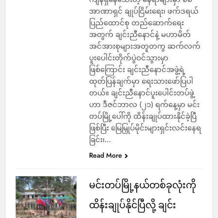
အာဏာရှင် ချုပ်ငြိမ်းရေး၊ ဖက်ဒရယ်
ပြည်ထောင်စု တည်ဆောက်ရေး
အတွက် ချင်းညီနောင်နဲ့ မဟာမိတ်
အင်အားစုများအတူတကွ ဆက်လက်
ပူးပေါင်းတိုက်ပွဲဝင်သွားမှာ
ဖြစ်ကြောင်း ချင်းညီနောင်အဖွဲ့ရဲ့
ထုတ်ပြန်ချက်မှာ ရေးသားဖော်ပြပါ
တယ်။ ချင်းညီနောင်ပူးပေါင်းတပ်ဖွဲ့
ဟာ ဒီဇင်ဘာလ (၂၁) ရက်နေ့မှာ မင်း
တပ်မြို့ပေါ်ကို ထိန်းချုပ်ထားနိုင်ခဲ့ပြီ
ဖြစ်ပြီး မြေမြှုပ်မိုင်းများရှင်းလင်းနေရ
ခြင်း၊…
Read More
မင်းတပ်မြို့နယ်တစ်ခုလုံးကို
ထိန်းချုပ်နိုင်ပြီလို့ ချင်း