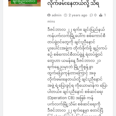
ချင်းပြည်သတင်း
လိုက်ဖမ်းနေတယ်လို့ သိရ
admin
2 years ago
0
1
mins
ဒီဇင်ဘာလ ၂၂ ရက်။ ချင်းပြည်နယ်
ကန်ပက်လက်မြို့ပေါ်က စစ်ကောင်စီ
တပ်ဖွဲ့ဝင်တွေကို ချင်းညီနောင်
ပူးပေါင်းအဖွဲ့က တိုက်ခိုက်ဖို့ ချဉ်းကပ်
စဉ် စစ်ကောင်စီတပ်ဖွဲ့နဲ့ ရဲတပ်ဖွဲ့ဝင်
တွေဟာ ယမန်နေ့ ဒီဇင်ဘာလ ၂၁
ရက်နေ့ညမှာဘဲ မြို့ကိုစွန့်ခွာ
ထွက်ပြေးကုန်တာကြောင့် အခု
လိုက်ဖမ်းနေတယ်လို့ ချင်းညီနောင်
အဖွဲ့ ရဲ့ပြောခွင့်ရ ကိုယောမာန်က ပြော
ပါတယ်။ ချင်းညီနောင် စစ်ဆင်ရေး
(Operation CB) အဖြစ် ကန်
ပက်လက်မြို့သိမ်း စစ်ဆင်ရေးကို
ဒီဇင်ဘာလ ၂၂ ရက်နေ့မှာ စတင်ပြီ