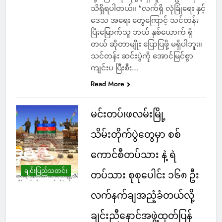
သိရှိရပါတယ်။ “လက်ရှိ လုံခြုံရေး နှင့်
ဒေသ အရေး တွေကြောင့် သင်တန်း
ပြီးမြောက်သူ ဘယ် နှစ်ယောက် ရှိ
တယ် ဆိုတာမျိုး ပြောပြဖို့ မရှိပါဘူး။
သင်တန်း ဆင်းပွဲကို အောင်မြင်စွာ
ကျင်းပ ပြီးစီး…
Read More
မင်းတပ်၊ဖလမ်းမြို့
သိမ်းတိုက်ပွဲတွေမှာ စစ်
ကောင်စီတပ်သား နဲ့ ရဲ
ချင်းပြည်သတင်း
တပ်သား စုစုပေါင်း ၁၆၈ ဦး
လက်နက်ချအညံ့ခံတယ်လို့
ချင်းညီနောင်အဖွဲ့ထုတ်ပြန်