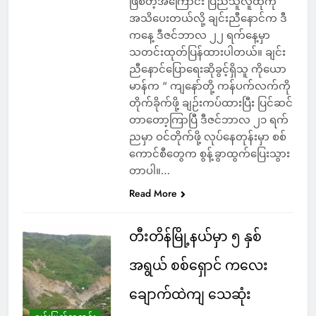
ဖြစ်တဲ့အကြောင်း ပြည်သူလူထုကို
အသိပေးတယ်လို့ ချင်းညီနောင်က ဒီ
ကနေ့ ဒီဇင်ဘာလ ၂၂ ရက်နေ့မှာ
သတင်းထုတ်ပြန်ထားပါတယ်။ ချင်း
ညီနောင်ပြောရေးဆိုခွင့်ရှိသူ ကိုယော
မာန်က “ ကျနော်တို့ ကန်ပက်လက်ကို
တိုက်ခိုက်ဖို့ ချဉ်းကပ်ထားပြီး ပြင်ဆင်
တာတော့ကြာပြီ ဒီဇင်ဘာလ ၂၁ ရက်
ညမှာ ဝင်တိုက်ဖို့ လုပ်နေတုန်းမှာ စစ်
ကောင်စီတွေက စွန့်ခွာထွက်ပြေးသွား
တာပါ။…
Read More
တီးတိန်မြို့နယ်မှာ ၅ နှစ်
အရွယ် စစ်ရှောင် ကလေး
ချောက်ထဲကျ သေဆုံး