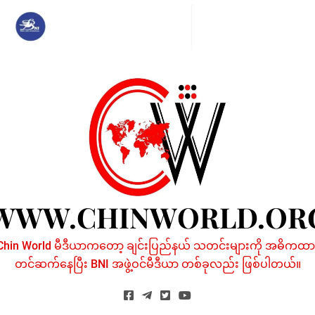
Skip
to
content
WWW.CHINWORLD.OR
Chin World မီဒီယာကတော့ ချင်းပြည်နယ် သတင်းများကို အဓိကထာ
တင်ဆက်နေပြီး BNI အဖွဲ့ဝင်မီဒီယာ တစ်ခုလည်း ဖြစ်ပါတယ်။