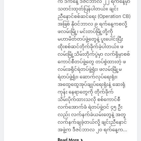
က ဒီကနေ့ ဒီဇင်ဘာလ ၂၂ ရက်နေ့မှာ
သတင်းထုတ်ပြန်ပါတယ်။ ချင်း
ညီနောင်စစ်ဆင်ရေး (Operation CB)
အဖြစ် နိုဝင်ဘာလ ၉ ရက်နေ့ကစလို့
ဖလမ်းမြို့၊ မင်းတပ်မြို့တို့ကို
မဟာမိတ်တပ်ဖွဲ့တွေနဲ့ ပူးပေါင်းပြီး
ထိုးစစ်ဆင်တိုက်ခိုက်ခဲ့ပါတယ်။ ဖ
လမ်းမြို့သိမ်းတိုက်ပွဲမှာ လက်ရှိမှာစစ်
ကောင်စီတပ်ဖွဲ့တွေ တပ်စွဲထားတဲ့ ဖ
လမ်းခရိုင်ရဲတပ်ဖွဲ့ရုံး၊ ဖလမ်းမြို့မ
ရဲတပ်ဖွဲ့ရုံး၊ ဆောက်လုပ်ရေးရုံး၊
အထွေထွေအုပ်ချုပ်ရေးရုံးနဲ့ ဆေးရုံ
ကုန်း နေရာတွေကို တိုက်ခိုက်
သိမ်းပိုက်ထားသလို စစ်ကောင်စီ
လက်အောက်ခံ ရဲတပ်ဖွဲ့ဝင် ၄၅ ဦး
လည်း လက်နက်ခဲယမ်းတွေနဲ့ အတူ
လက်နက်ချခဲ့တယ်လို့ ချင်းညီနောင်
အဖွဲ့က ဒီဇင်ဘာလ ၂၀ ရက်နေ့က…
Read More