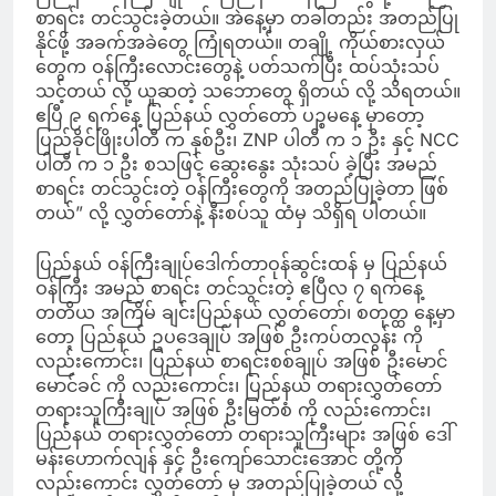
စာရင်း တင်သွင်းခဲ့တယ်။ အဲနေ့မှာ တခါတည်း အတည်ပြု
နိုင်ဖို့ အခက်အခဲတွေ ကြုံရတယ်။ တချို့ ကိုယ်စားလှယ်
တွေက ဝန်ကြီးလောင်းတွေနဲ့ ပတ်သက်ပြီး ထပ်သုံးသပ်
သင့်တယ် လို့ ယူဆတဲ့ သဘောတွေ ရှိတယ် လို့ သိရတယ်။
ဧပြီ ၉ ရက်နေ့ ပြည်နယ် လွှတ်တော် ပဉ္စမနေ့ မှာတော့
ပြည်ခိုင်ဖြိုးပါတီ က နှစ်ဦး၊ ZNP ပါတီ က ၁ ဦး နှင့် NCC
ပါတီ က ၁ ဦး စသဖြင့် ဆွေးနွေး သုံးသပ် ခဲ့ပြီး အမည်
စာရင်း တင်သွင်းတဲ့ ဝန်ကြီးတွေကို အတည်ပြုခဲ့တာ ဖြစ်
တယ်” လို့ လွှတ်တော်နဲ့ နီးစပ်သူ ထံမှ သိရှိရ ပါတယ်။
ပြည်နယ် ဝန်ကြီးချုပ်ဒေါက်တာဝုန်ဆွင်းထန် မှ ပြည်နယ်
ဝန်ကြီး အမည် စာရင်း တင်သွင်းတဲ့ ဧပြီလ ၇ ရက်နေ့
တတိယ အကြိမ် ချင်းပြည်နယ် လွှတ်တော်၊ စတုတ္ထ နေ့မှာ
တော့ ပြည်နယ် ဥပဒေချုပ် အဖြစ် ဦးကပ်တလွန်း ကို
လည်းကောင်း၊ ပြည်နယ် စာရင်းစစ်ချုပ် အဖြစ် ဦးမောင်
မောင်ခင် ကို လည်းကောင်း၊ ပြည်နယ် တရားလွှတ်တော်
တရားသူကြီးချုပ် အဖြစ် ဦးမြတ်စံ ကို လည်းကောင်း၊
ပြည်နယ် တရားလွှတ်တော် တရားသူကြီးများ အဖြစ် ဒေါ်
မန်းဟောက်လျန် နှင့် ဦးကျော်သောင်းအောင် တို့ကို
လည်းကောင်း လွှတ်တော် မှ အတည်ပြုခဲ့တယ် လို့