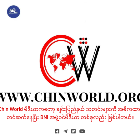
Skip
to
content
WWW.CHINWORLD.OR
Chin World မီဒီယာကတော့ ချင်းပြည်နယ် သတင်းများကို အဓိကထာ
တင်ဆက်နေပြီး BNI အဖွဲ့ဝင်မီဒီယာ တစ်ခုလည်း ဖြစ်ပါတယ်။