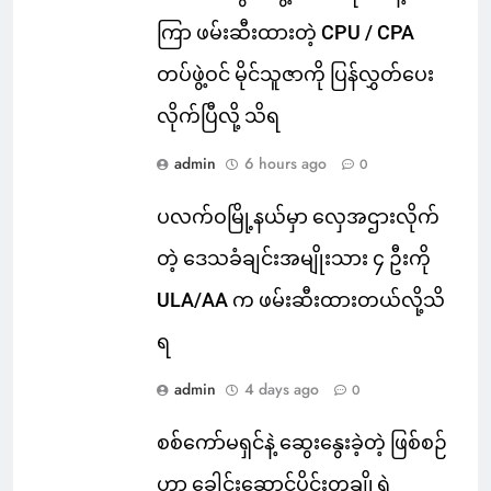
ကြာ ဖမ်းဆီးထားတဲ့ CPU / CPA
တပ်ဖွဲ့ဝင် မိုင်သူဇာကို ပြန်လွှတ်ပေး
လိုက်ပြီလို့ သိရ
admin
6 hours ago
0
ပလက်ဝမြို့နယ်မှာ လှေအဌားလိုက်
တဲ့ ဒေသခံချင်းအမျိုးသား ၄ ဦးကို
ULA/AA က ဖမ်းဆီးထားတယ်လို့သိ
ရ
admin
4 days ago
0
စစ်ကော်မရှင်နဲ့ ဆွေးနွေးခဲ့တဲ့ ဖြစ်စဉ်
ဟာ ခေါင်းဆောင်ပိုင်းတချို့ရဲ့