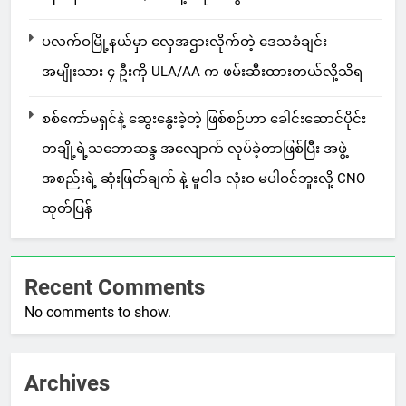
ပလက်ဝမြို့နယ်မှာ လှေအဌားလိုက်တဲ့ ဒေသခံချင်း
အမျိုးသား ၄ ဦးကို ULA/AA က ဖမ်းဆီးထားတယ်လို့သိရ
စစ်ကော်မရှင်နဲ့ ဆွေးနွေးခဲ့တဲ့ ဖြစ်စဉ်ဟာ ခေါင်းဆောင်ပိုင်း
တချို့ရဲ့သဘောဆန္ဒ အလျောက် လုပ်ခဲ့တာဖြစ်ပြီး အဖွဲ့
အစည်းရဲ့ ဆုံးဖြတ်ချက် နဲ့ မူဝါဒ လုံးဝ မပါဝင်ဘူးလို့ CNO
ထုတ်ပြန်
Recent Comments
No comments to show.
Archives