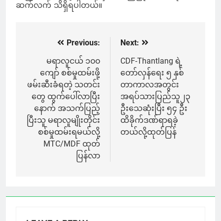
ဆက်လက် သိရှိရပါတယ်။
Previous:
Next:
Post
navigation
မရာလူငယ် ၁၀၀
CDF-Thantlang ရဲ့
ကျော် စစ်မှုထမ်းဖို့
တော်လှန်ရေး ၅ နှစ်
ဖမ်းဆီးခံရတဲ့ သတင်း
တာကာလအတွင်း
တွေ ထွက်ပေါ်လာပြီး
အရပ်သားပြည်သူ၂၃
နောက် အသက်ပြည့်
ဦးသေဆုံးပြီး ၅၄ ဦး
ပြီးသူ မရာလူမျိုးတိုင်း
ထိခိုက်ဒဏ်ရာရခဲ့
စစ်မှုထမ်းရမယ်လို့
တယ်လို့ထုတ်ပြန်
MTC/MDF ထုတ်
ပြန်လာ