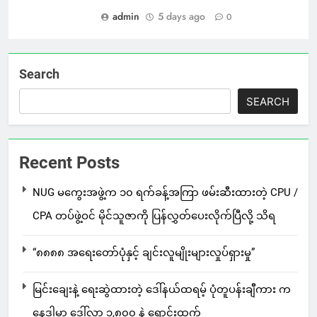
admin
5 days ago
0
Search
SEARCH
Recent Posts
NUG မကွေးအဖွဲ့က ၁၀ ရက်ခန့်အကြာ ဖမ်းဆီးထားတဲ့ CPU /
CPA တပ်ဖွဲ့ဝင် မိုင်သူဇာကို ပြန်လွှတ်ပေးလိုက်ပြီလို့ သိရ
“၈၈၈၈ အရေးတော်ပုံနှင့် ချင်းလူမျိုးများလှုပ်ရှားမှု”
မြင်းချေးနဲ့ ရေးဆွဲထားတဲ့ ဒေါ်နယ်ထရမ့် ပုံတူပန်းချီကား က
နေဒါမှာ ဒေါ်လာ ၁,၈၀၀ နဲ့ ရောင်းထွက်