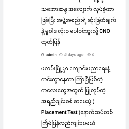
သဘောဆန္ဒ အလျောက် လုပ်ခဲ့တာ
ဖြစ်ပြီး အဖွဲ့အစည်းရဲ့ ဆုံးဖြတ်ချက်
နဲ့ မူဝါဒ လုံးဝ မပါဝင်ဘူးလို့ CNO
ထုတ်ပြန်
admin
5 days ago
0
ဖလမ်းမြို့မှာ ကျောင်းပညာရေးနဲ့
ကင်းကွာနေတာ ကြာပြီဖြစ်တဲ့
ကလေးတွေအတွက် ပြုလုပ်တဲ့
အရည်ချင်းစစ် စာမေးပွဲ (
Placement Test )နောက်ထပ်တစ်
ကြိမ်ပြန်လည်ကျင်းပမယ်