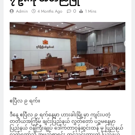
0
Admin
4 Months Ago
1 Mins
ဧပြီလ ၉ ရက်။
ဒီနေ့ ဧပြီလ ၉ ရက်နေ့မှာ ဟားခါးမြို့မှာ ကျင်းပတဲ့
တတိယအကြိမ် ချင်းပြည်နယ် လွှတ်တော် ပဉ္စမနေ့မှာ
ပြည်နယ် ဝန်ကြီးချုပ် ဒေါက်တာဝုန်ဆွင်းထန် မှ ပြည်နယ်
လွှတ်တော်သို့ အမည်စာရင်း တင်သွင်းထားတဲ့ ပြည်နယ်