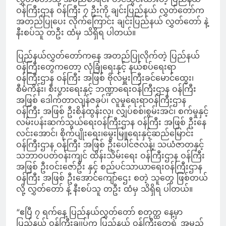
ဝန်ကြီးဌာန ဝန်ကြီး ၇ ဦးကို ချင်းပြည်နယ် လွှတ်တော်က
အတည်ပြုပေး လိုက်ကြောင်း ချင်းပြည်နယ် လွှတ်တော် နဲ့
နီးစပ်သူ တဦး ထံမှ သိရှိရ ပါတယ်။
ပြည်နယ်လွှတ်တော်ကနေ အတည်ပြုလိုက်တဲ့ ပြည်နယ်
ဝန်ကြီးတွေကတော့ လုံခြုံရေးနှင့် နယ်စပ်ရေးရာ
ဝန်ကြီးဌာန ဝန်ကြီး အဖြစ် ဗိုလ်မှူးကြီးခင်မောင်ထွေး၊
စီမံကိန်း၊ စီးပွားရေးနှင့် ဘဏ္ဍာရေးဝန်ကြီးဌာန ဝန်ကြီး
အဖြစ် ဒေါက်တာလျန်ဇခုပ်၊ လူမှုရေးရာဝန်ကြီးဌာန
ဝန်ကြီး အဖြစ် ဦးစိန်ထွန်းလှ၊ လျှပ်စစ်၊စွမ်းအင်၊ စက်မှုနှင့်
လမ်းပန်းဆက်သွယ်ရေးဝန်ကြီးဌာန ဝန်ကြီး အဖြစ် ဦးနေ
လင်းအောင်၊ စိုက်ပျိုးရေး၊မွေးမြူရေးနှင့်ဆည်မြောင်း
ဝန်ကြီးဌာန ဝန်ကြီး အဖြစ် ဦးပေါင်ဇလန့်၊ သယံဇာတနှင့်
သဘာဝပတ်ဝန်းကျင် ထိန်းသိမ်းရေး ဝန်ကြီးဌာန ဝန်ကြီး
အဖြစ် ဦးဝင်းဇော်ဦး နှင့် စည်ပင်သာယာရေးဝန်ကြီးဌာန
ဝန်ကြီး အဖြစ် ဦးအောင်ကျော်ဌေး စတဲ့ သူတွေ ဖြစ်တယ်
လို့ လွှတ်တော် နဲ့ နီးစပ်သူ တဦး ထံမှ သိရှိရ ပါတယ်။
“ဧပြီ ၇ ရက်နေ့ ပြည်နယ်လွှတ်တော် စတုတ္ထ နေ့မှာ
ပြည်နယ် ဝန်ကြီးချုပ်က ပြည်နယ် ဝန်ကြီးတွေရဲ့ အမည်