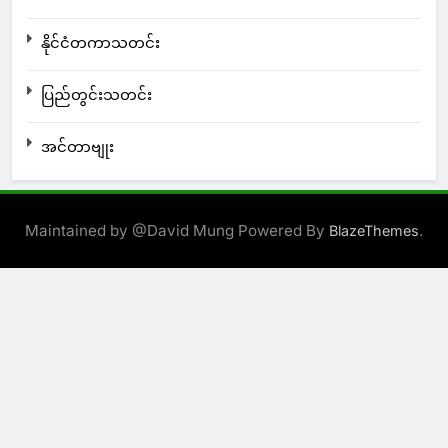
နိုင်ငံတကာသတင်း
ပြည်တွင်းသတင်း
အင်တာဗျုး
Maintained by @David Mung Powered By
.
BlazeThemes