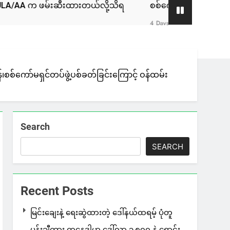
ို့သိရ
စစ်ကော်မရှင်နဲ့ ဆွေးနွေးခဲ့တဲ့ ဖြစ်စဉ်ဟာ ခေါင်းဆောင
4 Days Ago
်၊စစ်ကော်မရှင်တပ်ဖွဲ့ပစ်ခတ်ခြင်းကြောင့် ဝန်ထမ်း
Search
SEARCH
Recent Posts
မြင်းချေးနဲ့ ရေးဆွဲထားတဲ့ ဒေါ်နယ်ထရမ့် ပုံတူ
ပန်းချီကား ကနေဒါမှာ ဒေါ်လာ ၁,၈၀၀ နဲ့ ရောင်း