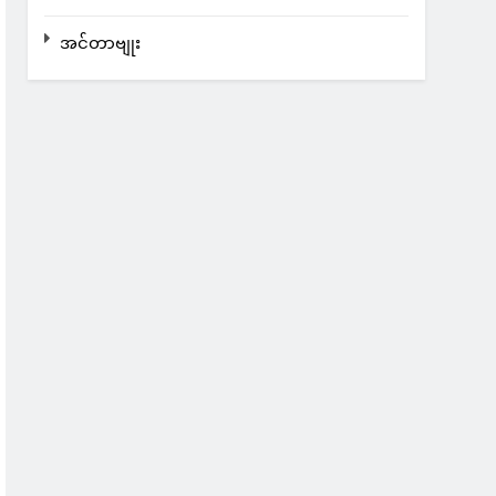
အင်တာဗျုး