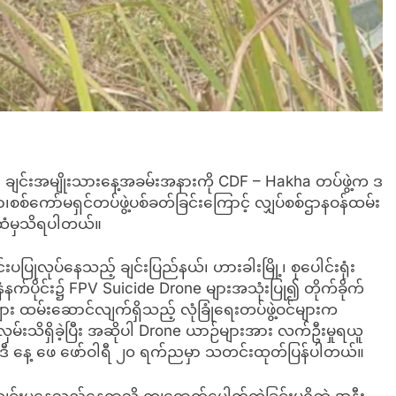
ှာ ချင်းအမျိုးသားနေ့အခမ်းအနားကို CDF – Hakha တပ်ဖွဲ့က ဒ
ာ၊စစ်ကော်မရှင်တပ်ဖွဲ့ပစ်ခတ်ခြင်းကြောင့် လျှပ်စစ်ဌာနဝန်ထမ်း
ားထံမှသိရပါတယ်။
ပပြုလုပ်နေသည့် ချင်းပြည်နယ်၊ ဟားခါးမြို့၊ စုပေါင်းရုံး
ံနက်ပိုင်း၌ FPV Suicide Drone များအသုံးပြု၍ တိုက်ခိုက်
ား ထမ်းဆောင်လျက်ရှိသည့် လုံခြုံရေးတပ်ဖွဲ့ဝင်များက
်းသိရှိခဲ့ပြီး အဆိုပါ Drone ယာဉ်များအား လက်ဦးမှုရယူ
 ဒီ နေ့ ဖေ ဖော်ဝါရီ ၂၀ ရက်ညမှာ သတင်းထုတ်ပြန်ပါတယ်။
ားကျင်းပနေသည့်နေရာသို့ ကျရောက်ပေါက်ကွဲခြင်းမရှိဘဲ အနီး