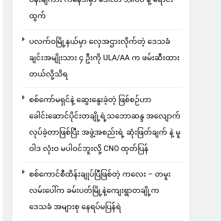
ထွက်
ပလက်ဝမြို့နယ်မှာ လှေအဌားလိုက်တဲ့ ဒေသခံ
ချင်းအမျိုးသား ၄ ဦးကို ULA/AA က ဖမ်းဆီးထား
တယ်လို့သိရ
စစ်ကော်မရှင်နဲ့ ဆွေးနွေးခဲ့တဲ့ ဖြစ်စဉ်ဟာ
ခေါင်းဆောင်ပိုင်းတချို့ရဲ့သဘောဆန္ဒ အလျောက်
လုပ်ခဲ့တာဖြစ်ပြီး အဖွဲ့အစည်းရဲ့ ဆုံးဖြတ်ချက် နဲ့ မူ
ဝါဒ လုံးဝ မပါဝင်ဘူးလို့ CNO ထုတ်ပြန်
စစ်ကောင်စီထိန်းချုပ်ပြီဖြစ်တဲ့ ကလေး – တမူး
လမ်းပေါ်က ခမ်းပတ်မြို့နဲ့ကျေးရွာတချို့က
ဒေသခံ အများစု နေရပ်မပြန်ရဲ