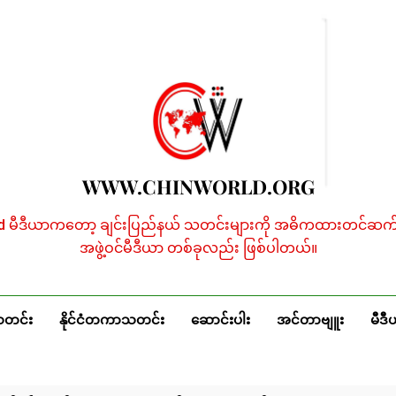
WWW.CHINWORLD.ORG
ld မီဒီယာကတော့ ချင်းပြည်နယ် သတင်းများကို အဓိကထားတင်ဆက်န
အဖွဲ့ဝင်မီဒီယာ တစ်ခုလည်း ဖြစ်ပါတယ်။
သတင်း
နိုင်ငံတကာသတင်း
ဆောင်းပါး
အင်တာဗျူး
မီဒီ