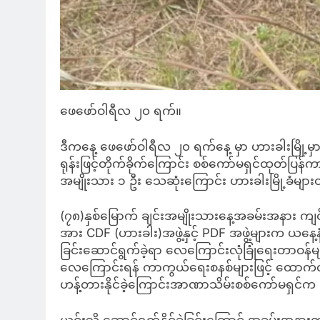
ဖေဖော်ဝါရီလ ၂၀ ရက်။
ဒီကနေ့ ဖေဖော်ဝါရီလ ၂၀ ရက်နေ့ မှာ ဟားခါးမြို့မ
ရုန်းဖြင့်တိုက်ခိုက်ကြောင်း စစ်ကော်မရှင်ထုတ်ပြန်က
အမျိုးသား ၁ ဦး သေဆုံးကြောင်း ဟားခါးမြို့ခံမျ
(၇၈)နှစ်မြောက် ချင်းအမျိုးသားနေ့အခမ်းအနား ကျင်း
အား CDF (ဟားခါး)အဖွဲ့နှင့် PDF အဖွဲ့များက ယနေ့န
ခြင်းဆောင်ရွက်ခဲ့ရာ လေကြောင်းလုံခြုံရေးတာဝန်မျ
လေကြောင်းရန် ကာကွယ်ရေးစနစ်များဖြင့် ထောက်လှမ
ဟန့်တားနိုင်ခဲ့ကြောင်းအာဏာသိမ်းစစ်ကော်မရှင်က
ယင်းသို့ ဆောင်ရွက်နိုင်ခဲ့ခြင်းကြောင့် အခမ်းအန