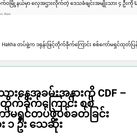
်တဲ့ ဒေသခံချင်းအမျိုးသား ၄ ဦးကို ULA/AA က ဖမ်းဆီးထားတယ်လ
Hakha တပ်ဖွဲ့က ဒရုန်းဖြင့်တိုက်ခိုက်ကြောင်း စစ်ကော်မရှင်ထုတ်ပြန
ိုးသားနေ့အခမ်းအနားကို CDF –
်တိုက်ခိုက်ကြောင်း စစ်
်မရှင်တပ်ဖွဲ့ပစ်ခတ်ခြင်း
း ၁ ဦး သေဆုံး