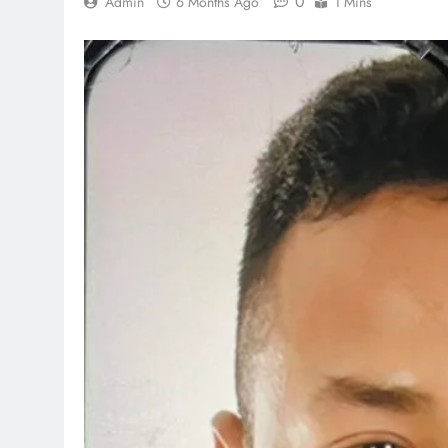
0
Admin
6 Months Ago
1 Mins