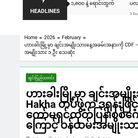
ါ်လာ ၁,၈၀၀ နဲ့ ရောင်းထွက်
ပလက်ဝမြို့နယ်မှာ လှေအဌားလိုက
HEADLINES
3 Days Ago
Home
2026
February
ဟားခါးမြို့မှာ ချင်းအမျိုးသားနေ့အခမ်းအနားကို CDF – 
အမျိုးသား ၁ ဦး သေဆုံး
ချင်းပြည်သတင်း
ဟားခါးမြို့မှာ ချင်းအမျ
Hakha တပ်ဖွဲ့က ဒရုန်းဖြင့
ကော်မရှင်ထုတ်ပြန်၊စစ်ကော
ကြောင့် ဝန်ထမ်းအမျိုးသာ