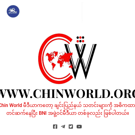
Skip
to
content
WWW.CHINWORLD.OR
Chin World မီဒီယာကတော့ ချင်းပြည်နယ် သတင်းများကို အဓိကထာ
တင်ဆက်နေပြီး BNI အဖွဲ့ဝင်မီဒီယာ တစ်ခုလည်း ဖြစ်ပါတယ်။