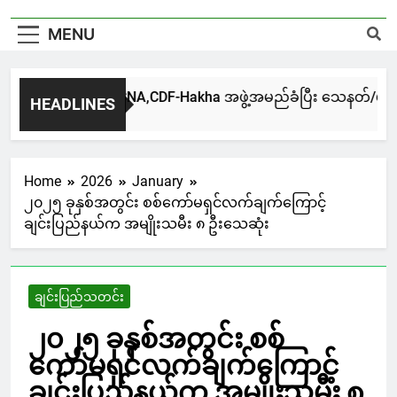
MENU
ဟားခါးမြို့မှာ CNA,CDF-Hakha အဖွဲ့အမည်ခံပြီး သေနတ်/ဗုံးအတု
HEADLINES
3 Hours Ago
Home
2026
January
၂၀၂၅ ခုနှစ်အတွင်း စစ်ကော်မရှင်လက်ချက်ကြောင့်
ချင်းပြည်နယ်က အမျိုးသမီး ၈ ဦးသေဆုံး
ချင်းပြည်သတင်း
၂၀၂၅ ခုနှစ်အတွင်း စစ်
ကော်မရှင်လက်ချက်ကြောင့်
ချင်းပြည်နယ်က အမျိုးသမီး ၈