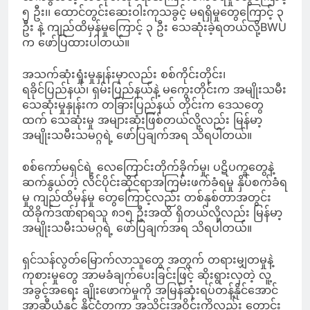
၅ ဦး၊၊ ထောင်တွင်းဆေးဝါးကုသခွင့် မရရှိမှုတွေကြောင့် ၃
ဦး နဲ့ ကျည်ထိမှန်မှုကြောင့် ၃ ဦး သေဆုံးခဲ့ရတယ်လို့BWU
က ဖော်ပြထားပါတယ်။
အသက်ဆုံးရှုံးမှုနှုန်းမှာလည်း စစ်ကိုင်းတိုင်း၊
ရခိုင်ပြည်နယ်၊ ရှမ်းပြည်နယ်နဲ့ မကွေးတိုင်းက အမျိုးသမီး
သေဆုံးမှုနှုန်းက တခြားပြည်နယ် တိုင်းက ဒေသတွေ
ထက် သေဆုံးမှု အများဆုံးဖြစ်တယ်လို့လည်း မြန်မာ့
အမျိုးသမီးသမဂ္ဂရဲ့ ဖော်ပြချက်အရ သိရပါတယ်။
စစ်ကော်မရှင်ရဲ့ လေကြောင်းတိုက်ခိုက်မှု၊ ပဋိပက္ခတွေနဲ့
ဆက်နွယ်တဲ့ လိင်ပိုင်းဆိုင်ရာအကြမ်းဖက်ခံရမှု နှိပ်စက်ခံရ
မှု ကျည်ထိမှန်မှု တွေကြောင့်လည်း တစ်နှစ်တာအတွင်း
ထိခိုက်ဒဏ်ရာရသူ ၈၁၅ ဦးအထိ ရှိတယ်လို့လည်း မြန်မာ့
အမျိုးသမီးသမဂ္ဂရဲ့ ဖော်ပြချက်အရ သိရပါတယ်။
ရှင်သန်လွတ်မြောက်လာသူတွေ အတွက် တရားမျှတမှုနဲ့
ကုစားမှုတွေ အာမခံချက်ပေးခြင်းဖြင့် ဆိုးရွားလှတဲ့ လူ့
အခွင့်အရေး ချိုးဖောက်မှုကို အမြန်ဆုံးရပ်တန့်နိုင်အောင်
အာဆီယံနှင့် နိုင်ငံတကာ အသိုင်းအဝိုင်းကိုလည်း တောင်း