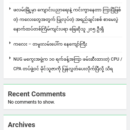
ဖလမ်းမြို့မှာ ကျောင်းပညာရေးနဲ့ ကင်းကွာနေတာ ကြာပြီဖြစ်
တဲ့ ကလေးတွေအတွက် ပြုလုပ်တဲ့ အရည်ချင်းစစ် စာမေးပွဲ
နောက်ထပ်တစ်ကြိမ်ကျင်းပရာ ဖြေဆိုသူ ၂၀၅ ဦးရှိ
ကလေး – တမူးလမ်းပေါ်က နေကျော်ကြီး
NUG မကွေးအဖွဲ့က ၁၀ ရက်ခန့်အကြာ ဖမ်းဆီးထားတဲ့ CPU /
CPA တပ်ဖွဲ့ဝင် မိုင်သူဇာကို ပြန်လွှတ်ပေးလိုက်ပြီလို့ သိရ
Recent Comments
No comments to show.
Archives