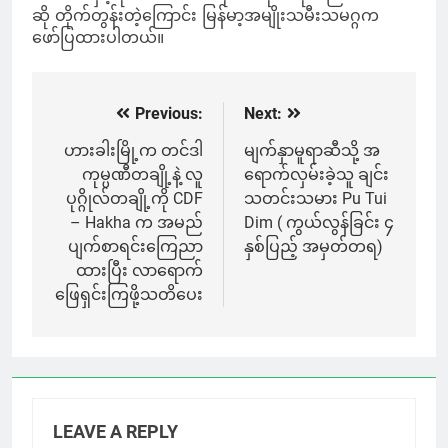
ဆို တိုက်တွန်းတဲ့ကြောင်း မြန်မာ့အမျိုးသမီးသမဂ္ဂက
ဖော်ပြထားပါတယ်။
Previous:
Next:
Post
navigation
ဟားခါးမြို့က တင်ဒါ
မျက်နှာမူရာဆီသို့ အ
ကုမ္ပဏီတချို့နဲ့ လူ
ရောက်လှမ်းခဲ့သူ ချင်း
ပုဂ္ဂိုလ်တချို့ကို CDF
သတင်းသမား Pu Tui
– Hakha က အမည်
Dim ( ကွယ်လွန်ခြင်း ၄
ပျက်စာရင်းကြေညာ
နှစ်ပြည့် အမှတ်တရ)
ထားပြီး လာရောက်
ဖြေရှင်းကြဖို့သတိပေး
LEAVE A REPLY