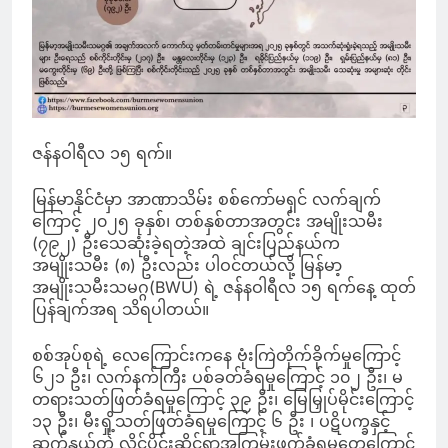
ဇန်နဝါရီလ ၁၅ ရက်။
မြန်မာနိုင်ငံမှာ အာဏာသိမ်း စစ်ကော်မရှင် လက်ချက်
ကြောင့် ၂၀၂၅ ခုနှစ်၊ တစ်နှစ်တာအတွင်း အမျိုးသမီး
(၇၉၂) ဦးသေဆုံးခဲ့ရတဲ့အထဲ ချင်းပြည်နယ်က
အမျိုးသမီး (၈) ဦးလည်း ပါဝင်တယ်လို့ မြန်မာ့
အမျိုးသမီးသမဂ္ဂ(BWU) ရဲ့ ဇန်နဝါရီလ ၁၅ ရက်နေ့ ထုတ်
ပြန်ချက်အရ သိရပါတယ်။
စစ်အုပ်စုရဲ့ လေကြောင်းကနေ ဗုံးကြဲတိုက်ခိုက်မှုကြောင့်
၆၂၁ ဦး၊ လက်နက်ကြီး ပစ်ခတ်ခံရမှုကြောင့် ၁၀၂ ဦး၊ မ
တရားသတ်ဖြတ်ခံရမှုကြောင့် ၃၉ ဦး၊ မြေမြှုပ်မိုင်းကြောင့်
၁၃ ဦး၊ မီးရှို့သတ်ဖြတ်ခံရမှုကြောင့် ၆ ဦး ၊ ပဋိပက္ခနှင့်
ဆက်နွယ်တဲ့ လိင်ပိုင်းဆိုင်ရာအကြမ်းဖက်ခံရမှုတွေကြောင့်