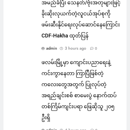
အမည်ခံပြီး သေနတ်/ဗုံးအတုများဖြင့်
ခိုးဆိုးလုယက်တဲ့လူငယ်အုပ်စုကို
ဖမ်းဆီးနိုင်ရေးလုပ်ဆောင်နေကြောင်း
CDF-Hakha ထုတ်ပြန်
admin
3 hours ago
0
ဖလမ်းမြို့မှာ ကျောင်းပညာရေးနဲ့
ကင်းကွာနေတာ ကြာပြီဖြစ်တဲ့
ကလေးတွေအတွက် ပြုလုပ်တဲ့
အရည်ချင်းစစ် စာမေးပွဲ နောက်ထပ်
တစ်ကြိမ်ကျင်းပရာ ဖြေဆိုသူ ၂၀၅
ဦးရှိ