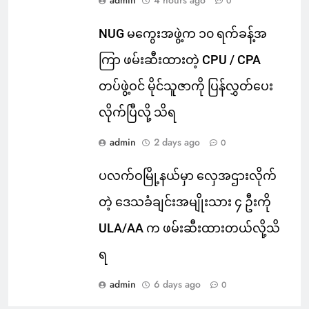
admin
4 hours ago
0
NUG မကွေးအဖွဲ့က ၁၀ ရက်ခန့်အ
ကြာ ဖမ်းဆီးထားတဲ့ CPU / CPA
တပ်ဖွဲ့ဝင် မိုင်သူဇာကို ပြန်လွှတ်ပေး
လိုက်ပြီလို့ သိရ
admin
2 days ago
0
ပလက်ဝမြို့နယ်မှာ လှေအဌားလိုက်
တဲ့ ဒေသခံချင်းအမျိုးသား ၄ ဦးကို
ULA/AA က ဖမ်းဆီးထားတယ်လို့သိ
ရ
admin
6 days ago
0