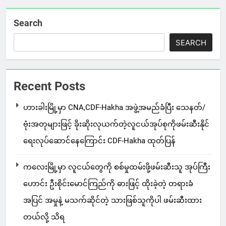
Search
SEARCH
Recent Posts
ဟားခါးမြို့မှာ CNA,CDF-Hakha အဖွဲ့အမည်ခံပြီး သေနတ်/
ဗုံးအတုများဖြင့် ခိုးဆိုးလုယက်တဲ့လူငယ်အုပ်စုကိုဖမ်းဆီးနိုင်
ရေးလုပ်ဆောင်နေကြောင်း CDF-Hakha ထုတ်ပြန်
ကလေးမြို့မှာ လူငယ်တွေကို စစ်မှုထမ်းဖို့ဖမ်းဆီးသူ အုပ်ကြီး
ဟောင်း ဦးစိုင်းမောင်ကြည်ကို ဓားဖြင့် ထိုးခဲ့တဲ့ တရားခံ
အပြင် အမှုနဲ့ မသက်ဆိုင်တဲ့ သားဖြစ်သူကိုပါ ဖမ်းဆီးထား
တယ်လို့ သိရ