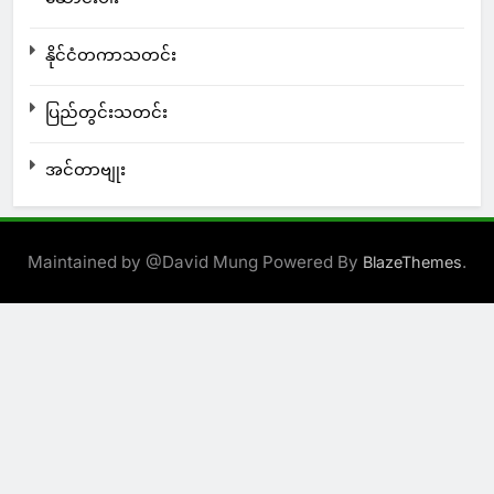
နိုင်ငံတကာသတင်း
ပြည်တွင်းသတင်း
အင်တာဗျုး
Maintained by @David Mung Powered By
.
BlazeThemes