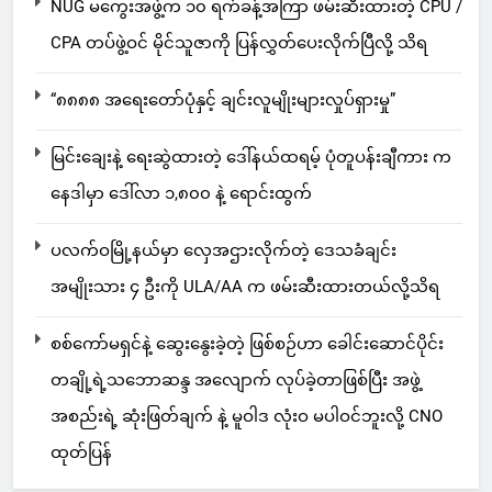
NUG မကွေးအဖွဲ့က ၁၀ ရက်ခန့်အကြာ ဖမ်းဆီးထားတဲ့ CPU /
CPA တပ်ဖွဲ့ဝင် မိုင်သူဇာကို ပြန်လွှတ်ပေးလိုက်ပြီလို့ သိရ
“၈၈၈၈ အရေးတော်ပုံနှင့် ချင်းလူမျိုးများလှုပ်ရှားမှု”
မြင်းချေးနဲ့ ရေးဆွဲထားတဲ့ ဒေါ်နယ်ထရမ့် ပုံတူပန်းချီကား က
နေဒါမှာ ဒေါ်လာ ၁,၈၀၀ နဲ့ ရောင်းထွက်
ပလက်ဝမြို့နယ်မှာ လှေအဌားလိုက်တဲ့ ဒေသခံချင်း
အမျိုးသား ၄ ဦးကို ULA/AA က ဖမ်းဆီးထားတယ်လို့သိရ
စစ်ကော်မရှင်နဲ့ ဆွေးနွေးခဲ့တဲ့ ဖြစ်စဉ်ဟာ ခေါင်းဆောင်ပိုင်း
တချို့ရဲ့သဘောဆန္ဒ အလျောက် လုပ်ခဲ့တာဖြစ်ပြီး အဖွဲ့
အစည်းရဲ့ ဆုံးဖြတ်ချက် နဲ့ မူဝါဒ လုံးဝ မပါဝင်ဘူးလို့ CNO
ထုတ်ပြန်