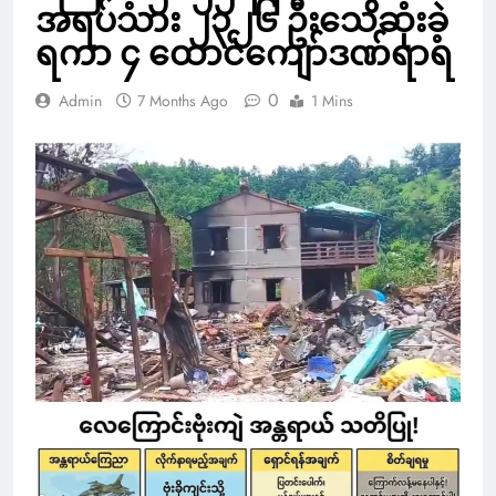
အရပ်သား ၂၃၂၆ ဦးသေဆုံးခဲ့
ရကာ ၄ ထောင်ကျော်ဒဏ်ရာရ
0
Admin
7 Months Ago
1 Mins