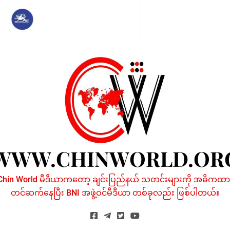
Skip
to
content
WWW.CHINWORLD.OR
Chin World မီဒီယာကတော့ ချင်းပြည်နယ် သတင်းများကို အဓိကထာ
တင်ဆက်နေပြီး BNI အဖွဲ့ဝင်မီဒီယာ တစ်ခုလည်း ဖြစ်ပါတယ်။