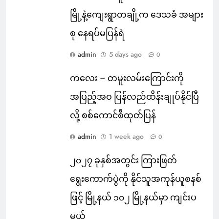
မြို့နဲ့ကျေးရွာတချို့က ဒေသခံ အများ
စု နေရပ်မပြန်ရဲ
admin
5 days ago
0
ကလေး – တမူးလမ်းကြောင်းကို
အပြည့်အဝ ပြန်လည်ထိန်းချုပ်နိုင်ပြီ
လို့ စစ်ကောင်စီထုတ်ပြန်
admin
1 week ago
0
၂၀၂၇ ခုနှစ်အတွင်း ကြားဖြတ်
ရွေးကောက်ပွဲကို နိုင်သူအကုန်ယူစနစ်
ဖြင့် မြို့နယ် ၁၀၂ မြို့နယ်မှာ ကျင်းပ
မယ်