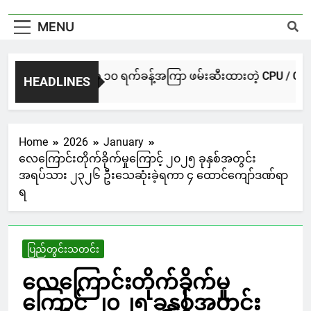
MENU
NUG မကွေးအဖွဲ့က ၁၀ ရက်ခန့်အကြာ ဖမ်းဆီးထားတဲ့ CPU / CPA တပ်ဖွဲ့
HEADLINES
15 Hours Ago
Home
2026
January
လေကြောင်းတိုက်ခိုက်မှုကြောင့် ၂၀၂၅ ခုနှစ်အတွင်း
အရပ်သား ၂၃၂၆ ဦးသေဆုံးခဲ့ရကာ ၄ ထောင်ကျော်ဒဏ်ရာ
ရ
ပြည်တွင်းသတင်း
လေကြောင်းတိုက်ခိုက်မှု
ကြောင့် ၂၀၂၅ ခုနှစ်အတွင်း