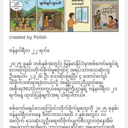
created by Polish
ဇန်နဝါရီလ ၂၂ ရက်။
၂၀၂၅ ခုနှစ် တစ်နှစ်အတွင်း မြန်မာနိုင်ငံမှာစစ်ကော်မရှင်ရဲ့
လေကြောင်းတိုက်ခိုက်မှုကြောင့် အရပ်သားသေဆုံးသူ
ဦးရေဟာ ၂,၃၂၆ ဦး သေဆုံးခဲ့ရပြီး ၄ ထောင်ကျော်
ထိခိုက်ဒဏ်ရာရခဲ့တယ်လို့ အမျိုးသားညီညွှတ်ရေး
အစိုးရ(NUG)၊ကာကွယ်ရေးဝန်ကြီးဌာနရဲ့ ဇန်နဝါရီလ ၂၁
ရက်နေ့ ထုတ်ပြန်ချက်အရ သိရပါတယ်။
စစ်ကော်မရှင်လေကြောင်းတိုက်ခိုက်မှုတွေကို ၂၀၂၅ ခုနှစ်၊
ဇန်နဝါရီလကနေ ဒီဇင်ဘာလအထိ ၁ နှစ်အတွင်း လ
အလိုက် သေဆုံးသူဦးရေ၊ထိခိုက်ပျက်စီးသွားတဲ့နေအိမ်
အဆောက်အအုံတွေ ဘာသာရေးဆိုင်ရာ အဆောက်အအုံ