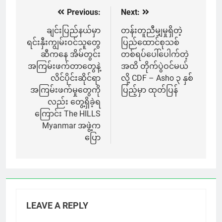
Previous:
Next:
Post
navigation
ချင်းပြည်နယ်မှာ
တန်းတူညီမျှမှုရှိတဲ့
ရင်းနှီးကျွမ်းဝင်သူတွေ
ပြည်ထောင်စုသစ်
ဆီကနေ အိမ်တွင်း
တစ်ရပ်ပေါ်ပေါက်တဲ့
အကြမ်းဖက်တာတွေနဲ့
အထိ တိုက်ပွဲဝင်မယ်
လိင်ပိုင်းဆိုင်ရာ
လို့ CDF – Asho ၃ နှစ်
အကြမ်းဖက်မှုတွေကို
ပြည့်မှာ ထုတ်ပြန်
လည်း တွေ့ရှိခဲ့ရ
ကြောင်း The HILLS
Myanmar အဖွဲ့က
ပြော
LEAVE A REPLY