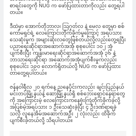
စာရင်းတွေကို NUG က ဖော်ပြထားတာကိုလည်း တွေ့ရပါ
တယ်။
ဒီထဲမှာ အောက်တိုဘာလ၊ သြဂုတ်လ နဲ့ မေလ တွေမှာ စစ်
ကော်မရှင်ရဲ့ လေကြောင်းတိုက်ခိုက်မှုကြောင့် အရပ်သား
သေဆုံးမှုက အများဆုံးလတွေဖြစ်တယ်လို့လည်းတွေ့ရပြီး
ပညာရေးဆိုင်ရာအဆောက်အအုံ စုစုပေါင်း ၁၀၂ အုံ
ပျက်စီးပြီး ကျန်းမာရေးဆိုင်ရာအဆောက်အအုံ ၃၆ နဲ့
ဘာသာရေးဆိုင်ရာ အဆောက်အအုံပျက်စီးမှုကလည်း
စုစုပေါင်း ၁၉၀ လောက်ရှိတယ်လို့ NUG က ဖော်ပြထား
တာတွေ့ရပါတယ်။
ဇန်နဝါရီလ ၂၀ ရက်နေ့ ညနေပိုင်းကလည်း ချင်းပြည်နယ်
မင်းတပ်မြို့နယ်နဲ့ ဆောမြို့နယ်ရှိ စစ်ဘေးရှောင်နေရာတွေ
ကို အကြောင်းမဲ့ လေကြောင်းကနေဗုံးကြဲတိုက်ခိုက်ခဲ့လို့
အပြစ်မဲ့အရပ်သား ၁ ဦးသေဆုံးခဲ့ပြီး ၄ ဦးဒဏ်ရာရခဲ့
သလို လူနေအိမ်အဆောက်အဦး ၂ လုံးလည်း ထိခိုက်
ပျက်စီးခဲ့တယ်လို့ သိရပါတယ်။