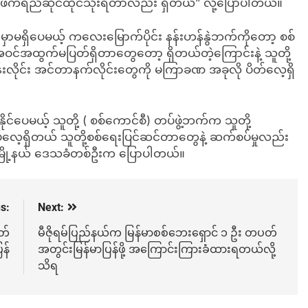
 လဖက်ရည်ဆိုင်ထိုင်သုံးရတာလည်း ရှိတယ်” လို့ပြောပါတယ်။
ာမရှိပေမယ့် ကလေးမြောက်ပိုင်း နန်းဟန်နွဲဘက်ကိုတော့ စစ်
အထွက်မပြတ်ရှိတာတွေတော့ ရှိတယ်တဲ့ကြောင်းနဲ့ သူတို့
ဖုန်းလိုင်း အင်တာနက်လိုင်းတွေကို မကြာခဏ အခုလို ပိတ်လေ့ရှိ
်ပေမယ့် သူတို့ ( စစ်ကောင်စီ) တပ်ဖွဲ့ဘက်က သူတို့
ေ့ရှိတယ် သူတို့စစ်ရေးပြင်ဆင်တာတွေနဲ့ ဆက်စပ်မှုလည်း
းမြို့နယ် ဒေသခံတစ်ဦးက ပြောပါတယ်။
s:
Next:
တ်
မီဇိုရမ်ပြည်နယ်က မြန်မာစစ်ဘေးရှောင် ၁ ဦး တပတ်
န်
အတွင်းမြန်မာပြန်ဖို့ အကြောင်းကြားခံထားရတယ်လို့
သိရ