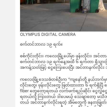
OLYMPUS DIGITAL CAMERA
စက်တင်ဘာလ ၁၉ ရက်။
စစ်ကိုင်းတိုင်း၊ ကလေးမြို့ပေါ်မှာ ဖုန်းလိုင်း၊
စက်တင်ဘာလ ၁၉ ရက်နေ့အထိ ၆ ရက်တာ ရှိသွားပြီဖြစ
အကန့်သတ်ဖြင့် ငွေကြေးပေးပြီး အင်တာနက်လိုင
ကလေးမြို့ဒေသခံတစ်ဦးက “ကျနော်တို့ နယ်ဘက်မှာ
လိုင်းတွေ၊ ဖုန်းလိုင်းတွေ ဖြတ်ထားတာ ၆ ရက်ရှိပြ
fiber တွေတော့ရတယ် လက်ဖက်ရည်ဆိုင်၊ ငွေလွှဲငွေ
ရတယ်လို့ ကြားတယ် ဒါပေမယ့် သေချာတော့ မသိဘူး။
တယ် အင်တာနက်လိုင်းရတဲ့ အိမ်တွေကို ခနတဖြုတ်