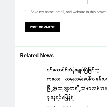
Save my name, email, and website in this brows
Related News
စစ်ကောင်စီထိန်းချုပ်ပြီဖြစ်တဲ့
ကလေး – တမူးလမ်းပေါ်က ခမ်းပ
မြို့နဲ့ကျေးရွာတချို့က ဒေသခံ အမ
စု နေရပ်မပြန်ရဲ