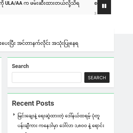
A က ဖမ်းဆီးထားတယ်လို့သိရ
စစ်ကော်မရှင်နဲ့ ဆွေးနွေးခဲ့တဲ
3 Days Ago
ေးပေးပြီး အင်တာနက်လိုင်း အသုံးပြုနေရ
Search
SEARCH
Recent Posts
မြင်းချေးနဲ့ ရေးဆွဲထားတဲ့ ဒေါ်နယ်ထရမ့် ပုံတူ
ပန်းချီကား ကနေဒါမှာ ဒေါ်လာ ၁,၈၀၀ နဲ့ ရောင်း