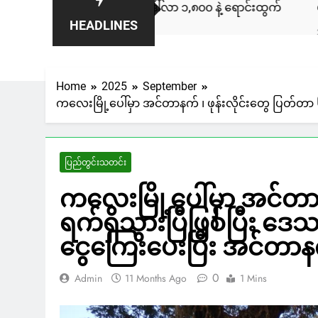
န်းချီကား ကနေဒါမှာ ဒေါ်လာ ၁,၈၀၀ နဲ့ ရောင်းထွက်
ပလက်ဝမြို
HEADLINES
2 Days Ago
Home
2025
September
ကလေးမြို့ပေါ်မှာ အင်တာနက် ၊ ဖုန်းလိုင်းတွေ ပြတ်တာ 
ပြည်တွင်းသတင်း
ကလေးမြို့ပေါ်မှာ အင်တာန
ရက်ရှိသွားပြီဖြစ်ပြီး ဒေ
ငွေကြေးပေးပြီး အင်တာနက
0
Admin
11 Months Ago
1 Mins