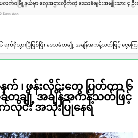
့နယ်မှာ လှေအဌားလိုက်တဲ့ ဒေသခံချင်းအမျိုးသား ၄ ဦးကို ULA/A
၆ ရက်ရှိသွားပြီဖြစ်ပြီး ဒေသခံတချို့ အချိန်အကန့်သတ်ဖြင့် ငွေကြ
က် ၊ ဖုန်းလိုင်းတွေ ပြတ်တာ ၆
သခံတချို့ အချိန်အကန့်သတ်ဖြင့်
်လိုင်း အသုံးပြုနေရ