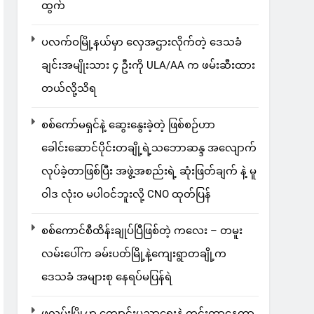
ထွက်
ပလက်ဝမြို့နယ်မှာ လှေအဌားလိုက်တဲ့ ဒေသခံ
ချင်းအမျိုးသား ၄ ဦးကို ULA/AA က ဖမ်းဆီးထား
တယ်လို့သိရ
စစ်ကော်မရှင်နဲ့ ဆွေးနွေးခဲ့တဲ့ ဖြစ်စဉ်ဟာ
ခေါင်းဆောင်ပိုင်းတချို့ရဲ့သဘောဆန္ဒ အလျောက်
လုပ်ခဲ့တာဖြစ်ပြီး အဖွဲ့အစည်းရဲ့ ဆုံးဖြတ်ချက် နဲ့ မူ
ဝါဒ လုံးဝ မပါဝင်ဘူးလို့ CNO ထုတ်ပြန်
စစ်ကောင်စီထိန်းချုပ်ပြီဖြစ်တဲ့ ကလေး – တမူး
လမ်းပေါ်က ခမ်းပတ်မြို့နဲ့ကျေးရွာတချို့က
ဒေသခံ အများစု နေရပ်မပြန်ရဲ
ဖလမ်းမြို့မှာ ကျောင်းပညာရေးနဲ့ ကင်းကွာနေတာ