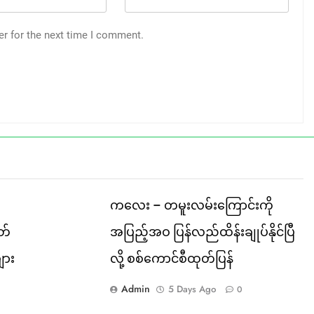
er for the next time I comment.
ကလေး – တမူးလမ်းကြောင်းကို
တ်
အပြည့်အဝ ပြန်လည်ထိန်းချုပ်နိုင်ပြီ
ျား
လို့ စစ်ကောင်စီထုတ်ပြန်
Admin
5 Days Ago
0