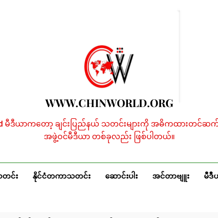
WWW.CHINWORLD.ORG
ld မီဒီယာကတော့ ချင်းပြည်နယ် သတင်းများကို အဓိကထားတင်ဆက်န
အဖွဲ့ဝင်မီဒီယာ တစ်ခုလည်း ဖြစ်ပါတယ်။
သတင်း
နိုင်ငံတကာသတင်း
ဆောင်းပါး
အင်တာဗျူး
မီဒီ