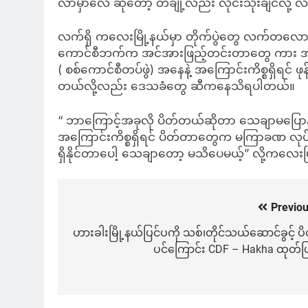
လာမှာလေ ဆိုတော့ တချို့လည်း လိုင်းသုံးချင်လို့
လက်ရှိ ကလေးမြို့နယ်မှာ တိုက်ပွဲတွေ လက်တလောမှ
ကောင်စီဘက်က အင်အားဖြည့်တင်းတာတွေ ကား အဝင်
( စစ်ကောင်စီတပ်ဖွဲ) အနေနဲ့ အကြောင်းကိစ္စရှိရင် 
တယ်လို့လည်း ဒေသခံတွေ ဆီကနေသိရပါတယ်။
“ ဘာကြောင့်အခုလို ပိတ်တယ်ဆိုတာ သေချာမပြောနိုင
အကြောင်းကိစ္စရှိရင် ပိတ်တာတွေက မကြာခဏ လုပ်လ
ရှိနိုင်တာပေါ့ သေချာတော့ မသိပေမယ့်” လို့ကလေ
Previou
Post
navigation
ဟားခါးမြို့နယ်ပြင်ပကို သစ်၊တိုင်သယ်ဆောင်ခွင့် ပိ
ပင်ကြောင်း CDF – Hakha ထုတ်ပြ