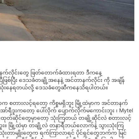
 အင်တာနက်လိုင်းတွေ ဖြတ်တောက်ခံထားရတာ ဒီကနေ့
်ပြီး ဒေသခံတချို့အနေနဲ့ အင်တာနက်လိုင်း ကို အချိန်
်း သုံးနေရတယ်လို့ ဒေသခံတွေဆီကနေသိရပါတယ်။
က စတားလင့်ရတော့ ကိစ္စမရှိဘူး မြို့ထဲမှာက အင်တာနက်
ီ အော်ရီဒူးကတော့ ပေါ်လိုက် ပျောက်လိုက်မကောင်းဘူး ၊ Mytel
ထုတ်ဆိုင်တွေမှာတော့ သုံးကြတယ် တချို့ဆိုင်လဲ စတားလင့်
 မြို့ထဲမှာ တချို့လဲ တနာရီဘယ်လောက်နဲ့ သွားသုံးကြ
သုံးတာမျိုးတွေက ရက်ကြာလာရင် ပိုင်ရှင်တွေဘက်က မြင်