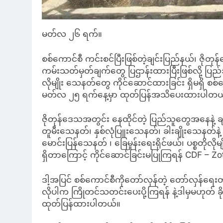
မတ်လ ၂၆ ရက်။
စစ်ကောင်စီ ကင်းစင်ပြီးဖြစ်တဲ့ချင်းပြည်နယ်၊ ဇို
ကမ်းသတ်မှတ်ချက်တွေ ပြဌာန်းထားပြီးဖြစ်လို့ ပြည်သ
လိုမျိုး သေနတ်တွေ ကိုင်ဆောင်ထားခြင်း ရှိမရှိ 
မတ်လ ၂၅ ရက်နေ့မှာ ထုတ်ပြန်အသိပေးထားပါတယ
ဇိုတုန်ဒေသအတွင်း နေထိုင်တဲ့ ပြည်သူတွေအနေနဲ့ ချင်
တူမီးသေနတ်၊ နှစ်လုံပြူးသေနတ်၊ ခါးချိုးသေနတ်နဲ
မောင်းပြန်သေနတ် ၊ ခြေမှုန်းရေးရိုင်ဖယ်၊ ပစ္စတိုလို
ရှိတာကြောင့် ကိုင်ဆောင်ခြင်းမပြုကြရန် CDF –
ဒါ့အပြင် စစ်ကောင်စီကိုတော်လှန်တဲ့ တော်လှန်ရေး
လိုပါက ကြိုတင်သတင်းပေးပို့ကြရန် နဲ့ဒါမှမဟုတ်
ထုတ်ပြန်ထားပါတယ်။