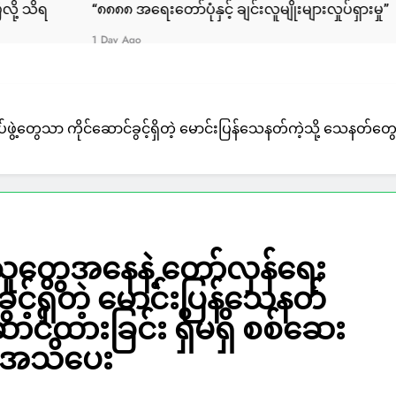
၈၈ အရေးတော်ပုံနှင့် ချင်းလူမျိုးများလှုပ်ရှားမှု”
မြင်းချေးနဲ
ay Ago
5 Days Ago
ဲ့တွေသာ ကိုင်ဆောင်ခွင့်ရှိတဲ့ မောင်းပြန်သေနတ်ကဲ့သို့ သေနတ်တွ
သူတွေအနေနဲ့ တော်လှန်ရေး
ွင့်ရှိတဲ့ မောင်းပြန်သေနတ်
ာင်ထားခြင်း ရှိမရှိ စစ်ဆေး
့ အသိပေး