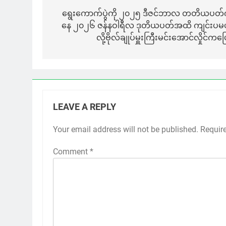
navigation
ရွေးကောက်ပွဲကို ၂၀၂၅ ဒီဇင်ဘာလ တတိယပတ
နေ ၂၀၂၆ ဇန်နဝါရီလ ဒုတိယပတ်အထိ ကျင်းပမ
လို့ဗိုလ်ချုပ်မှူးကြီးမင်းအောင်လှိုင်ကပ
LEAVE A REPLY
Your email address will not be published.
Requir
Comment
*