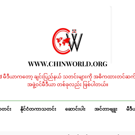
WWW.CHINWORLD.ORG
ld မီဒီယာကတော့ ချင်းပြည်နယ် သတင်းများကို အဓိကထားတင်ဆက်န
အဖွဲ့ဝင်မီဒီယာ တစ်ခုလည်း ဖြစ်ပါတယ်။
သတင်း
နိုင်ငံတကာသတင်း
ဆောင်းပါး
အင်တာဗျူး
မီဒီ