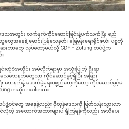
တုန်ဒေသအတွင်း လက်နက်ကိုင်ဆောင်ခြင်းနဲ့ပက်သက်ပြီး စည်
ူတွေအနေနဲ့ မောင်းပြန်သေနတ်၊ ခြေမှုန်းရေးရိုင်ဖယ်၊ ပစ္စတို
စစ်ဆေးတာတွေ လုပ်တော့မယ်လို့ CDF – Zotung တပ်ဖွဲ့က
်။
းထုံစံအတိုင်း အမဲလိုက်ရာမှာ အသုံးပြုတဲ့ ရိုးရာ
့ လေသေနတ်တွေသာ ကိုင်ဆောင်ခွင့်ရှိပြီး အခြား
မျိုး သေနတ်နဲ့ ဖောက်ခွဲရေးပစ္စည်တွေကိုတော့ ကိုင်ဆောင်ခွင့်မ
 Zotung ကဆိုထားပါတယ်။
တပ်ဖွဲ့ဝင်တွေ အနေနဲ့လည်း ဇိုတုန်ဒေသကို ဖြတ်သန်းသွားလာ
 ခိုင်လုံတဲ့ အထောက်အထားများပါရှိကြရန်ကိုလည်း အသိပေး