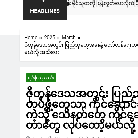
 တပ်ဖွဲ့ဝင် မိုင်သူဇာကို ပြန်လွှတ်ပေးလိုက်ပြီလို့ သိရ
“၈၈
HEADLINES
1 D
Home
2025
March
ဇိုတုန်ဒေသအတွင်း ပြည်သူတွေအနေနဲ့ တော်လှန်ရေးတပ်ဖွ
မယ်လို့ အသိပေး
ချင်းပြည်သတင်း
ဇိုတုန်ဒေသအတွင်း ပြည်
တပ်ဖွဲ့တွေသာ ကိုင်ဆောင်ခ
ကဲ့သို့ သေနတ်တွေ ကိုင်ဆေ
တာတွေ လုပ်တော့မယ်လို