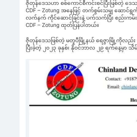
ဇိုတုန်ဒေသဟာ စစ်ကောင်စီကင်းစင်ပြီးဖြစ်တဲ့ ဒေသတ
CDF – Zotung အနေဖြင့် တက်စွမ်းသမျှ ဆောင်ရွက်လျ
လက်နက် ကိုင်ဆောင်ခြင်းနဲ့ ပက်သက်ပြီး စည်းကမ်
CDF – Zotung ထုတ်ပြန်ပါတယ်။
ဇိုတုန်ဒေသဖြစ်တဲ့ မတူပီမြို့နယ် ရေဇွာမြို့ကိုလည်
ပြီးခဲ့တဲ့ ၂၀၂၃ ခုနှစ်၊ နိုဝင်ဘာလ ၂၉ ရက်နေ့မှာ သိမ်း