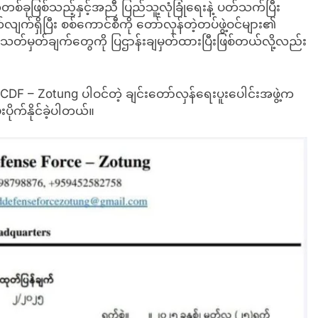
စ်ခုဖြစ်သည့်နှင့်အညီ ပြည်သူ့လုံခြုံရေးနဲ့ ပတ်သက်ပြီး
က်ရှိပြီး စစ်ကောင်စီကို တော်လှန်တဲ့တပ်ဖွဲ့ဝင်များ၏
းသတ်မှတ်ချက်တွေကို ပြဌာန်းချမှတ်ထားပြီးဖြစ်တယ်လို့လည်း
း CDF – Zotung ပါဝင်တဲ့ ချင်းတော်လှန်ရေးပူးပေါင်းအဖွဲ့က
ပိုက်နိုင်ခဲ့ပါတယ်။