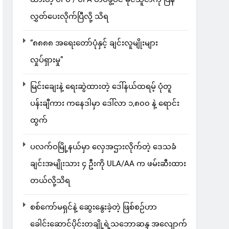
လွှတ်ပေးလိုက်ပြီလို့ သိရ
“၈၈၈၈ အရေးတော်ပုံနှင့် ချင်းလူမျိုးများ
လှုပ်ရှားမှု”
မြင်းချေးနဲ့ ရေးဆွဲထားတဲ့ ဒေါ်နယ်ထရမ့် ပုံတူ
ပန်းချီကား ကနေဒါမှာ ဒေါ်လာ ၁,၈၀၀ နဲ့ ရောင်း
ထွက်
ပလက်ဝမြို့နယ်မှာ လှေအဌားလိုက်တဲ့ ဒေသခံ
ချင်းအမျိုးသား ၄ ဦးကို ULA/AA က ဖမ်းဆီးထား
တယ်လို့သိရ
စစ်ကော်မရှင်နဲ့ ဆွေးနွေးခဲ့တဲ့ ဖြစ်စဉ်ဟာ
ခေါင်းဆောင်ပိုင်းတချို့ရဲ့သဘောဆန္ဒ အလျောက်