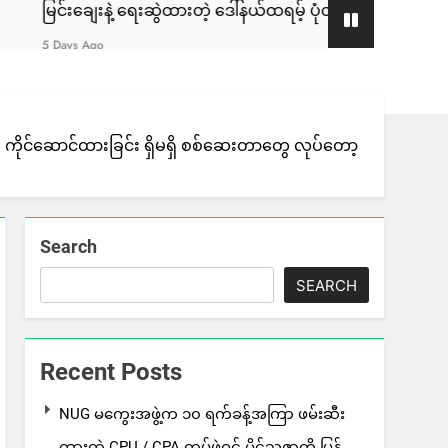
့ ရေးဆွဲထားတဲ့ ဒေါ်နယ်ထရမ့် ပုံတူပန်းချီကား ကနေဒါမှာ ဒေါ်လာ ၁,၈၀
ေ ကိုင်ဆောင်ထားခြင်း ရှိမရှိ စစ်ဆေးတာတွေ လုပ်တော့
Search
SEARCH
Recent Posts
NUG မကွေးအဖွဲ့က ၁၀ ရက်ခန့်အကြာ ဖမ်းဆီး
ထားတဲ့ CPU / CPA တပ်ဖွဲ့ဝင် မိုင်သူဇာကို ပြန်