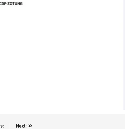
s:
Next: