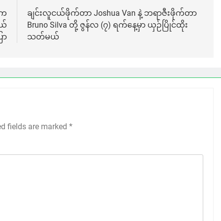
်က
ချင်းလူငယ်ဖိုက်တာ Joshua Van နဲ့ ဘရာဇီးဖိုက်တာ
ယ်
Bruno Silva တို့ ဇွန်လ (၇) ရက်နေ့မှာ ယှဉ်ပြိုင်ထိုး
ြော
သတ်မယ်
ed fields are marked
*