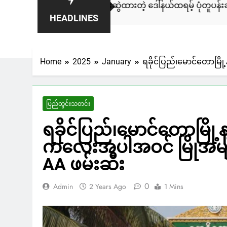
ချေးနဲ့ ရေးဆွဲထားတဲ့ ဒေါ်နယ်ထရမ့် ပုံတူပန်းချီကား ကနေဒါမှာ ဒေါ်
HEADLINES
s Ago
Home
2025
January
ရခိုင်ပြည်၊မောင်တောမြိ
ပြည်တွင်းသတင်း
ရခိုင်ပြည်၊မောင်တောမြိ
ကလေးအပါအဝင် မြိုအမျိုး
AA ဖမ်းဆီး
0
Admin
2 Years Ago
1 Mins