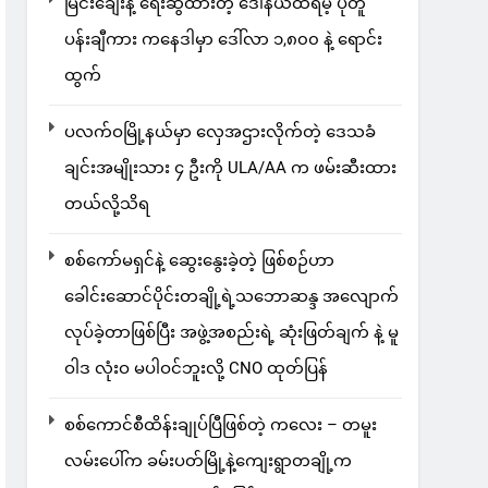
မြင်းချေးနဲ့ ရေးဆွဲထားတဲ့ ဒေါ်နယ်ထရမ့် ပုံတူ
ပန်းချီကား ကနေဒါမှာ ဒေါ်လာ ၁,၈၀၀ နဲ့ ရောင်း
ထွက်
ပလက်ဝမြို့နယ်မှာ လှေအဌားလိုက်တဲ့ ဒေသခံ
ချင်းအမျိုးသား ၄ ဦးကို ULA/AA က ဖမ်းဆီးထား
တယ်လို့သိရ
စစ်ကော်မရှင်နဲ့ ဆွေးနွေးခဲ့တဲ့ ဖြစ်စဉ်ဟာ
ခေါင်းဆောင်ပိုင်းတချို့ရဲ့သဘောဆန္ဒ အလျောက်
လုပ်ခဲ့တာဖြစ်ပြီး အဖွဲ့အစည်းရဲ့ ဆုံးဖြတ်ချက် နဲ့ မူ
ဝါဒ လုံးဝ မပါဝင်ဘူးလို့ CNO ထုတ်ပြန်
စစ်ကောင်စီထိန်းချုပ်ပြီဖြစ်တဲ့ ကလေး – တမူး
လမ်းပေါ်က ခမ်းပတ်မြို့နဲ့ကျေးရွာတချို့က