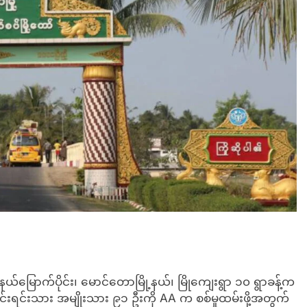
ယ်မြောက်ပိုင်း၊ မောင်တောမြို့နယ်၊ မြိုကျေးရွာ ၁၀ ရွာခန့်က
င်းသား အမျိုးသား ၉၁ ဦးကို AA က စစ်မှုထမ်းဖို့အတွက်