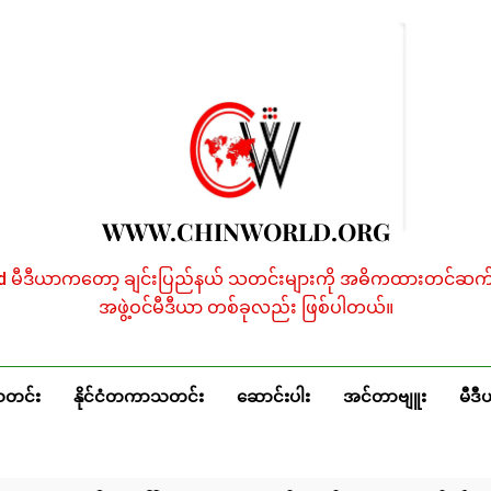
WWW.CHINWORLD.ORG
ld မီဒီယာကတော့ ချင်းပြည်နယ် သတင်းများကို အဓိကထားတင်ဆက်န
အဖွဲ့ဝင်မီဒီယာ တစ်ခုလည်း ဖြစ်ပါတယ်။
သတင်း
နိုင်ငံတကာသတင်း
ဆောင်းပါး
အင်တာဗျူး
မီဒီ