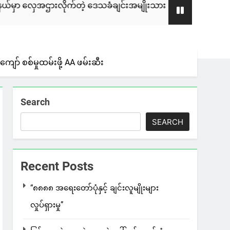
ဲ့ ဒေသခံချင်းအမျိုးသား ၄ ဦးကို ULA/AA က ဖမ်းဆီးထားတယ်လို
် စစ်မှုထမ်းဖို့ AA ဖမ်းဆီး
Search
SEARCH
Recent Posts
“၈၈၈၈ အရေးတော်ပုံနှင့် ချင်းလူမျိုးများ
လှုပ်ရှားမှု”