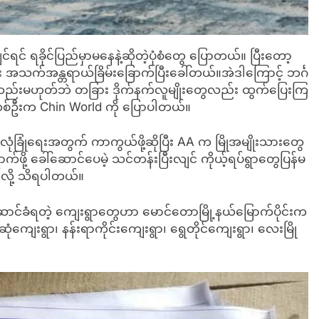
်ရင် ရခိုင်ပြည်မှာမနေနဲ့ဆိုတဲ့ပုံစံတွေ ပြောတယ်။ ပြီးတော့
 အသက်အန္တရာယ်ခြိမ်းခြောက်ပြီးခေါ်တယ်။အဲဒါကြောင့် ဘင်္ဂ
ုတည်းမဟုတ်ဘဲ တခြား ဒိုက်နက်လူမျိုးတွေလည်း ထွက်ပြေးကြ
တစ်ဦးက Chin World ကို ပြောပါတယ်။
ံခြုံရေးအတွက် ကာကွယ်ဖို့ဆိုပြီး AA က မြိုအမျိုးသားတွေ
ဖို့ ခေါ်ဆောင်ပေမဲ့ သင်တန်းပြီးလျင် ကိုယ့်ရပ်ရွာတွေပြန်မ
ယ်လို့ သိရပါတယ်။
ဆောင်ခံရတဲ့ ကျေးရွာတွေဟာ မောင်တောမြို့နယ်မြောက်ပိုင်းက
ုံကျေးရွာ၊ နန်းရာကိုင်းကျေးရွာ၊ ရွေတိုင်ကျေးရွာ၊ လေးမြို