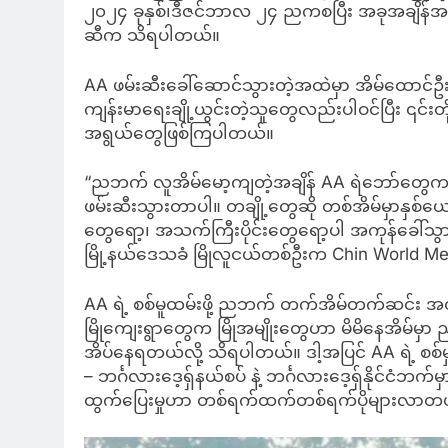
၂၀၂၄ ခုနှစ်၊ဒီဇင်ဘာလ ၂၄ ညကစပြီး အခုအချိန်အ
ဆီက သိရပါတယ်။
AA ဖမ်းဆီးခေါ်ဆောင်သွားတဲ့အထဲမှာ အိမ်ထောင်ဦ
ကျန်းမာရေးချို့ယွင်းတဲ့သူတွေလည်းပါဝင်ပြီး ၎င
အရွယ်တွေဖြစ်ကြပါတယ်။
“ညဘက် လူအိမ်မော့ကျတဲ့အချိန် AA ရဲဘော်တွေက
ဖမ်းဆီးသွားတာပါ။ တချို့တွေဆို တစ်အိမ်မှာနှ
တွေရော့၊ အသက်ကြီးပိုင်းတွေရော့ပါ အကုန်ခေါ
မြို့နယ်ဒေသခံ မြိုလူငယ်တစ်ဦးက Chin World Me
AA ရဲ့ စစ်မူထမ်းဖို့ ညဘက် တက်အိမ်တက်ဆင်း အတင်
မြိုကျေးရွာတွေက မြိုအမျိုးတွေဟာ မိမိနေအိမ်မ
အိပ်နေရတယ်လို့ သိရပါတယ်။ ဒါ့အပြင် AA ရဲ့ စစ်မှုထမ
– ဘင်္ဂလားဒေ့ရှ်နယ်စပ် နဲ့ ဘင်္ဂလားဒေ့ရှ်နိုင်ငံဘက
ထွက်ပြေးမှုဟာ တစ်ရက်ထက်တစ်ရက်ပိုများလာတယ်