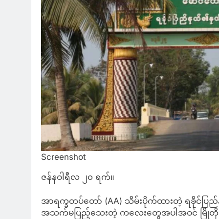
Screenshot
ဇန်နဝါရီလ ၂၀ ရက်။
အာရက္ခတပ်တော် (AA) သိမ်းပိုက်ထားတဲ့ ရခိုင်ပြည်န
အသက်မပြည့်သေးတဲ့ ကလေးတွေအပါအဝင် မြိုတိုင်းရ