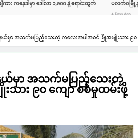
လာ ၁,၈၀၀ နဲ့ ရောင်းထွက်
ပလက်ဝမြို့နယ်မှာ လှေအဌားလိုက်တ
4 Days Ago
ု့နယ်မှာ အသက်မပြည့်သေးတဲ့ ကလေးအပါအဝင် မြိုအမျိုးသား ၉၀ ကျော
ု့နယ်မှာ အသက်မပြည့်သေးတဲ့
သား ၉၀ ကျော် စစ်မှုထမ်းဖို့