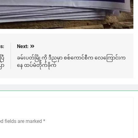
s:
Next:
ပြီ
ခမ်းပတ်မြို့ကို ဒီညမှာ စစ်ကောင်စီက လေကြောင်းက
ော
နေ ထပ်မံတိုက်ခိုက်
ed fields are marked
*