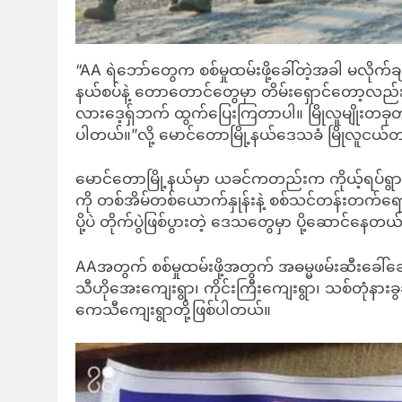
“AA ရဲဘော်တွေက စစ်မှုထမ်းဖို့ခေါ်တဲ့အခါ မလိုက်ချင
နယ်စပ်နဲ့ တောတောင်တွေမှာ တိမ်းရှောင်တော့လည်း
လားဒေ့ရှ်ဘက် ထွက်ပြေးကြတာပါ။ မြိုလူမျိုးတခ
ပါတယ်။”လို့ မောင်တောမြို့နယ်ဒေသခံ မြိုလူငယ်
မောင်တောမြို့နယ်မှာ ယခင်ကတည်းက ကိုယ့်ရပ်ရွာလု
ကို တစ်အိမ်တစ်ယောက်နှုန်းနဲ့ စစ်သင်တန်းတက်ရောက်
ပို့ပဲ တိုက်ပွဲဖြစ်ပွားတဲ့ ဒေသတွေမှာ ပို့ဆောင်နေတ
AAအတွက် စစ်မှုထမ်းဖို့အတွက် အဓမ္မဖမ်းဆီးခေါ်
သီဟိုအေးကျေးရွာ၊ ကိုင်းကြီးကျေးရွာ၊ သစ်တုံနားခွဆ
ကေသီကျေးရွာတို့ဖြစ်ပါတယ်။