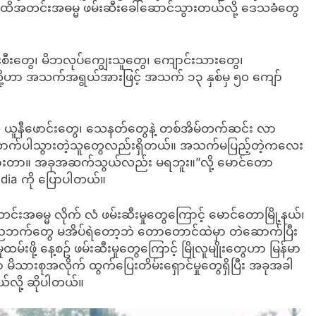
ထိအတင်းအဓမ္မ ဖမ်းဆီးခေါ်ဆောင်သွားတယ်လို့ ဒေသခံတွေ
းစီးတွေ၊ မိဘလုပ်ကျွေးသူတွေ၊ ကျောင်းသားတွေ၊
်းတို့ဟာ အသက်အရွယ်အားဖြင့် အသက် ၁၃ နှစ်မှ ၅၀ ကျော်
 ယူနီဖောင်းတွေ၊ သေနတ်တွေနဲ့ တစ်အိမ်တက်ဆင်း လာ
စ်ယောက်ပါသွားတဲ့သူတွေလည်းရှိတယ်။ အသက်မပြည့်တဲ့ကလေး
်သွားတာ။ အခုအဆက်သွယ်လည်း မရဘူး။”လို့ မောင်တော
dia ကို ပြောပါတယ်။
းအဓမ္မ လိုက် လံ ဖမ်းဆီးမှုတွေကြောင့် မောင်တောမြို့နယ်၊
ှာ ညဘက်တွေ မအိပ်ရဲတော့ဘဲ တောတောင်ထဲမှာ တဲဆောက်ပြီး
်းဖို့ နေ့စဥ် ဖမ်းဆီးမှုတွေကြောင့် မြိုလူမျိုးတွေဟာ မြန်မာ
်မှာ မိသားစုအလိုက် ထွက်ပြေးတိမ်းရှောင်မှုတွေရှိပြီး အခုအခါ
လို့ ဆိုပါတယ်။