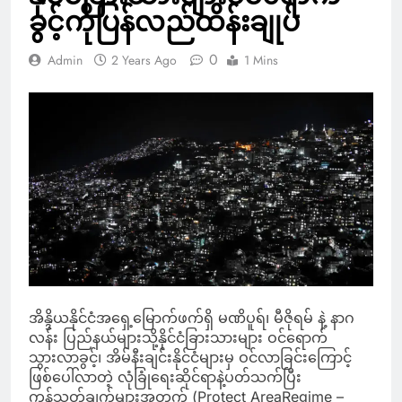
ခွင့်ကိုပြန်လည်ထိန်းချုပ်
0
Admin
2 Years Ago
1 Mins
အိန္ဒိယနိုင်ငံအရှေ့မြောက်ဖက်ရှိ မဏိပူရ်၊ မီဇိုရမ် နဲ့ နာဂ
လန်း ပြည်နယ်များသို့နိုင်ငံခြားသားများ ဝင်ရောက်
သွားလာခွင့်၊ အိမ်နီးချင်းနိုင်ငံများမှ ဝင်လာခြင်းကြောင့်
ဖြစ်ပေါ်လာတဲ့ လုံခြုံရေးဆိုင်ရာနဲ့ပတ်သက်ပြီး
ကန့်သတ်ချက်များအတွက် (Protect AreaRegime –