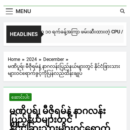
MENU
NUG မကွေးအဖွဲ့က ၁၀ ရက်ခန့်အကြာ ဖမ်းဆီးထားတဲ့ CPU / CPA တပ်ဖွဲ့
HEADLINES
7 Hours Ago
Home
2024
December
မဏိပူရ်၊ မီဇိုရမ်နဲ့ နာဂလန်းပြည်နယ်များတွင် နိုင်ငံခြားသား
များဝင်ရောက်ခွင့်ကိုပြန်လည်ထိန်းချုပ်
ဆောင်းပါး
မဏိပူရ်၊ မီဇိုရမ်နဲ့ နာဂလန်း
ပြည်နယ်များတွင်
နိုင်ငံခြားသားများဝင်ရောက်