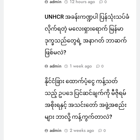
admin
12 hours ago
0
UNHCR အခန်းကဏ္ဍပါ ပြန်သုံးသပ်ခံ
လိုက်ရတဲ့ မလေးရှားရောက် မြန်မာ
ဒုက္ခသည်တွေရဲ့ အနာဂတ် ဘာဆက်
ဖြစ်မလဲ?
admin
1 week ago
0
နိုင်ငံခြား ထောက်ပံ့ငွေ ကန့်သတ်
သည့် ဥပဒေ ပြင်ဆင်ချက်ကို မီဇိုရမ်
အစိုးရနှင့် အသင်းတော် အဖွဲ့အစည်း
များ ဘာလို့ ကန့်ကွက်တာလဲ?
admin
2 weeks ago
0