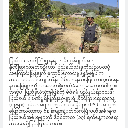
ပြည်ထဲရေးဝန်ကြီးဌာနရဲ့ လမ်းညွှန်ချက်အရ
နိုင်ငံခြားသားတစ်ဦးဟာ ပြည်နယ်သုံးခုကိုလည်ပတ်ဖို့
အကြောင်းပြန်ချက် ကောင်းကောင်းမွန်မွန်မရှိပါက
သဘာ၀ပတ်ဝန်းကျင်ထိန်းသိမ်းရေးနယ်မြေ၊ ကာကွယ်ရေး
နယ်မြေများသို့ လာရောက်ဖို့လက်ခံတော့မှာမဟုတ်ပါဘူး။
အဆိုပါ ပြည်နယ်သုံးခုဖြစ်တဲ့ မီဇိုရမ်ပြည်နယ်၊နာဂလန်း
ပြည်နယ် နဲ့ မဏိပူရ်ပြည်နယ်များရဲ့ နိုင်ငံခြားရေးရာဌာန
(၁၉၅၈) ဥပဒေအရကာကွယ်နယ်မြေများ (PAR) အတွက်
ပြောင်းလဲထားတဲ့ စံနှုန်းများနဲ့ပတ်သက်ပြီးဗဟိုအစိုးရက
ပြည်နယ်အစိုးရများကို ဒီဇင်ဘာလ (၁၇) ရက်နေ့ကစာရေး
သားပေးပို့ခြင်းဖြစ်ပါတယ်။