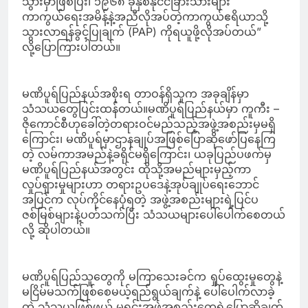
သွားမှာဖြစ်ပြီး၊ ၁၉၆၈ ခုနှစ်နိုင်ငံခြားသားများ
ကာကွယ်ရေးအမိန့်နဲ့အညီလိုအပ်တဲ့ကာကွယ်ဧရိယာသို့
သွားလာရန်ခွင့်ပြုချက် (PAP) ကိုရယူဖို့လိုအပ်တယ်”
လို့ပြောကြားပါတယ်။
မဏိပူရ်ပြည်နယ်အစိုးရ တာဝန်ရှိသူက အခုချိန်မှာ
သံသယတွေပြင်းထန်တယ်။မဏိပူရ်ပြည်နယ်မှာ ကူကီး –
ဇိုကောင်စီဟုခေါ်တဲ့တရားဝင်မည်သည့်အဖွဲ့အစည်းမှမရှိ
ကြောင်း၊ မဏိပူရ်မှာဌာနချုပ်အဖြစ်ပြောဆိုဖော်ပြနေကြ
တဲ့ လမ်ကာအမည်နဲ့ခရိုင်မရှိကြောင်း၊ ယခုပြည်ပဖက်မှ
မဏိပူရ်ပြည်နယ်အတွင်း ထိုသို့အမည်များမှည့်ကာ
လှုပ်ရှားမှုများဟာ တရားဥပဒေနဲ့အုပ်ချုပ်ရေးဘောင်
အပြင်က လုပ်ကိုင်နေပုံရတဲ့ အဖွဲ့အစည်းများရဲ့ပြင်ပ
ဇစ်မြစ်များနဲ့ပတ်သက်ပြီး သံသယများပေါ်ပေါက်စေတယ်
လို့ ဆိုပါတယ်။
မဏိပူရ်ပြည်သူတွေကို မကြာသေးခင်က ရှုပ်ထွေးမှုတွေနဲ့
မငြိမ်မသက်ဖြစ်စေမယ့်ရည်ရွယ်ချက်နဲ့ ပေါ်ပေါက်လာခဲ့
တဲ့ သံသယဖြစ်ဖွယ် မူရင်းအဖွဲ့အစည်းတွေရဲ့ပြောဆိုချက်