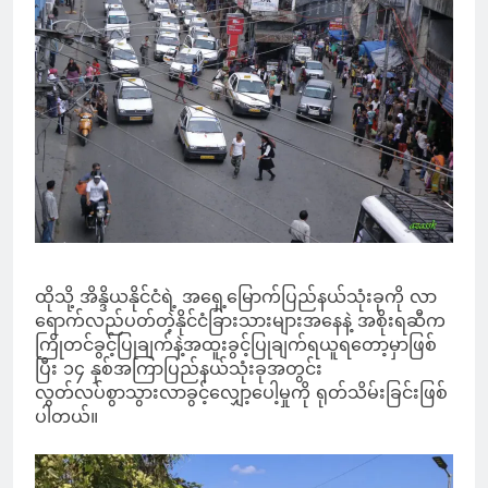
ထိုသို့ အိန္ဒိယနိုင်ငံရဲ့ အရှေ့မြောက်ပြည်နယ်သုံးခုကို လာ
ရောက်လည်ပတ်တဲ့နိုင်ငံခြားသားများအနေနဲ့ အစိုးရဆီက
ကြိုတင်ခွင့်ပြုချက်နဲ့အထူးခွင့်ပြုချက်ရယူရတော့မှာဖြစ်
ပြီး ၁၄ နှစ်အကြာပြည်နယ်သုံးခုအတွင်း
လွတ်လပ်စွာသွားလာခွင့်လျှော့ပေါ့မှုကို ရုတ်သိမ်းခြင်းဖြစ်
ပါတယ်။