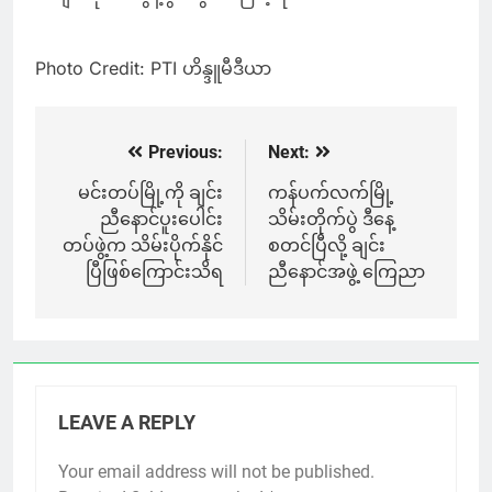
Photo Credit: PTI ဟိန္ဒူမီဒီယာ
Previous:
Next:
Post
navigation
မင်းတပ်မြို့ကို ချင်း
ကန်ပက်လက်မြို့
ညီနောင်ပူးပေါင်း
သိမ်းတိုက်ပွဲ ဒီနေ့
တပ်ဖွဲ့က သိမ်းပိုက်နိုင်
စတင်ပြီလို့ ချင်း
ပြီဖြစ်ကြောင်းသိရ
ညီနောင်အဖွဲ့ ကြေညာ
LEAVE A REPLY
Your email address will not be published.