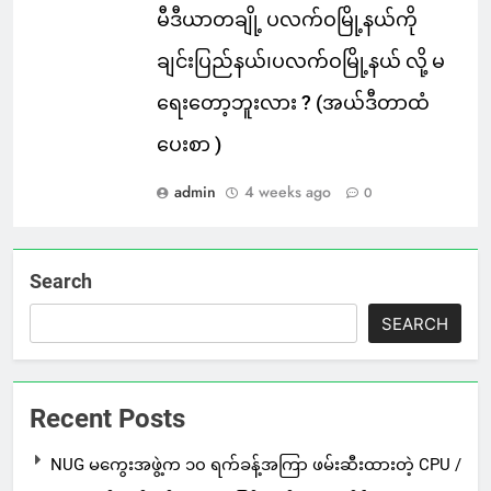
မီဒီယာတချို့ ပလက်ဝမြို့နယ်ကို
ချင်းပြည်နယ်၊ပလက်ဝမြို့နယ် လို့ မ
ရေးတော့ဘူးလား ? (အယ်ဒီတာထံ
ပေးစာ )
admin
4 weeks ago
0
Search
SEARCH
Recent Posts
NUG မကွေးအဖွဲ့က ၁၀ ရက်ခန့်အကြာ ဖမ်းဆီးထားတဲ့ CPU /