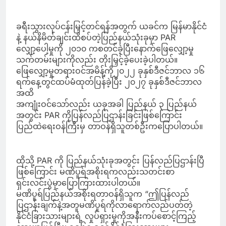
ခရီးသွားလုပ်ငန်းမြှင့်တင်ရန်အတွက် ယခင်က မြန်မာနိုင်ငံ
နဲ့ နယ်နိမိတ်ချင်းထိစပ်တဲ့ပြည်နယ်သုံးခုမှာ PAR
လျှော့ပေါ့မှုကို ၂၀၁၀ ကစတင်ခဲ့ပြီးနောက်ဖြေလျှော့မှု
သက်တမ်းများကိုလည်း တိုးမြှင့်ခဲ့ပေးခဲ့ပါတယ်။
ဖြေလျှော့မှုတရားဝင်အမိန့်ကို၂၀၂၂ ခုနှစ်ဒီဇင်ဘာလ ၁၆
ရက်နေ့တွင်ထပ်မံထုတ်ပြန်ခဲ့ပြီး ၂၀၂၇ ခုနှစ်ဒီဇင်ဘာလ
အထိ
အကျုံးဝင်သော်လည်း ယခုအခါ ပြည်နယ် ၃ ပြည်နယ်
အတွင်း PAR ကိုပြန်လည်ပြဌာန်းခြင်းဖြစ်ကြောင်း
ပြည်ထဲရေးဝန်ကြီးမှ တာဝန်ရှိသူတစ်ဦးကပြောပါတယ်။
ထိုသို့ PAR ကို ပြည်နယ်သုံးခုအတွင်း ပြန်လည်ပြဌာန်းပြီ
ဖြစ်ကြောင်း မဏိပူရ်အစိုးရကလည်းသတင်းစာ
ရှင်းလင်းပွဲမှာပြောကြားထားပါတယ်။
မဏိပူရ်ပြည်နယ်အစိုးရတာဝန်ရှိသူက “ဤပြန်လည်
ပြဌာန်းချက်နဲ့အတူမဏိပူရ်ကိုလာရောက်လည်ပတ်တဲ့
နိုင်ငံခြားသားများရဲ့ လှုပ်ရှားမှုကိုအနီးကပ်စောင့်ကြည့်