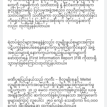
တွေကို ဂရုမစိုက်ဘဲ သတိထားဖို့ နဲ့ နိုင်ငံတော်အစိုးရက
ခွင့်ပြုခြင်းမရှိပဲ ပြင်ပမှအဖွဲ့အစည်း၊ လူပုဂ္ဂိုလ်များထံမှ
သတင်းများကို သတိပြုကာ လူသိရှင်ကြားဖော်ထုတ်ခြင်း
ကိုရှောင်ကြဉ်ရန် ပြည်နယ်အစိုးရက တိုက်တွန်းစာကို
လည်း ထုတ်ပြန်ခဲ့ပါတယ်။
ရဲတပ်ဖွဲ့ဝင်များအနေနဲ့နဲ့လည်း လူမျိုးနွယ်စုများအကြား
ပဋိပက္ခဖြစ်ပေါ်စေရန်နောက်ကွယ်မှကြိုးကိုင်နေတဲ့ အဖွဲ့
အစည်းများရဲ့နောက်ကွယ်ကရည်ရွယ်ချက်များကို
ဖော်ထုတ်ရန် (First Information Report )FIR ကိုထားရှိ
သွားမှာဖြစ်ကြောင်းထုတ်ပြန်ပါတယ်။
မဏိပူရပြည်နယ်သည် ကူကီး – ဇိုလူမျိုးစုနှင့် Meitei
လူမျိုးစုအသိုက်အဝန်းကြားရှိလူမျိုးရေးအကြမ်းဖက်မှု
ပဋိပက္ခဟာ ၂၀၂၃ မေလ ကတည်းကဖြစ်ပွားခဲ့ပြီး ၊ယခု
အချိန်အထိတိုင် ဆက်လက်ဖြစ်ပွားနေသော အကြမ်းဖက်
မှုများကြောင့် လူပေါင်း ၂၅၀ ကျော် သေဆုံးကာ ၆၀,၀၀၀
ကျော် အိုးအိမ်စွန့်ခွာ ထွက်ပြေးခဲ့ရပါတယ်။