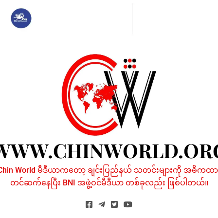
Skip
to
content
WWW.CHINWORLD.OR
Chin World မီဒီယာကတော့ ချင်းပြည်နယ် သတင်းများကို အဓိကထာ
တင်ဆက်နေပြီး BNI အဖွဲ့ဝင်မီဒီယာ တစ်ခုလည်း ဖြစ်ပါတယ်။