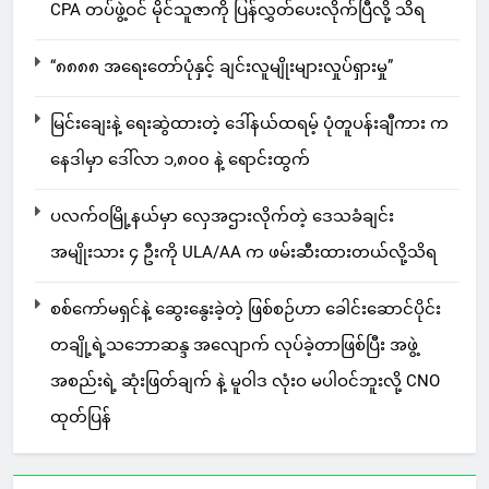
CPA တပ်ဖွဲ့ဝင် မိုင်သူဇာကို ပြန်လွှတ်ပေးလိုက်ပြီလို့ သိရ
“၈၈၈၈ အရေးတော်ပုံနှင့် ချင်းလူမျိုးများလှုပ်ရှားမှု”
မြင်းချေးနဲ့ ရေးဆွဲထားတဲ့ ဒေါ်နယ်ထရမ့် ပုံတူပန်းချီကား က
နေဒါမှာ ဒေါ်လာ ၁,၈၀၀ နဲ့ ရောင်းထွက်
ပလက်ဝမြို့နယ်မှာ လှေအဌားလိုက်တဲ့ ဒေသခံချင်း
အမျိုးသား ၄ ဦးကို ULA/AA က ဖမ်းဆီးထားတယ်လို့သိရ
စစ်ကော်မရှင်နဲ့ ဆွေးနွေးခဲ့တဲ့ ဖြစ်စဉ်ဟာ ခေါင်းဆောင်ပိုင်း
တချို့ရဲ့သဘောဆန္ဒ အလျောက် လုပ်ခဲ့တာဖြစ်ပြီး အဖွဲ့
အစည်းရဲ့ ဆုံးဖြတ်ချက် နဲ့ မူဝါဒ လုံးဝ မပါဝင်ဘူးလို့ CNO
ထုတ်ပြန်