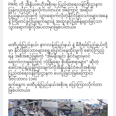
PAR) ကို အိန္ဒိယဗဟိုအစိုးရ၊ ပြည်ထဲရေးဝန်ကြီးဌာနက
ပြန်လည်ပြဌာန်းလိုက်ပါတယ်။ ဒါကြောင့် အဆိုပါ
ပြည်နယ်သုံးခုကို သွားရောက်လိုတဲ့နိုင်ငံခြားသားများအနေ
နဲ့ ကြိုတင်ခွင့်ပြုချက်များနဲ့ အထူးခွင့်ပြုမိန့်များဖြင့်သာ
သွားရောက်ဖို့လိုအပ်လာမှာဖြစ်ပါတယ်။
မဏိပူရ်ပြည်နယ်၊ နာဂလန်းပြည်နယ် နဲ့ မီဇိုရမ်ပြည်နယ်တို့
မှာ နိုင်ငံခြားသားများရွှေ့ပြောင်းနေထိုင်မှုကို စောင့်ကြည့်
ရန် အစီအစဉ်ဖြစ်တဲ့ “အိမ်နီးချင်း နိုင်ငံများမှဝင်
ရောက်လာမှုကြောင့် လုံခြုံရေး စိုးရိမ်စရာများ” ဆိုတဲ့
ခေါင်းစဉ်နဲ့ညွှန်ကြားချက်ကိုအိန္ဒိယနိုင်ငံဗဟိုအစိုးရ၊
ပြည်ထဲရေးဝန်ကြီးဌာနက ပေးပို့ခြင်းဖြစ်ကြောင်း
ဒီဇင်ဘာလ (၁၈)
ရက်နေ့က မဏိပူရ်ပြည်နယ်အစိုးရ ပြောကြားလိုက်တာ
ဖြစ်ပါတယ်။