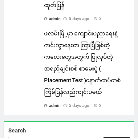
ထုတ်ပြန်
admin
5 days ago
0
ဖလမ်းမြို့မှာ ကျောင်းပညာရေးနဲ့
ကင်းကွာနေတာ ကြာပြီဖြစ်တဲ့
ကလေးတွေအတွက် ပြုလုပ်တဲ့
အရည်ချင်းစစ် စာမေးပွဲ (
Placement Test )နောက်ထပ်တစ်
ကြိမ်ပြန်လည်ကျင်းပမယ်
admin
5 days ago
0
Search