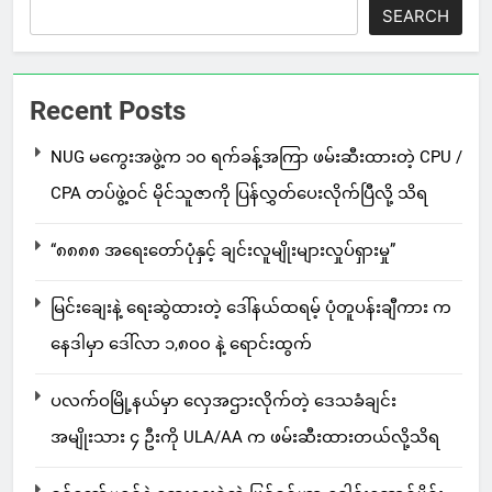
SEARCH
Recent Posts
NUG မကွေးအဖွဲ့က ၁၀ ရက်ခန့်အကြာ ဖမ်းဆီးထားတဲ့ CPU /
CPA တပ်ဖွဲ့ဝင် မိုင်သူဇာကို ပြန်လွှတ်ပေးလိုက်ပြီလို့ သိရ
“၈၈၈၈ အရေးတော်ပုံနှင့် ချင်းလူမျိုးများလှုပ်ရှားမှု”
မြင်းချေးနဲ့ ရေးဆွဲထားတဲ့ ဒေါ်နယ်ထရမ့် ပုံတူပန်းချီကား က
နေဒါမှာ ဒေါ်လာ ၁,၈၀၀ နဲ့ ရောင်းထွက်
ပလက်ဝမြို့နယ်မှာ လှေအဌားလိုက်တဲ့ ဒေသခံချင်း
အမျိုးသား ၄ ဦးကို ULA/AA က ဖမ်းဆီးထားတယ်လို့သိရ