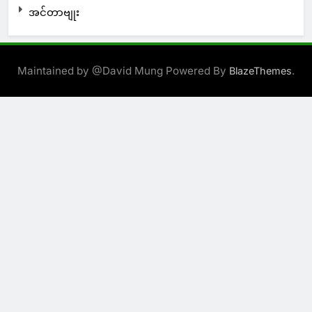
အင်တာဗျုး
Maintained by @David Mung Powered By
.
BlazeThemes