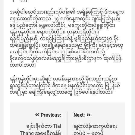
အဆိုပါလေဖိအားနည်းရပ်ဝန်း၏ အရှိန်ကြောင့် ဒီကနေ့က
နေ အောက်တိုဘာလ ၂၄ ရက်နေ့အတွင်း ချင်းပြည်နယ်၊
နေပြည်တော်၊ မန္တလေးတိုင်း၊ မကွေးတိုင်း၊ပဲခူူးတိုင်း၊
ရန်ကုန်တိုင်း၊ ဧရာဝတီတိုင်း၊ တနင်္သာရီတိုင်း ၊
ရခိုင်ပြည်နယ်၊ ကရင်ပြည်နယ်နဲ့ မွန်ပြည်နယ်တွေမှာ မိုး
ထစ်ချုန်းရွာပြီး တချို့နေရာဒေသမှာ မိုးကြီးခြင်းနှင့်အတူ
လေပြင်းတိုက်ခတ်ခြင်းတွေ ဖြစ်ပေါ်နိုင်တယ်လို့
မိုးလေဝသနှင့်ဇလဗေဒညွှန်ကြားမှုဦးစီးဌာနက ထုတ်ပြန်
ထားပါတယ်။
ရန်ကုန်တိုင်းမှာဆိုရင် ယမန်နေ့ကစလို့ မိုးသည်းထန်စွာ
ရွာသွန်းခဲ့တာကြောင့် ဒီကနေ့ မနက်ပိုင်းမှာတော့ မြို့နယ်
တချို့မှာ ရေကြီးရေလျှံတာတွေ ဖြစ်ပေါ်နေပါတယ်။
Previous:
Next:
Post
navigation
ချင်းဖိုက်တာ Tial
ချင်းလဲန်ကာကွယ်ရေး
Thang အမေရိကန်ဖို
တပ်ဖွဲ့ – မတူပီ