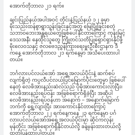
အောက်တိုဘာလ ၂၁ ရက်။
ချင်းပြည်နယ်အပါအဝင် တိုင်းနဲ့ပြည်နယ် ၁၂ ခုမှာ
မိုးသည်းထန်စွာရွာသွန်းခြင်းနှင့်အတူ မြေပြိုခြင်းစတဲ့
သဘာဝဘေးအန္တရယ်တွေဖြစ်ပေါ်နိုင်တာကြောင့် ကုန်းမြင့်
ဒေသအနီး နေထိုင်သူတွေ ကြိုတင်သတိပြုရှောင်ရှားနိုင်ဖို့
မိုးလေဝသနှင့် ဇလဗေဒညွှန်ကြားရေးမှူးဦးစီးဌာနက ဒီ
ကနေ့ အောက်တိုဘာလ ၂၁ ရက်နေ့မှာ အသိပေးထားပါ
တယ်။
ဘင်္ဂလားပင်လယ်အော် အရှေ့အလယ်ပိုင်းနဲ့ ဆက်စပ်
လျက်ရှိတဲ့ ကပ္ပလီပင်လယ်ပြင်မြောက်ပိုင်းတွေမှာ ဖြစ်ပေါ်
နေတဲ့ လေဖိအားနည်းဆဲလ်သည် ပိုမိုအားကောင်းလာပြီး၊
လေဖိအားနည်းရပ်ဝန်း အဖြစ်ရောက်ရှိခဲ့ပြီး အဆိုပါ
လေဖိအားနည်းရပ်ဝန်ဟာ အနောက် – အနောက်မြောက်
ဘက်ကို ရွှေ့လျားပြီး အားကောင်းနိုင်တာကြောင့်
အောက်တိုဘာလ ၂၂ ရက်နေ့ကနေ ၂၃ ရက်နေ့မှာ ပင်္ဂ
လားပင်လယ်အော်အရှေ့အလယ်ပိုင်းမှာ ဆိုင်ကလုန်း
မုန်တိုင်း အဖြစ်ရောက်ရှိနိုင်တယ်လို့ ခန့်မှန်းထားတယ်လို့
ထုတ်ပြန်ထားပါတယ်။