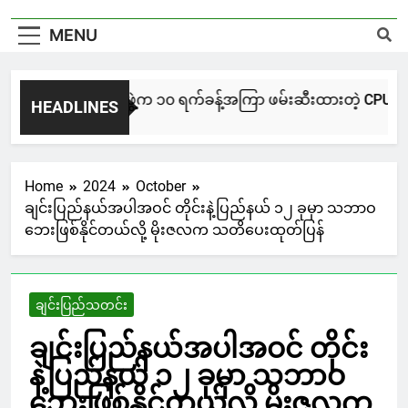
MENU
NUG မကွေးအဖွဲ့က ၁၀ ရက်ခန့်အကြာ ဖမ်းဆီးထားတဲ့ CPU / CPA တပ်
HEADLINES
11 Hours Ago
Home
2024
October
ချင်းပြည်နယ်အပါအဝင် တိုင်းနဲ့ပြည်နယ် ၁၂ ခုမှာ သဘာဝ
ဘေးဖြစ်နိုင်တယ်လို့ မိုးဇလက သတိပေးထုတ်ပြန်
ချင်းပြည်သတင်း
ချင်းပြည်နယ်အပါအဝင် တိုင်း
နဲ့ပြည်နယ် ၁၂ ခုမှာ သဘာဝ
ဘေးဖြစ်နိုင်တယ်လို့ မိုးဇလက