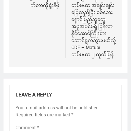
က်တာကိုရှုံးနိမ့်
တပ်မဟာ အချင်းချင်း
ပြေလည်ပြီး စစ်ဘေး
ရှောင်ပြည်သူတွေ
အပူအပင်မရှိ ပြန်လာ
နိုင်အောင်ကြိုးစား
ဆောင်ရွက်သွားမယ်လို့
CDF – Matupi
တပ်မဟာ ၂ ထုတ်ပြန်
LEAVE A REPLY
Your email address will not be published.
Required fields are marked
*
Comment
*