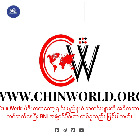
Skip
to
content
WWW.CHINWORLD.OR
Chin World မီဒီယာကတော့ ချင်းပြည်နယ် သတင်းများကို အဓိကထာ
တင်ဆက်နေပြီး BNI အဖွဲ့ဝင်မီဒီယာ တစ်ခုလည်း ဖြစ်ပါတယ်။