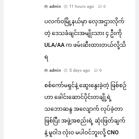
admin
11 hours ago
0
ပလက်ဝမြို့နယ်မှာ လှေအဌားလိုက်
တဲ့ ဒေသခံချင်းအမျိုးသား ၄ ဦးကို
ULA/AA က ဖမ်းဆီးထားတယ်လို့သိ
ရ
admin
5 days ago
0
စစ်ကော်မရှင်နဲ့ ဆွေးနွေးခဲ့တဲ့ ဖြစ်စဉ်
ဟာ ခေါင်းဆောင်ပိုင်းတချို့ရဲ့
သဘောဆန္ဒ အလျောက် လုပ်ခဲ့တာ
ဖြစ်ပြီး အဖွဲ့အစည်းရဲ့ ဆုံးဖြတ်ချက်
နဲ့ မူဝါဒ လုံးဝ မပါဝင်ဘူးလို့ CNO