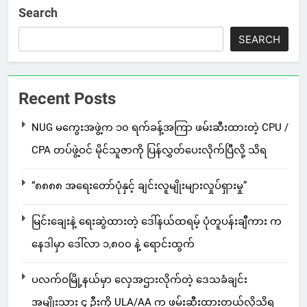
Search
SEARCH
Recent Posts
NUG မကွေးအဖွဲ့က ၁၀ ရက်ခန့်အကြာ ဖမ်းဆီးထားတဲ့ CPU /
CPA တပ်ဖွဲ့ဝင် မိုင်သူဇာကို ပြန်လွှတ်ပေးလိုက်ပြီလို့ သိရ
“၈၈၈၈ အရေးတော်ပုံနှင့် ချင်းလူမျိုးများလှုပ်ရှားမှု”
မြင်းချေးနဲ့ ရေးဆွဲထားတဲ့ ဒေါ်နယ်ထရမ့် ပုံတူပန်းချီကား က
နေဒါမှာ ဒေါ်လာ ၁,၈၀၀ နဲ့ ရောင်းထွက်
ပလက်ဝမြို့နယ်မှာ လှေအဌားလိုက်တဲ့ ဒေသခံချင်း
အမျိုးသား ၄ ဦးကို ULA/AA က ဖမ်းဆီးထားတယ်လို့သိရ