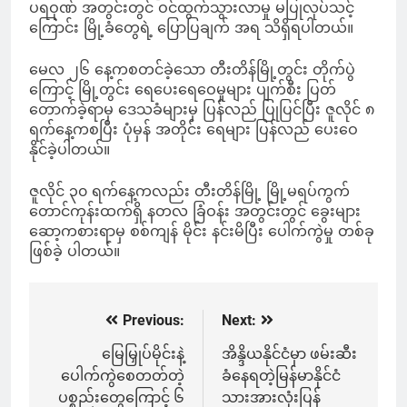
ပရဝုဏ် အတွင်းတွင် ဝင်ထွက်သွားလာမှု မပြုလုပ်သင့်
ကြောင်း မြို့ခံတွေရဲ့ ပြောပြချက် အရ သိရှိရပါတယ်။
မေလ ၂၆ နေ့ကစတင်ခဲ့သော တီးတိန်မြို့တွင်း တိုက်ပွဲ
ကြောင့် မြို့တွင်း ရေပေးရေဝေမှုများ ပျက်စီး ပြတ်
တောက်ခဲ့ရာမှ ဒေသခံများမှ ပြန်လည် ပြုပြင်ပြီး ဇူလိုင် ၈
ရက်နေ့ကစပြီး ပုံမှန် အတိုင်း ရေများ ပြန်လည် ပေးဝေ
နိုင်ခဲ့ပါတယ်။
ဇူလိုင် ၃၀ ရက်နေ့ကလည်း တီးတိန်မြို့ မြို့မရပ်ကွက်
တောင်ကုန်းထက်ရှိ နတလ ခြံဝန်း အတွင်းတွင် ခွေးများ
ဆော့ကစားရာမှ စစ်ကျန် မိုင်း နင်းမိပြီး ပေါက်ကွဲမှု တစ်ခု
ဖြစ်ခဲ့ ပါတယ်။
Previous:
Next:
Post
navigation
မြေမြှုပ်မိုင်းနဲ့
အိန္ဒိယနိုင်ငံမှာ ဖမ်းဆီး
ပေါက်ကွဲစေတတ်တဲ့
ခံနေရတဲ့မြန်မာနိုင်ငံ
ပစ္စည်းတွေကြောင့် ၆
သားအားလုံးပြန်