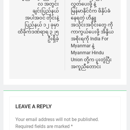
လ အတွင်း
လွှတ်ပေးဖို့ နဲ့
ချင်းပြည်နယ်
မြန်မာနိုင်ငံက ဖိနှိပ်ခံ
အပါအဝင် တိုင်းနဲ့
နေရတဲ့ ဟိန္ဒူ
ပြည်နယ် ၁၂ ခုမှာ
အသိုင်းအဝိုင်းတွေ ကို
ထိခိုက်ဒဏ်ရာရ ၃၂၅
ကာကွယ်ပေးဖို့ အိန္ဒိယ
ဦးရှိခဲ့
အစိုးရကို India For
Myanmar နဲ့
Myanmar Hindu
Union တို့က ပူးတွဲပြီး
အကူညီတောင်း
LEAVE A REPLY
Your email address will not be published.
Required fields are marked
*