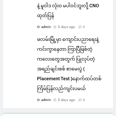
နဲ့ မူဝါဒ လုံးဝ မပါဝင်ဘူးလို့ CNO
ထုတ်ပြန်
admin
5 days ago
0
ဖလမ်းမြို့မှာ ကျောင်းပညာရေးနဲ့
ကင်းကွာနေတာ ကြာပြီဖြစ်တဲ့
ကလေးတွေအတွက် ပြုလုပ်တဲ့
အရည်ချင်းစစ် စာမေးပွဲ (
Placement Test )နောက်ထပ်တစ်
ကြိမ်ပြန်လည်ကျင်းပမယ်
admin
5 days ago
0