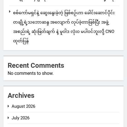
စစ်ကော်မရှင်နဲ့ ဆွေးနွေးခဲ့တဲ့ ဖြစ်စဉ်ဟာ ခေါင်းဆောင်ပိုင်း
တချို့ရဲ့သဘောဆန္ဒ အလျောက် လုပ်ခဲ့တာဖြစ်ပြီး အဖွဲ့
အစည်းရဲ့ ဆုံးဖြတ်ချက် နဲ့ မူဝါဒ လုံးဝ မပါဝင်ဘူးလို့ CNO
ထုတ်ပြန်
Recent Comments
No comments to show.
Archives
August 2026
July 2026