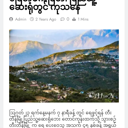
ဆေးရုံတွင် ကုသနေ
0
Admin
2 Years Ago
1 Mins
ဩဂုတ်၂၃ ရက်နေ့မနက် ၇ နာရီခန့် တွင် ရေဖွင့်ရန် တီး
တိန်မြို့ပြည်သူ့ဆေးရုံဘေး တောင်ကုန်းထက်သို့ သွားစဉ်
တီးတိန်မြို့ က ရေ ပေးဝေသူ အသက် ၄၅ နှစ်ခန့် အရွယ်