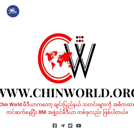
Skip
to
content
WWW.CHINWORLD.OR
Chin World မီဒီယာကတော့ ချင်းပြည်နယ် သတင်းများကို အဓိကထာ
တင်ဆက်နေပြီး BNI အဖွဲ့ဝင်မီဒီယာ တစ်ခုလည်း ဖြစ်ပါတယ်။