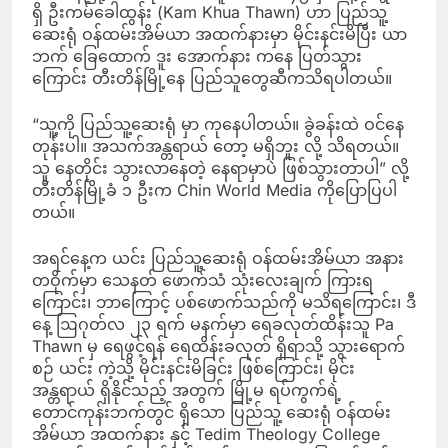
ရှိ ဦးကမ်ခေါထွန်း (Kam Khua Thawn) ဟာ ပြည်သူ့
ဆေးရုံ ဝန်ထမ်းအိမ်ယာ အထက်နားမှာ မိုင်းနင်းမိပြီး ယာ
ဘက် ခြေထောက် ဒူး အောက်နား ကနေ ပြတ်သွား
ကြောင်း တီးတိန်မြို့နေ ပြည်သူတွေဆီကသိရပါတယ်။
“သူ့ကို ပြည်သူ့ဆေးရုံ မှာ ကုနေပါတယ်။ ခွဲခန်းထဲ ဝင်နေ
တုန်းပါ။ အသက်အန္တရာယ် တော့ မရှိဘူး လို့ သိရတယ်။
သူ နေတိုင်း သွားလာနေတဲ့ နေရာမှာပဲ ဖြစ်သွားတာပါ” လို့
တီးတိန်မြို့ခံ ၁ ဦးက Chin World Media ကိုပြောပြပါ
တယ်။
အရင်နေ့က ယင်း ပြည်သူ့ဆေးရုံ ဝန်ထမ်းအိမ်ယာ အနား
တဝိုက်မှာ သေနတ် ဖောက်သံ သုံးလေးချက် ကြားရ
ကြောင်း၊ ဘာကြောင့် ပစ်ဖောက်သည်ကို မသိရကြောင်း၊ ဒီ
နေ့ ဩဂုတ်လ ၂၃ ရက် မနက်မှာ ရေခလုတ်ထိန်းသူ Pa
Thawn မှ ရေဖွင့်ရန် ရေထိန်းခလုတ် ရှိရာသို့ သွားရောက်
စဉ် ယင်း ကဲ့သို့ မိုင်းနင်းမိခြင်း ဖြစ်ကြောင်း၊ မိုင်း
အန္တရာယ် ရှိနိုင်သည့် အတွက် မြို့မ ရပ်ကွက်ရဲ့
တောင်ကုန်းဘက်တွင် ရှိသော ပြည်သူ့ ဆေးရုံ ဝန်ထမ်း
အိမ်ယာ အထက်နား နှင့် Tedim Theology College