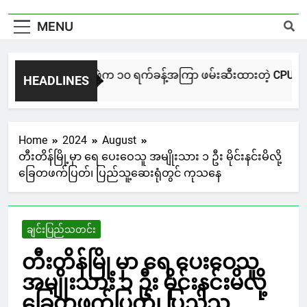
MENU
NUG မကွေးအဖွဲ့က ၁၀ ရက်ခန့်အကြာ ဖမ်းဆီးထားတဲ့ CPU / CPA တပ်ဖ
HEADLINES
9 Hours Ago
Home
2024
August
တီးတိန်မြို့မှာ ရေ ပေးဝေသူ အမျိုးသား ၁ ဦး မိုင်းနင်းမိလို့
ခြေတဖက်ပြတ်၊ ပြည်သူ့ဆေးရုံတွင် ကုသနေ
ချင်းပြည်သတင်း
တီးတိန်မြို့မှာ ရေ ပေးဝေသူ
အမျိုးသား ၁ ဦး မိုင်းနင်းမိလို့
ခြေတဖက်ပြတ်၊ ပြည်သူ့