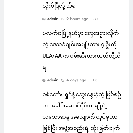
လိုက်ပြီလို့ သိရ
admin
9 hours ago
0
ပလက်ဝမြို့နယ်မှာ လှေအဌားလိုက်
တဲ့ ဒေသခံချင်းအမျိုးသား ၄ ဦးကို
ULA/AA က ဖမ်းဆီးထားတယ်လို့သိ
ရ
admin
4 days ago
0
စစ်ကော်မရှင်နဲ့ ဆွေးနွေးခဲ့တဲ့ ဖြစ်စဉ်
ဟာ ခေါင်းဆောင်ပိုင်းတချို့ရဲ့
သဘောဆန္ဒ အလျောက် လုပ်ခဲ့တာ
ဖြစ်ပြီး အဖွဲ့အစည်းရဲ့ ဆုံးဖြတ်ချက်