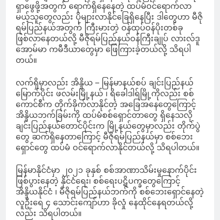
ရှာဖွေဖို့အတွက် ရောက်ရှိနေနေတဲ့ ထပ်မံဝင်ရောက်လာ
မယ့်သူတွေလည်း ပိုများလာနိုင်ခြေရှိနေပြီး ဒါတွေဟာ မီဇို
ရမ်ပြည်နယ်အတွက် ကြီးမားတဲ့ ဝန်ထုပ်ဝန်ပိုးတစ်ခု
ဖြစ်လာနေတယ်လို့ မီဇိုရမ်ပြည်နယ်ဝန်ကြီးချုပ် လားလ်ဒူ
အောမ်မာ ကမီဒီယာတွေမှာ ဖြေကြားခဲ့တယ်လို့ သိရပါ
တယ်။
လက်ရှိမှာလည်း အိန္ဒိယ – မြန်မာနယ်စပ် ချင်းပြည်နယ်
မြောက်ပိုင်း ဖလမ်းမြို့နယ် ၊ ရိခေါဒါရ်မြို့ကိုလည်း စစ်
ကောင်စီက တိုက်ခိုက်လာနိုင်တဲ့ အခြေအနေတွေကြောင့်
အိန္ဒိယဘက်ခြမ်းကို ထပ်မံစစ်ရှောင်တာတွေ ရှိနေသလို
ချင်းပြည်နယ်တောင်ပိုင်းက မြို့နယ်တွေမှာလည်း တိုက်ပွဲ
တွေ ဆက်ရှိနေတာကြောင့် မီဇိုရမ်ပြည်နယ်မှာ စစ်ဘေး
ရှောင်တွေ ထပ်မံ ဝင်ရောက်လာနိုင်တယ်လို့ သိရပါတယ်။
မြန်မာနိုင်ငံမှာ ၂၀၂၁ ခုနှစ် စစ်အာဏာသိမ်းမှုနောက်ပိုင်း
ဖြစ်ပွားနေတဲ့ နိုင်ငံရေး၊ စစ်ရေးပဋိပက္ခတွေကြောင့်
အိန္ဒိယနိုင်ငံ ၊ မီဇိုရမ်ပြည်နယ်ဘက်ကို စစ်ဘေးရှောင်နေတဲ့
လူဦးရေ ၄ သောင်းကျော်ဟာ ခိုလှုံ နေထိုင်နေရတယ်လို့
လည်း သိရပါတယ်။