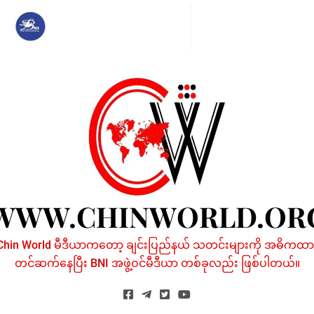
Skip
to
content
WWW.CHINWORLD.OR
Chin World မီဒီယာကတော့ ချင်းပြည်နယ် သတင်းများကို အဓိကထာ
တင်ဆက်နေပြီး BNI အဖွဲ့ဝင်မီဒီယာ တစ်ခုလည်း ဖြစ်ပါတယ်။