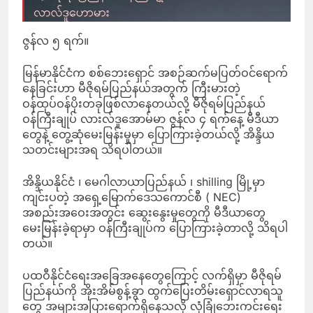
ဇွန်လ ၅ ရက်။
မြန်မာနိုင်ငံက စစ်ဘေးရှောင် အစဉ်ဆက်မပြတ်ဝင်ရောက်
နေခြင်းဟာ မီဇိုရမ်ပြည်နယ်အတွက် ကြီးမားတဲ့
ဝန်ထုပ်ဝန်ပိုးတခုဖြစ်လာနေတယ်လို့ မီဇိုရမ်ပြည်နယ်
ဝန်ကြီးချုပ် လားလ်ဒူအောမ်မာ ဇွန်လ ၄ ရက်နေ့ မီဒီယာ
တွေနဲ့ တွေ့ဆုံမေးမြန်းမှုမှာ ပြောကြားခဲ့တယ်လို့ အိန္ဒိယ
သတင်းများအရ သိရပါတယ်။
အိန္ဒိယနိုင်ငံ ၊ မေဂါလာယာပြည်နယ် ၊ shilling မြို့မှာ
ကျင်းပတဲ့ အရှေ့မြောက်ဒေသကောင်စီ ( NEC)
အစည်းအဝေးအတွင်း ဆွေးနွေးမှုတွေကို မီဒီယာတွေ
မေးမြန်းခဲ့ရာမှာ ဝန်ကြီးချုပ်က ပြောကြားခဲ့တာလို့ သိရပါ
တယ်။
ပထဝီနိုင်ငံရေးအခြေအနေတွေကြောင့် လက်ရှိမှာ မီဇိုရမ်
ပြည်နယ်ကို အိုးအိမ်စွန့်ခွာ ထွက်ပြေးတိမ်းရှောင်လာရသူ
တွေ အများအပြားရောက်ရှိနေသလို လုံခြုံဘေးကင်းရေး