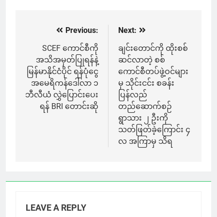
Previous:
Next:
Post
navigation
SCEF ကောင်စီကို
ချင်းတောင်ကို ထိုးစစ်
အသိအမှတ်ပြုရန်နဲ့
ဆင်လာတဲ့ စစ်
မြန်မာနိုင်ငံပိုင် ရန်ပုံငွေ
ကောင်စီတပ်ဖွဲ့ဝင်များ
အမေရိကန်ဒေါ်လာ ၁
မှ သိုင်းငင်း စခန်း
ဘီလီယံ လွှဲပြောင်းပေး
ပြန်လည်
ရန် BRI တောင်းဆို
တည်ဆောက်စဉ်
ရွာသား ၂ ဦးကို
သတ်ဖြတ်ခဲ့ကြောင်း ၄
လ အကြာမှ သိရ
LEAVE A REPLY