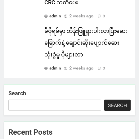
CRC သတိပေး
admin
2 weeks ago
0
မီဇိုရမ်မှာ ဘိန်းဖြူရှားပါးလာပြီးဆေး
ခြောက်နဲ့ ချောင်းဆိုးပျောက်ဆေး
သုံးစွဲမှု ပိုများလာ
admin
2 weeks ago
0
Search
SEARCH
Recent Posts