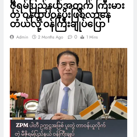
ဇိုရမ်ပြည်နယ်အတွက် ကြီးမား
တဲ့ ဝန်ထုပ်ဝန်ပိုးဖြစ်လာနေ
တယ်လို့ ဝန်ကြီးချုပ်ပြော
0
Admin
2 Months Ago
1 Mins