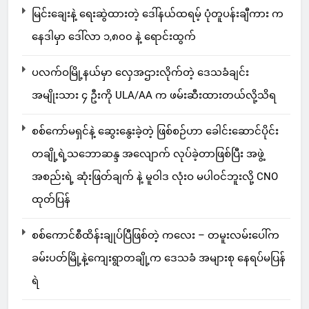
မြင်းချေးနဲ့ ရေးဆွဲထားတဲ့ ဒေါ်နယ်ထရမ့် ပုံတူပန်းချီကား က
နေဒါမှာ ဒေါ်လာ ၁,၈၀၀ နဲ့ ရောင်းထွက်
ပလက်ဝမြို့နယ်မှာ လှေအဌားလိုက်တဲ့ ဒေသခံချင်း
အမျိုးသား ၄ ဦးကို ULA/AA က ဖမ်းဆီးထားတယ်လို့သိရ
စစ်ကော်မရှင်နဲ့ ဆွေးနွေးခဲ့တဲ့ ဖြစ်စဉ်ဟာ ခေါင်းဆောင်ပိုင်း
တချို့ရဲ့သဘောဆန္ဒ အလျောက် လုပ်ခဲ့တာဖြစ်ပြီး အဖွဲ့
အစည်းရဲ့ ဆုံးဖြတ်ချက် နဲ့ မူဝါဒ လုံးဝ မပါဝင်ဘူးလို့ CNO
ထုတ်ပြန်
စစ်ကောင်စီထိန်းချုပ်ပြီဖြစ်တဲ့ ကလေး – တမူးလမ်းပေါ်က
ခမ်းပတ်မြို့နဲ့ကျေးရွာတချို့က ဒေသခံ အများစု နေရပ်မပြန်
ရဲ