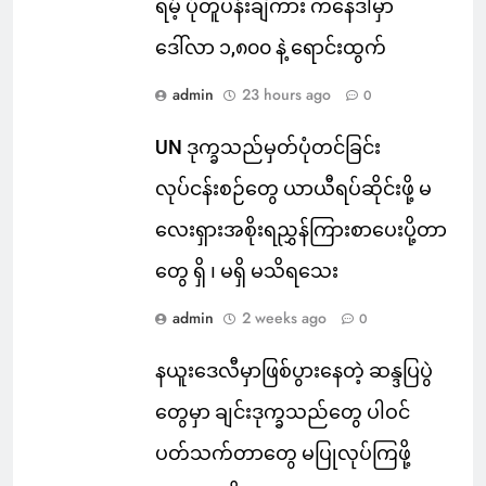
ရမ့် ပုံတူပန်းချီကား ကနေဒါမှာ
ဒေါ်လာ ၁,၈၀၀ နဲ့ ရောင်းထွက်
admin
23 hours ago
0
UN ဒုက္ခသည်မှတ်ပုံတင်ခြင်း
လုပ်ငန်းစဉ်တွေ ယာယီရပ်ဆိုင်းဖို့ မ
လေးရှားအစိုးရညွှန်ကြားစာပေးပို့တာ
တွေ ရှိ ၊ မရှိ မသိရသေး
admin
2 weeks ago
0
နယူးဒေလီမှာဖြစ်ပွားနေတဲ့ ဆန္ဒပြပွဲ
တွေမှာ ချင်းဒုက္ခသည်တွေ ပါဝင်
ပတ်သက်တာတွေ မပြုလုပ်ကြဖို့