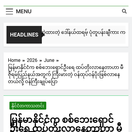
MENU
မြင်းချေးနဲ့ ရေးဆွဲထားတဲ့ ဒေါ်နယ်ထရမ့် ပုံတူပန်းချီကား ကနေဒါမ
HEADLINES
23 Hours Ago
Home
2026
June
မြန်မာနိုင်ငံက စစ်ဘေးရှောင်ဦးရေ ထပ်တိုးလာနေတာဟာ မီ
ဇိုရမ်ပြည်နယ်အတွက် ကြီးမားတဲ့ ဝန်ထုပ်ဝန်ပိုးဖြစ်လာနေ
တယ်လို့ ဝန်ကြီးချုပ်ပြော
နိုင်ငံတကာသတင်း
မြန်မာနိုင်ငံက စစ်ဘေးရှောင်
ဦးရေ ထပ်တိုးလာနေတာဟာ မီ