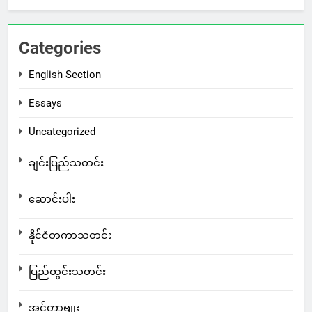
Categories
English Section
Essays
Uncategorized
ချင်းပြည်သတင်း
ဆောင်းပါး
နိုင်ငံတကာသတင်း
ပြည်တွင်းသတင်း
အင်တာဗျုး