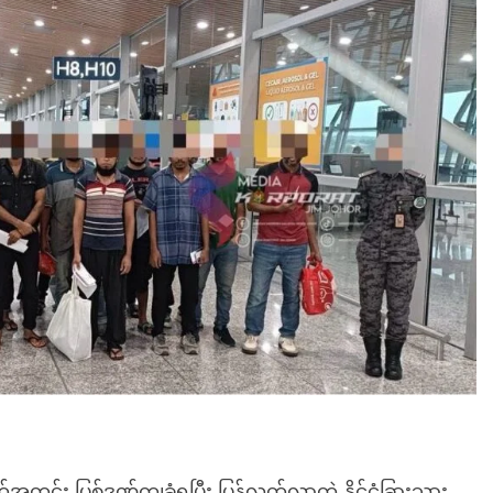
တ်အတွင်း ပြစ်ဒဏ်ကျခံရပြီး ပြန်လွတ်လာတဲ့ နိုင်ငံခြားသား