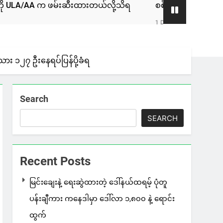
က ဖမ်းဆီးထားတယ်လို့သိရ
စစ်ကော်မရှင်နဲ့ ဆွေးနွေးခဲ့တဲ့ ဖ
1 Day Ago
ား ၁၂၇ ဦးနေရပ်ပြန်ပို့ခံရ
Search
SEARCH
Recent Posts
မြင်းချေးနဲ့ ရေးဆွဲထားတဲ့ ဒေါ်နယ်ထရမ့် ပုံတူ
ပန်းချီကား ကနေဒါမှာ ဒေါ်လာ ၁,၈၀၀ နဲ့ ရောင်း
ထွက်