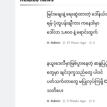
မြင်းချေးနဲ့ ရေးဆွဲထားတဲ့ ဒေါ်နယ
ရမ့် ပုံတူပန်းချီကား ကနေဒါမှာ
ဒေါ်လာ ၁,၈၀၀ နဲ့ ရောင်းထွက်
Admin
21 Hours Ago
0
နယူးဒေလီမှာဖြစ်ပွားနေတဲ့ ဆန္ဒပြပွ
တွေမှာ ချင်းဒုက္ခသည်တွေ ပါဝင်
ပတ်သက်တာတွေ မပြုလုပ်ကြဖို့ 
သတိပေး
Admin
2 Weeks Ago
0