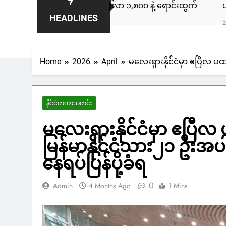
ချီကား ကနေဒါမှာ ဒေါ်လာ ၁,၈၀၀ နဲ့ ရောင်းထွက်
ပလက်ဝမြို့နယ
HEADLINES
21 Hours Ago
Home
2026
April
မလေးရှားနိုင်ငံမှာ ဧပြီလ ပ
နိုင်ငံတကာသတင်း
မလေးရှားနိုင်ငံမှာ ဧပြ
မြန်မာနိုင်ငံသား၂၁ ဦးအပ
နေရပ်ပြန်ပို့ခံရ
0
Admin
4 Months Ago
1 Mins