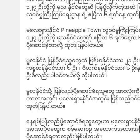
၁၂၇ ဦးတို့ကို မူလ နိုင်ငံတွေဆီ ပြန်ပို့လိုက်တဲ့အထဲ
လူဝင်မှုကြီးကြပ်ရေးဌာန ရဲ့ ဧပြီလ ၆ ရက်နေ့ ထ
မလေးရှားနိုင်ငံ Pineapple Town လူဝင်မှုကြီးကြ
၁၂၇ ဦးတို့ကို မူလနိုင်ငံတွေကို ဧပြီလ ၆ ရက်နေ့က
ပို့ဆောင်ခဲ့တာလို့ ထုတ်ပြန်ပါတယ်။
မူလနိုင်ငံ ပြန်ပို့ခံရသူတွေထဲ မြန်မာနိုင်ငံသား ၂၁ ဦး
ကစ္စတန်နိုင်ငံသား ၆ ဦး ၊ ဗီယက်နမ်နိုင်ငံသား ၆ ဦးနှင့
ဦးစီလည်း ပါဝင်တယ်လို့ ဆိုပါတယ်။
မူလနိုင်ငံသို့ ပြန်လည်ပို့ဆောင်ခံရသူတွေ အားလုံးက
ကာလအတွင်း မလေးရှားနိုင်ငံအတွင်း ပြန်လည်ဝင်ရေ
ထုတ်ပြန်ပါတယ်။
နေရပ်ပြန်လည်ပို့ဆောင်ခံရသူတွေဟာ မလေးရှားနိုင်င
အာဏာပိုင်တွေက စစ်ဆေးစဉ် အထောက်အထားအပြည့်အစုံ
ပို့ဆောင်ခံရတာလည်းဖြစ်ပါတယ်။