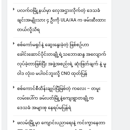
ပလက်ဝမြို့နယ်မှာ လှေအဌားလိုက်တဲ့ ဒေသခံ
ချင်းအမျိုးသား ၄ ဦးကို ULA/AA က ဖမ်းဆီးထား
တယ်လို့သိရ
စစ်ကော်မရှင်နဲ့ ဆွေးနွေးခဲ့တဲ့ ဖြစ်စဉ်ဟာ
ခေါင်းဆောင်ပိုင်းတချို့ရဲ့သဘောဆန္ဒ အလျောက်
လုပ်ခဲ့တာဖြစ်ပြီး အဖွဲ့အစည်းရဲ့ ဆုံးဖြတ်ချက် နဲ့ မူ
ဝါဒ လုံးဝ မပါဝင်ဘူးလို့ CNO ထုတ်ပြန်
စစ်ကောင်စီထိန်းချုပ်ပြီဖြစ်တဲ့ ကလေး – တမူး
လမ်းပေါ်က ခမ်းပတ်မြို့နဲ့ကျေးရွာတချို့က
ဒေသခံ အများစု နေရပ်မပြန်ရဲ
ဖလမ်းမြို့မှာ ကျောင်းပညာရေးနဲ့ ကင်းကွာနေတာ