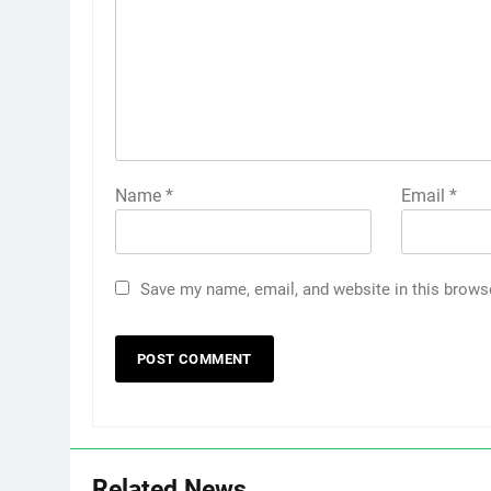
Name
*
Email
*
Save my name, email, and website in this brows
Related News