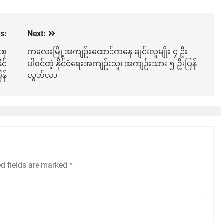
s:
Next:
းစု
ကလေးမြို့အကျဉ်းထောင်ကနေ ချင်းလူမျိုး ၄ ဦး
င်
ပါဝင်တဲ့ နိုင်ငံရေးအကျဉ်းသူ၊ အကျဉ်းသား ၅ ဦးပြန်
န်
လွတ်လာ
ed fields are marked
*