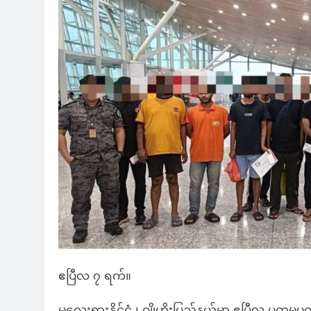
ဧပြီလ ၇ ရက်။
မလေးရှားနိုင်ငံ ၊ ဂျိုဟိုးပြည်နယ်မှာ ဧပြီလ ပထမပ