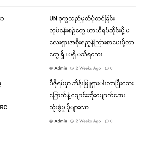
်ထ
UN ဒုက္ခသည်မှတ်ပုံတင်ခြင်း
လုပ်ငန်းစဉ်တွေ ယာယီရပ်ဆိုင်းဖို့ မ
လေးရှားအစိုးရညွှန်ကြားစာပေးပို့တာ
တွေ ရှိ ၊ မရှိ မသိရသေး
Admin
2 Weeks Ago
0
ဲ
မီဇိုရမ်မှာ ဘိန်းဖြူရှားပါးလာပြီးဆေး
ခြောက်နဲ့ ချောင်းဆိုးပျောက်ဆေး
CRC
သုံးစွဲမှု ပိုများလာ
Admin
2 Weeks Ago
0