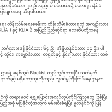
 မြန်မာနိုင်ငံသား ၂၁ ဦးလည်း ပါဝင်တယ်လို့ မလေးရှားနိုင်ငံ
ုတ်ပြန်ချက်အရ သိရပါတယ်။
ပ်ရေး ထိန်းသိမ်းရေးစခန်းက ထိန်းသိမ်းခံထားရတဲ့ အကျဉ်းသား
 KLIA 1 နှင့် KLIA 2 အပြည်ပြည်ဆိုင်ရာ လေဆိပ်တို့ကနေ
၊ ဘင်္ဂလားဒေရှ်နိုင်ငံသား ၆၄ ဦး၊ အိန္ဒိယနိုင်ငံသား ၁၄ ဦး၊ ပါ
် ထိုင်း၊ ကမ္ဘောဒီးယား၊ တရုတ်နှင့် နိုင်ဂျီးယား နိုင်ငံသား တစ်
ို ဌာနရဲ့ စနစ်တွင် Blackist ထည့်သွင်းထားပြီး သတ်မှတ်
ာက်ခွင့် မရှိတော့ဘူးလို့လည်း လူဝင်မှုကြီးကြပ်ရေးဌာနက
ံကို တရားမဝင် ရွှေ့ပြောင်းအလုပ်လုပ်ကိုင်ကြသူတွေ ဖြစ်ပြီး
 မပြနိုင်တဲ့အတွက် ဖမ်းဆီးခံရပြီး မူလနိုင်ငံကို ပြန်