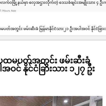
်မှာ လှေအဌားလိုက်တဲ့ ဒေသခံချင်းအမျိုးသား ၄ ဦးကို ULA/AA 
ထမပတ်အတွင်း ဖမ်းဆီးခံ မြန်မာနိုင်ငံသား၂၁ ဦးအပါအဝင် နိုင်ငံခြားသ
ီလ ပထမပတ်အတွင်း ဖမ်းဆီးခံ
ါအဝင် နိုင်ငံခြားသား ၁၂၇ ဦး