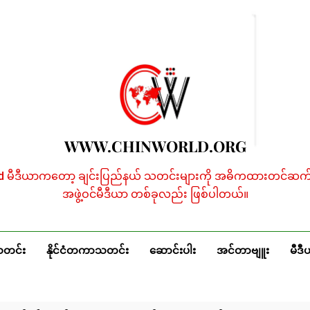
WWW.CHINWORLD.ORG
ld မီဒီယာကတော့ ချင်းပြည်နယ် သတင်းများကို အဓိကထားတင်ဆက်န
အဖွဲ့ဝင်မီဒီယာ တစ်ခုလည်း ဖြစ်ပါတယ်။
သတင်း
နိုင်ငံတကာသတင်း
ဆောင်းပါး
အင်တာဗျူး
မီဒီ