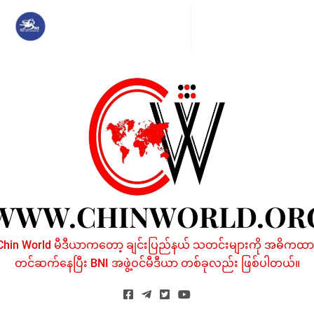
Skip
to
content
WWW.CHINWORLD.OR
Chin World မီဒီယာကတော့ ချင်းပြည်နယ် သတင်းများကို အဓိကထာ
တင်ဆက်နေပြီး BNI အဖွဲ့ဝင်မီဒီယာ တစ်ခုလည်း ဖြစ်ပါတယ်။