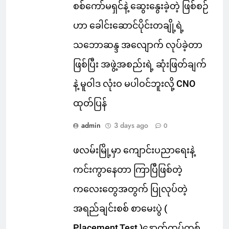
စစ်ကော်မရှင်နဲ့ ဆွေးနွေးခဲ့တဲ့ ဖြစ်စဉ်
ဟာ ခေါင်းဆောင်ပိုင်းတချို့ရဲ့
သဘောဆန္ဒ အလျောက် လုပ်ခဲ့တာ
ဖြစ်ပြီး အဖွဲ့အစည်းရဲ့ ဆုံးဖြတ်ချက်
နဲ့ မူဝါဒ လုံးဝ မပါဝင်ဘူးလို့ CNO
ထုတ်ပြန်
admin
3 days ago
0
ဖလမ်းမြို့မှာ ကျောင်းပညာရေးနဲ့
ကင်းကွာနေတာ ကြာပြီဖြစ်တဲ့
ကလေးတွေအတွက် ပြုလုပ်တဲ့
အရည်ချင်းစစ် စာမေးပွဲ (
Placement Test )နောက်ထပ်တစ်