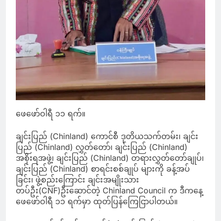
ဖေဖော်ဝါရီ ၁၁ ရက်။
ချင်းပြည် (Chinland) ကောင်စီ ဒုတိယသက်တမ်း၊ ချင်း
ပြည် (Chinland) လွှတ်တော်၊ ချင်းပြည် (Chinland)
အစိုးရအဖွဲ့၊ ချင်းပြည် (Chinland) တရားလွှတ်တော်ချုပ်၊
ချင်းပြည် (Chinland) စာရင်းစစ်ချုပ် များကို ခန့်အပ်
ခြင်း၊ ဖွဲ့စည်းကြောင်း ချင်းအမျိုးသား
တပ်ဦး(CNF)ဦးဆောင်တဲ့ Chinland Council က ဒီကနေ့
ဖေဖော်ဝါရီ ၁၁ ရက်မှာ ထုတ်ပြန်ကြေငြာပါတယ်။