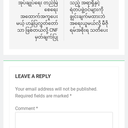
အုပ်ချုပ်ရေး တည်မြဲ
သည့် အရာရှိနှင့်
စေရေး
ရဲတပ်ဖွဲ့ဝင်များကို
အထောက်အကူပေး
ချွင်းချက်မထားဘဲ
မယ့် ဟန်ပြလွှတ်တော်
အရေးယူမယ်လို့ မီဇို
သာ ဖြစ်တယ်လို့ CNF
ရမ်အစိုးရ သတိပေး
မှတ်ချက်ပြု
LEAVE A REPLY
Your email address will not be published.
Required fields are marked
*
Comment
*