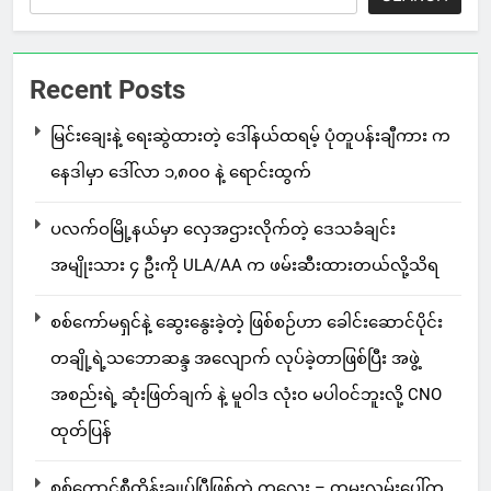
Recent Posts
မြင်းချေးနဲ့ ရေးဆွဲထားတဲ့ ဒေါ်နယ်ထရမ့် ပုံတူပန်းချီကား က
နေဒါမှာ ဒေါ်လာ ၁,၈၀၀ နဲ့ ရောင်းထွက်
ပလက်ဝမြို့နယ်မှာ လှေအဌားလိုက်တဲ့ ဒေသခံချင်း
အမျိုးသား ၄ ဦးကို ULA/AA က ဖမ်းဆီးထားတယ်လို့သိရ
စစ်ကော်မရှင်နဲ့ ဆွေးနွေးခဲ့တဲ့ ဖြစ်စဉ်ဟာ ခေါင်းဆောင်ပိုင်း
တချို့ရဲ့သဘောဆန္ဒ အလျောက် လုပ်ခဲ့တာဖြစ်ပြီး အဖွဲ့
အစည်းရဲ့ ဆုံးဖြတ်ချက် နဲ့ မူဝါဒ လုံးဝ မပါဝင်ဘူးလို့ CNO
ထုတ်ပြန်
စစ်ကောင်စီထိန်းချုပ်ပြီဖြစ်တဲ့ ကလေး – တမူးလမ်းပေါ်က