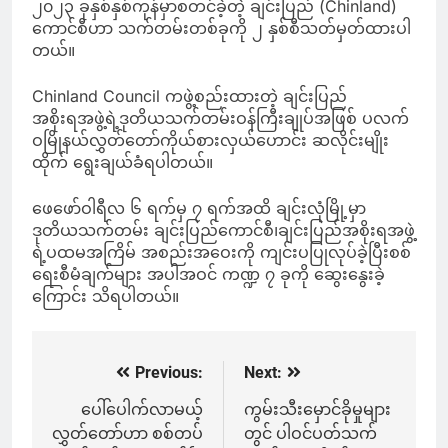
၂၀၂၃ ခုနှစ်နှစ်ကုန်မှာစတင်ခဲ့တဲ့ ချင်းပြည် (Chinland)
ကောင်စီဟာ သက်တမ်းတစ်ခုကို ၂ နှစ်စီသတ်မှတ်ထားပါ
တယ်။
Chinland Council ကဖွဲ့စည်းထားတဲ့ ချင်းပြည်
အစိုးရအဖွဲ့ရဲ့ဒုတိယသက်တမ်းဝန်ကြီးချုပ်အဖြစ် ပလက်
ဝမြိုနယ်လွှတ်တော်ကိုယ်စားလှယ်ဟောင်း ဆလိုင်းမျိုး
ထိုက် ရွေးချယ်ခံရပါတယ်။
ဖေဖော်ဝါရီလ ၆ ရက်မှ ၇ ရက်အထိ ချင်းလုံမြို့မှာ
ဒုတိယသက်တမ်း ချင်းပြည်ကောင်စီ၊ချင်းပြည်အစိုးရအဖွဲ့
ရဲ့ပထမအကြိမ် အစည်းအဝေးကို ကျင်းပပြုလုပ်ခဲ့ပြီးစစ်
ရေးစီမံချက်များ အပါအဝင် ကဏ္ဍ ၇ ခုကို ဆွေးနွေးခဲ့
ကြောင်း သိရပါတယ်။
Previous:
Next:
Post
navigation
ပေါ်ပေါက်လာမယ့်
ကွမ်းသီးမှောင်ခိုမှုများ
လွှတ်တော်ဟာ စစ်တပ်
တွင် ပါဝင်ပတ်သက်