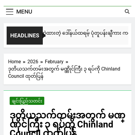
MENU
မြင်းချေးနဲ့ ရေးဆွဲထားတဲ့ ဒေါ်နယ်ထရမ့် ပုံတူပန်းချီကား ကနေဒါမ
HEADLINES
2 Days Ago
Home
2026
February
ဒုတိယသက်တမ်းအတွက် မဏ္ဏိုင်ကြီး ၃ ရပ်ကို Chinland
Council ထုတ်ပြန်
ချင်းပြည်သတင်း
ဒုတိယသက်တမ်းအတွက် မဏ္
ဏိုင်ကြီး ၃ ရပ်ကို Chinland
Council ထုတ်ပြန်