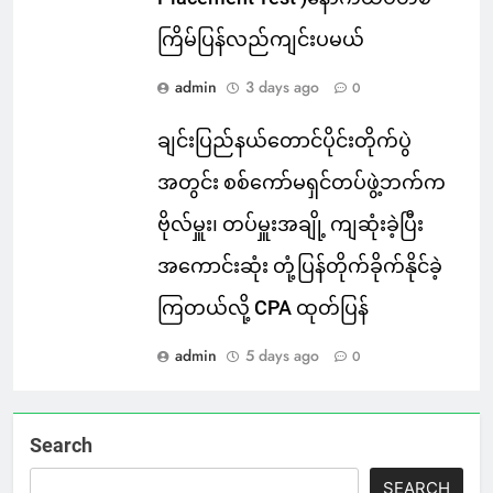
ကြိမ်ပြန်လည်ကျင်းပမယ်
admin
3 days ago
0
ချင်းပြည်နယ်တောင်ပိုင်းတိုက်ပွဲ
အတွင်း စစ်ကော်မရှင်တပ်ဖွဲ့ဘက်က
ဗိုလ်မှူး၊ တပ်မှူးအချို့ ကျဆုံးခဲ့ပြီး
အကောင်းဆုံး တုံ့ပြန်တိုက်ခိုက်နိုင်ခဲ့
ကြတယ်လို့ CPA ထုတ်ပြန်
admin
5 days ago
0
Search
SEARCH