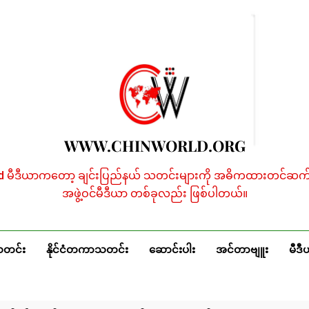
WWW.CHINWORLD.ORG
ld မီဒီယာကတော့ ချင်းပြည်နယ် သတင်းများကို အဓိကထားတင်ဆက်န
အဖွဲ့ဝင်မီဒီယာ တစ်ခုလည်း ဖြစ်ပါတယ်။
သတင်း
နိုင်ငံတကာသတင်း
ဆောင်းပါး
အင်တာဗျူး
မီဒီ