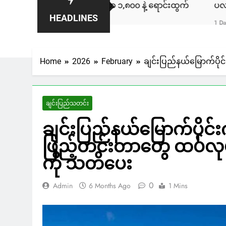
ီကား ကနေဒါမှာ ဒေါ်လာ ၁,၈၀၀ နဲ့ ရောင်းထွက်
ပလက်ဝမြို့နယ်
HEADLINES
1 Day Ago
Home
2026
February
ချင်းပြည်နယ်မြောက်ပို
ချင်းပြည်သတင်း
ချင်းပြည်နယ်မြောက်ပိုင်
ဖြည့်တင်းတာတွေ ထပ်လုပ
ကို သတိပေး
0
Admin
6 Months Ago
1 Mins