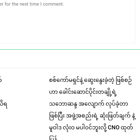
er for the next time I comment.
်
စစ်ကော်မရှင်နဲ့ ဆွေးနွေးခဲ့တဲ့ ဖြစ်စဉ်
ဟာ ခေါင်းဆောင်ပိုင်းတချို့ရဲ့
သိရ
သဘောဆန္ဒ အလျောက် လုပ်ခဲ့တာ
ဖြစ်ပြီး အဖွဲ့အစည်းရဲ့ ဆုံးဖြတ်ချက် နဲ့
မူဝါဒ လုံးဝ မပါဝင်ဘူးလို့ CNO ထုတ်
ပြန်