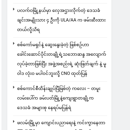
ပလက်ဝမြို့နယ်မှာ လှေအဌားလိုက်တဲ့ ဒေသခံ
ချင်းအမျိုးသား ၄ ဦးကို ULA/AA က ဖမ်းဆီးထား
တယ်လို့သိရ
စစ်ကော်မရှင်နဲ့ ဆွေးနွေးခဲ့တဲ့ ဖြစ်စဉ်ဟာ
ခေါင်းဆောင်ပိုင်းတချို့ရဲ့သဘောဆန္ဒ အလျောက်
လုပ်ခဲ့တာဖြစ်ပြီး အဖွဲ့အစည်းရဲ့ ဆုံးဖြတ်ချက် နဲ့ မူ
ဝါဒ လုံးဝ မပါဝင်ဘူးလို့ CNO ထုတ်ပြန်
စစ်ကောင်စီထိန်းချုပ်ပြီဖြစ်တဲ့ ကလေး – တမူး
လမ်းပေါ်က ခမ်းပတ်မြို့နဲ့ကျေးရွာတချို့က
ဒေသခံ အများစု နေရပ်မပြန်ရဲ
ဖလမ်းမြို့မှာ ကျောင်းပညာရေးနဲ့ ကင်းကွာနေတာ