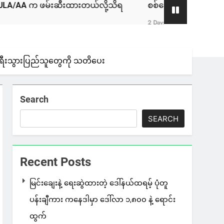
ဖမ်းဆီးထားတယ်လို့သိရ
စစ်ကော်မရှင်နဲ့ ဆွေးနွေးခဲ့တဲ့ ဖြစ
2 Days Ago
 ခရီးသွားပြည်သူတွေကို သတိပေး
Search
SEARCH
Recent Posts
မြင်းချေးနဲ့ ရေးဆွဲထားတဲ့ ဒေါ်နယ်ထရမ့် ပုံတူ
ပန်းချီကား ကနေဒါမှာ ဒေါ်လာ ၁,၈၀၀ နဲ့ ရောင်း
ထွက်