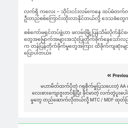
လက်ရှိ ကလေး – သိုင်းငင်းလမ်းကနေ ထပ်မံတက်လာ
ဦးတည်စစ်ကြောင်းထိုးလာနိုင်တယ်လို့ ဒေသခံတွေ
စစ်ကော်မရှင်တပ်ဖွဲ့ဟာ ဖလမ်းမြို့ပြန်သိမ်းပိုက်နိ
တွေအမြောက်အများအသုံးပြုတိုက်ခိုက်နေသော်လည်း
က တန်ပြန်တိုက်ခိုက်မှုတွေအကြား ထိခိုက်ကျဆုံ
ပြောပါတယ်။
Previou
Post
navigation
မဟာမိတ်ထက်ပိုတဲ့ ဂရုစိုက်မှုပြသပေးတဲ့ AA က
လေးစားကျေးဇူးတင်ရှိပြီး ခိုင်မာတဲ့ လက်တွဲပူးပေါင
မှုတွေ တည်ဆောက်လိုတယ်လို့ MTC / MDF ထုတ်ပြ