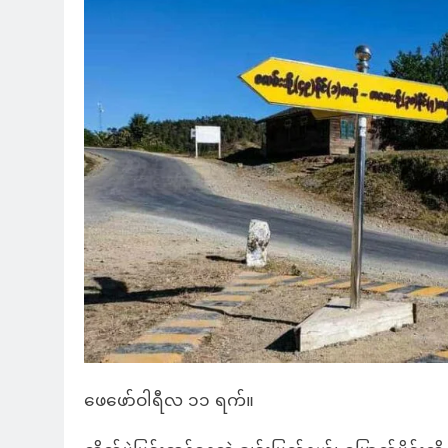
ဖေဖော်ဝါရီလ ၁၁ ရက်။