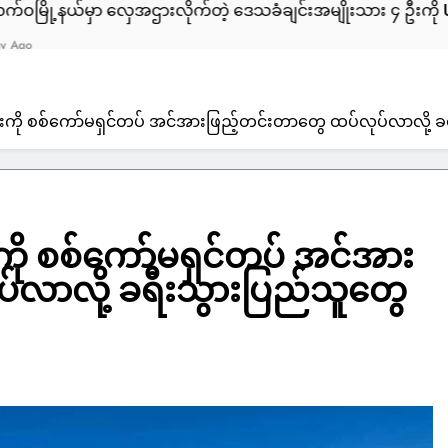
မှာ လှေအဌားလိုက်တဲ့ ဒေသခံချင်းအမျိုးသား ၄ ဦးကို ULA/AA က 
င်းကို စစ်ကော်မရှင်တပ် အင်အားဖြည့်တင်းတာတွေ ထပ်လုပ်လာလို့
းကို စစ်ကော်မရှင်တပ် အင်အား
်လာလို့ ခရီးသွားပြည်သူတွေ