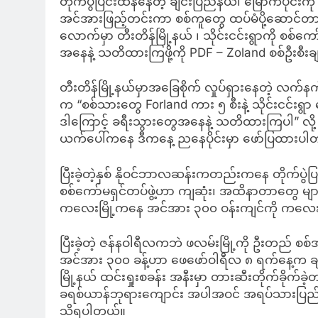
တိုက်ပွဲပြင်းထန်နေတဲ့ ချင်းပြည်နယ်၊ မြောက်ပိုင်း
အင်အားဖြည့်တင်းကာ စစ်ကူတွေ ထပ်မံပို့ဆောင်တာ
လောက်မှာ တီးတိန်မြို့နယ် ၊ သိုင်းငင်းရွာကို စစ်
အနေနဲ့ သတိထားကြဖို့ကို PDF – Zoland စစ်ဦးစ
တီးတိန်မြို့နယ်မှာအခြေစိုက် လှုပ်ရှားနေတဲ့ လက်နက်
က “စစ်သားတွေ Forland ကား ၅ စီးနဲ့ သိုင်းငင်
ဒါကြောင့် ခရီးသွားတွေအနေနဲ့ သတိထားကြပါ” လို့ ၎င
ယက်ပေါ်ကနေ ဒီကနေ့ ညနေပိုင်းမှာ ဖော်ပြထားပါ
ပြီးခဲ့တဲ့နှစ် နိုဝင်ဘာလဆန်းကတည်းကနေ တိုက်ပွဲပြ
စစ်ကော်မရှင်တပ်ဖွဲ့ဟာ ကျဆုံး၊ အထိနာတာတွေ များ
ကလေးမြို့ကနေ အင်အား ၃၀၀ ဝန်းကျင်ကို ကလေး – 
ပြီးခဲ့တဲ့ ဇန်နဝါရီလကဘဲ ဖလမ်းမြို့ကို ဦးတည် စစ်
အင်အား ၃၀၀ ခန့်ဟာ ဖေဖော်ဝါရီလ ၈ ရက်နေ့က ချင
မြို့နယ် ထင်းရှုးစခန်း အနီးမှာ တားဆီးတိုက်ခိုက်
ခရစ်ယာန်ဘုရားကျောင်း အပါအဝင် အရပ်သားပြည်သူနေ
သိရပါတယ်။