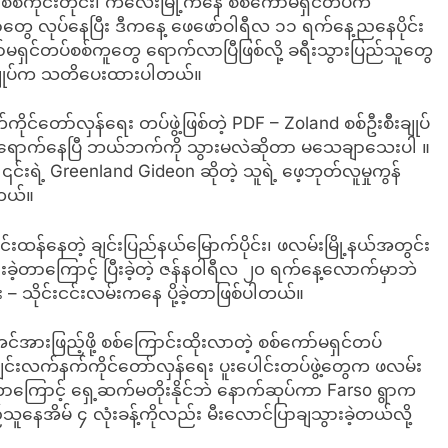
ကို စစ်ကိုင်းတိုင်း၊ ကလေးမြို့ကနေ စစ်ကော်မရှင်တပ်က
တွေ လုပ်နေပြီး ဒီကနေ့ ဖေဖော်ဝါရီလ ၁၁ ရက်နေ့ညနေပိုင်း
ကော်မရှင်တပ်စစ်ကူတွေ ရောက်လာပြီဖြစ်လို့ ခရီးသွားပြည်သူတွေ
ီးချုပ်က သတိပေးထားပါတယ်။
ကိုင်တော်လှန်ရေး တပ်ဖွဲ့ဖြစ်တဲ့ PDF – Zoland စစ်ဦးစီးချုပ်
းရွာ ရောက်နေပြီ ဘယ်ဘက်ကို သွားမလဲဆိုတာ မသေချာသေးပါ ။
်းရဲ့ Greenland Gideon ဆိုတဲ့ သူရဲ့ ဖေ့ဘုတ်လူမှုကွန်
တယ်။
င်းထန်နေတဲ့ ချင်းပြည်နယ်မြောက်ပိုင်း၊ ဖလမ်းမြို့နယ်အတွင်း
ခဲ့တာကြောင့် ပြီးခဲ့တဲ့ ဇန်နဝါရီလ ၂၀ ရက်နေ့လောက်မှာဘဲ
သိုင်းငင်းလမ်းကနေ ပို့ခဲ့တာဖြစ်ပါတယ်။
အင်အားဖြည့်ဖို့ စစ်ကြောင်းထိုးလာတဲ့ စစ်ကော်မရှင်တပ်
်းလက်နက်ကိုင်တော်လှန်ရေး ပူးပေါင်းတပ်ဖွဲ့တွေက ဖလမ်း
ခဲ့တာကြောင့် ရှေ့ဆက်မတိုးနိုင်ဘဲ နောက်ဆုပ်ကာ Farso ရွာက
အိမ် ၄ လုံးခန့်ကိုလည်း မီးလောင်ပြာချသွားခဲ့တယ်လို့