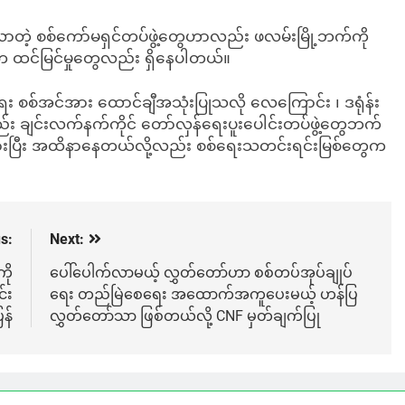
တဲ့ စစ်ကော်မရှင်တပ်ဖွဲ့တွေဟာလည်း ဖလမ်းမြို့ဘက်ကို
က ထင်မြင်မှုတွေလည်း ရှိနေပါတယ်။
ုင်ရေး စစ်အင်အား ထောင်ချီအသုံးပြုသလို လေကြောင်း ၊ ဒရုံန်း
 ချင်းလက်နက်ကိုင် တော်လှန်ရေးပူးပေါင်းတပ်ဖွဲ့တွေဘက်
းများပြီး အထိနာနေတယ်လို့လည်း စစ်ရေးသတင်းရင်းမြစ်တွေက
s:
Next:
ို
ပေါ်ပေါက်လာမယ့် လွှတ်တော်ဟာ စစ်တပ်အုပ်ချုပ်
်း
ရေး တည်မြဲစေရေး အထောက်အကူပေးမယ့် ဟန်ပြ
န်
လွှတ်တော်သာ ဖြစ်တယ်လို့ CNF မှတ်ချက်ပြု