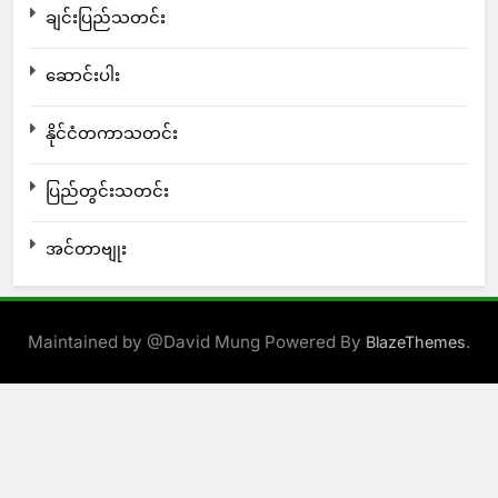
ချင်းပြည်သတင်း
ဆောင်းပါး
နိုင်ငံတကာသတင်း
ပြည်တွင်းသတင်း
အင်တာဗျုး
Maintained by @David Mung Powered By
.
BlazeThemes