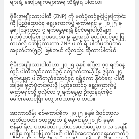
များရဲ့ ဖော်ပြချက်များအရ သိရှိခဲ့ရ ပါတယ်။
ဇိုမီးအမျိုးသားပါတီ (ZNP) ကို မှတ်ပုံတင်ခွင့်ပြုကြောင်း
ကို ပြည်ထောင်စု ရွေးကောက်ပွဲ ကော်မရှင် မှ ၂ဝ၂၅ ခု
နှစ်၊ ဩဂုတ်လ ၇ ရက်နေ့မှစ၍ နိုင်ငံရေးပါတီများ
မှတ်ပုံတင်ခြင်း ဥပဒေပုဒ်မ ၉ နှင့်အညီ မှတ်ပုံတင်ခွင့် ပြု
တယ်လို့ ဖော်ပြထားကာ ZNP ပါတီ ရဲ့ ပါတီမှတ်ပုံတင်
အမှတ်ဟာ(၅၉) ဖြစ်တယ် လို့လည်း ဆိုထားပါတယ်။
ဇိုမီးအမျိုးသားပါတီဟာ ၂၀၂၅ ခုနှစ် ဧပြီလ ၃၀ ရက်နေ့
တွင် ပါတီတည်ထောင်ခွင့် လျှောက်ထားခဲ့ပြီး ဇွန်လ ၂၄
ရက်နေ့မှာ ပါတီတည်ထောင်ခွင့် ရရှိခဲ့ကာ နိုင်ငံရေး ပါတီ
အဖြစ် မှတ်ပုံတင်ပေးဖို့ ပြည်ထောင်စု ရွေးကောက်ပွဲ
ကော်မရှင်သို့ ဇူလိုင်လ ၃ ရက်နေ့မှာ ဦးထန်ရှင်းခိုင်
ခေါင်းဆောင်ပြီး လျှောက်ထားခဲ့ ပါတယ်။
အာဏာသိမ်း စစ်ကောင်စီက ၂၀၂၅ ခုနှစ် ဒီဇင်ဘာလ
တတိယပတ်၊ စတုတ္ထပတ် နဲ့ နောက်နှစ်၂၀၂၆ ခုနှစ်၊
ဇန်နဝါရီလ ပထမပတ်၊ ဒုတိယအပတ်တွေမှာ ၁ လ အချိန်
ယူပြီး ကျင်းပပြုလုပ်မယ့် ပါတီစုံအထွေထွေရွေးကောက်ပွဲ