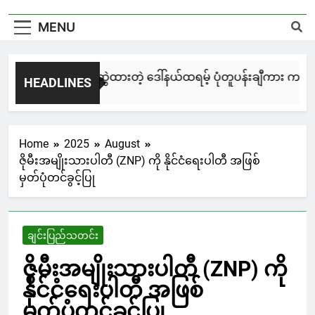
MENU
မြင်းချေးနဲ့ ရေးဆွဲထားတဲ့ ဒေါ်နယ်ထရမ့် ပုံတူပန်းချီကား ကနေဒါ
HEADLINES
2 Days Ago
Home
2025
August
ဇိုမီးအမျိုးသားပါတီ (ZNP) ကို နိုင်ငံရေးပါတီ အဖြစ်
မှတ်ပုံတင်ခွင့်ပြု
ချင်းပြည်သတင်း
ဇိုမီးအမျိုးသားပါတီ (ZNP) ကို
နိုင်ငံရေးပါတီ အဖြစ်
မှတ်ပုံတင်ခွင့်ပြု