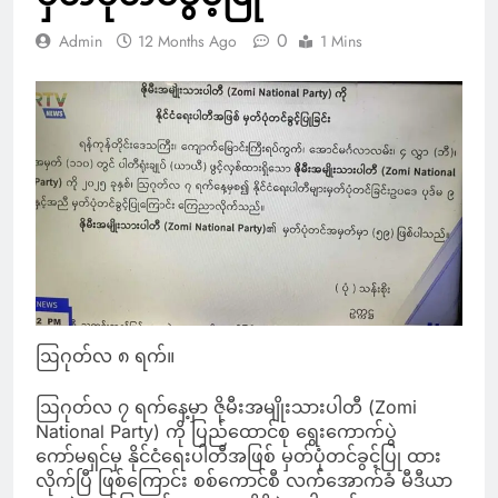
0
Admin
12 Months Ago
1 Mins
ဩဂုတ်လ ၈ ရက်။
ဩဂုတ်လ ၇ ရက်နေ့မှာ ဇိုမီးအမျိုးသားပါတီ (Zomi
National Party) ကို ပြည်ထောင်စု ရွေးကောက်ပွဲ
ကော်မရှင်မှ နိုင်ငံရေးပါတီအဖြစ် မှတ်ပုံတင်ခွင့်ပြု ထား
လိုက်ပြီ ဖြစ်ကြောင်း စစ်ကောင်စီ လက်အောက်ခံ မီဒီယာ