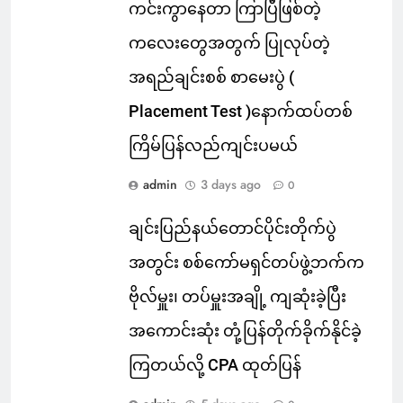
ကင်းကွာနေတာ ကြာပြီဖြစ်တဲ့
ကလေးတွေအတွက် ပြုလုပ်တဲ့
အရည်ချင်းစစ် စာမေးပွဲ (
Placement Test )နောက်ထပ်တစ်
ကြိမ်ပြန်လည်ကျင်းပမယ်
admin
3 days ago
0
ချင်းပြည်နယ်တောင်ပိုင်းတိုက်ပွဲ
အတွင်း စစ်ကော်မရှင်တပ်ဖွဲ့ဘက်က
ဗိုလ်မှူး၊ တပ်မှူးအချို့ ကျဆုံးခဲ့ပြီး
အကောင်းဆုံး တုံ့ပြန်တိုက်ခိုက်နိုင်ခဲ့
ကြတယ်လို့ CPA ထုတ်ပြန်