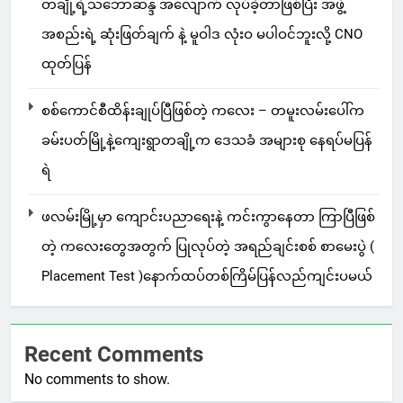
တချို့ရဲ့သဘောဆန္ဒ အလျောက် လုပ်ခဲ့တာဖြစ်ပြီး အဖွဲ့
အစည်းရဲ့ ဆုံးဖြတ်ချက် နဲ့ မူဝါဒ လုံးဝ မပါဝင်ဘူးလို့ CNO
ထုတ်ပြန်
စစ်ကောင်စီထိန်းချုပ်ပြီဖြစ်တဲ့ ကလေး – တမူးလမ်းပေါ်က
ခမ်းပတ်မြို့နဲ့ကျေးရွာတချို့က ဒေသခံ အများစု နေရပ်မပြန်
ရဲ
ဖလမ်းမြို့မှာ ကျောင်းပညာရေးနဲ့ ကင်းကွာနေတာ ကြာပြီဖြစ်
တဲ့ ကလေးတွေအတွက် ပြုလုပ်တဲ့ အရည်ချင်းစစ် စာမေးပွဲ (
Placement Test )နောက်ထပ်တစ်ကြိမ်ပြန်လည်ကျင်းပမယ်
Recent Comments
No comments to show.