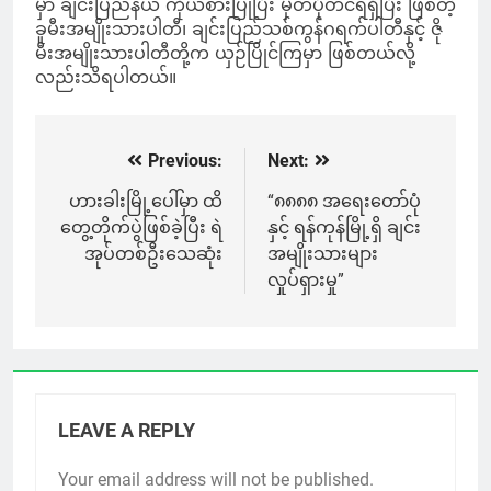
မှာ ချင်းပြည်နယ် ကိုယ်စားပြုပြီး မှတ်ပုံတင်ရရှိပြီး ဖြစ်တဲ့
ခူမီးအမျိုးသားပါတီ၊ ချင်းပြည်သစ်ကွန်ဂရက်ပါတီနှင့် ဇို
မီးအမျိုးသားပါတီတို့က ယှဉ်ပြိုင်ကြမှာ ဖြစ်တယ်လို့
လည်းသိရပါတယ်။
Previous:
Next:
Post
navigation
ဟားခါးမြို့ပေါ်မှာ ထိ
“၈၈၈၈ အရေးတော်ပုံ
တွေ့တိုက်ပွဲဖြစ်ခဲ့ပြီး ရဲ
နှင့် ရန်ကုန်မြို့ရှိ ချင်း
အုပ်တစ်ဦးသေဆုံး
အမျိုးသားများ
လှုပ်ရှားမှု”
LEAVE A REPLY
Your email address will not be published.