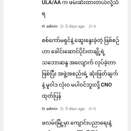
ULA/AA က ဖမ်းဆီးထားတယ်လို့သိ
ရ
admin
2 days ago
0
စစ်ကော်မရှင်နဲ့ ဆွေးနွေးခဲ့တဲ့ ဖြစ်စဉ်
ဟာ ခေါင်းဆောင်ပိုင်းတချို့ရဲ့
သဘောဆန္ဒ အလျောက် လုပ်ခဲ့တာ
ဖြစ်ပြီး အဖွဲ့အစည်းရဲ့ ဆုံးဖြတ်ချက်
နဲ့ မူဝါဒ လုံးဝ မပါဝင်ဘူးလို့ CNO
ထုတ်ပြန်
admin
2 days ago
0
ဖလမ်းမြို့မှာ ကျောင်းပညာရေးနဲ့