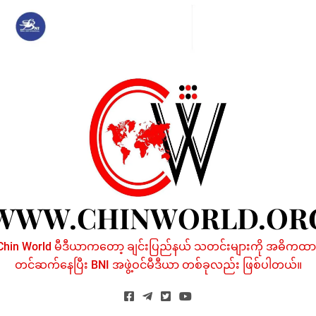
Skip
to
content
WWW.CHINWORLD.OR
Chin World မီဒီယာကတော့ ချင်းပြည်နယ် သတင်းများကို အဓိကထာ
တင်ဆက်နေပြီး BNI အဖွဲ့ဝင်မီဒီယာ တစ်ခုလည်း ဖြစ်ပါတယ်။