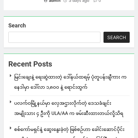
admin
5 days ago
0
Search
SEARCH
Recent Posts
မြင်းချေးနဲ့ ရေးဆွဲထားတဲ့ ဒေါ်နယ်ထရမ့် ပုံတူပန်းချီကား က
နေဒါမှာ ဒေါ်လာ ၁,၈၀၀ နဲ့ ရောင်းထွက်
ပလက်ဝမြို့နယ်မှာ လှေအဌားလိုက်တဲ့ ဒေသခံချင်း
အမျိုးသား ၄ ဦးကို ULA/AA က ဖမ်းဆီးထားတယ်လို့သိရ
စစ်ကော်မရှင်နဲ့ ဆွေးနွေးခဲ့တဲ့ ဖြစ်စဉ်ဟာ ခေါင်းဆောင်ပိုင်း