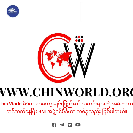
Skip
to
content
WWW.CHINWORLD.OR
Chin World မီဒီယာကတော့ ချင်းပြည်နယ် သတင်းများကို အဓိကထာ
တင်ဆက်နေပြီး BNI အဖွဲ့ဝင်မီဒီယာ တစ်ခုလည်း ဖြစ်ပါတယ်။