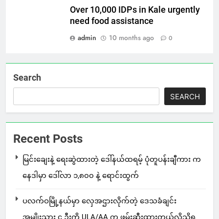
Over 10,000 IDPs in Kale urgently
need food assistance
admin
10 months ago
0
Search
SEARCH
Recent Posts
မြင်းချေးနဲ့ ရေးဆွဲထားတဲ့ ဒေါ်နယ်ထရမ့် ပုံတူပန်းချီကား က
နေဒါမှာ ဒေါ်လာ ၁,၈၀၀ နဲ့ ရောင်းထွက်
ပလက်ဝမြို့နယ်မှာ လှေအဌားလိုက်တဲ့ ဒေသခံချင်း
အမျိုးသား ၄ ဦးကို ULA/AA က ဖမ်းဆီးထားတယ်လို့သိရ