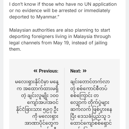
I don’t know if those who have no UN application
or no evidence will be arrested or immediately
deported to Myanmar.”
Malaysian authorities are also planning to start
deporting foreigners living in Malaysia through
legal channels from May 19, instead of jailing
them.
Previous:
Next:
Post
navigation
မလေးရှားနိုင်ငံမှာ မနေ့
ချင်းတောင်တက်လာ
က အထောက်ထားမရှိ
တဲ့ စစ်ကောင်စီတပ်
တဲ့ ချင်းလူမျိုး ၁၀၀
စစ်ကြောင်း တ
ကျော်အပါအဝင်
လျှောက် တိုက်ပွဲများ
နိုင်ငံခြားသား ၅၉၇ ဦး
ဆက်လက် ဖြစ်ပွားနေ
ကို မလေးရှား
ပြီး ဒေသခံပြည်သူ ၁
အာဏာပိုင်တွေက
ထောင်ကျော်စစ်ရှောင်