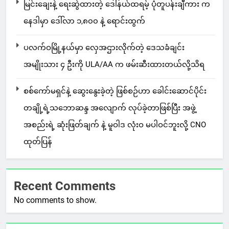
မြင်းချေးနဲ့ ရေးဆွဲထားတဲ့ ဒေါ်နယ်ထရမ့် ပုံတူပန်းချီကား က
နေဒါမှာ ဒေါ်လာ ၁,၈၀၀ နဲ့ ရောင်းထွက်
ပလက်ဝမြို့နယ်မှာ လှေအဌားလိုက်တဲ့ ဒေသခံချင်း
အမျိုးသား ၄ ဦးကို ULA/AA က ဖမ်းဆီးထားတယ်လို့သိရ
စစ်ကော်မရှင်နဲ့ ဆွေးနွေးခဲ့တဲ့ ဖြစ်စဉ်ဟာ ခေါင်းဆောင်ပိုင်း
တချို့ရဲ့သဘောဆန္ဒ အလျောက် လုပ်ခဲ့တာဖြစ်ပြီး အဖွဲ့
အစည်းရဲ့ ဆုံးဖြတ်ချက် နဲ့ မူဝါဒ လုံးဝ မပါဝင်ဘူးလို့ CNO
ထုတ်ပြန်
Recent Comments
No comments to show.