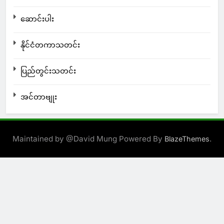
ဆောင်းပါး
နိုင်ငံတကာသတင်း
ပြည်တွင်းသတင်း
အင်တာဗျုး
Maintained by @David Mung Powered By
.
BlazeThemes