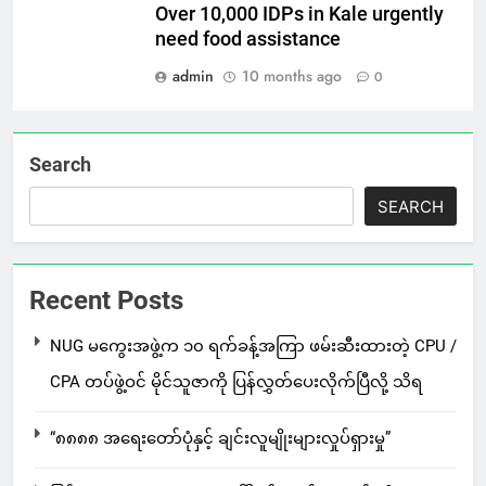
Over 10,000 IDPs in Kale urgently
need food assistance
admin
10 months ago
0
Search
SEARCH
Recent Posts
NUG မကွေးအဖွဲ့က ၁၀ ရက်ခန့်အကြာ ဖမ်းဆီးထားတဲ့ CPU /
CPA တပ်ဖွဲ့ဝင် မိုင်သူဇာကို ပြန်လွှတ်ပေးလိုက်ပြီလို့ သိရ
“၈၈၈၈ အရေးတော်ပုံနှင့် ချင်းလူမျိုးများလှုပ်ရှားမှု”