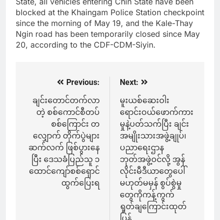
State, all vehicles entering Chin State have been
blocked at the Khaingam Police Station checkpoint
since the morning of May 19, and the Kale-Thay
Ngin road has been temporarily closed since May
20, according to the CDF-CDM-Siyin.
Previous:
Next:
Post
navigation
ချင်းတောင်တက်လာ
မူးယစ်ဆေးဝါး
တဲ့ စစ်ကောင်စီတပ်
ရောင်းဝယ်ဖောက်ကား
စစ်ကြောင်း တ
မှုနဲ့ပတ်သက်ပြီး ချင်း
လျှောက် တိုက်ပွဲများ
အမျိုးသားအဖွဲ့ချုပ်၊
ဆက်လက် ဖြစ်ပွားနေ
ပညာရေးဌာန
ပြီး ဒေသခံပြည်သူ ၁
ဘုတ်အဖွဲ့ဝင်လို့ အွန်
ထောင်ကျော်စစ်ရှောင်
လိုင်းမီဒီယာတွေပေါ်
ထွက်ပြေးရ
မဟုတ်မမှန် စွပ်စွဲမှု
တွေကိုကန့်ကွက်
ရှုတ်ချကြောင်းထုတ်
ပြန်