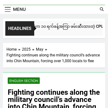
MENU
NUG မကွေးအဖွဲ့က ၁၀ ရက်ခန့်အကြာ ဖမ်းဆီးထားတဲ့ CPU / CPA တပ်
HEADLINES
7 Hours Ago
Home
2025
May
Fighting continues along the military council’s advance
into Chin Mountain, forcing over 1,000 locals to flee
ENGLISH SECTION
Fighting continues along the
military council’s advance
into Chin Mountain, forcing