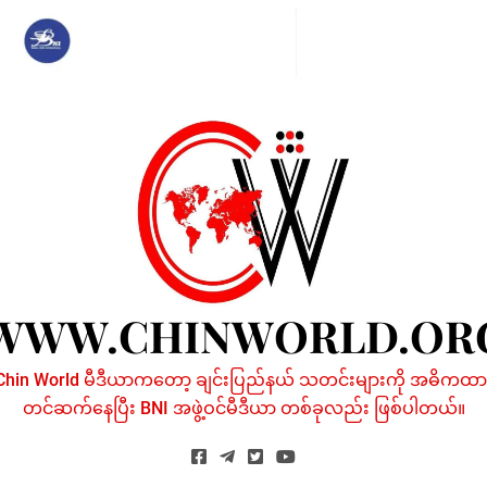
Skip
to
content
WWW.CHINWORLD.OR
Chin World မီဒီယာကတော့ ချင်းပြည်နယ် သတင်းများကို အဓိကထာ
တင်ဆက်နေပြီး BNI အဖွဲ့ဝင်မီဒီယာ တစ်ခုလည်း ဖြစ်ပါတယ်။