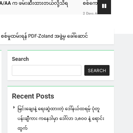
ားတယ်လို့သိရ
စစ်ကော်မရှင်နဲ့ ဆွေးနွေးခဲ့တဲ့ ဖြစ်စဉ်ဟာ ခေါ
2 Days Ago
မှုထမ်းရန် PDF-Zoland အဖွဲ့မှ ခေါ်ဆောင်
Search
SEARCH
Recent Posts
မြင်းချေးနဲ့ ရေးဆွဲထားတဲ့ ဒေါ်နယ်ထရမ့် ပုံတူ
ပန်းချီကား ကနေဒါမှာ ဒေါ်လာ ၁,၈၀၀ နဲ့ ရောင်း
ထွက်