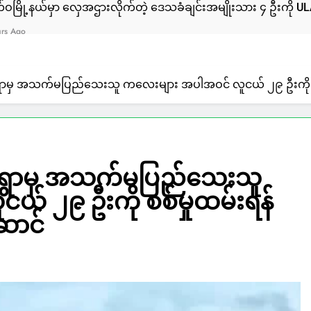
ားလိုက်တဲ့ ဒေသခံချင်းအမျိုးသား ၄ ဦးကို ULA/AA က ဖမ်းဆီးထ
းရွာမှ အသက်မပြည်သေးသူ ကလေးများ အပါအဝင် လူငယ် ၂၉ ဦးကို စစ်
ျေးရွာမှ အသက်မပြည်သေးသူ
် ၂၉ ဦးကို စစ်မှုထမ်းရန်
ဆောင်