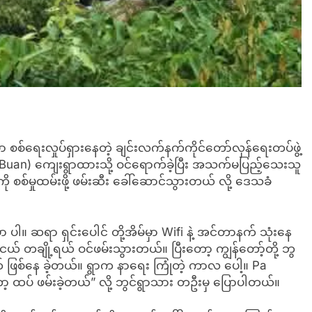
 စစ်ရေးလှုပ်ရှားနေတဲ့ ချင်းလက်နက်ကိုင်တော်လှန်ရေးတပ်ဖွဲ့
 (Buan) ကျေးရွာထားသို့ ဝင်ရောက်ခဲ့ပြီး အသက်မပြည့်သေးသူ
စ်မှုထမ်းဖို့ ဖမ်းဆီး ခေါ်ဆောင်သွားတယ် လို့ ဒေသခံ
။ ဆရာ ရှင်းပေါင် တို့အိမ်မှာ Wifi နဲ့ အင်တာနက် သုံးနေ
တချို့ရယ် ဝင်ဖမ်းသွားတယ်။ ပြီးတော့ ကျွန်တော့်တို့ ဘွ
ုက် ဖြစ်နေ ခဲ့တယ်။ ရွာက နာရေး ကြုံတဲ့ ကာလ ပေါ့။ Pa
့ ထပ် ဖမ်းခဲ့တယ်” လို့ ဘွင်ရွာသား တဦးမှ ပြောပါတယ်။