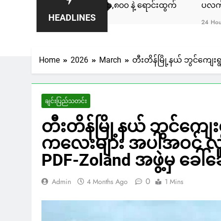
ါမှာ ဒေါ်လာ ၁,၈၀၀ နဲ့ ရောင်းထွက်
ပလက်ဝမြို့နယ်မှာ လှေအဌ
HEADLINES
24 Hours Ago
Home
2026
March
တီးတိန်မြို့နယ် ဘွင်ကျေ
ချင်းပြည်သတင်း
တီးတိန်မြို့နယ် ဘွင်က
ကလေးများ အပါအဝင် လူငယ
PDF-Zoland အဖွဲ့မှ ခေါ်
0
Admin
4 Months Ago
1 Mins