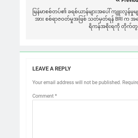
Previou
Post
navigation
မြန်မာစစ်တပ်၏ ခရစ်ယာန်များအပေါ် ကျူးလွန်မှုမျ
အား စစ်ရာဇဝတ်မှုအဖြစ် သတ်မှတ်ရန် BRI က အ
ရိကန်အစိုးရကို တိုက်တွန
LEAVE A REPLY
Your email address will not be published.
Requir
Comment
*