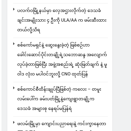
ပလက်ဝမြို့နယ်မှာ လှေအဌားလိုက်တဲ့ ဒေသခံ
ချင်းအမျိုးသား ၄ ဦးကို ULA/AA က ဖမ်းဆီးထား
တယ်လို့သိရ
စစ်ကော်မရှင်နဲ့ ဆွေးနွေးခဲ့တဲ့ ဖြစ်စဉ်ဟာ
ခေါင်းဆောင်ပိုင်းတချို့ရဲ့သဘောဆန္ဒ အလျောက်
လုပ်ခဲ့တာဖြစ်ပြီး အဖွဲ့အစည်းရဲ့ ဆုံးဖြတ်ချက် နဲ့ မူ
ဝါဒ လုံးဝ မပါဝင်ဘူးလို့ CNO ထုတ်ပြန်
စစ်ကောင်စီထိန်းချုပ်ပြီဖြစ်တဲ့ ကလေး – တမူး
လမ်းပေါ်က ခမ်းပတ်မြို့နဲ့ကျေးရွာတချို့က
ဒေသခံ အများစု နေရပ်မပြန်ရဲ
ဖလမ်းမြို့မှာ ကျောင်းပညာရေးနဲ့ ကင်းကွာနေတာ