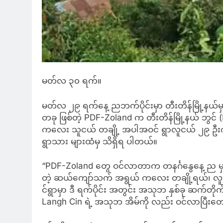
မတ်လ ၃၀ ရက်။
မတ်လ ၂၉ ရက်နေ့ ညဘက်ပိုင်းမှာ တီးတိန်မြို့နယ်မှာ
တခု ဖြစ်တဲ့ PDF-Zoland က တီးတိန်မြို့နယ် ဘွင်
ကလေး သူငယ် တချို့ အပါအဝင် ရွာလူငယ် ၂၉ ဦးကို စ
ရွာသား များထံမှ သိရှိရ ပါတယ်။
“PDF-Zoland တွေ ဝင်လာတာက တနင်္ဂနွေနေ့ ည မှာ ပါ
တဲ့ ဆယ်ကျော်သက် အရွယ် ကလေး တချို့ရယ်၊ လူငယ် 
င်ရွာမှာ ဒီ ရက်ပိုင်း အတွင်း အသုဘ နှစ်ခု ဆက်တိ
Langh Cin ရဲ့ အသုဘ အိမ်ကို လည်း ဝင်လာပြီးတော