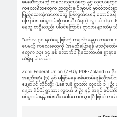
ဖမ်းဆီးသွားတဲ့ ကလေးသူငယ်တွေ နှင့် လူငယ်တွေကို
ကလေးမိဘတွေက ညတွင်းချင်းမှာပင် မွာလ်ဘင်းရွာသိ
ပြည့်သေးတဲ့ကလေးတွေ ပြန်လွှတ်ပေးဖို့ တောင်းပန်
ကြောင်း၊ စစ်မှုထမ်းဖို့ ဖမ်းဆီး ခံရတဲ့ လူငယ်ထဲမ
နေသူ တဦးလည်း ပါဝင်ကြောင်း ရွာသားများထံမှ သ
“မတ်လ ၃၀ ရက်နေ့ ဖြစ်တဲ့ တနင်္လာနေ့မှာ ကလေး သ
ပေမယ့် ကလေးတွေကို (အမည်ပြောရန် မသင့်တော်သော) 
တွေက ၁၃၊ ၁၄ နှစ် လောက်ပဲ ရှိသေးတယ်။ ရွာမှာ
သိရှိရ ပါတယ်။
Zomi Federal Union (ZFU)/ PDF-Zoland က ဇိုဂမ
အနည်းဆုံး (၃) နှစ် မဖြစ်မနေ စစ်မှုထမ်းရန်လိုအ
နေ့မှာပင် လိုင်တွီး (Laaitui) ရွာသား လူငယ် ၁၂ ဦ
နေ့မှာ ဒိမ်ပီး ရွာသား လူငယ် ၆ ဦး နှင့် အရင် ဖမ်း
စစ်မှုထမ်းရန် ဖမ်းဆီး ခေါ်ဆောင်သွားပြီ ဖြစ်ပါတယ်