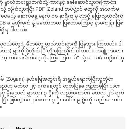
 မွာလ်ဘင်းရွာဘက်သို့ ကားနှင့် ခေါ်ဆောင်သွားကြောင်း၊
ု့ လိုက်သွားပြီး PDF-Zoland တပ်ဖွဲ့ဝင် တွေကို အသက်မ
 ပေမယ့် နောက်နေ့ မနက် ၁၀ နာရီကျမှ လာဖို့ ပြောလွတ်လိုက်
ှာ JCB မြေထိုးစက် နဲ့ မတော်တဆ ဖြစ်တာကြောင့် နာမကျန်း ဖြစ်
ိရှိရ ပါတယ်။
ူငယ်တွေရဲ့ မိဘတွေ မွာလ်ဘင်းရွာကို ပြန်သွား ကြတယ်။ ဒါ
ရွာကို ပို့လိုက် ပြီ လို့ ပြောလိုက် ပါတယ်။ တချို့ကလေး
တော့ ကလေးမိဘတွေ ငိုကြွေး ကြတယ်” လို့ ဒေသခံ တဦးထံ မှ
် (Zogam) နယ်မြေအတွင်းရှိ အရွယ်ရောက်ပြီးသူတိုင်း
ပ်သည်ဟု မတ်လ ၂၄ ရက်နေ့တွင် ထုတ်ပြန်ကြေညာခဲ့ပြီး ယင်း
း နှင့် မွီးဇောလ် ရွာသား ၃ ဦးကို လည်းကောင်း၊ မတ်လ ၂၆ ရက်
ဆီး ပြီး ဖြစ်တဲ့ ကျောင်းသား ၃ ဦး ပေါင်း ၉ ဦးကို လည်းကောင်း
။