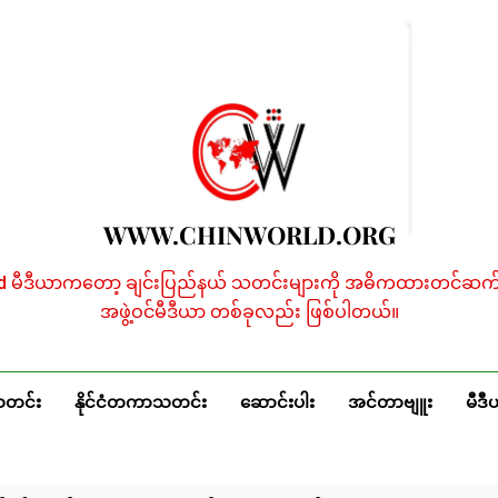
WWW.CHINWORLD.ORG
ld မီဒီယာကတော့ ချင်းပြည်နယ် သတင်းများကို အဓိကထားတင်ဆက်န
အဖွဲ့ဝင်မီဒီယာ တစ်ခုလည်း ဖြစ်ပါတယ်။
သတင်း
နိုင်ငံတကာသတင်း
ဆောင်းပါး
အင်တာဗျူး
မီဒီ