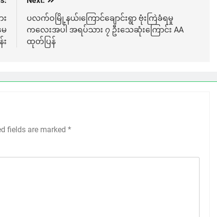
s:
Next:
ား
ပလက်ဝမြို့နယ်၊ကြောင်ချောင်းရွာ ဗုံးကြဲခံရမှု
မေ
ကလေးအပါ အရပ်သား ၇ ဦးသေဆုံးကြောင်း AA
်း
ထုတ်ပြန်
ed fields are marked
*