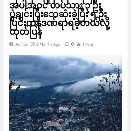
အပါအဝင် တပ်သား ၃ ဦး
ပွဲချင်းပြီးသေဆုံးခဲ့ပြီး ၅ ဦး
ပြင်းထန်ဒဏ်ရာရခဲ့တယ်လို့
ထုတ်ပြန်
0
Admin
6 Months Ago
1 Mins