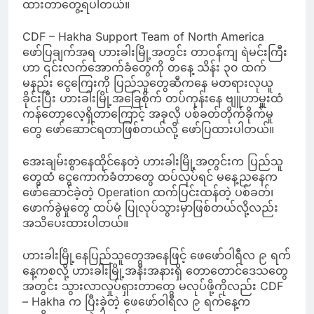
ထားတာတွေ့ရပါတယ်။
CDF – Hakha Support Team of North America
ဖော်ပြချက်အရ ဟားခါးမြို့အတွင်း တာဝန်ကျ ရဲမင်းကြီး
ဟာ ၎င်းလက်အောက်ခံတွေကို တနေ့ သိန်း ၃၀ ထက်
မနည်း ငွေကြေးကို ပြည်သူတွေဆီကနေ မတရားလုယူ
ခိုင်းပြီး ဟားခါးမြို့အခြေစိုက် တပ်ကုန်းနေ ဗျူဟာမှူးထံ
ကန်တော့လေ့ရှိတာကြောင့် အခုလို ပစ်ခတ်တိုက်ခိုက်မှု
တွေ ဖော်ဆောင်ရတာဖြစ်တယ်လို့ ဖော်ပြထားပါတယ်။
အေးချမ်းစွာနေထိုင်နေတဲ့ ဟားခါးမြို့အတွင်းက ပြည်သူ
တွေထံ ငွေကောက်ခံတာတွေ ထပ်လုပ်ရင် မနေ့ညနေက
ဖော်ဆောင်ခဲ့တဲ့ Operation ထက်ပြင်းထန်တဲ့ ပစ်ခတ်၊
ဖောက်ခွဲမှုတွေ ထပ်မံ ပြုလုပ်သွားမှာဖြစ်တယ်လို့လည်း
အသိပေးထားပါတယ်။
ဟားခါးမြို့နေပြည်သူတွေအနေဖြင့် ဖေဖော်ဝါရီလ ၉ ရက်
နေ့ကစလို့ ဟားခါးမြို့အနီးအနားရှိ တောတောင်ဒေသတွေ
အတွင်း သွားလာလှုပ်ရှားတာတွေ မလုပ်ဖို့ကိုလည်း CDF
– Hakha က ပြီးခဲ့တဲ့ ဖေဖော်ဝါရီလ ၉ ရက်နေ့က