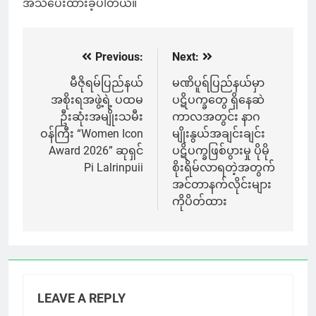
အသိပေးထားခဲ့ပါတယ်။
Previous:
Next:
Post
navigation
မီဇိုရမ်ပြည်နယ်
မဏိပူရ်ပြည်နယ်မှာ
အစိုးရအဖွဲ့ရဲ့ ပထမ
ပဋိပက္ခတွေ ရှိနေဆဲ
ဦးဆုံးအမျိုးသမီး
ကာလအတွင်း နာဂ
ဝန်ကြီး “Women Icon
မျိုးနွယ်အချင်းချင်း
Award 2026” ဆုရှင်
ပဋိပက္ခဖြစ်ပွားမှု ပိုမို
Pi Lalrinpuii
စိုးရိမ်လာရတဲ့အတွက်
အင်တာနက်လိုင်းများ
ကိုပိတ်ထား
LEAVE A REPLY