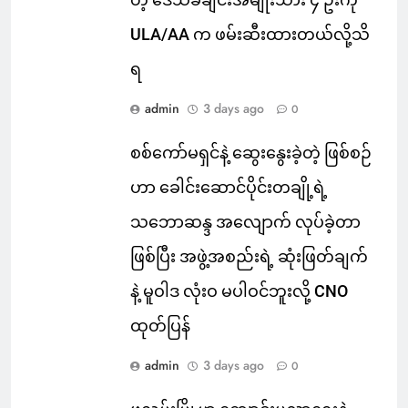
ULA/AA က ဖမ်းဆီးထားတယ်လို့သိ
ရ
admin
3 days ago
0
စစ်ကော်မရှင်နဲ့ ဆွေးနွေးခဲ့တဲ့ ဖြစ်စဉ်
ဟာ ခေါင်းဆောင်ပိုင်းတချို့ရဲ့
သဘောဆန္ဒ အလျောက် လုပ်ခဲ့တာ
ဖြစ်ပြီး အဖွဲ့အစည်းရဲ့ ဆုံးဖြတ်ချက်
နဲ့ မူဝါဒ လုံးဝ မပါဝင်ဘူးလို့ CNO
ထုတ်ပြန်
admin
3 days ago
0