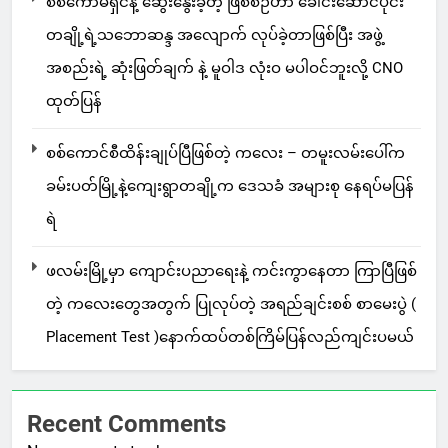
စစ်ကော်မရှင်နဲ့ ဆွေးနွေးခဲ့တဲ့ ဖြစ်စဉ်ဟာ ခေါင်းဆောင်ပိုင်း
တချို့ရဲ့သဘောဆန္ဒ အလျောက် လုပ်ခဲ့တာဖြစ်ပြီး အဖွဲ့
အစည်းရဲ့ ဆုံးဖြတ်ချက် နဲ့ မူဝါဒ လုံးဝ မပါဝင်ဘူးလို့ CNO
ထုတ်ပြန်
စစ်ကောင်စီထိန်းချုပ်ပြီဖြစ်တဲ့ ကလေး – တမူးလမ်းပေါ်က
ခမ်းပတ်မြို့နဲ့ကျေးရွာတချို့က ဒေသခံ အများစု နေရပ်မပြန်
ရဲ
ဖလမ်းမြို့မှာ ကျောင်းပညာရေးနဲ့ ကင်းကွာနေတာ ကြာပြီဖြစ်
တဲ့ ကလေးတွေအတွက် ပြုလုပ်တဲ့ အရည်ချင်းစစ် စာမေးပွဲ (
Placement Test )နောက်ထပ်တစ်ကြိမ်ပြန်လည်ကျင်းပမယ်
Recent Comments