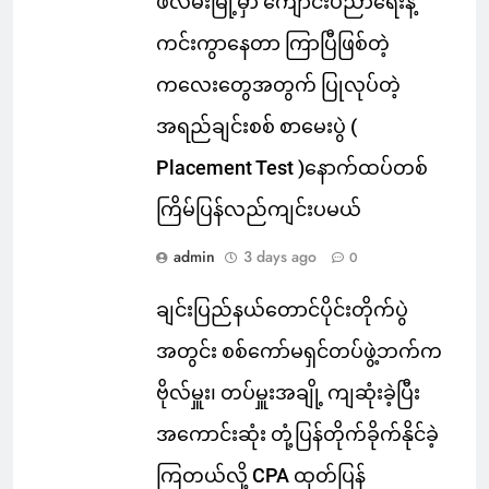
ဖလမ်းမြို့မှာ ကျောင်းပညာရေးနဲ့
ကင်းကွာနေတာ ကြာပြီဖြစ်တဲ့
ကလေးတွေအတွက် ပြုလုပ်တဲ့
အရည်ချင်းစစ် စာမေးပွဲ (
Placement Test )နောက်ထပ်တစ်
ကြိမ်ပြန်လည်ကျင်းပမယ်
admin
3 days ago
0
ချင်းပြည်နယ်တောင်ပိုင်းတိုက်ပွဲ
အတွင်း စစ်ကော်မရှင်တပ်ဖွဲ့ဘက်က
ဗိုလ်မှူး၊ တပ်မှူးအချို့ ကျဆုံးခဲ့ပြီး
အကောင်းဆုံး တုံ့ပြန်တိုက်ခိုက်နိုင်ခဲ့
ကြတယ်လို့ CPA ထုတ်ပြန်