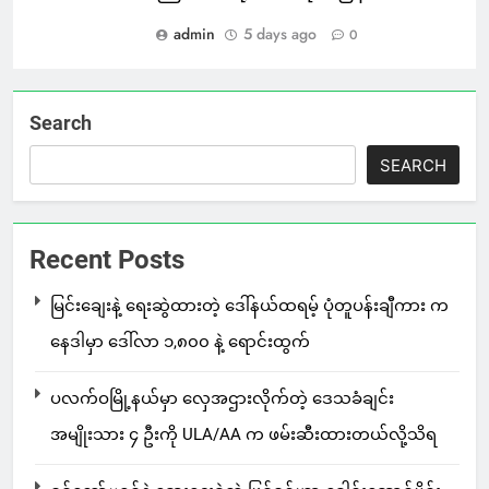
admin
5 days ago
0
Search
SEARCH
Recent Posts
မြင်းချေးနဲ့ ရေးဆွဲထားတဲ့ ဒေါ်နယ်ထရမ့် ပုံတူပန်းချီကား က
နေဒါမှာ ဒေါ်လာ ၁,၈၀၀ နဲ့ ရောင်းထွက်
ပလက်ဝမြို့နယ်မှာ လှေအဌားလိုက်တဲ့ ဒေသခံချင်း
အမျိုးသား ၄ ဦးကို ULA/AA က ဖမ်းဆီးထားတယ်လို့သိရ