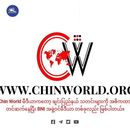
Skip
to
content
WWW.CHINWORLD.OR
Chin World မီဒီယာကတော့ ချင်းပြည်နယ် သတင်းများကို အဓိကထာ
တင်ဆက်နေပြီး BNI အဖွဲ့ဝင်မီဒီယာ တစ်ခုလည်း ဖြစ်ပါတယ်။