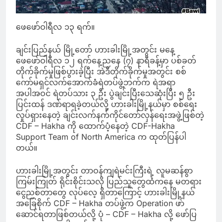
ဖေဖော်ဝါရီလ ၁၃ ရက်။
ချင်းပြည်နယ် မြို့တော် ဟားခါးမြို့အတွင်း မနေ့
ဖေဖော်ဝါရီလ ၁၂ ရက်နေ့ညနေ (၇) နာရီခန့်မှာ ပစ်ခတ်
တိုက်ခိုက်မှုဖြစ်ပွားခဲ့ပြီး အဲဒီတိုက်ခိုက်မှုအတွင်း စစ်
ကော်မရှင်လက်အောက်ခံရဲတပ်ဖွဲ့ဘက်က ရဲအရာ
အပါအဝင် ရဲတပ်သား ၃ ဦး ပွဲချင်းပြီးသေဆုံးပြီး ၅ ဦး
ပြင်းထန် ဒဏ်ရာရခဲ့တယ်လို့ ဟားခါးမြို့နယ်မှာ စစ်ရေး
လှုပ်ရှားနေတဲ့ ချင်းလက်နက်ကိုင်တော်လှန်ရေးအဖွဲ့ဖြစ်တဲ့
CDF – Hakha ကို ထောက်ပံ့နေတဲ့ CDF-Hakha
Support Team of North America က ထုတ်ပြန်ပါ
တယ်။
ဟားခါးမြို့အတွင်း တာဝန်ကျရဲမင်းကြီးရဲ့ လူမဆန်စွာ
ကြမ်းကြုတ် ရိုင်းစိုင်းသလို ပြည်သူတွေထံကနေ မတရား
ငွေညစ်တာတွေ လုပ်လေ့ ရှိတာကြောင့် ဟားခါးမြို့နယ်
အခြေစိုက် CDF – Hakha တပ်ဖွဲ့က Operation ဖာ်
ဆောင်ရတာဖြစ်တယ်လို့ ပုံ – CDF – Hakha လို့ ဖော်ပြ