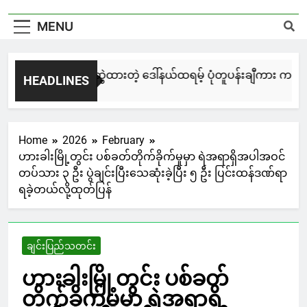
MENU
မြင်းချေးနဲ့ ရေးဆွဲထားတဲ့ ဒေါ်နယ်ထရမ့် ပုံတူပန်းချီကား ကနေဒါမ
HEADLINES
3 Days Ago
Home
2026
February
ဟားခါးမြို့တွင်း ပစ်ခတ်တိုက်ခိုက်မှုမှာ ရဲအရာရှိအပါအဝင်
တပ်သား ၃ ဦး ပွဲချင်းပြီးသေဆုံးခဲ့ပြီး ၅ ဦး ပြင်းထန်ဒဏ်ရာ
ရခဲ့တယ်လို့ထုတ်ပြန်
ချင်းပြည်သတင်း
ဟားခါးမြို့တွင်း ပစ်ခတ်
တိုက်ခိုက်မှုမှာ ရဲအရာရှိ