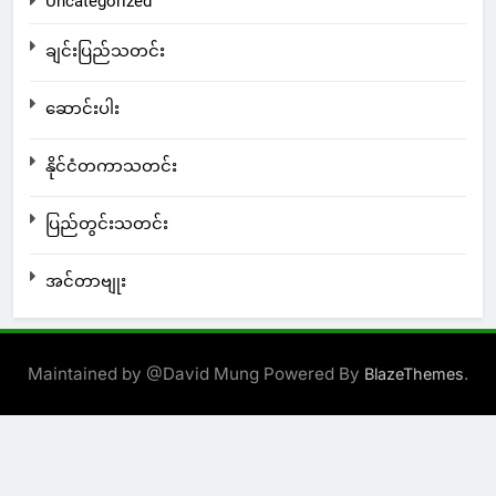
Uncategorized
ချင်းပြည်သတင်း
ဆောင်းပါး
နိုင်ငံတကာသတင်း
ပြည်တွင်းသတင်း
အင်တာဗျုး
Maintained by @David Mung Powered By
.
BlazeThemes