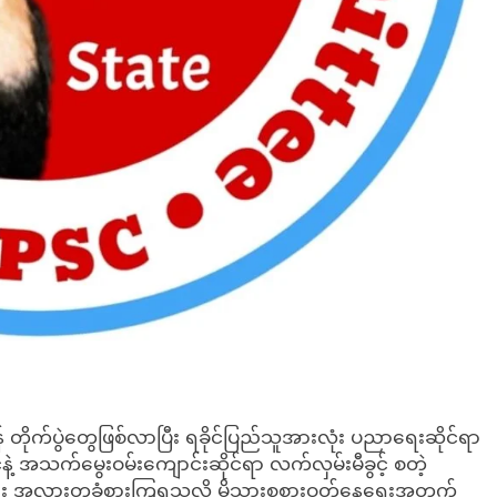
 တိုက်ပွဲတွေဖြစ်လာပြီး ရခိုင်ပြည်သူအားလုံး ပညာရေးဆိုင်ရာ
့်နဲ့ အသက်မွေးဝမ်းကျောင်းဆိုင်ရာ လက်လှမ်းမီခွင့် စတဲ့
ေလည်း အလားတူခံစားကြရသလို မိသားစုစားဝတ်နေရေးအတွက်