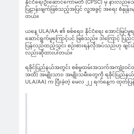
နိုင်ငံရေးဦးဆောင်ကော်မတီ (CPSC) မှ နားလည်သေ
ပြဠာန်းချက်ဖြစ်သည့်အပြင် လူ့အခွင့် အရေး စံနှုန
တယ်။
ယနေ့ ULA/AA ၏ စစ်ရေး၊ နိုင်ငံရေး အောင်မြင်မှုရ
ဆောင်ရွက်မူကြောင့်ပင် ဖြစ်သည်။ ဒါကြောင့် ပြည်သ
ပြန်လည်ထည့်သွင်း စဉ်းစားရန်လိုအပ်သည်ဟု ချင်း
လည်းဆိုထားပါတယ်။
ရခိုင်ပြည်နယ်အတွင်း စစ်မှုထမ်းအသက်အကျုံးဝင်တဲ
အထိ) အမျိုးသား၊ အမျိုးသမီးတွေကို ရခိုင်ပြည်နယ်
ULA/AA) က ပြီးခဲ့တဲ့ မေလ ၂၂ ရက်နေ့က ထုတ်ပြ