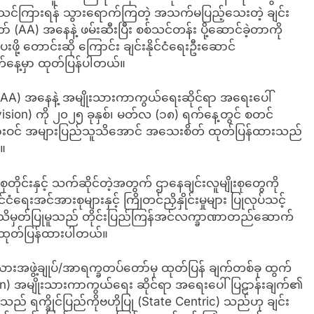
ာသင်ကြားရန် သွားရောက်ကြတဲ့ အသက်မပြည့်သေးတဲ့ ချင်း
AA) အနေနဲ့ ဖမ်းဆီးပြီး စစ်သင်တန်း ပို့ဆောင်ခဲ့တာကို
ဖို့ တောင်းဆို ကြောင်း ချင်းနိုင်ငံရေးဦးဆောင်
နေ့မှာ ထုတ်ပြန်ပါတယ်။
LA/AA) အနေနဲ့ အမျိုးသားကာကွယ်ရေးဆိုင်ရာ အရေးပေါ်
sion) ကို ၂၀၂၅ ခုနှစ်၊ မတ်လ (၁၈) ရက်နေ့တွင် စတင်
ားဝင် အများပြည်သူသိအောင် အသေးစိတ် ထုတ်ပြန်ထားသည်
။
ိုင်းနှင့် သက်ဆိုင်တဲ့အတွက် ဌာနေချင်းလူမျိုးစုတွေကို
ရေးအင်အားစုများနှင့် ကြိုတင်ညှိနှိုင်းမှုများ ပြုလုပ်သင့်
သိမှတ်ပြုမူသည် တိုင်းပြည်ကြန်အင်လက္ခာဏာတည်ဆောက်
 ထုတ်ပြန်ထားပါတယ်။
းသားအဖွဲ့ချုပ်/အာရက္ခတပ်တော်မှ ထုတ်ပြန် ချက်တစ်ခု ထွက်
on) အမျိုးသားကာကွယ်ရေး ဆိုင်ရာ အရေးပေါ်ပြဠာန်းချက်၏
် ရက္ခိုင်ပြည်ကိုဗဟိုပြု (State Centric) သည်ဟု ချင်း