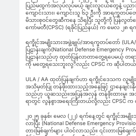
ပြည်မထွက်အလုပ်လုပ်မယ့် ချင်းလူငယ်တွေနဲ့ ပည
ကျောင်းသား၊ ကျောင်းသူ ၆၃ ဦးကို အာရက္ခတပ်တော် (
မိသားစုဝင်တွေဆီကနေ သိရပြီး သူတို့ကို ပြန်လွတ်ပေး
ကော်မတီ(CPSC) (ရခိုင်ပြည်နယ်) က မေလ ၂၈ ရက်
ရက္ခိုင်အမျိုးသားအဖွဲ့ချုပ်/အာရက္ခတပ်တော် (U
ပြဠာန်းချက်(National Defense Emergency Provi
ပြဠာန်းသည်ဟု ထုတ်ပြန်လာတာတွေ့ရပေမယ့် တရ
ကို မတွေ့ရသေးဘူးလု့ိလည်း CPSC က ဆိုပါတယ်
ULA / AA ထုတ်ပြန်ချက်ဟာ ရက္ခိုင်ဒေသက လူမျိုးစုတ
အသိမှတ်ပြု တန်ဖိုးထားသည့်အနေဖြင့် ဌာနေချင်းနိုင်ငံ
သည်ဟု ယူဆသည်။အပြန်အလှန် တန်ဖိုးထားမူ၊ အ
ရာတွင် လွန်စွာအရေးကြီးတယ်လို့လည်း CPSC က
၂၀၂၅ ခုနှစ်၊ မေလ (၂၂) ရက်နေ့တွင် ရက္ခိုင်အမျို
လာပြီး (National Defense Emergency Provisi
တားမြစ်ချက်များ ပါဝင်လာသည်။ ၎င်းတားမြစ်ချက်သည