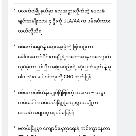
ပလက်ဝမြို့နယ်မှာ လှေအဌားလိုက်တဲ့ ဒေသခံ
ချင်းအမျိုးသား ၄ ဦးကို ULA/AA က ဖမ်းဆီးထား
တယ်လို့သိရ
စစ်ကော်မရှင်နဲ့ ဆွေးနွေးခဲ့တဲ့ ဖြစ်စဉ်ဟာ
ခေါင်းဆောင်ပိုင်းတချို့ရဲ့သဘောဆန္ဒ အလျောက်
လုပ်ခဲ့တာဖြစ်ပြီး အဖွဲ့အစည်းရဲ့ ဆုံးဖြတ်ချက် နဲ့ မူ
ဝါဒ လုံးဝ မပါဝင်ဘူးလို့ CNO ထုတ်ပြန်
စစ်ကောင်စီထိန်းချုပ်ပြီဖြစ်တဲ့ ကလေး – တမူး
လမ်းပေါ်က ခမ်းပတ်မြို့နဲ့ကျေးရွာတချို့က
ဒေသခံ အများစု နေရပ်မပြန်ရဲ
ဖလမ်းမြို့မှာ ကျောင်းပညာရေးနဲ့ ကင်းကွာနေတာ