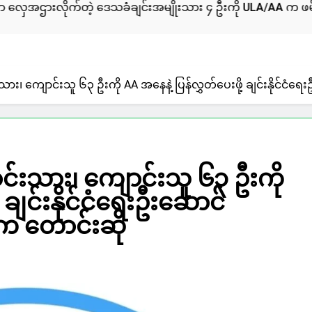
ဲ့ ဒေသခံချင်းအမျိုးသား ၄ ဦးကို ULA/AA က ဖမ်းဆီးထားတယ်လို
သား၊ ကျောင်းသူ ၆၃ ဦးကို AA အနေနဲ့ ပြန်လွှတ်ပေးဖို့ ချင်းနိုင်င
င်းသား၊ ကျောင်းသူ ၆၃ ဦးကို
့ ချင်းနိုင်ငံရေးဦးဆောင်
က တောင်းဆို