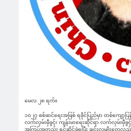
မေလ ၂၈ ရက်။
၁၀၂၇ စစ်ဆင်ရေးအဖြစ် ရခိုင်ပြည်မှာ တစ်ကျော့ပြန်
လက်လှမ်းမှီခွင့်၊ ကျန်းမာရေးဆိုင်ရာ လက်လှမ်းမှီခွင
အကြပ်အတည်း ရင်ဆိုင်ခဲ့ရပြီး ချင်းလူမျိုးတွ