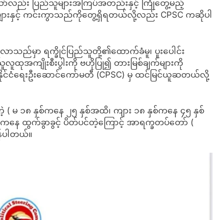
ာ်လည်း ပြည်သူများအကြပ်အတည်းနှင့် ကြုံတွေ့မည့်
်းများနှင့် ကင်းကွာသည်ကိုတွေ့ရှိရတယ်လို့လည်း CPSC ကဆိုပါ
လာသည်မှာ ရက္ခိုင်ပြည်သူတို့၏ထောက်ခံမူ၊ ပူးပေါင်း
ူလူထုအကျိုးစီးပွါးကို ဗဟိုပြု၍ တားမြစ်ချက်များကို
နိုင်ငံရေးဦးဆောင်ကော်မတီ (CPSC) မှ ထင်မြင်ယူဆတယ်လို့
့ ( မ ၁၈ နှစ်ကနေ ၂၅ နှစ်အထိ၊ ကျား ၁၈ နှစ်ကနေ ၄၅ နှစ်
ကနေ ထွက်ခွာခွင့် ပိတ်ပင်တဲ့ကြောင့် အာရက္ခတပ်တော် (
န်ပါတယ်။