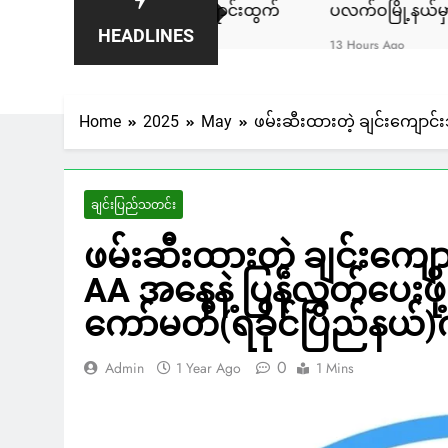
ာ ၁,၈၀၀ နဲ့ ရောင်းထွက်
ပလက်ဝမြို့နယ်မှာ လှေအဌားလိုက်တ
HEADLINES
13 Hours Ago
Home
2025
May
ဖမ်းဆီးထားတဲ့ ချင်းကျောင်း
ချင်းပြည်သတင်း
ဖမ်းဆီးထားတဲ့ ချင်းကျော
AA အနေနဲ့ ပြန်လွှတ်ပေးဖို
ကော်မတီ(ရခိုင်ပြည်နယ်)
0
Admin
1 Year Ago
1 Mins