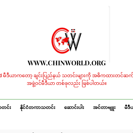
WWW.CHINWORLD.ORG
ld မီဒီယာကတော့ ချင်းပြည်နယ် သတင်းများကို အဓိကထားတင်ဆက်န
အဖွဲ့ဝင်မီဒီယာ တစ်ခုလည်း ဖြစ်ပါတယ်။
သတင်း
နိုင်ငံတကာသတင်း
ဆောင်းပါး
အင်တာဗျူး
မီဒီ