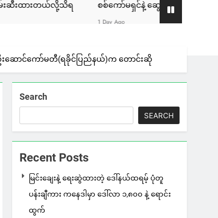
့သိရ
စစ်ကော်မရှင်နဲ့ ဆွေးနွေးခဲ့တဲ့ ဖြစ်စဉ်ဟာ ခေါင်းဆောင်ပ
1 Day Ago
ံရေးဦးဆောင်ကော်မတီ(ရခိုင်ပြည်နယ်)က တောင်းဆို
Search
SEARCH
Recent Posts
မြင်းချေးနဲ့ ရေးဆွဲထားတဲ့ ဒေါ်နယ်ထရမ့် ပုံတူ
ပန်းချီကား ကနေဒါမှာ ဒေါ်လာ ၁,၈၀၀ နဲ့ ရောင်း
ထွက်