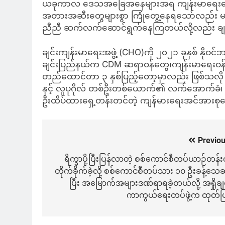
ယခုကာလ ဒေသအခြေအနေများအရ ကျန်းမာရေးစောင့်
အတားအဆီးတွေများစွာ ကြုံတွေ့နေရသော်လည်း မလျှ
ညီညီ ဆက်လက်ဆောင်ရွက်နေကြတယ်လို့လည်း ချင်
ချင်းကျန်းမာရေးအဖွဲ့ (CHO)ကို ၂၀၂၁ ခုနှစ် နိုဝ
ချင်းပြည်နယ်က CDM ဆရာဝန်တွေ၊ကျန်းမာရေးဝန်ထမ်းတွ
တည်ထောင်တာ ၃ နှစ်ပြည့်တော့မှာလည်း ဖြစ်သလို 
နှင့် လူပုဂိုလ် တစ်ဦးတစ်ယောက်၏ လက်အောက်ခံ၊ 
ဦးထိပ်ထားရှေ့တန်းတင်တဲ့ ကျန်မားရေးအင်အားစုတွေ
Previou
Post
navigation
ရိက္ခာပို့ပြီးပြန်လာတဲ့ စစ်ကောင်စီတပ်ယာဉ်တန်းက
တိုက်ခိုက်ခဲ့လို့ စစ်ကောင်စီတပ်သား ၁၀ ဦးခန့်သေဆု
ပြီး အမြောက်အများဒဏ်ရာရခဲ့တယ်လို့ အရှိုချင
ကာကွယ်ရေးတပ်ဖွဲ့က ထုတ်ပြ