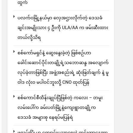
ထွက်
ပလက်ဝမြို့နယ်မှာ လှေအဌားလိုက်တဲ့ ဒေသခံ
ချင်းအမျိုးသား ၄ ဦးကို ULA/AA က ဖမ်းဆီးထား
တယ်လို့သိရ
စစ်ကော်မရှင်နဲ့ ဆွေးနွေးခဲ့တဲ့ ဖြစ်စဉ်ဟာ
ခေါင်းဆောင်ပိုင်းတချို့ရဲ့သဘောဆန္ဒ အလျောက်
လုပ်ခဲ့တာဖြစ်ပြီး အဖွဲ့အစည်းရဲ့ ဆုံးဖြတ်ချက် နဲ့ မူ
ဝါဒ လုံးဝ မပါဝင်ဘူးလို့ CNO ထုတ်ပြန်
စစ်ကောင်စီထိန်းချုပ်ပြီဖြစ်တဲ့ ကလေး – တမူး
လမ်းပေါ်က ခမ်းပတ်မြို့နဲ့ကျေးရွာတချို့က
ဒေသခံ အများစု နေရပ်မပြန်ရဲ
ဖလမ်းမြို့မှာ ကျောင်းပညာရေးနဲ့ ကင်းကွာနေတာ