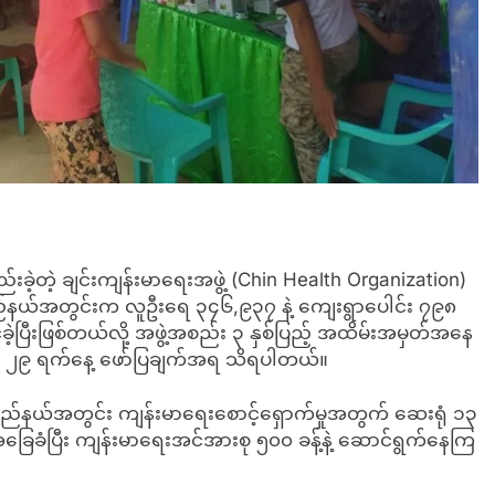
ည်းခဲ့တဲ့ ချင်းကျန်းမာရေးအဖွဲ့ (Chin Health Organization)
ပြည်နယ်အတွင်းက လူဦးရေ ၃၄၆,၉၃၇ နဲ့ ကျေးရွာပေါင်း ၇၉၈
ုင်ခဲ့ပြီးဖြစ်တယ်လို့ အဖွဲ့အစည်း ၃ နှစ်ပြည့် အထိမ်းအမှတ်အနေ
ဘာလ ၂၉ ရက်နေ့ ဖော်ပြချက်အရ သိရပါတယ်။
းပြည်နယ်အတွင်း ကျန်းမာရေးစောင့်ရှောက်မှုအတွက် ဆေးရုံ ၁၃
ါ်အခြေခံပြီး ကျန်းမာရေးအင်အားစု ၅၀၀ ခန့်နဲ့ ဆောင်ရွက်နေကြ