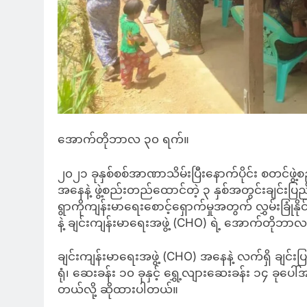
အောက်တိုဘာလ ၃၀ ရက်။
၂၀၂၁ ခုနှစ်စစ်အာဏာသိမ်းပြီးနောက်ပိုင်း စတင်ဖွဲ့စ
အနေနဲ့ ဖွဲ့စည်းတည်ထောင်တဲ့ ၃ နှစ်အတွင်းချင်း
ရွာကိုကျန်းမာရေးစောင့်ရှောက်မှုအတွက် လွှမ်းခြုံနိ
နဲ့ ချင်းကျန်းမာရေးအဖွဲ့ (CHO) ရဲ့ အောက်တို
ချင်းကျန်းမာရေးအဖွဲ့ (CHO) အနေနဲ့ လက်ရှိ ချင်
ရုံ၊ ဆေးခန်း ၁၀ ခုနှင့် ရွှေ့လျားဆေးခန်း ၁၄ ခုပေ
တယ်လို့ ဆိုထားပါတယ်။