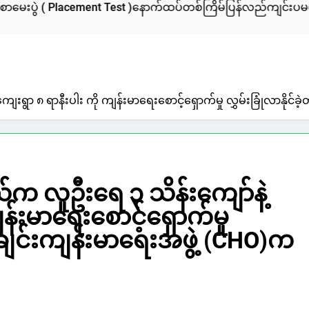
ent Test )နောက်ထပ်တစ်ကြိမ်ပြန်လည်ကျင်းပမယ်
ကလေး – တမ
3 Days Ago
းရွာ ၈ ရာနီးပါး ကို ကျန်းမာရေးစောင့်ရှောက်မှု လွှမ်းခြုံလာနိုင်ခ
ယ်က လူဦးရေ ၃ သိန်းကျော်နဲ့
န်းမာရေးစောင့်ရှောက်မှု
ု့ ချင်းကျန်းမာရေးအဖွဲ့ (CHO)က