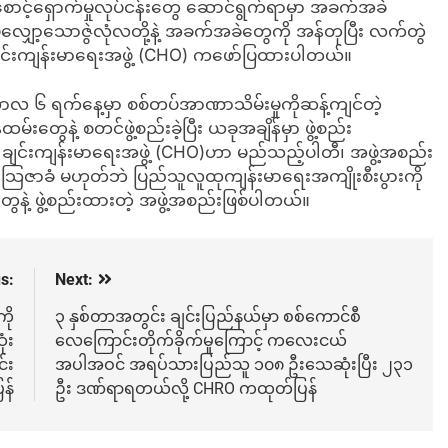
ရှောက်မှုလုပ်ငန်းတွေ ဆောင်ရွက်ရာမှာ အခက်အခဲ
ော့သောဇွဲလုံလတို့နဲ့ အခက်အခဲတွေကို အန်တုပြီး လက်တွဲ
းကျန်းမာရေးအဖွဲ့ (CHO) ကဖော်ပြထားပါတယ်။
င်ဘာလ ၆ ရက်နေ့မှာ စစ်တပ်အာဏာသိမ်းမှုကိုဆန့်ကျင်တဲ့
ေနဲ့ စတင်ဖွဲ့စည်းခဲ့ပြီး ယခုအချိန်မှာ ဖွဲ့စည်း
ချင်းကျန်းမာရေးအဖွဲ့ (CHO)ဟာ မည်သည့်ပါတီ၊ အဖွဲ့အစည်း
သြဇာခံ မဟုတ်ဘဲ ပြည်သူလူထုကျန်းမာရေးအကျိုးစီးပွားကို
နဲ့ ဖွဲ့စည်းထားတဲ့ အဖွဲ့အစည်းဖြစ်ပါတယ်။
s:
Next:
ို
၃ နှစ်တာအတွင်း ချင်းပြည်နယ်မှာ စစ်ကောင်စီ
ံး
လေကြောင်းတိုက်ခိုက်မှုကြောင့် ကလေးငယ်
်း
အပါအဝင် အရပ်သားပြည်သူ ၁၀၈ ဦးသေဆုံးပြီး ၂၃၁
န်
ဦး ဒဏ်ရာရတယ်လို့ CHRO ကထုတ်ပြန်