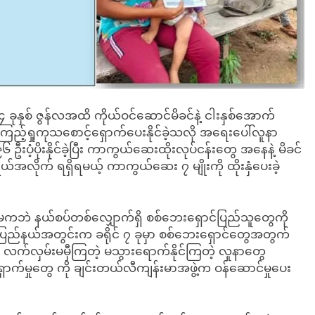
ခုနှစ် ဇွန်လအထိ ကိုယ်ဝင်ဆောင်မိခင်နဲ့ ငါးနှစ်အောက်
့်ရှုကုသစောင့်ရှောက်ပေးနိုင်ခဲ့သလို အရေးပေါ်လူနာ
ဦးပံ့ပိုးနိုင်ခဲ့ပြီး ကာကွယ်ဆေးထိုးလုပ်ငန်းတွေ အနေနဲ့ မိခင်
အလိုက် ရရှိရမယ့် ကာကွယ်ဆေး ၇ မျိုးကို ထိုးနှံပေးခဲ့
ာမကဘဲ နယ်စပ်တစ်လျှောက်ရှိ စစ်ဘေးရှောင်ပြည်သူတွေကို
ရမ်ပြည်နယ်အတွင်းက ခရိုင် ၇ ခုမှာ စစ်ဘေးရှောင်တွေအတွက်
ကို လက်လှမ်းမမှီကြတဲ့ မသွားရောက်နိုင်ကြတဲ့ လူနာတွေ
ရှောက်မှုတွေ ကို ချင်းတယ်လီကျန်းမာအဖွဲ့က ဝန်ဆောင်မှုပေး