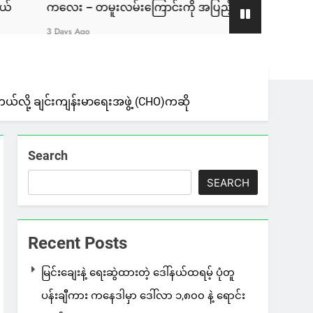
ူးလမ်းကြောင်းကို အပြည့်အဝ ပြန်လည်ထိန်းချုပ်နိုင်ပြီလို့ စစ်ကေ
ဲ့တယ်လို့ ချင်းကျန်းမာရေးအဖွဲ့ (CHO)ကဆို
Search
SEARCH
Recent Posts
မြင်းချေးနဲ့ ရေးဆွဲထားတဲ့ ဒေါ်နယ်ထရမ့် ပုံတူ
ပန်းချီကား ကနေဒါမှာ ဒေါ်လာ ၁,၈၀၀ နဲ့ ရောင်း