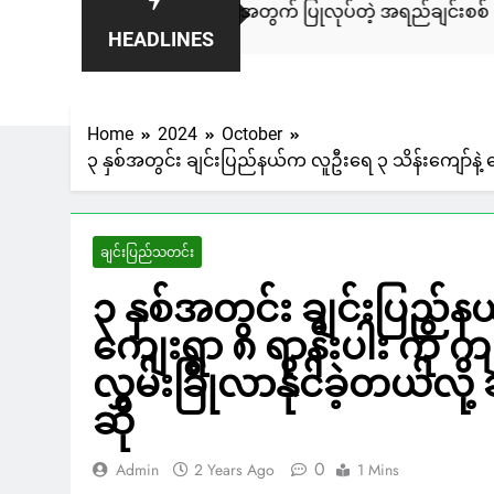
ဲ့ ကလေးတွေအတွက် ပြုလုပ်တဲ့ အရည်ချင်းစစ် စာမေးပွဲ ( Placem
HEADLINES
Home
2024
October
၃ နှစ်အတွင်း ချင်းပြည်နယ်က လူဦးရေ ၃ သိန်းကျော်နဲ့ ကျေ
ချင်းပြည်သတင်း
၃ နှစ်အတွင်း ချင်းပြည်န
ကျေးရွာ ၈ ရာနီးပါး ကို ကျ
လွှမ်းခြုံလာနိုင်ခဲ့တယ်လိ
ဆို
0
Admin
2 Years Ago
1 Mins