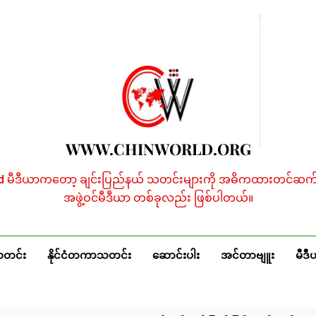
WWW.CHINWORLD.ORG
ld မီဒီယာကတော့ ချင်းပြည်နယ် သတင်းများကို အဓိကထားတင်ဆက်န
အဖွဲ့ဝင်မီဒီယာ တစ်ခုလည်း ဖြစ်ပါတယ်။
သတင်း
နိုင်ငံတကာသတင်း
ဆောင်းပါး
အင်တာဗျူး
မီဒီ