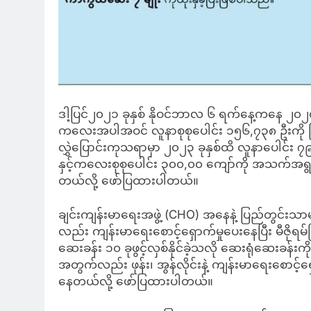
ဒါ့ပြင်၂၀၂၁ ခုနှစ် နိုဝင်ဘာလ ၆ ရက်နေ့ကနေ ၂၀၂၄ 
ကလေးအပါအဝင် လူနာစုစုပေါင်း ၁၅၆,၇၃၈ ဦးကို ကြည
လွှဲပြောင်းကုသရာမှာ ၂၀၂၃ ခုနှစ်ထိ လူနာပေါင်း ၇၉၆ 
နှင့်ကလေးစုစုပေါင်း ၃၀၀,၀၀ ကျော်ကို အသက်အရွယ်
တယ်လို့ ဖော်ပြထားပါတယ်။
ချင်းကျန်းမာရေးအဖွဲ့ (CHO) အနေနဲ့ ပြည်တွင်းသ
လည်း ကျန်းမာရေးစောင့်ရှောက်မှုပေးနေပြီး မီဇို
ဆေးခန်း ၁၀ ခုဖွင့်လှစ်နိုင်ခဲ့သလို ဆေးရုံဆေးခန်း
အတွက်လည်း ဖုန်း၊ အွန်လိုင်းနဲ့ ကျန်းမာရေးစောင့်
နေတယ်လို့ ဖော်ပြထားပါတယ်။