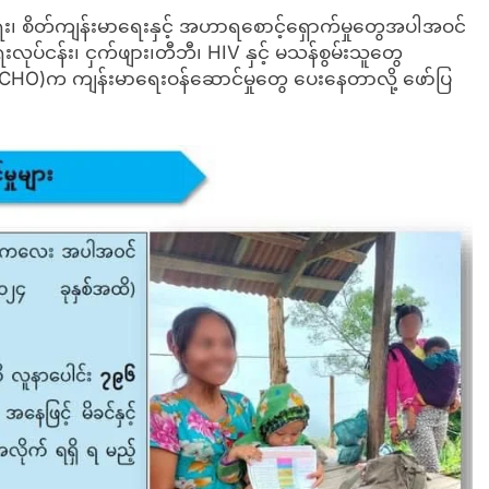
ာရေး၊ စိတ်ကျန်းမာရေးနှင့် အဟာရစောင့်ရှောက်မှုတွေအပါအဝင်
လုပ်ငန်း၊ ငှက်ဖျား၊တီဘီ၊ HIV နှင့် မသန်စွမ်းသူတွေ
့ (CHO)က ကျန်းမာရေးဝန်ဆောင်မှုတွေ ပေးနေတာလို့ ဖော်ပြ