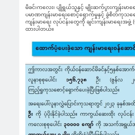
မိခင်၊ကလေး၊ ပျိုရွယ်သူနှင့် မျိုးဆက်ပွားကျန်းမ
ပမာဏကျန်းမာရေးစောင့်ရှောက်မှုနှင့် ခွဲစိတ်ကုသရေး
ကျန်းမာရေး လုပ်ငန်းတွေကို ချင်းကျန်းမာရေးအဖွဲ
ထားပါတယ်။