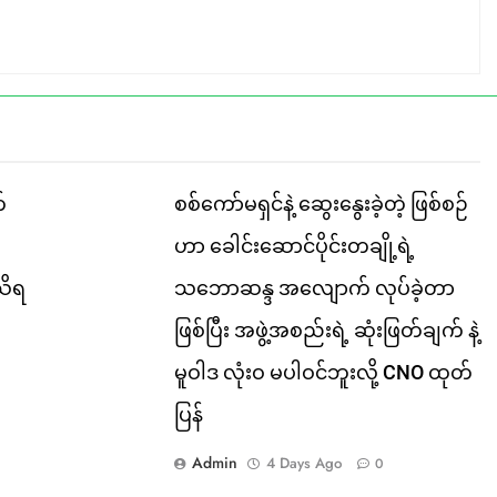
်
စစ်ကော်မရှင်နဲ့ ဆွေးနွေးခဲ့တဲ့ ဖြစ်စဉ်
ဟာ ခေါင်းဆောင်ပိုင်းတချို့ရဲ့
သိရ
သဘောဆန္ဒ အလျောက် လုပ်ခဲ့တာ
ဖြစ်ပြီး အဖွဲ့အစည်းရဲ့ ဆုံးဖြတ်ချက် နဲ့
မူဝါဒ လုံးဝ မပါဝင်ဘူးလို့ CNO ထုတ်
ပြန်
Admin
4 Days Ago
0