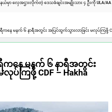
ားလိုက်တဲ့ ဒေသခံချင်းအမျိုးသား ၄ ဦးကို ULA/AA က ဖမ်းဆီးထ
နာရီကနေ မနက် ၆ နာရီအတွင်း အပြင်ထွက်သွားလာခြင်း မလုပ်ကြဖို
ာရီကနေ မနက် ၆ နာရီအတွင်း
လုပ်ကြဖို့ CDF – Hakha