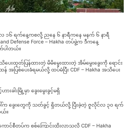
ုဘာလ ၁၆ ရက်နေ့ကစလို့ ညနေ ၆ နာရီကနေ မနက် ၆ နာရီ
inland Defense Force – Hakha တပ်ဖွဲ့က ဒီကနေ့
က်ပါတယ်။
ေးထုတ်ပြန်ထားတဲ့ မိမိမွေးထားတဲ့ အိမ်မွေးခွေးကို ရောင်း
န်ထန် အပြစ်ပေးခံရမယ်လို့ ထပ်မံပြီး CDF – Hakha အသိပေး
ါးမြို့မှာ ခွေးမွေးခွင့်မရှိ
က ခွေးတွေကို သတ်ခွင့် ရှိတယ်လို့ ပြီးခဲ့တဲ့ ဇူလိုင်လ ၃၀ ရက်
တယ်။
ောင်စီတပ်က စစ်ကြောင်းထိုးလာသလို CDF – Hakha