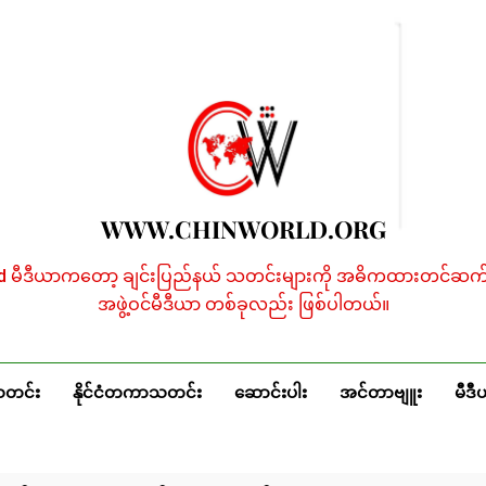
WWW.CHINWORLD.ORG
ld မီဒီယာကတော့ ချင်းပြည်နယ် သတင်းများကို အဓိကထားတင်ဆက်န
အဖွဲ့ဝင်မီဒီယာ တစ်ခုလည်း ဖြစ်ပါတယ်။
သတင်း
နိုင်ငံတကာသတင်း
ဆောင်းပါး
အင်တာဗျူး
မီဒီ