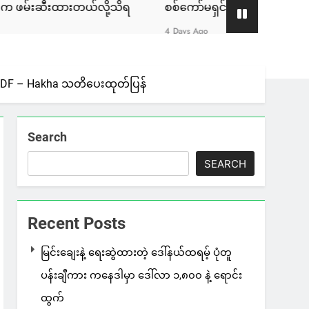
ားတယ်လို့သိရ
စစ်ကော်မရှင်နဲ့ ဆွေးနွေးခဲ့တဲ့ ဖြစ်စဉ်ဟာ ခေ
4 Days Ago
့ CDF – Hakha သတိပေးထုတ်ပြန်
Search
SEARCH
Recent Posts
မြင်းချေးနဲ့ ရေးဆွဲထားတဲ့ ဒေါ်နယ်ထရမ့် ပုံတူ
ပန်းချီကား ကနေဒါမှာ ဒေါ်လာ ၁,၈၀၀ နဲ့ ရောင်း
ထွက်