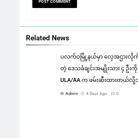
Related News
ပလက်ဝမြို့နယ်မှာ လှေအဌားလိုက
တဲ့ ဒေသခံချင်းအမျိုးသား ၄ ဦးကို
ULA/AA က ဖမ်းဆီးထားတယ်လို့
Admin
4 Days Ago
0