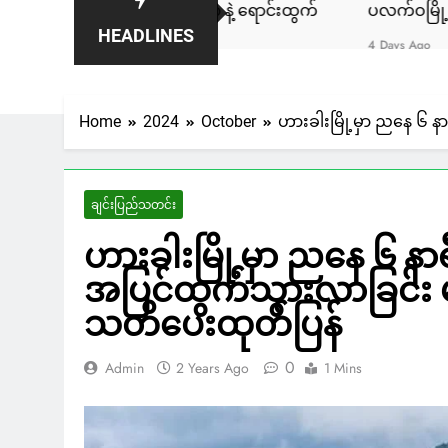
ါမှာ ဒေါ်လာ ၁,၈၀၀ နဲ့ ရောင်းထွက်
ပလက်ဝမြို့နယ်မှာ လှေအဌ
HEADLINES
4 Days Ago
Home
2024
October
ဟားခါးမြို့မှာ ညနေ ၆ 
ချင်းပြည်သတင်း
ဟားခါးမြို့မှာ ညနေ ၆ န
အပြင်ထွက်သွားလာခြင်း မ
သတိပေးထုတ်ပြန်
0
Admin
2 Years Ago
1 Mins