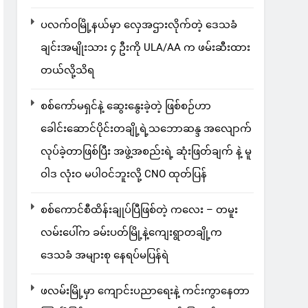
ပလက်ဝမြို့နယ်မှာ လှေအဌားလိုက်တဲ့ ဒေသခံ
ချင်းအမျိုးသား ၄ ဦးကို ULA/AA က ဖမ်းဆီးထား
တယ်လို့သိရ
စစ်ကော်မရှင်နဲ့ ဆွေးနွေးခဲ့တဲ့ ဖြစ်စဉ်ဟာ
ခေါင်းဆောင်ပိုင်းတချို့ရဲ့သဘောဆန္ဒ အလျောက်
လုပ်ခဲ့တာဖြစ်ပြီး အဖွဲ့အစည်းရဲ့ ဆုံးဖြတ်ချက် နဲ့ မူ
ဝါဒ လုံးဝ မပါဝင်ဘူးလို့ CNO ထုတ်ပြန်
စစ်ကောင်စီထိန်းချုပ်ပြီဖြစ်တဲ့ ကလေး – တမူး
လမ်းပေါ်က ခမ်းပတ်မြို့နဲ့ကျေးရွာတချို့က
ဒေသခံ အများစု နေရပ်မပြန်ရဲ
ဖလမ်းမြို့မှာ ကျောင်းပညာရေးနဲ့ ကင်းကွာနေတာ