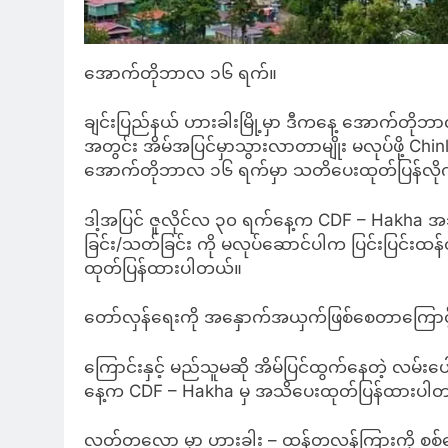
အောက်တိုဘာလ ၁၆ ရက်။
ချင်းပြည်နယ် ဟားခါးမြို့မှာ ဒီကနေ့ အောက်တိ
အတွင်း အိမ်အပြင်မှာသွားလာတာမျိုး မလုပ်ဖို့ Ch
အောက်တိုဘာလ ၁၆ ရက်မှာ သတိပေးထုတ်ပြန်လို
ဒါ့အပြင် ဇူလိုင်လ ၃၀ ရက်နေ့က CDF – Hakha အသိပ
ခြင်း/သတ်ခြင်း ကို မလုပ်ဆောင်ပါက ပြင်းပြင်းထ
ထုတ်ပြန်ထားပါတယ်။
တော်လှန်ရေးကို အနှောက်အယှက်ဖြစ်စေတာကြောင့်ဟားခ
ကြောင်းနှင့် မည်သူမဆို အိမ်ပြင်ထွက်နေတဲ့ လမ်းပေါ်
နေ့က CDF – Hakha မှ အသိပေးထုတ်ပြန်ထားပါ
လတ်တလော မှာ ဟားခါး – ထန်တလန်ကြားကို စစ်က