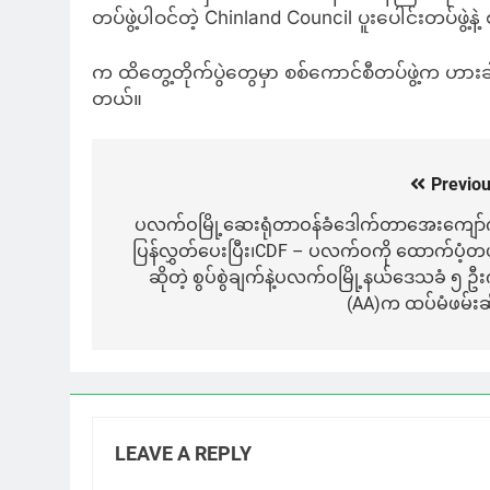
တပ်ဖွဲ့ပါဝင်တဲ့ Chinland Council ပူးပေါင်းတပ်ဖွဲ့န
က ထိတွေ့တိုက်ပွဲတွေမှာ စစ်ကောင်စီတပ်ဖွဲ့က ဟ
တယ်။
Previou
Post
navigation
ပလက်ဝမြို့ဆေးရုံတာဝန်ခံဒေါက်တာအေးကျော်က
ပြန်လွှတ်ပေးပြီး၊CDF – ပလက်ဝကို ထောက်ပံ့တ
ဆိုတဲ့ စွပ်စွဲချက်နဲ့ပလက်ဝမြို့နယ်ဒေသခံ ၅ ဦးက
(AA)က ထပ်မံဖမ်းဆ
LEAVE A REPLY