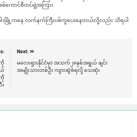
ဲ့ စစ်ကောင်စီတပ်ဖွဲ့အကြား
ားခါးမြို့ကနေ လက်နက်ကြီးပစ်ကူပေးနေတယ်လို့လည်း သိရပါ
s:
Next:
ို
မလေးရှားနိုင်ငံမှာ အသက်၂၈နှစ်အရွယ် ချင်း
ယ်
အမျိုးသားတစ်ဦး ကျားဆွဲခံရလို့ သေဆုံး
ို
ီး